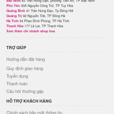
Bắc Ninh
83 Trần Hưng Đạo, phường Tiền An, TP Bắc Ninh
Phú Yên
30A Nguyễn Công Trứ, TP Tuy Hòa
Quảng Bình
41 Trần Hưng Đạo, Tp Đồng Hới
Quảng Trị
92 Nguyễn Trãi, TP Đông Hà
Hà Tĩnh
54 Phan Đình Phùng, TP Hà Tĩnh
Thanh Hóa
177 Lê Lai, TP Thanh Hóa
Xem thêm chi nhánh shop hoa
TRỢ GIÚP
Hướng dẫn đặt hàng
Quy định giao hàng
Tuyển dụng
Thanh toán
Câu hỏi thường gặp
HỖ TRỢ KHÁCH HÀNG
Chính sách bảo mật thông tin