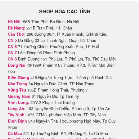
SHOP HOA CÁC TỈNH
Hà Nội:
56B Trần Phú, Ba Đình, Hà Nội
Đà Nẵng:
271B Trần Phú, Hải Châu
Cần Thơ:
266 đường 30/4, P. Xuân khánh, Q.Ninh Kiều
CN 5
Đà Nẵng 32 Lê Thanh Nghị, Quận Hải Châu
CN 6
71 Trường Chinh, Phường Xuân Phú, TP Huế
CN 7
Lâm Đồng 05 Phan Đình Phùng
CN 8
Bình Dương 151 Phú Lợi, P. Phú Lợi, Tp. Thủ Dầu Một
Đồng Nai
40/198A Phạm Văn Thuận, KP.3, P.Tân Mai Biên
Hòa
Kiên Giang
418 Nguyễn Trung Trực, Thành phố Rạch Giá
Nha Trang
54 Nguyễn Đức Cảnh, TP Nha Trang
Vũng Tàu
185B Phạm Hồng Thái, Phường 7
Quảng Nam
61 Nguyễn Du, Tp Tam Kỳ
Vĩnh Long:
20/A2 Phạm Thái Bường
Long An:
163 Nguyễn Đình Chiểu, Phường 3, Tp Tân An
Tây Ninh
1075 CTM8, phường Hiệp Ninh, TP Tây Ninh
Bình Định
340 Nguyễn Thái Học, phường Ngô Mây, Tp Quy
Nhơn
Cà Mau
221 Lý Thường Kiệt, K2, Phường 6, Tp Cà Mau