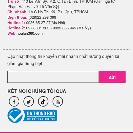
Trụ sở:
413 Lê Văn Sỹ, P.2, Q.Tân Bình, TPHCM (Gần ngã tư
Phạm Văn Hai với Lê Văn Sỹ)
Chi nhánh:
Lô C Hồ Thị Kỷ, P1, Q10, TPHCM
Điện thoại:
(028)22 298 398
Hotline 1:
0936 65 27 27(Ms.Nhi)
Hotline 2:
0977 301 303 - 0933 055 945 (Ms.Vy)
Web:
hoalan360.com
Cập nhật thông tin khuyến mãi nhanh nhất hưởng quyền lợi
giảm giá riêng biệt
GỬI
KẾT NỐI CHÚNG TÔI QUA