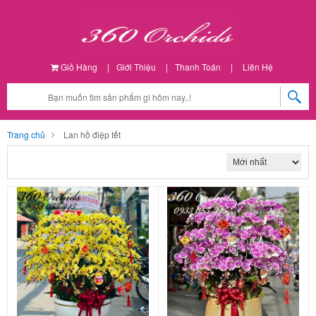
Giỏ Hàng
|
Giới Thiệu
|
Thanh Toán
|
Liên Hệ
Trang chủ
Lan hồ điệp tết