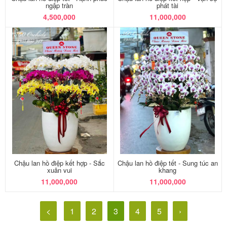
ngập tràn
phát tài
4,500,000
11,000,000
Chậu lan hồ điệp kết hợp - Sắc
Chậu lan hồ điệp tết - Sung túc an
xuân vui
khang
11,000,000
11,000,000
<
1
2
3
4
5
›