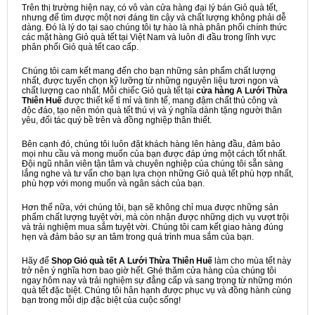
Trên thị trường hiện nay, có vô vàn cửa hàng đại lý bán Giỏ quà tết,
nhưng để tìm được một nơi đáng tin cậy và chất lượng không phải dễ
dàng. Đó là lý do tại sao chúng tôi tự hào là nhà phân phối chính thức
các mặt hàng Giỏ quà tết tại Việt Nam và luôn đi đầu trong lĩnh vực
phân phối Giỏ quà tết cao cấp.
Chúng tôi cam kết mang đến cho bạn những sản phẩm chất lượng
nhất, được tuyển chọn kỹ lưỡng từ những nguyên liệu tươi ngon và
chất lượng cao nhất. Mỗi chiếc Giỏ quà tết tại
cửa hàng A Lưới Thừa
Thiên Huế
được thiết kế tỉ mỉ và tinh tế, mang đậm chất thủ công và
độc đáo, tạo nên món quà tết thú vị và ý nghĩa dành tặng người thân
yêu, đối tác quý bề trên và đồng nghiệp thân thiết.
Bên cạnh đó, chúng tôi luôn đặt khách hàng lên hàng đầu, đảm bảo
mọi nhu cầu và mong muốn của bạn được đáp ứng một cách tốt nhất.
Đội ngũ nhân viên tận tâm và chuyên nghiệp của chúng tôi sẵn sàng
lắng nghe và tư vấn cho bạn lựa chọn những Giỏ quà tết phù hợp nhất,
phù hợp với mong muốn và ngân sách của bạn.
Hơn thế nữa, với chúng tôi, bạn sẽ không chỉ mua được những sản
phẩm chất lượng tuyệt vời, mà còn nhận được những dịch vụ vượt trội
và trải nghiệm mua sắm tuyệt vời. Chúng tôi cam kết giao hàng đúng
hẹn và đảm bảo sự an tâm trong quá trình mua sắm của bạn.
Hãy để
Shop Giỏ quà tết A Lưới Thừa Thiên Huế
làm cho mùa tết này
trở nên ý nghĩa hơn bao giờ hết. Ghé thăm cửa hàng của chúng tôi
ngay hôm nay và trải nghiệm sự đẳng cấp và sang trọng từ những món
quà tết đặc biệt. Chúng tôi hân hạnh được phục vụ và đồng hành cùng
bạn trong mỗi dịp đặc biệt của cuộc sống!