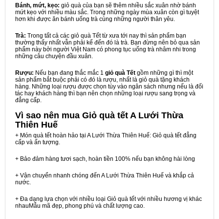
Bánh, mứt, kẹo:
giỏ quà của bạn sẽ thêm nhiều sắc xuân nhờ bánh
mứt kẹo với nhiều màu sắc. Trong những ngày mùa xuân còn gì tuyệt
hơn khi được ăn bánh uống trà cùng những người thân yêu.
Trà:
Trong tất cả các giỏ quà Tết từ xưa tới nay thì sản phẩm bạn
thường thấy nhất vẫn phải kể đến đó là trà. Bạn đừng nên bỏ qua sản
phẩm này bởi người Việt Nam có phong tục uống trà nhâm nhi trong
những câu chuyện đầu xuân.
Rượu:
Nếu bạn đang thắc mắc 1
giỏ quà Tết
gồm những gì thì một
sản phẩm bắt buộc phải có đó là rượu, nhất là giỏ quà tặng khách
hàng. Những loại rượu được chọn tùy vào ngân sách nhưng nếu là đối
tác hay khách hàng thì bạn nên chọn những loại rượu sang trọng và
đẳng cấp.
Vì sao nên mua
Giỏ quà tết A Lưới Thừa
Thiên Huế
+ Món quà tết hoàn hảo tại A Lưới Thừa Thiên Huế: Giỏ quà tết đẳng
cấp và ấn tượng.
+ Bảo đảm hàng tươi sạch, hoàn tiền 100% nếu bạn không hài lòng
+ Vận chuyển nhanh chóng đến A Lưới Thừa Thiên Huế và khắp cả
nước.
+ Đa dạng lựa chọn với nhiều loại Giỏ quà tết với nhiều hương vị khác
nhauMẫu mã đẹp, phong phú và chất lượng cao.