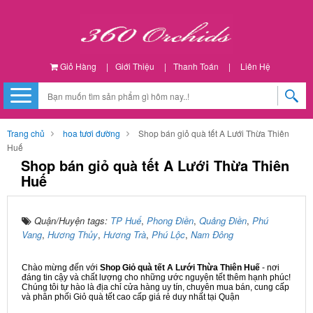
Giỏ Hàng
|
Giới Thiệu
|
Thanh Toán
|
Liên Hệ
Trang chủ
hoa tươi đường
Shop bán giỏ quà tết A Lưới Thừa Thiên
Huế
Shop bán giỏ quà tết A Lưới Thừa Thiên
Huế
Quận/Huyện tags:
TP Huế
,
Phong Điền
,
Quảng Điền
,
Phú
Vang
,
Hương Thủy
,
Hương Trà
,
Phú Lộc
,
Nam Đông
Chào mừng đến với
Shop Giỏ quà tết A Lưới Thừa Thiên Huế
- nơi
đáng tin cậy và chất lượng cho những ước nguyện tết thêm hạnh phúc!
Chúng tôi tự hào là địa chỉ cửa hàng uy tín, chuyên mua bán, cung cấp
và phân phối Giỏ quà tết cao cấp giá rẻ duy nhất tại Quận