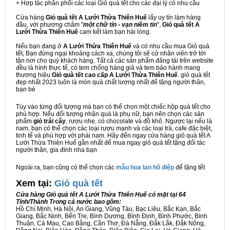
+ Hợp tác phân phối các loại Giỏ quà tết cho các đại lý có nhu cầu
Cửa hàng
Giỏ quà tết A Lưới Thừa Thiên Huế
lấy uy tín làm hàng
đầu, với phương châm "
một chữ tín - vạn niềm tin
",
Giỏ quà tết A
Lưới Thừa Thiên Huế
cam kết làm bạn hài lòng.
Nếu bạn đang ở
A Lưới Thừa Thiên Huế
và có nhu cầu mua Giỏ quà
tết, Bạn đừng ngại khoảng cách xa, chúng tôi sẽ cử nhân viên trở tới
tận nơi cho quý khách hàng. Tất cả các sản phẩm đăng tải trên website
đều là hình thực tế, có tem chống hàng giả và tem bảo hành mang
thương hiệu
Giỏ quà tết cao cấp A Lưới Thừa Thiên Huế
. giỏ quà tết
đẹp nhất 2023 luôn là món quà chất lượng nhất để tặng người thân,
bạn bè
Tùy vào từng đối tượng mà bạn có thể chọn một chiếc hộp quà tết cho
phù hợp. Nếu đối tượng nhận quà là phụ nữ, bạn nên chọn các sản
phẩm
giỏ trái cây
, rượu nhẹ, có chocolate và đồ khô. Ngược lại nếu là
nam, bạn có thể chọn các loại rượu mạnh và các loại trà, cafe đặc biệt,
tinh tế và phù hợp với phái nam. Hãy đến ngay cửa hàng giỏ quà tết A
Lưới Thừa Thiên Huế gần nhất để mua ngay giỏ quà tết tặng đối tác
người thân, gia đình nha bạn
Ngoài ra, bạn cũng có thể chọn các
mẫu hoa lan hồ điệp
để tặng tết
Xem tại:
G
iỏ quà tết
Cửa hàng Giỏ quà tết A Lưới Thừa Thiên Huế có mặt tại 64
Tỉnh/Thành Trong cả nước bao gồm:
Hồ Chí Minh, Hà Nội, An Giang, Vũng Tàu, Bạc Liêu, Bắc Kạn, Bắc
Giang, Bắc Ninh, Bến Tre, Bình Dương, Bình Định, Bình Phước, Bình
Thuận, Cà Mau, Cao Bằng, Cần Thơ, Đà Nẵng, Đắk Lắk, Đắk Nông,