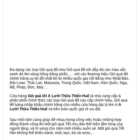
Đa dạng các loại Giỏ quà tết như Giỏ quà tết với đầy đủ các màu sắc
xanh đỏ tím vàng hồng trắng phấn...... với các thương hiệu Giỏ quà tết
chính hãng uy tín tốt nhất tới từ nhiều quốc gia nổi tiếng như Nhật Bản,
Đài Loan, Thái Lan, Malyasia, Trung Quốc, Việt Nam, Hàn Quốc, Nga,
Mỹ, Pháp, Đức, Italy.....
Cửa hàng
Giỏ quà tết A Lưới Thừa Thiên Huế
là nhà cung cấp &
phân phối chính thức các loại Giỏ quà tết cao cấp chính hiệu, Giỏ quà
tết hàng nhập khẩu chính hãng cho nhiều cửa hàng đại lý lớn ở
A
Lưới Thừa Thiên Huế
và trên toàn quốc giá rẻ ưu đãi.
Sau một năm cùng giúp đỡ nhau trong công việc hoặc những hợp
đồng thành công thì một giỏ quà Tết chu đáo thể hiện tấm lòng của
người tặng, và hi vọng cho năm mới nhiều suôn sẻ. Một giỏ quà Tết
hẳn không thể thiếu bánh, mứt, kẹo, trà và rượu,...