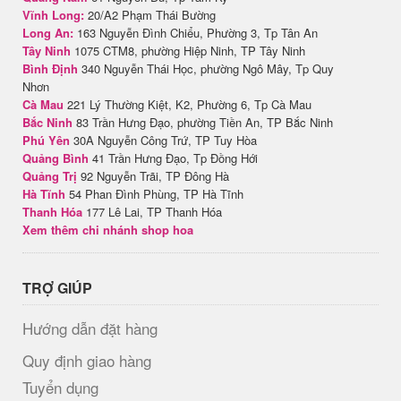
Vĩnh Long:
20/A2 Phạm Thái Bường
Long An:
163 Nguyễn Đình Chiểu, Phường 3, Tp Tân An
Tây Ninh
1075 CTM8, phường Hiệp Ninh, TP Tây Ninh
Bình Định
340 Nguyễn Thái Học, phường Ngô Mây, Tp Quy
Nhơn
Cà Mau
221 Lý Thường Kiệt, K2, Phường 6, Tp Cà Mau
Bắc Ninh
83 Trần Hưng Đạo, phường Tiền An, TP Bắc Ninh
Phú Yên
30A Nguyễn Công Trứ, TP Tuy Hòa
Quảng Bình
41 Trần Hưng Đạo, Tp Đồng Hới
Quảng Trị
92 Nguyễn Trãi, TP Đông Hà
Hà Tĩnh
54 Phan Đình Phùng, TP Hà Tĩnh
Thanh Hóa
177 Lê Lai, TP Thanh Hóa
Xem thêm chi nhánh shop hoa
TRỢ GIÚP
Hướng dẫn đặt hàng
Quy định giao hàng
Tuyển dụng