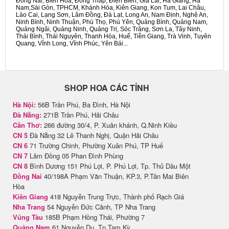
Đồng Nai, Biên Hòa, Đồng Tháp, Điện Biên, Gia Lai, Hà Giang, Hà
Nam,Sài Gòn, TPHCM, Khánh Hòa, Kiên Giang, Kon Tum, Lai Châu,
Lào Cai, Lạng Sơn, Lâm Đồng, Đà Lạt, Long An, Nam Định, Nghệ An,
Ninh Bình, Ninh Thuận, Phú Thọ, Phú Yên, Quảng Bình, Quảng Nam,
Quảng Ngãi, Quảng Ninh, Quảng Trị, Sóc Trăng, Sơn La, Tây Ninh,
Thái Bình, Thái Nguyên, Thanh Hóa, Huế, Tiền Giang, Trà Vinh, Tuyên
Quang, Vĩnh Long, Vĩnh Phúc, Yên Bái...
SHOP HOA CÁC TỈNH
Hà Nội:
56B Trần Phú, Ba Đình, Hà Nội
Đà Nẵng:
271B Trần Phú, Hải Châu
Cần Thơ:
266 đường 30/4, P. Xuân khánh, Q.Ninh Kiều
CN 5
Đà Nẵng 32 Lê Thanh Nghị, Quận Hải Châu
CN 6
71 Trường Chinh, Phường Xuân Phú, TP Huế
CN 7
Lâm Đồng 05 Phan Đình Phùng
CN 8
Bình Dương 151 Phú Lợi, P. Phú Lợi, Tp. Thủ Dầu Một
Đồng Nai
40/198A Phạm Văn Thuận, KP.3, P.Tân Mai Biên
Hòa
Kiên Giang
418 Nguyễn Trung Trực, Thành phố Rạch Giá
Nha Trang
54 Nguyễn Đức Cảnh, TP Nha Trang
Vũng Tàu
185B Phạm Hồng Thái, Phường 7
Quảng Nam
61 Nguyễn Du, Tp Tam Kỳ