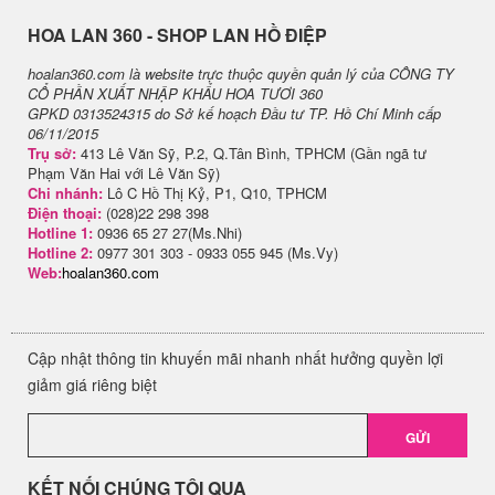
H​OA LAN 360 - SHOP LAN HỒ ĐIỆP
hoalan360.com là website trực thuộc quyền quản lý của CÔNG TY
CỔ PHẦN XUẤT NHẬP KHẨU HOA TƯƠI 360
GPKD 0313524315 do Sở kế hoạch Đầu tư TP. Hồ Chí Minh cấp
06/11/2015
Trụ sở:
413 Lê Văn Sỹ, P.2, Q.Tân Bình, TPHCM (Gần ngã tư
Phạm Văn Hai với Lê Văn Sỹ)
Chi nhánh:
Lô C Hồ Thị Kỷ, P1, Q10, TPHCM
Điện thoại:
(028)22 298 398
Hotline 1:
0936 65 27 27(Ms.Nhi)
Hotline 2:
0977 301 303 - 0933 055 945 (Ms.Vy)
Web:
hoalan360.com
Cập nhật thông tin khuyến mãi nhanh nhất hưởng quyền lợi
giảm giá riêng biệt
GỬI
KẾT NỐI CHÚNG TÔI QUA