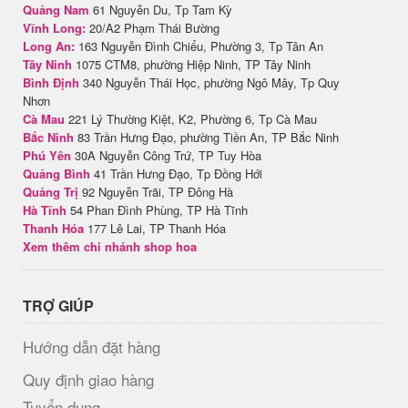
Quảng Nam
61 Nguyễn Du, Tp Tam Kỳ
Vĩnh Long:
20/A2 Phạm Thái Bường
Long An:
163 Nguyễn Đình Chiểu, Phường 3, Tp Tân An
Tây Ninh
1075 CTM8, phường Hiệp Ninh, TP Tây Ninh
Bình Định
340 Nguyễn Thái Học, phường Ngô Mây, Tp Quy
Nhơn
Cà Mau
221 Lý Thường Kiệt, K2, Phường 6, Tp Cà Mau
Bắc Ninh
83 Trần Hưng Đạo, phường Tiền An, TP Bắc Ninh
Phú Yên
30A Nguyễn Công Trứ, TP Tuy Hòa
Quảng Bình
41 Trần Hưng Đạo, Tp Đồng Hới
Quảng Trị
92 Nguyễn Trãi, TP Đông Hà
Hà Tĩnh
54 Phan Đình Phùng, TP Hà Tĩnh
Thanh Hóa
177 Lê Lai, TP Thanh Hóa
Xem thêm chi nhánh shop hoa
TRỢ GIÚP
Hướng dẫn đặt hàng
Quy định giao hàng
Tuyển dụng