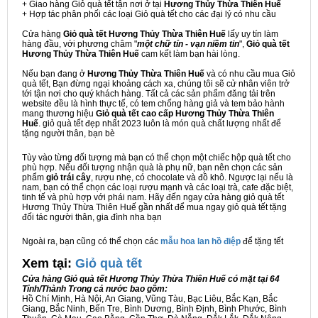
+ Giao hàng Giỏ quà tết tận nơi ở tại
Hương Thủy Thừa Thiên Huế
+ Hợp tác phân phối các loại Giỏ quà tết cho các đại lý có nhu cầu
Cửa hàng
Giỏ quà tết Hương Thủy Thừa Thiên Huế
lấy uy tín làm
hàng đầu, với phương châm "
một chữ tín - vạn niềm tin
",
Giỏ quà tết
Hương Thủy Thừa Thiên Huế
cam kết làm bạn hài lòng.
Nếu bạn đang ở
Hương Thủy Thừa Thiên Huế
và có nhu cầu mua Giỏ
quà tết, Bạn đừng ngại khoảng cách xa, chúng tôi sẽ cử nhân viên trở
tới tận nơi cho quý khách hàng. Tất cả các sản phẩm đăng tải trên
website đều là hình thực tế, có tem chống hàng giả và tem bảo hành
mang thương hiệu
Giỏ quà tết cao cấp Hương Thủy Thừa Thiên
Huế
. giỏ quà tết đẹp nhất 2023 luôn là món quà chất lượng nhất để
tặng người thân, bạn bè
Tùy vào từng đối tượng mà bạn có thể chọn một chiếc hộp quà tết cho
phù hợp. Nếu đối tượng nhận quà là phụ nữ, bạn nên chọn các sản
phẩm
giỏ trái cây
, rượu nhẹ, có chocolate và đồ khô. Ngược lại nếu là
nam, bạn có thể chọn các loại rượu mạnh và các loại trà, cafe đặc biệt,
tinh tế và phù hợp với phái nam. Hãy đến ngay cửa hàng giỏ quà tết
Hương Thủy Thừa Thiên Huế gần nhất để mua ngay giỏ quà tết tặng
đối tác người thân, gia đình nha bạn
Ngoài ra, bạn cũng có thể chọn các
mẫu hoa lan hồ điệp
để tặng tết
Xem tại:
G
iỏ quà tết
Cửa hàng Giỏ quà tết Hương Thủy Thừa Thiên Huế có mặt tại 64
Tỉnh/Thành Trong cả nước bao gồm:
Hồ Chí Minh, Hà Nội, An Giang, Vũng Tàu, Bạc Liêu, Bắc Kạn, Bắc
Giang, Bắc Ninh, Bến Tre, Bình Dương, Bình Định, Bình Phước, Bình