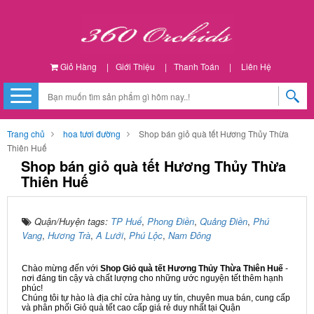
Giỏ Hàng
|
Giới Thiệu
|
Thanh Toán
|
Liên Hệ
Trang chủ
hoa tươi đường
Shop bán giỏ quà tết Hương Thủy Thừa
Thiên Huế
Shop bán giỏ quà tết Hương Thủy Thừa
Thiên Huế
Quận/Huyện tags:
TP Huế
,
Phong Điền
,
Quảng Điền
,
Phú
Vang
,
Hương Trà
,
A Lưới
,
Phú Lộc
,
Nam Đông
Chào mừng đến với
Shop Giỏ quà tết Hương Thủy Thừa Thiên Huế
-
nơi đáng tin cậy và chất lượng cho những ước nguyện tết thêm hạnh
phúc!
Chúng tôi tự hào là địa chỉ cửa hàng uy tín, chuyên mua bán, cung cấp
và phân phối Giỏ quà tết cao cấp giá rẻ duy nhất tại Quận