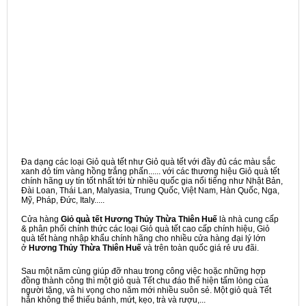
Đa dạng các loại Giỏ quà tết như Giỏ quà tết với đầy đủ các màu sắc
xanh đỏ tím vàng hồng trắng phấn...... với các thương hiệu Giỏ quà tết
chính hãng uy tín tốt nhất tới từ nhiều quốc gia nổi tiếng như Nhật Bản,
Đài Loan, Thái Lan, Malyasia, Trung Quốc, Việt Nam, Hàn Quốc, Nga,
Mỹ, Pháp, Đức, Italy.....
Cửa hàng
Giỏ quà tết Hương Thủy Thừa Thiên Huế
là nhà cung cấp
& phân phối chính thức các loại Giỏ quà tết cao cấp chính hiệu, Giỏ
quà tết hàng nhập khẩu chính hãng cho nhiều cửa hàng đại lý lớn
ở
Hương Thủy Thừa Thiên Huế
và trên toàn quốc giá rẻ ưu đãi.
Sau một năm cùng giúp đỡ nhau trong công việc hoặc những hợp
đồng thành công thì một giỏ quà Tết chu đáo thể hiện tấm lòng của
người tặng, và hi vọng cho năm mới nhiều suôn sẻ. Một giỏ quà Tết
hẳn không thể thiếu bánh, mứt, kẹo, trà và rượu,...