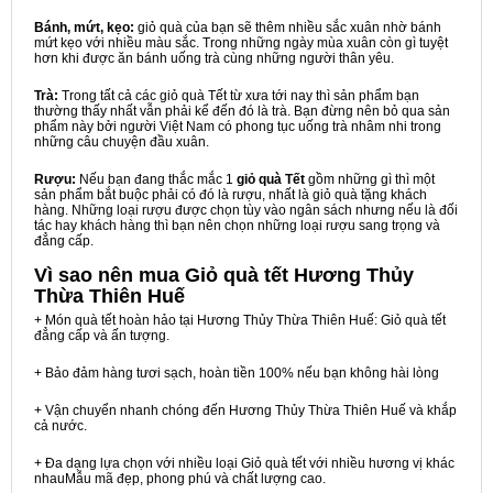
Bánh, mứt, kẹo:
giỏ quà của bạn sẽ thêm nhiều sắc xuân nhờ bánh
mứt kẹo với nhiều màu sắc. Trong những ngày mùa xuân còn gì tuyệt
hơn khi được ăn bánh uống trà cùng những người thân yêu.
Trà:
Trong tất cả các giỏ quà Tết từ xưa tới nay thì sản phẩm bạn
thường thấy nhất vẫn phải kể đến đó là trà. Bạn đừng nên bỏ qua sản
phẩm này bởi người Việt Nam có phong tục uống trà nhâm nhi trong
những câu chuyện đầu xuân.
Rượu:
Nếu bạn đang thắc mắc 1
giỏ quà Tết
gồm những gì thì một
sản phẩm bắt buộc phải có đó là rượu, nhất là giỏ quà tặng khách
hàng. Những loại rượu được chọn tùy vào ngân sách nhưng nếu là đối
tác hay khách hàng thì bạn nên chọn những loại rượu sang trọng và
đẳng cấp.
Vì sao nên mua
Giỏ quà tết Hương Thủy
Thừa Thiên Huế
+ Món quà tết hoàn hảo tại Hương Thủy Thừa Thiên Huế: Giỏ quà tết
đẳng cấp và ấn tượng.
+ Bảo đảm hàng tươi sạch, hoàn tiền 100% nếu bạn không hài lòng
+ Vận chuyển nhanh chóng đến Hương Thủy Thừa Thiên Huế và khắp
cả nước.
+ Đa dạng lựa chọn với nhiều loại Giỏ quà tết với nhiều hương vị khác
nhauMẫu mã đẹp, phong phú và chất lượng cao.