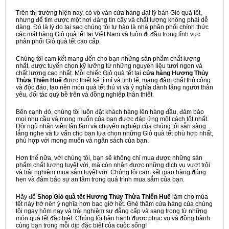
Trên thị trường hiện nay, có vô vàn cửa hàng đại lý bán Giỏ quà tết,
nhưng để tìm được một nơi đáng tin cậy và chất lượng không phải dễ
dàng. Đó là lý do tại sao chúng tôi tự hào là nhà phân phối chính thức
các mặt hàng Giỏ quà tết tại Việt Nam và luôn đi đầu trong lĩnh vực
phân phối Giỏ quà tết cao cấp.
Chúng tôi cam kết mang đến cho bạn những sản phẩm chất lượng
nhất, được tuyển chọn kỹ lưỡng từ những nguyên liệu tươi ngon và
chất lượng cao nhất. Mỗi chiếc Giỏ quà tết tại
cửa hàng Hương Thủy
Thừa Thiên Huế
được thiết kế tỉ mỉ và tinh tế, mang đậm chất thủ công
và độc đáo, tạo nên món quà tết thú vị và ý nghĩa dành tặng người thân
yêu, đối tác quý bề trên và đồng nghiệp thân thiết.
Bên cạnh đó, chúng tôi luôn đặt khách hàng lên hàng đầu, đảm bảo
mọi nhu cầu và mong muốn của bạn được đáp ứng một cách tốt nhất.
Đội ngũ nhân viên tận tâm và chuyên nghiệp của chúng tôi sẵn sàng
lắng nghe và tư vấn cho bạn lựa chọn những Giỏ quà tết phù hợp nhất,
phù hợp với mong muốn và ngân sách của bạn.
Hơn thế nữa, với chúng tôi, bạn sẽ không chỉ mua được những sản
phẩm chất lượng tuyệt vời, mà còn nhận được những dịch vụ vượt trội
và trải nghiệm mua sắm tuyệt vời. Chúng tôi cam kết giao hàng đúng
hẹn và đảm bảo sự an tâm trong quá trình mua sắm của bạn.
Hãy để
Shop Giỏ quà tết Hương Thủy Thừa Thiên Huế
làm cho mùa
tết này trở nên ý nghĩa hơn bao giờ hết. Ghé thăm cửa hàng của chúng
tôi ngay hôm nay và trải nghiệm sự đẳng cấp và sang trọng từ những
món quà tết đặc biệt. Chúng tôi hân hạnh được phục vụ và đồng hành
cùng bạn trong mỗi dịp đặc biệt của cuộc sống!