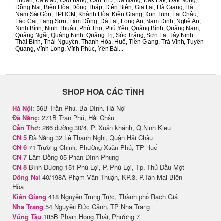
Thuận, Cà Mau, Cao Bằng, Cần Thơ, Đà Nẵng, Đắk Lắk, Đắk Nông,
Đồng Nai, Biên Hòa, Đồng Tháp, Điện Biên, Gia Lai, Hà Giang, Hà
Nam,Sài Gòn, TPHCM, Khánh Hòa, Kiên Giang, Kon Tum, Lai Châu,
Lào Cai, Lạng Sơn, Lâm Đồng, Đà Lạt, Long An, Nam Định, Nghệ An,
Ninh Bình, Ninh Thuận, Phú Thọ, Phú Yên, Quảng Bình, Quảng Nam,
Quảng Ngãi, Quảng Ninh, Quảng Trị, Sóc Trăng, Sơn La, Tây Ninh,
Thái Bình, Thái Nguyên, Thanh Hóa, Huế, Tiền Giang, Trà Vinh, Tuyên
Quang, Vĩnh Long, Vĩnh Phúc, Yên Bái...
SHOP HOA CÁC TỈNH
Hà Nội:
56B Trần Phú, Ba Đình, Hà Nội
Đà Nẵng:
271B Trần Phú, Hải Châu
Cần Thơ:
266 đường 30/4, P. Xuân khánh, Q.Ninh Kiều
CN 5
Đà Nẵng 32 Lê Thanh Nghị, Quận Hải Châu
CN 6
71 Trường Chinh, Phường Xuân Phú, TP Huế
CN 7
Lâm Đồng 05 Phan Đình Phùng
CN 8
Bình Dương 151 Phú Lợi, P. Phú Lợi, Tp. Thủ Dầu Một
Đồng Nai
40/198A Phạm Văn Thuận, KP.3, P.Tân Mai Biên
Hòa
Kiên Giang
418 Nguyễn Trung Trực, Thành phố Rạch Giá
Nha Trang
54 Nguyễn Đức Cảnh, TP Nha Trang
Vũng Tàu
185B Phạm Hồng Thái, Phường 7