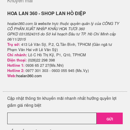
Khuyến mãi
H​OA LAN 360 - SHOP LAN HỒ ĐIỆP
hoalan360.com là website trực thuộc quyền quản lý của CÔNG TY
CỔ PHẦN XUẤT NHẬP KHẨU HOA TƯƠI 360
GPKD 0313524315 do Sở kế hoạch Đầu tư TP. Hồ Chí Minh cấp
06/11/2015
Trụ sở:
413 Lê Văn Sỹ, P.2, Q.Tân Bình, TPHCM (Gần ngã tư
Phạm Văn Hai với Lê Văn Sỹ)
Chi nhánh:
Lô C Hồ Thị Kỷ, P1, Q10, TPHCM
Điện thoại:
(028)22 298 398
Hotline 1:
0936 65 27 27(Ms.Nhi)
Hotline 2:
0977 301 303 - 0933 055 945 (Ms.Vy)
Web:
hoalan360.com
Cập nhật thông tin khuyến mãi nhanh nhất hưởng quyền lợi
giảm giá riêng biệt
GỬI