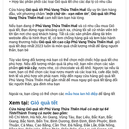
+ Hợp tác phân phối các loại Giỏ quà tết cho các đại lý có nhu cầu
Cửa hàng
Giỏ quà tết Phú Vang Thừa Thiên Huế
lấy uy tín làm hàng
đầu, với phương châm "
một chữ tín - vạn niềm tin
",
Giỏ quà tết Phú
Vang Thừa Thiên Huế
cam kết làm bạn hài lòng.
Nếu bạn đang ở
Phú Vang Thừa Thiên Huế
và có nhu cầu mua Giỏ
quà tết, Bạn đừng ngại khoảng cách xa, chúng tôi sẽ cử nhân viên trở
tới tận nơi cho quý khách hàng. Tất cả các sản phẩm đăng tải trên
website đều là hình thực tế, có tem chống hàng giả và tem bảo hành
mang thương hiệu
Giỏ quà tết cao cấp Phú Vang Thừa Thiên Huế
. giỏ
quà tết đẹp nhất 2023 luôn là món quà chất lượng nhất để tặng người
thân, bạn bè
Tùy vào từng đối tượng mà bạn có thể chọn một chiếc hộp quà tết cho
phù hợp. Nếu đối tượng nhận quà là phụ nữ, bạn nên chọn các sản
phẩm
giỏ trái cây
, rượu nhẹ, có chocolate và đồ khô. Ngược lại nếu là
nam, bạn có thể chọn các loại rượu mạnh và các loại trà, cafe đặc biệt,
tinh tế và phù hợp với phái nam. Hãy đến ngay cửa hàng giỏ quà tết
Phú Vang Thừa Thiên Huế gần nhất để mua ngay giỏ quà tết tặng đối
tác người thân, gia đình nha bạn
Ngoài ra, bạn cũng có thể chọn các
mẫu hoa lan hồ điệp
để tặng tết
Xem tại:
G
iỏ quà tết
Cửa hàng Giỏ quà tết Phú Vang Thừa Thiên Huế có mặt tại 64
Tỉnh/Thành Trong cả nước bao gồm:
Hồ Chí Minh, Hà Nội, An Giang, Vũng Tàu, Bạc Liêu, Bắc Kạn, Bắc
Giang, Bắc Ninh, Bến Tre, Bình Dương, Bình Định, Bình Phước, Bình
Thuận, Cà Mau, Cao Bằng, Cần Thơ, Đà Nẵng, Đắk Lắk, Đắk Nông,