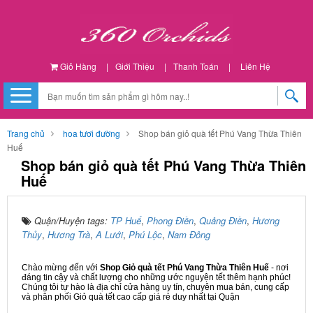
Giỏ Hàng
|
Giới Thiệu
|
Thanh Toán
|
Liên Hệ
Trang chủ
hoa tươi đường
Shop bán giỏ quà tết Phú Vang Thừa Thiên
Huế
Shop bán giỏ quà tết Phú Vang Thừa Thiên
Huế
Quận/Huyện tags:
TP Huế
,
Phong Điền
,
Quảng Điền
,
Hương
Thủy
,
Hương Trà
,
A Lưới
,
Phú Lộc
,
Nam Đông
Chào mừng đến với
Shop Giỏ quà tết Phú Vang Thừa Thiên Huế
- nơi
đáng tin cậy và chất lượng cho những ước nguyện tết thêm hạnh phúc!
Chúng tôi tự hào là địa chỉ cửa hàng uy tín, chuyên mua bán, cung cấp
và phân phối Giỏ quà tết cao cấp giá rẻ duy nhất tại Quận