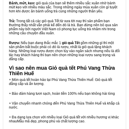
Bánh, mứt, kẹo:
giỏ quà của bạn sẽ thêm nhiều sắc xuân nhờ bánh
mứt kẹo với nhiều màu sắc. Trong những ngày mùa xuân còn gì tuyệt
hơn khi được ăn bánh uống trà cùng những người thân yêu.
Trà:
Trong tất cả các giỏ quà Tết từ xưa tới nay thì sản phẩm bạn
thường thấy nhất vẫn phải kể đến đó là trà. Bạn đừng nên bỏ qua sản
phẩm này bởi người Việt Nam có phong tục uống trà nhâm nhi trong
những câu chuyện đầu xuân.
Rượu:
Nếu bạn đang thắc mắc 1
giỏ quà Tết
gồm những gì thì một
sản phẩm bắt buộc phải có đó là rượu, nhất là giỏ quà tặng khách
hàng. Những loại rượu được chọn tùy vào ngân sách nhưng nếu là đối
tác hay khách hàng thì bạn nên chọn những loại rượu sang trọng và
đẳng cấp.
Vì sao nên mua
Giỏ quà tết Phú Vang Thừa
Thiên Huế
+ Món quà tết hoàn hảo tại Phú Vang Thừa Thiên Huế: Giỏ quà tết
đẳng cấp và ấn tượng.
+ Bảo đảm hàng tươi sạch, hoàn tiền 100% nếu bạn không hài lòng
+ Vận chuyển nhanh chóng đến Phú Vang Thừa Thiên Huế và khắp cả
nước.
+ Đa dạng lựa chọn với nhiều loại Giỏ quà tết với nhiều hương vị khác
nhauMẫu mã đẹp, phong phú và chất lượng cao.