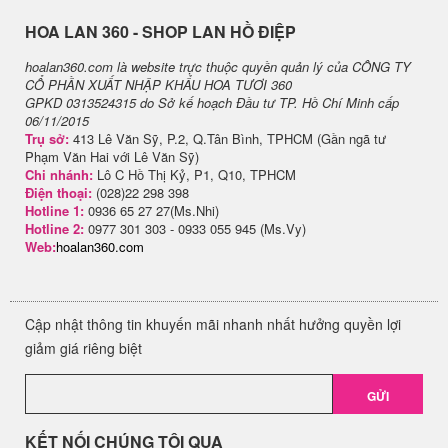
H​OA LAN 360 - SHOP LAN HỒ ĐIỆP
hoalan360.com là website trực thuộc quyền quản lý của CÔNG TY
CỔ PHẦN XUẤT NHẬP KHẨU HOA TƯƠI 360
GPKD 0313524315 do Sở kế hoạch Đầu tư TP. Hồ Chí Minh cấp
06/11/2015
Trụ sở:
413 Lê Văn Sỹ, P.2, Q.Tân Bình, TPHCM (Gần ngã tư
Phạm Văn Hai với Lê Văn Sỹ)
Chi nhánh:
Lô C Hồ Thị Kỷ, P1, Q10, TPHCM
Điện thoại:
(028)22 298 398
Hotline 1:
0936 65 27 27(Ms.Nhi)
Hotline 2:
0977 301 303 - 0933 055 945 (Ms.Vy)
Web:
hoalan360.com
Cập nhật thông tin khuyến mãi nhanh nhất hưởng quyền lợi
giảm giá riêng biệt
GỬI
KẾT NỐI CHÚNG TÔI QUA