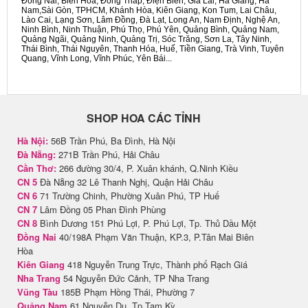
Đồng Nai, Biên Hòa, Đồng Tháp, Điện Biên, Gia Lai, Hà Giang, Hà
Nam,Sài Gòn, TPHCM, Khánh Hòa, Kiên Giang, Kon Tum, Lai Châu,
Lào Cai, Lạng Sơn, Lâm Đồng, Đà Lạt, Long An, Nam Định, Nghệ An,
Ninh Bình, Ninh Thuận, Phú Thọ, Phú Yên, Quảng Bình, Quảng Nam,
Quảng Ngãi, Quảng Ninh, Quảng Trị, Sóc Trăng, Sơn La, Tây Ninh,
Thái Bình, Thái Nguyên, Thanh Hóa, Huế, Tiền Giang, Trà Vinh, Tuyên
Quang, Vĩnh Long, Vĩnh Phúc, Yên Bái...
SHOP HOA CÁC TỈNH
Hà Nội:
56B Trần Phú, Ba Đình, Hà Nội
Đà Nẵng:
271B Trần Phú, Hải Châu
Cần Thơ:
266 đường 30/4, P. Xuân khánh, Q.Ninh Kiều
CN 5
Đà Nẵng 32 Lê Thanh Nghị, Quận Hải Châu
CN 6
71 Trường Chinh, Phường Xuân Phú, TP Huế
CN 7
Lâm Đồng 05 Phan Đình Phùng
CN 8
Bình Dương 151 Phú Lợi, P. Phú Lợi, Tp. Thủ Dầu Một
Đồng Nai
40/198A Phạm Văn Thuận, KP.3, P.Tân Mai Biên
Hòa
Kiên Giang
418 Nguyễn Trung Trực, Thành phố Rạch Giá
Nha Trang
54 Nguyễn Đức Cảnh, TP Nha Trang
Vũng Tàu
185B Phạm Hồng Thái, Phường 7
Quảng Nam
61 Nguyễn Du, Tp Tam Kỳ