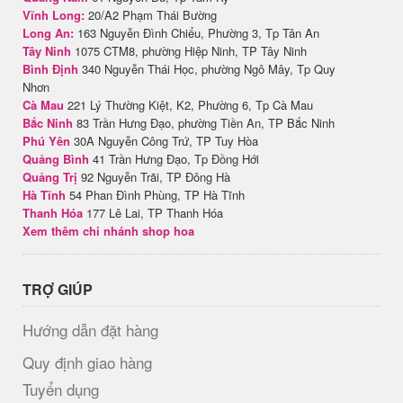
Vĩnh Long:
20/A2 Phạm Thái Bường
Long An:
163 Nguyễn Đình Chiểu, Phường 3, Tp Tân An
Tây Ninh
1075 CTM8, phường Hiệp Ninh, TP Tây Ninh
Bình Định
340 Nguyễn Thái Học, phường Ngô Mây, Tp Quy
Nhơn
Cà Mau
221 Lý Thường Kiệt, K2, Phường 6, Tp Cà Mau
Bắc Ninh
83 Trần Hưng Đạo, phường Tiền An, TP Bắc Ninh
Phú Yên
30A Nguyễn Công Trứ, TP Tuy Hòa
Quảng Bình
41 Trần Hưng Đạo, Tp Đồng Hới
Quảng Trị
92 Nguyễn Trãi, TP Đông Hà
Hà Tĩnh
54 Phan Đình Phùng, TP Hà Tĩnh
Thanh Hóa
177 Lê Lai, TP Thanh Hóa
Xem thêm chi nhánh shop hoa
TRỢ GIÚP
Hướng dẫn đặt hàng
Quy định giao hàng
Tuyển dụng