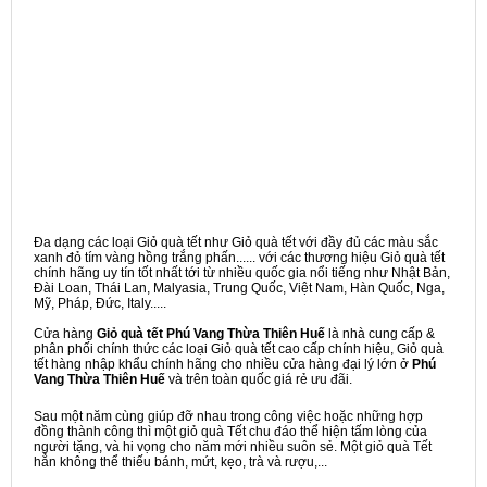
Đa dạng các loại Giỏ quà tết như Giỏ quà tết với đầy đủ các màu sắc
xanh đỏ tím vàng hồng trắng phấn...... với các thương hiệu Giỏ quà tết
chính hãng uy tín tốt nhất tới từ nhiều quốc gia nổi tiếng như Nhật Bản,
Đài Loan, Thái Lan, Malyasia, Trung Quốc, Việt Nam, Hàn Quốc, Nga,
Mỹ, Pháp, Đức, Italy.....
Cửa hàng
Giỏ quà tết Phú Vang Thừa Thiên Huế
là nhà cung cấp &
phân phối chính thức các loại Giỏ quà tết cao cấp chính hiệu, Giỏ quà
tết hàng nhập khẩu chính hãng cho nhiều cửa hàng đại lý lớn ở
Phú
Vang Thừa Thiên Huế
và trên toàn quốc giá rẻ ưu đãi.
Sau một năm cùng giúp đỡ nhau trong công việc hoặc những hợp
đồng thành công thì một giỏ quà Tết chu đáo thể hiện tấm lòng của
người tặng, và hi vọng cho năm mới nhiều suôn sẻ. Một giỏ quà Tết
hẳn không thể thiếu bánh, mứt, kẹo, trà và rượu,...