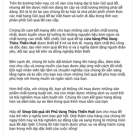
Trên thị trường hiện nay, có vô vàn cửa hàng đại lý bán Giỏ quà tết,
nhưng để tìm được một nơi đáng tin cậy và chất lượng không phải dễ
dàng. Đó là lý do tại sao chúng tôi tự hào là nhà phân phối chính thức
các mặt hàng Giỏ quà tết tại Việt Nam và luôn đi đầu trong lĩnh vực
phân phối Giỏ quà tết cao cấp.
Chúng tôi cam kết mang đến cho bạn những sản phẩm chất lượng
nhất, được tuyển chọn kỹ lưỡng từ những nguyên liệu tươi ngon và
chất lượng cao nhất. Mỗi chiếc Giỏ quà tết tại
cửa hàng Phú Vang
Thừa Thiên Huế
được thiết kế tỉ mỉ và tinh tế, mang đậm chất thủ công
và độc đáo, tạo nên món quà tết thú vị và ý nghĩa dành tặng người thân
yêu, đối tác quý bề trên và đồng nghiệp thân thiết.
Bên cạnh đó, chúng tôi luôn đặt khách hàng lên hàng đầu, đảm bảo
mọi nhu cầu và mong muốn của bạn được đáp ứng một cách tốt nhất.
Đội ngũ nhân viên tận tâm và chuyên nghiệp của chúng tôi sẵn sàng
lắng nghe và tư vấn cho bạn lựa chọn những Giỏ quà tết phù hợp nhất,
phù hợp với mong muốn và ngân sách của bạn.
Hơn thế nữa, với chúng tôi, bạn sẽ không chỉ mua được những sản
phẩm chất lượng tuyệt vời, mà còn nhận được những dịch vụ vượt trội
và trải nghiệm mua sắm tuyệt vời. Chúng tôi cam kết giao hàng đúng
hẹn và đảm bảo sự an tâm trong quá trình mua sắm của bạn.
Hãy để
Shop Giỏ quà tết Phú Vang Thừa Thiên Huế
làm cho mùa tết
này trở nên ý nghĩa hơn bao giờ hết. Ghé thăm cửa hàng của chúng tôi
ngay hôm nay và trải nghiệm sự đẳng cấp và sang trọng từ những món
quà tết đặc biệt. Chúng tôi hân hạnh được phục vụ và đồng hành cùng
bạn trong mỗi dịp đặc biệt của cuộc sống!