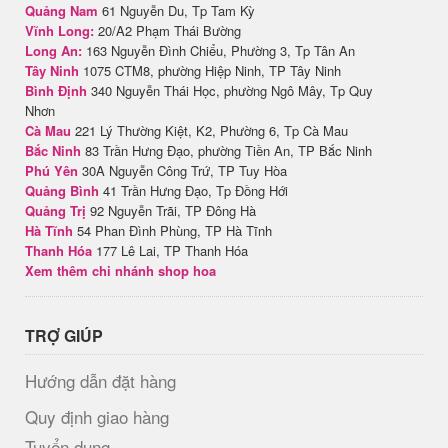
Quảng Nam
61 Nguyễn Du, Tp Tam Kỳ
Vĩnh Long:
20/A2 Phạm Thái Bường
Long An:
163 Nguyễn Đình Chiểu, Phường 3, Tp Tân An
Tây Ninh
1075 CTM8, phường Hiệp Ninh, TP Tây Ninh
Bình Định
340 Nguyễn Thái Học, phường Ngô Mây, Tp Quy
Nhơn
Cà Mau
221 Lý Thường Kiệt, K2, Phường 6, Tp Cà Mau
Bắc Ninh
83 Trần Hưng Đạo, phường Tiền An, TP Bắc Ninh
Phú Yên
30A Nguyễn Công Trứ, TP Tuy Hòa
Quảng Bình
41 Trần Hưng Đạo, Tp Đồng Hới
Quảng Trị
92 Nguyễn Trãi, TP Đông Hà
Hà Tĩnh
54 Phan Đình Phùng, TP Hà Tĩnh
Thanh Hóa
177 Lê Lai, TP Thanh Hóa
Xem thêm chi nhánh shop hoa
TRỢ GIÚP
Hướng dẫn đặt hàng
Quy định giao hàng
Tuyển dụng