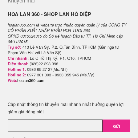
Khuyến mãi
H​OA LAN 360 - SHOP LAN HỒ ĐIỆP
hoalan360.com là website trực thuộc quyền quản lý của CÔNG TY
CỔ PHẦN XUẤT NHẬP KHẨU HOA TƯƠI 360
GPKD 0313524315 do Sở kế hoạch Đầu tư TP. Hồ Chí Minh cấp
06/11/2015
Trụ sở:
413 Lê Văn Sỹ, P.2, Q.Tân Bình, TPHCM (Gần ngã tư
Phạm Văn Hai với Lê Văn Sỹ)
Chi nhánh:
Lô C Hồ Thị Kỷ, P1, Q10, TPHCM
Điện thoại:
(028)22 298 398
Hotline 1:
0936 65 27 27(Ms.Nhi)
Hotline 2:
0977 301 303 - 0933 055 945 (Ms.Vy)
Web:
hoalan360.com
Cập nhật thông tin khuyến mãi nhanh nhất hưởng quyền lợi
giảm giá riêng biệt
GỬI