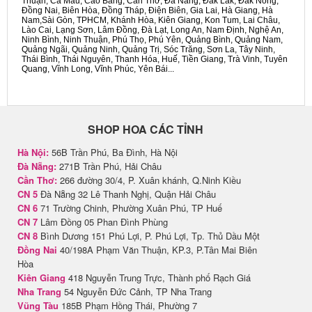
Thuận, Cà Mau, Cao Bằng, Cần Thơ, Đà Nẵng, Đắk Lắk, Đắk Nông,
Đồng Nai, Biên Hòa, Đồng Tháp, Điện Biên, Gia Lai, Hà Giang, Hà
Nam,Sài Gòn, TPHCM, Khánh Hòa, Kiên Giang, Kon Tum, Lai Châu,
Lào Cai, Lạng Sơn, Lâm Đồng, Đà Lạt, Long An, Nam Định, Nghệ An,
Ninh Bình, Ninh Thuận, Phú Thọ, Phú Yên, Quảng Bình, Quảng Nam,
Quảng Ngãi, Quảng Ninh, Quảng Trị, Sóc Trăng, Sơn La, Tây Ninh,
Thái Bình, Thái Nguyên, Thanh Hóa, Huế, Tiền Giang, Trà Vinh, Tuyên
Quang, Vĩnh Long, Vĩnh Phúc, Yên Bái...
SHOP HOA CÁC TỈNH
Hà Nội:
56B Trần Phú, Ba Đình, Hà Nội
Đà Nẵng:
271B Trần Phú, Hải Châu
Cần Thơ:
266 đường 30/4, P. Xuân khánh, Q.Ninh Kiều
CN 5
Đà Nẵng 32 Lê Thanh Nghị, Quận Hải Châu
CN 6
71 Trường Chinh, Phường Xuân Phú, TP Huế
CN 7
Lâm Đồng 05 Phan Đình Phùng
CN 8
Bình Dương 151 Phú Lợi, P. Phú Lợi, Tp. Thủ Dầu Một
Đồng Nai
40/198A Phạm Văn Thuận, KP.3, P.Tân Mai Biên
Hòa
Kiên Giang
418 Nguyễn Trung Trực, Thành phố Rạch Giá
Nha Trang
54 Nguyễn Đức Cảnh, TP Nha Trang
Vũng Tàu
185B Phạm Hồng Thái, Phường 7