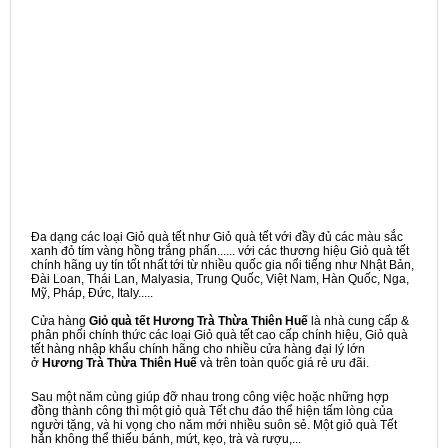
Đa dạng các loại Giỏ quà tết như Giỏ quà tết với đầy đủ các màu sắc
xanh đỏ tím vàng hồng trắng phấn...... với các thương hiệu Giỏ quà tết
chính hãng uy tín tốt nhất tới từ nhiều quốc gia nổi tiếng như Nhật Bản,
Đài Loan, Thái Lan, Malyasia, Trung Quốc, Việt Nam, Hàn Quốc, Nga,
Mỹ, Pháp, Đức, Italy.....
Cửa hàng
Giỏ quà tết Hương Trà Thừa Thiên Huế
là nhà cung cấp &
phân phối chính thức các loại Giỏ quà tết cao cấp chính hiệu, Giỏ quà
tết hàng nhập khẩu chính hãng cho nhiều cửa hàng đại lý lớn
ở
Hương Trà Thừa Thiên Huế
và trên toàn quốc giá rẻ ưu đãi.
Sau một năm cùng giúp đỡ nhau trong công việc hoặc những hợp
đồng thành công thì một giỏ quà Tết chu đáo thể hiện tấm lòng của
người tặng, và hi vọng cho năm mới nhiều suôn sẻ. Một giỏ quà Tết
hẳn không thể thiếu bánh, mứt, kẹo, trà và rượu,...