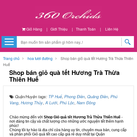
Giỏ Hàng
|
Giới Thiệu
|
Thanh Toán
|
Liên Hệ
Trang chủ
hoa tươi đường
Shop bán giỏ quà tết Hương Trà Thừa Thiên
Huế
Shop bán giỏ quà tết Hương Trà Thừa
Thiên Huế
Quận/Huyện tags:
TP Huế
,
Phong Điền
,
Quảng Điền
,
Phú
Vang
,
Hương Thủy
,
A Lưới
,
Phú Lộc
,
Nam Đông
Chào mừng đến với
Shop Giỏ quà tết Hương Trà Thừa Thiên Huế
-
nơi đáng tin cậy và chất lượng cho những ước nguyện tết thêm hạnh
phúc!
Chúng tôi tự hào là địa chỉ cửa hàng uy tín, chuyên mua bán, cung cấp
và phân phối Giỏ quà tết cao cấp giá rẻ duy nhất tại Quận