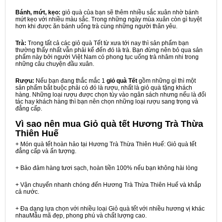
Bánh, mứt, kẹo:
giỏ quà của bạn sẽ thêm nhiều sắc xuân nhờ bánh
mứt kẹo với nhiều màu sắc. Trong những ngày mùa xuân còn gì tuyệt
hơn khi được ăn bánh uống trà cùng những người thân yêu.
Trà:
Trong tất cả các giỏ quà Tết từ xưa tới nay thì sản phẩm bạn
thường thấy nhất vẫn phải kể đến đó là trà. Bạn đừng nên bỏ qua sản
phẩm này bởi người Việt Nam có phong tục uống trà nhâm nhi trong
những câu chuyện đầu xuân.
Rượu:
Nếu bạn đang thắc mắc 1
giỏ quà Tết
gồm những gì thì một
sản phẩm bắt buộc phải có đó là rượu, nhất là giỏ quà tặng khách
hàng. Những loại rượu được chọn tùy vào ngân sách nhưng nếu là đối
tác hay khách hàng thì bạn nên chọn những loại rượu sang trọng và
đẳng cấp.
Vì sao nên mua
Giỏ quà tết Hương Trà Thừa
Thiên Huế
+ Món quà tết hoàn hảo tại Hương Trà Thừa Thiên Huế: Giỏ quà tết
đẳng cấp và ấn tượng.
+ Bảo đảm hàng tươi sạch, hoàn tiền 100% nếu bạn không hài lòng
+ Vận chuyển nhanh chóng đến Hương Trà Thừa Thiên Huế và khắp
cả nước.
+ Đa dạng lựa chọn với nhiều loại Giỏ quà tết với nhiều hương vị khác
nhauMẫu mã đẹp, phong phú và chất lượng cao.