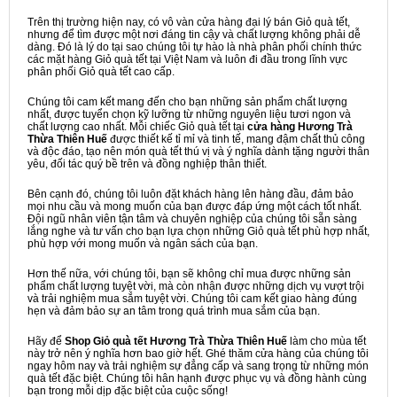
Trên thị trường hiện nay, có vô vàn cửa hàng đại lý bán Giỏ quà tết,
nhưng để tìm được một nơi đáng tin cậy và chất lượng không phải dễ
dàng. Đó là lý do tại sao chúng tôi tự hào là nhà phân phối chính thức
các mặt hàng Giỏ quà tết tại Việt Nam và luôn đi đầu trong lĩnh vực
phân phối Giỏ quà tết cao cấp.
Chúng tôi cam kết mang đến cho bạn những sản phẩm chất lượng
nhất, được tuyển chọn kỹ lưỡng từ những nguyên liệu tươi ngon và
chất lượng cao nhất. Mỗi chiếc Giỏ quà tết tại
cửa hàng Hương Trà
Thừa Thiên Huế
được thiết kế tỉ mỉ và tinh tế, mang đậm chất thủ công
và độc đáo, tạo nên món quà tết thú vị và ý nghĩa dành tặng người thân
yêu, đối tác quý bề trên và đồng nghiệp thân thiết.
Bên cạnh đó, chúng tôi luôn đặt khách hàng lên hàng đầu, đảm bảo
mọi nhu cầu và mong muốn của bạn được đáp ứng một cách tốt nhất.
Đội ngũ nhân viên tận tâm và chuyên nghiệp của chúng tôi sẵn sàng
lắng nghe và tư vấn cho bạn lựa chọn những Giỏ quà tết phù hợp nhất,
phù hợp với mong muốn và ngân sách của bạn.
Hơn thế nữa, với chúng tôi, bạn sẽ không chỉ mua được những sản
phẩm chất lượng tuyệt vời, mà còn nhận được những dịch vụ vượt trội
và trải nghiệm mua sắm tuyệt vời. Chúng tôi cam kết giao hàng đúng
hẹn và đảm bảo sự an tâm trong quá trình mua sắm của bạn.
Hãy để
Shop Giỏ quà tết Hương Trà Thừa Thiên Huế
làm cho mùa tết
này trở nên ý nghĩa hơn bao giờ hết. Ghé thăm cửa hàng của chúng tôi
ngay hôm nay và trải nghiệm sự đẳng cấp và sang trọng từ những món
quà tết đặc biệt. Chúng tôi hân hạnh được phục vụ và đồng hành cùng
bạn trong mỗi dịp đặc biệt của cuộc sống!