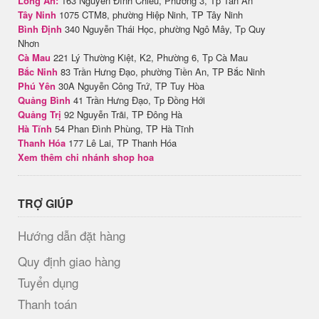
Long An:
163 Nguyễn Đình Chiểu, Phường 3, Tp Tân An
Tây Ninh
1075 CTM8, phường Hiệp Ninh, TP Tây Ninh
Bình Định
340 Nguyễn Thái Học, phường Ngô Mây, Tp Quy
Nhơn
Cà Mau
221 Lý Thường Kiệt, K2, Phường 6, Tp Cà Mau
Bắc Ninh
83 Trần Hưng Đạo, phường Tiền An, TP Bắc Ninh
Phú Yên
30A Nguyễn Công Trứ, TP Tuy Hòa
Quảng Bình
41 Trần Hưng Đạo, Tp Đồng Hới
Quảng Trị
92 Nguyễn Trãi, TP Đông Hà
Hà Tĩnh
54 Phan Đình Phùng, TP Hà Tĩnh
Thanh Hóa
177 Lê Lai, TP Thanh Hóa
Xem thêm chi nhánh shop hoa
TRỢ GIÚP
Hướng dẫn đặt hàng
Quy định giao hàng
Tuyển dụng
Thanh toán