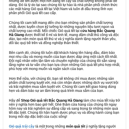
nhưng để tìm được một nơi đáng tin cậy và chất lượng không phải dễ
dàng. Đó là lý do tại sao chúng tôi tự hào là nhà phân phối chính thức
các mặt hàng Giỏ quà tết tại Việt Nam và luôn đi đầu trong lĩnh vực
phân phối Giỏ quà tết cao cấp.
Chúng tôi cam kết mang đến cho bạn những sản phẩm chất lượng
nhất, được tuyển chọn kỹ lưỡng từ những nguyên liệu tươi ngon và
chất lượng cao nhất. Mỗi chiếc Giỏ quà tết tại
cửa hàng Bắc Quang
Hà Giang
được thiết kế tỉ mỉ và tinh tế, mang đậm chất thủ công và độc
đáo, tạo nên món quà tết thú vị và ý nghĩa dành tặng người thân yêu,
đối tác quý bề trên và đồng nghiệp thân thiết.
Bên cạnh đó, chúng tôi luôn đặt khách hàng lên hàng đầu, đảm bảo
mọi nhu cầu và mong muốn của bạn được đáp ứng một cách tốt nhất.
Đội ngũ nhân viên tận tâm và chuyên nghiệp của chúng tôi sẵn sàng
lắng nghe và tư vấn cho bạn lựa chọn những Giỏ quà tết phù hợp nhất,
phù hợp với mong muốn và ngân sách của bạn.
Hơn thế nữa, với chúng tôi, bạn sẽ không chỉ mua được những sản
phẩm chất lượng tuyệt vời, mà còn nhận được những dịch vụ vượt trội
và trải nghiệm mua sắm tuyệt vời. Chúng tôi cam kết giao hàng đúng
hẹn và đảm bảo sự an tâm trong quá trình mua sắm của bạn.
Hãy để
Shop Giỏ quà tết Bắc Quang Hà Giang
làm cho mùa tết này trở
nên ý nghĩa hơn bao giờ hết. Ghé thăm cửa hàng của chúng tôi ngay
hôm nay và trải nghiệm sự đẳng cấp và sang trọng từ những món quà
tết đặc biệt. Chúng tôi hân hạnh được phục vụ và đồng hành cùng bạn
trong mỗi dịp đặc biệt của cuộc sống!
Giỏ quà trái cây
là một trong những
món quà tết
ý nghĩa tặng người