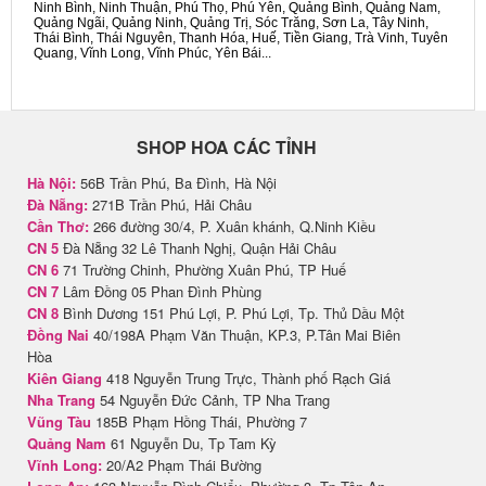
Ninh Bình, Ninh Thuận, Phú Thọ, Phú Yên, Quảng Bình, Quảng Nam,
Quảng Ngãi, Quảng Ninh, Quảng Trị, Sóc Trăng, Sơn La, Tây Ninh,
Thái Bình, Thái Nguyên, Thanh Hóa, Huế, Tiền Giang, Trà Vinh, Tuyên
Quang, Vĩnh Long, Vĩnh Phúc, Yên Bái...
SHOP HOA CÁC TỈNH
Hà Nội:
56B Trần Phú, Ba Đình, Hà Nội
Đà Nẵng:
271B Trần Phú, Hải Châu
Cần Thơ:
266 đường 30/4, P. Xuân khánh, Q.Ninh Kiều
CN 5
Đà Nẵng 32 Lê Thanh Nghị, Quận Hải Châu
CN 6
71 Trường Chinh, Phường Xuân Phú, TP Huế
CN 7
Lâm Đồng 05 Phan Đình Phùng
CN 8
Bình Dương 151 Phú Lợi, P. Phú Lợi, Tp. Thủ Dầu Một
Đồng Nai
40/198A Phạm Văn Thuận, KP.3, P.Tân Mai Biên
Hòa
Kiên Giang
418 Nguyễn Trung Trực, Thành phố Rạch Giá
Nha Trang
54 Nguyễn Đức Cảnh, TP Nha Trang
Vũng Tàu
185B Phạm Hồng Thái, Phường 7
Quảng Nam
61 Nguyễn Du, Tp Tam Kỳ
Vĩnh Long:
20/A2 Phạm Thái Bường