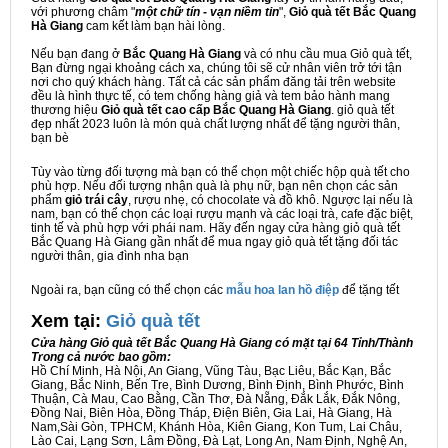
với phương châm "
một chữ tín - vạn niềm tin
",
Giỏ quà tết Bắc Quang
Hà Giang
cam kết làm bạn hài lòng.
Nếu bạn đang ở
Bắc Quang Hà Giang
và có nhu cầu mua Giỏ quà tết,
Bạn đừng ngại khoảng cách xa, chúng tôi sẽ cử nhân viên trở tới tận
nơi cho quý khách hàng. Tất cả các sản phẩm đăng tải trên website
đều là hình thực tế, có tem chống hàng giả và tem bảo hành mang
thương hiệu
Giỏ quà tết cao cấp Bắc Quang Hà Giang
. giỏ quà tết
đẹp nhất 2023 luôn là món quà chất lượng nhất để tặng người thân,
bạn bè
Tùy vào từng đối tượng mà bạn có thể chọn một chiếc hộp quà tết cho
phù hợp. Nếu đối tượng nhận quà là phụ nữ, bạn nên chọn các sản
phẩm
giỏ trái cây
, rượu nhẹ, có chocolate và đồ khô. Ngược lại nếu là
nam, bạn có thể chọn các loại rượu mạnh và các loại trà, cafe đặc biệt,
tinh tế và phù hợp với phái nam. Hãy đến ngay cửa hàng giỏ quà tết
Bắc Quang Hà Giang gần nhất để mua ngay giỏ quà tết tặng đối tác
người thân, gia đình nha bạn
Ngoài ra, bạn cũng có thể chọn các
mẫu hoa lan hồ điệp
để tặng tết
Xem tại:
G
iỏ quà tết
Cửa hàng Giỏ quà tết Bắc Quang Hà Giang có mặt tại 64 Tỉnh/Thành
Trong cả nước bao gồm:
Hồ Chí Minh, Hà Nội, An Giang, Vũng Tàu, Bạc Liêu, Bắc Kạn, Bắc
Giang, Bắc Ninh, Bến Tre, Bình Dương, Bình Định, Bình Phước, Bình
Thuận, Cà Mau, Cao Bằng, Cần Thơ, Đà Nẵng, Đắk Lắk, Đắk Nông,
Đồng Nai, Biên Hòa, Đồng Tháp, Điện Biên, Gia Lai, Hà Giang, Hà
Nam,Sài Gòn, TPHCM, Khánh Hòa, Kiên Giang, Kon Tum, Lai Châu,
Lào Cai, Lạng Sơn, Lâm Đồng, Đà Lạt, Long An, Nam Định, Nghệ An,