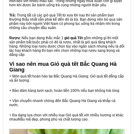
mứt kẹo với nhiều màu sắc. Trong những ngày mùa xuân còn gì tuyệt
hơn khi được ăn bánh uống trà cùng những người thân yêu.
Trà:
Trong tất cả các giỏ quà Tết từ xưa tới nay thì sản phẩm bạn
thường thấy nhất vẫn phải kể đến đó là trà. Bạn đừng nên bỏ qua sản
phẩm này bởi người Việt Nam có phong tục uống trà nhâm nhi trong
những câu chuyện đầu xuân.
Rượu:
Nếu bạn đang thắc mắc 1
giỏ quà Tết
gồm những gì thì một
sản phẩm bắt buộc phải có đó là rượu, nhất là giỏ quà tặng khách
hàng. Những loại rượu được chọn tùy vào ngân sách nhưng nếu là đối
tác hay khách hàng thì bạn nên chọn những loại rượu sang trọng và
đẳng cấp.
Vì sao nên mua
Giỏ quà tết Bắc Quang Hà
Giang
+ Món quà tết hoàn hảo tại Bắc Quang Hà Giang: Giỏ quà tết đẳng cấp
và ấn tượng.
+ Bảo đảm hàng tươi sạch, hoàn tiền 100% nếu bạn không hài lòng
+ Vận chuyển nhanh chóng đến Bắc Quang Hà Giang và khắp cả
nước.
+ Đa dạng lựa chọn với nhiều loại Giỏ quà tết với nhiều hương vị khác
nhauMẫu mã đẹp, phong phú và chất lượng cao.