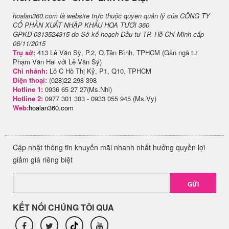
hoalan360.com là website trực thuộc quyền quản lý của CÔNG TY
CỔ PHẦN XUẤT NHẬP KHẨU HOA TƯƠI 360
GPKD 0313524315 do Sở kế hoạch Đầu tư TP. Hồ Chí Minh cấp
06/11/2015
Trụ sở:
413 Lê Văn Sỹ, P.2, Q.Tân Bình, TPHCM (Gần ngã tư
Phạm Văn Hai với Lê Văn Sỹ)
Chi nhánh:
Lô C Hồ Thị Kỷ, P1, Q10, TPHCM
Điện thoại:
(028)22 298 398
Hotline 1:
0936 65 27 27(Ms.Nhi)
Hotline 2:
0977 301 303 - 0933 055 945 (Ms.Vy)
Web:
hoalan360.com
Cập nhật thông tin khuyến mãi nhanh nhất hưởng quyền lợi
giảm giá riêng biệt
GỬI
KẾT NỐI CHÚNG TÔI QUA