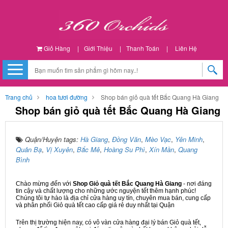
Giỏ Hàng
|
Giới Thiệu
|
Thanh Toán
|
Liên Hệ
Trang chủ
hoa tươi đường
Shop bán giỏ quà tết Bắc Quang Hà Giang
Shop bán giỏ quà tết Bắc Quang Hà Giang
Quận/Huyện tags:
Hà Giang
,
Đồng Văn
,
Mèo Vạc
,
Yên Minh
,
Quản Bạ
,
Vị Xuyên
,
Bắc Mê
,
Hoàng Su Phì
,
Xín Mần
,
Quang
Bình
Chào mừng đến với
Shop Giỏ quà tết Bắc Quang Hà Giang
- nơi đáng
tin cậy và chất lượng cho những ước nguyện tết thêm hạnh phúc!
Chúng tôi tự hào là địa chỉ cửa hàng uy tín, chuyên mua bán, cung cấp
và phân phối Giỏ quà tết cao cấp giá rẻ duy nhất tại Quận
Trên thị trường hiện nay, có vô vàn cửa hàng đại lý bán Giỏ quà tết,