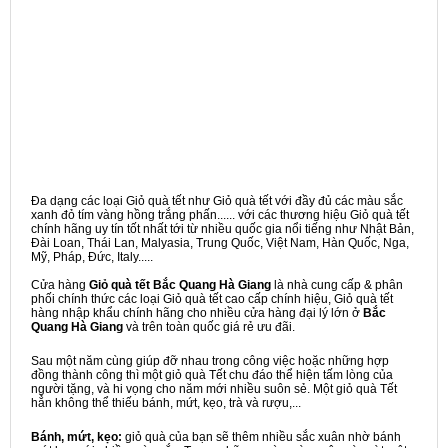
Đa dạng các loại Giỏ quà tết như Giỏ quà tết với đầy đủ các màu sắc
xanh đỏ tím vàng hồng trắng phấn...... với các thương hiệu Giỏ quà tết
chính hãng uy tín tốt nhất tới từ nhiều quốc gia nổi tiếng như Nhật Bản,
Đài Loan, Thái Lan, Malyasia, Trung Quốc, Việt Nam, Hàn Quốc, Nga,
Mỹ, Pháp, Đức, Italy.....
Cửa hàng
Giỏ quà tết Bắc Quang Hà Giang
là nhà cung cấp & phân
phối chính thức các loại Giỏ quà tết cao cấp chính hiệu, Giỏ quà tết
hàng nhập khẩu chính hãng cho nhiều cửa hàng đại lý lớn ở
Bắc
Quang Hà Giang
và trên toàn quốc giá rẻ ưu đãi.
Sau một năm cùng giúp đỡ nhau trong công việc hoặc những hợp
đồng thành công thì một giỏ quà Tết chu đáo thể hiện tấm lòng của
người tặng, và hi vọng cho năm mới nhiều suôn sẻ. Một giỏ quà Tết
hẳn không thể thiếu bánh, mứt, kẹo, trà và rượu,...
Bánh, mứt, kẹo:
giỏ quà của bạn sẽ thêm nhiều sắc xuân nhờ bánh