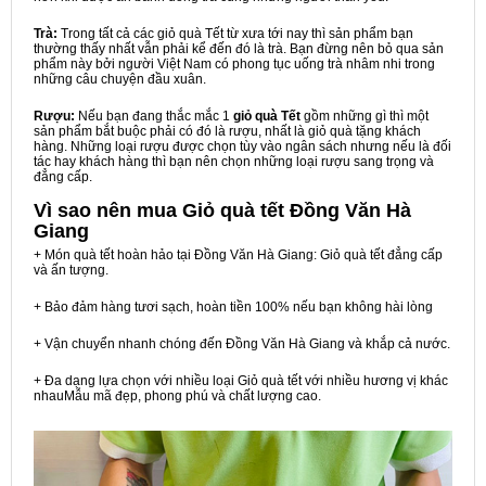
Trà:
Trong tất cả các giỏ quà Tết từ xưa tới nay thì sản phẩm bạn
thường thấy nhất vẫn phải kể đến đó là trà. Bạn đừng nên bỏ qua sản
phẩm này bởi người Việt Nam có phong tục uống trà nhâm nhi trong
những câu chuyện đầu xuân.
Rượu:
Nếu bạn đang thắc mắc 1
giỏ quà Tết
gồm những gì thì một
sản phẩm bắt buộc phải có đó là rượu, nhất là giỏ quà tặng khách
hàng. Những loại rượu được chọn tùy vào ngân sách nhưng nếu là đối
tác hay khách hàng thì bạn nên chọn những loại rượu sang trọng và
đẳng cấp.
Vì sao nên mua
Giỏ quà tết Đồng Văn Hà
Giang
+ Món quà tết hoàn hảo tại Đồng Văn Hà Giang: Giỏ quà tết đẳng cấp
và ấn tượng.
+ Bảo đảm hàng tươi sạch, hoàn tiền 100% nếu bạn không hài lòng
+ Vận chuyển nhanh chóng đến Đồng Văn Hà Giang và khắp cả nước.
+ Đa dạng lựa chọn với nhiều loại Giỏ quà tết với nhiều hương vị khác
nhauMẫu mã đẹp, phong phú và chất lượng cao.