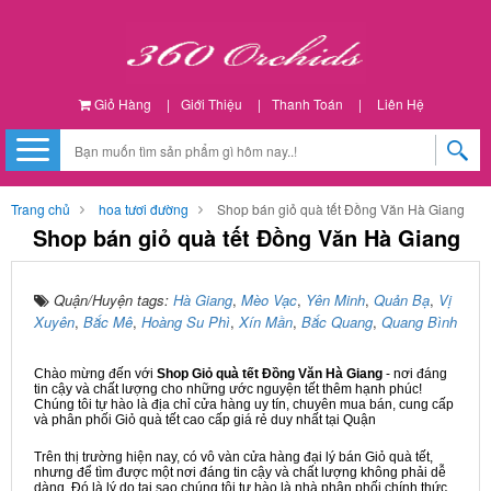
Giỏ Hàng
|
Giới Thiệu
|
Thanh Toán
|
Liên Hệ
Trang chủ
hoa tươi đường
Shop bán giỏ quà tết Đồng Văn Hà Giang
Shop bán giỏ quà tết Đồng Văn Hà Giang
Quận/Huyện tags:
Hà Giang
,
Mèo Vạc
,
Yên Minh
,
Quản Bạ
,
Vị
Xuyên
,
Bắc Mê
,
Hoàng Su Phì
,
Xín Mần
,
Bắc Quang
,
Quang Bình
Chào mừng đến với
Shop Giỏ quà tết Đồng Văn Hà Giang
- nơi đáng
tin cậy và chất lượng cho những ước nguyện tết thêm hạnh phúc!
Chúng tôi tự hào là địa chỉ cửa hàng uy tín, chuyên mua bán, cung cấp
và phân phối Giỏ quà tết cao cấp giá rẻ duy nhất tại Quận
Trên thị trường hiện nay, có vô vàn cửa hàng đại lý bán Giỏ quà tết,
nhưng để tìm được một nơi đáng tin cậy và chất lượng không phải dễ
dàng. Đó là lý do tại sao chúng tôi tự hào là nhà phân phối chính thức