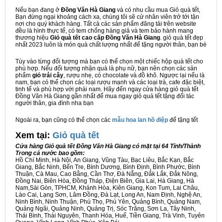
Nếu bạn đang ở
Đồng Văn Hà Giang
và có nhu cầu mua Giỏ quà tết,
Bạn đừng ngại khoảng cách xa, chúng tôi sẽ cử nhân viên trở tới tận
nơi cho quý khách hàng. Tất cả các sản phẩm đăng tải trên website
đều là hình thực tế, có tem chống hàng giả và tem bảo hành mang
thương hiệu
Giỏ quà tết cao cấp Đồng Văn Hà Giang
. giỏ quà tết đẹp
nhất 2023 luôn là món quà chất lượng nhất để tặng người thân, bạn bè
Tùy vào từng đối tượng mà bạn có thể chọn một chiếc hộp quà tết cho
phù hợp. Nếu đối tượng nhận quà là phụ nữ, bạn nên chọn các sản
phẩm
giỏ trái cây
, rượu nhẹ, có chocolate và đồ khô. Ngược lại nếu là
nam, bạn có thể chọn các loại rượu mạnh và các loại trà, cafe đặc biệt,
tinh tế và phù hợp với phái nam. Hãy đến ngay cửa hàng giỏ quà tết
Đồng Văn Hà Giang gần nhất để mua ngay giỏ quà tết tặng đối tác
người thân, gia đình nha bạn
Ngoài ra, bạn cũng có thể chọn các
mẫu hoa lan hồ điệp
để tặng tết
Xem tại:
G
iỏ quà tết
Cửa hàng Giỏ quà tết Đồng Văn Hà Giang có mặt tại 64 Tỉnh/Thành
Trong cả nước bao gồm:
Hồ Chí Minh, Hà Nội, An Giang, Vũng Tàu, Bạc Liêu, Bắc Kạn, Bắc
Giang, Bắc Ninh, Bến Tre, Bình Dương, Bình Định, Bình Phước, Bình
Thuận, Cà Mau, Cao Bằng, Cần Thơ, Đà Nẵng, Đắk Lắk, Đắk Nông,
Đồng Nai, Biên Hòa, Đồng Tháp, Điện Biên, Gia Lai, Hà Giang, Hà
Nam,Sài Gòn, TPHCM, Khánh Hòa, Kiên Giang, Kon Tum, Lai Châu,
Lào Cai, Lạng Sơn, Lâm Đồng, Đà Lạt, Long An, Nam Định, Nghệ An,
Ninh Bình, Ninh Thuận, Phú Thọ, Phú Yên, Quảng Bình, Quảng Nam,
Quảng Ngãi, Quảng Ninh, Quảng Trị, Sóc Trăng, Sơn La, Tây Ninh,
Thái Bình, Thái Nguyên, Thanh Hóa, Huế, Tiền Giang, Trà Vinh, Tuyên