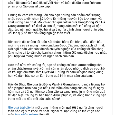
các mặt hàng Giỏ quà tết tại Việt Nam và luôn đi đầu trong lĩnh vực
phân phối Giỏ quà tết cao cấp.
Chúng tôi cam kết mang đến cho bạn những sản phẩm chất lượng
nhất, được tuyển chọn kỹ lưỡng từ những nguyên liệu tươi ngon và
chất lượng cao nhất. Mỗi chiếc Giỏ quà tết tại
cửa hàng Đồng Văn Hà
Giang
được thiết kế tỉ mỉ và tinh tế, mang đậm chất thủ công và độc
đáo, tạo nên món quà tết thú vị và ý nghĩa dành tặng người thân yêu,
đối tác quý bề trên và đồng nghiệp thân thiết.
Bên cạnh đó, chúng tôi luôn đặt khách hàng lên hàng đầu, đảm bảo
mọi nhu cầu và mong muốn của bạn được đáp ứng một cách tốt nhất.
Đội ngũ nhân viên tận tâm và chuyên nghiệp của chúng tôi sẵn sàng
lắng nghe và tư vấn cho bạn lựa chọn những Giỏ quà tết phù hợp nhất,
phù hợp với mong muốn và ngân sách của bạn.
Hơn thế nữa, với chúng tôi, bạn sẽ không chỉ mua được những sản
phẩm chất lượng tuyệt vời, mà còn nhận được những dịch vụ vượt trội
và trải nghiệm mua sắm tuyệt vời. Chúng tôi cam kết giao hàng đúng
hẹn và đảm bảo sự an tâm trong quá trình mua sắm của bạn.
Hãy để
Shop Giỏ quà tết Đồng Văn Hà Giang
làm cho mùa tết này trở
nên ý nghĩa hơn bao giờ hết. Ghé thăm cửa hàng của chúng tôi ngay
hôm nay và trải nghiệm sự đẳng cấp và sang trọng từ những món quà
tết đặc biệt. Chúng tôi hân hạnh được phục vụ và đồng hành cùng bạn
trong mỗi dịp đặc biệt của cuộc sống!
Giỏ quà trái cây
là một trong những
món quà tết
ý nghĩa tặng người
thân bảo vệ sức khoẻ tốt nhất. Ngoài ra, bạn cũng có thể chọn các
mẫu
hoa chúc mừng
tặng tết