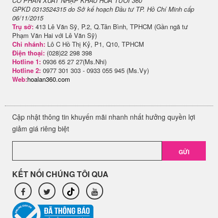
CỔ PHẦN XUẤT NHẬP KHẨU HOA TƯƠI 360
GPKD 0313524315 do Sở kế hoạch Đầu tư TP. Hồ Chí Minh cấp
06/11/2015
Trụ sở:
413 Lê Văn Sỹ, P.2, Q.Tân Bình, TPHCM (Gần ngã tư
Phạm Văn Hai với Lê Văn Sỹ)
Chi nhánh:
Lô C Hồ Thị Kỷ, P1, Q10, TPHCM
Điện thoại:
(028)22 298 398
Hotline 1:
0936 65 27 27(Ms.Nhi)
Hotline 2:
0977 301 303 - 0933 055 945 (Ms.Vy)
Web:
hoalan360.com
Cập nhật thông tin khuyến mãi nhanh nhất hưởng quyền lợi
giảm giá riêng biệt
GỬI
KẾT NỐI CHÚNG TÔI QUA