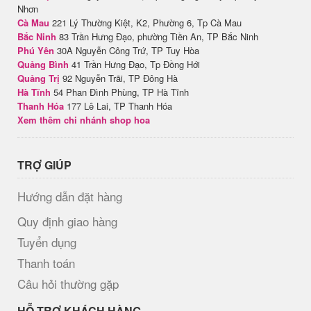
Nhơn
Cà Mau
221 Lý Thường Kiệt, K2, Phường 6, Tp Cà Mau
Bắc Ninh
83 Trần Hưng Đạo, phường Tiền An, TP Bắc Ninh
Phú Yên
30A Nguyễn Công Trứ, TP Tuy Hòa
Quảng Bình
41 Trần Hưng Đạo, Tp Đồng Hới
Quảng Trị
92 Nguyễn Trãi, TP Đông Hà
Hà Tĩnh
54 Phan Đình Phùng, TP Hà Tĩnh
Thanh Hóa
177 Lê Lai, TP Thanh Hóa
Xem thêm chi nhánh shop hoa
TRỢ GIÚP
Hướng dẫn đặt hàng
Quy định giao hàng
Tuyển dụng
Thanh toán
Câu hỏi thường gặp
HỖ TRỢ KHÁCH HÀNG