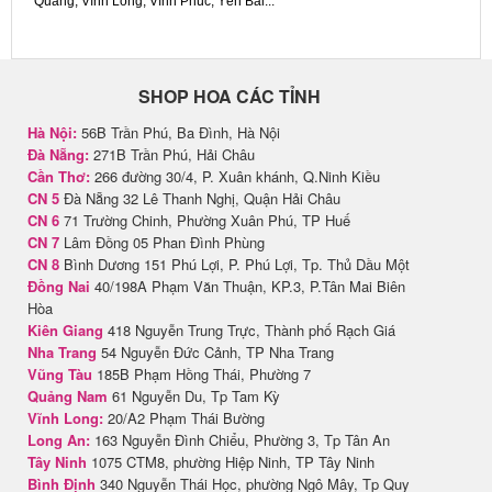
Quang, Vĩnh Long, Vĩnh Phúc, Yên Bái...
SHOP HOA CÁC TỈNH
Hà Nội:
56B Trần Phú, Ba Đình, Hà Nội
Đà Nẵng:
271B Trần Phú, Hải Châu
Cần Thơ:
266 đường 30/4, P. Xuân khánh, Q.Ninh Kiều
CN 5
Đà Nẵng 32 Lê Thanh Nghị, Quận Hải Châu
CN 6
71 Trường Chinh, Phường Xuân Phú, TP Huế
CN 7
Lâm Đồng 05 Phan Đình Phùng
CN 8
Bình Dương 151 Phú Lợi, P. Phú Lợi, Tp. Thủ Dầu Một
Đồng Nai
40/198A Phạm Văn Thuận, KP.3, P.Tân Mai Biên
Hòa
Kiên Giang
418 Nguyễn Trung Trực, Thành phố Rạch Giá
Nha Trang
54 Nguyễn Đức Cảnh, TP Nha Trang
Vũng Tàu
185B Phạm Hồng Thái, Phường 7
Quảng Nam
61 Nguyễn Du, Tp Tam Kỳ
Vĩnh Long:
20/A2 Phạm Thái Bường
Long An:
163 Nguyễn Đình Chiểu, Phường 3, Tp Tân An
Tây Ninh
1075 CTM8, phường Hiệp Ninh, TP Tây Ninh
Bình Định
340 Nguyễn Thái Học, phường Ngô Mây, Tp Quy