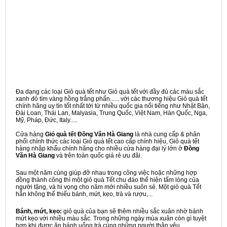
Đa dạng các loại Giỏ quà tết như Giỏ quà tết với đầy đủ các màu sắc
xanh đỏ tím vàng hồng trắng phấn...... với các thương hiệu Giỏ quà tết
chính hãng uy tín tốt nhất tới từ nhiều quốc gia nổi tiếng như Nhật Bản,
Đài Loan, Thái Lan, Malyasia, Trung Quốc, Việt Nam, Hàn Quốc, Nga,
Mỹ, Pháp, Đức, Italy.....
Cửa hàng
Giỏ quà tết Đồng Văn Hà Giang
là nhà cung cấp & phân
phối chính thức các loại Giỏ quà tết cao cấp chính hiệu, Giỏ quà tết
hàng nhập khẩu chính hãng cho nhiều cửa hàng đại lý lớn ở
Đồng
Văn Hà Giang
và trên toàn quốc giá rẻ ưu đãi.
Sau một năm cùng giúp đỡ nhau trong công việc hoặc những hợp
đồng thành công thì một giỏ quà Tết chu đáo thể hiện tấm lòng của
người tặng, và hi vọng cho năm mới nhiều suôn sẻ. Một giỏ quà Tết
hẳn không thể thiếu bánh, mứt, kẹo, trà và rượu,...
Bánh, mứt, kẹo:
giỏ quà của bạn sẽ thêm nhiều sắc xuân nhờ bánh
mứt kẹo với nhiều màu sắc. Trong những ngày mùa xuân còn gì tuyệt
hơn khi được ăn bánh uống trà cùng những người thân yêu.