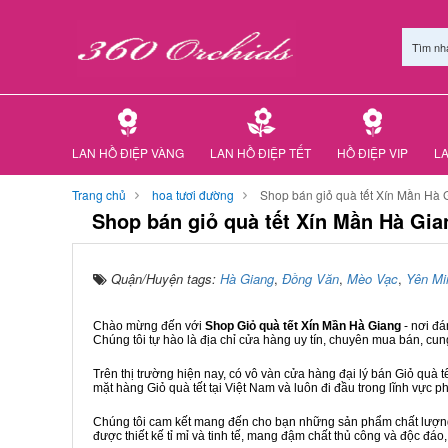
Tìm nh
LAN HỒ ĐIỆP VÀNG
LAN HỒ ĐIỆP TẾT
HỒ ĐIỆP VIP
LA
Trang chủ
hoa tươi đường
Shop bán giỏ quà tết Xín Mần Hà 
Shop bán giỏ quà tết Xín Mần Hà Gia
Quận/Huyện tags:
Hà Giang
,
Đồng Văn
,
Mèo Vạc
,
Yên Mi
Chào mừng đến với
Shop Giỏ quà tết Xín Mần Hà Giang
- nơi đ
Chúng tôi tự hào là địa chỉ cửa hàng uy tín, chuyên mua bán, cun
Trên thị trường hiện nay, có vô vàn cửa hàng đại lý bán Giỏ quà t
mặt hàng Giỏ quà tết tại Việt Nam và luôn đi đầu trong lĩnh vực p
Chúng tôi cam kết mang đến cho bạn những sản phẩm chất lượng n
được thiết kế tỉ mỉ và tinh tế, mang đậm chất thủ công và độc đáo,