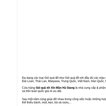
Đa dạng các loại Giỏ quà tết như Giỏ quà tết với đầy đủ các màu s
Đài Loan, Thái Lan, Malyasia, Trung Quốc, Việt Nam, Hàn Quốc, Ng
Cửa hàng
Giỏ quà tết Xín Mần Hà Giang
là nhà cung cấp & phân 
và trên toàn quốc giá rẻ ưu đãi.
Sau một năm cùng giúp đỡ nhau trong công việc hoặc những hợp đ
thể thiếu bánh, mứt, kẹo, trà và rượu,...