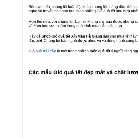
Bên cạnh đó, chúng tôi luôn đặt khách hàng lên hàng đầu, đảm 
nghe và tư vấn cho bạn lựa chọn những Giỏ quà tết phù hợp nhấ
Hơn thế nữa, với chúng tôi, bạn sẽ không chỉ mua được những sả
và đảm bảo sự an tâm trong quá trình mua sắm của bạn.
Hãy để
Shop Giỏ quà tết Xín Mần Hà Giang
làm cho mùa tết này 
đặc biệt. Chúng tôi hân hạnh được phục vụ và đồng hành cùng bạ
Giỏ quà trái cây
là một trong những
món quà tết
ý nghĩa tặng ng
C
ác mẫu Giỏ quà tết đẹp mắt và chất lượ