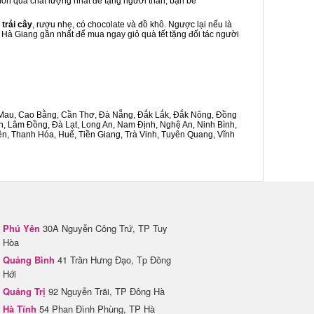
 món quà chất lượng nhất để tặng người thân, bạn bè
 trái cây
, rượu nhẹ, có chocolate và đồ khô. Ngược lại nếu là
n Hà Giang gần nhất để mua ngay giỏ quà tết tặng đối tác người
Cà Mau, Cao Bằng, Cần Thơ, Đà Nẵng, Đắk Lắk, Đắk Nông, Đồng
n, Lâm Đồng, Đà Lạt, Long An, Nam Định, Nghệ An, Ninh Bình,
n, Thanh Hóa, Huế, Tiền Giang, Trà Vinh, Tuyên Quang, Vĩnh
Phú Yên
30A Nguyễn Công Trứ, TP Tuy
Hòa
Quảng Bình
41 Trần Hưng Đạo, Tp Đồng
Hới
Quảng Trị
92 Nguyễn Trãi, TP Đông Hà
Hà Tĩnh
54 Phan Đình Phùng, TP Hà