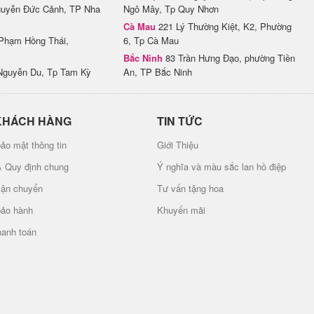
uyễn Đức Cảnh, TP Nha
Ngô Mây, Tp Quy Nhơn
Cà Mau
221 Lý Thường Kiệt, K2, Phường
Phạm Hồng Thái,
6, Tp Cà Mau
Bắc Ninh
83 Trần Hưng Đạo, phường Tiền
Nguyễn Du, Tp Tam Kỳ
An, TP Bắc Ninh
KHÁCH HÀNG
TIN TỨC
ảo mật thông tin
Giới Thiệu
& Quy định chung
Ý nghĩa và màu sắc lan hồ điệp
vận chuyển
Tư vấn tặng hoa
bảo hành
Khuyến mãi
hanh toán