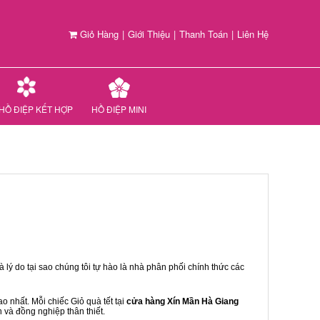
Giỏ Hàng
|
Giới Thiệu
|
Thanh Toán
|
Liên Hệ
HỒ ĐIỆP KẾT HỢP
HỒ ĐIỆP MINI
 lý do tại sao chúng tôi tự hào là nhà phân phối chính thức các
 nhất. Mỗi chiếc Giỏ quà tết tại
cửa hàng Xín Mần Hà Giang
n và đồng nghiệp thân thiết.