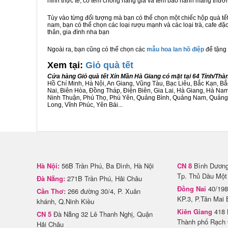
hình thực tế, có tem chống hàng giả và tem bảo hành mang thươ
Tùy vào từng đối tượng mà bạn có thể chọn một chiếc hộp quà t
nam, bạn có thể chọn các loại rượu mạnh và các loại trà, cafe đặ
thân, gia đình nha bạn
Ngoài ra, bạn cũng có thể chọn các
mẫu hoa lan hồ điệp
để tặng 
Xem tại:
G
iỏ quà tết
Cửa hàng Giỏ quà tết Xín Mần Hà Giang có mặt tại 64 Tỉnh/Th
Hồ Chí Minh, Hà Nội, An Giang, Vũng Tàu, Bạc Liêu, Bắc Kạn, 
Nai, Biên Hòa, Đồng Tháp, Điện Biên, Gia Lai, Hà Giang, Hà N
Ninh Thuận, Phú Thọ, Phú Yên, Quảng Bình, Quảng Nam, Quảng Ng
Long, Vĩnh Phúc, Yên Bái...
Hà Nội:
56B Trần Phú, Ba Đình, Hà Nội
CN 8
Bình Dương 
Tp. Thủ Dầu Một
Đà Nẵng:
271B Trần Phú, Hải Châu
Đồng Nai
40/198
Cần Thơ:
266 đường 30/4, P. Xuân
KP.3, P.Tân Mai 
khánh, Q.Ninh Kiều
Kiên Giang
418 
CN 5
Đà Nẵng 32 Lê Thanh Nghị, Quận
Thành phố Rạch 
Hải Châu