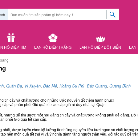
anh
N HỒ ĐIỆP TÍM
LAN HỒ ĐIỆP TRẮNG
LAN HỒ ĐIỆP ĐỘT BIẾN
LAN 
Giang
ng
nh
,
Quản Bạ
,
Vị Xuyên
,
Bắc Mê
,
Hoàng Su Phì
,
Bắc Quang
,
Quang Bình
áng tin cậy và chất lượng cho những ước nguyện tết thêm hạnh phúc!
g cấp và phân phối Giỏ quà tết cao cấp giá rẻ duy nhất tại Quận
ết, nhưng để tìm được một nơi đáng tin cậy và chất lượng không phải dễ dàng. Đó là
hân phối Giỏ quà tết cao cấp.
hất, được tuyển chọn kỹ lưỡng từ những nguyên liệu tươi ngon và chất lượng cao
 tạo nên món quà tết thú vị và ý nghĩa dành tặng người thân yêu, đối tác quý bề trê