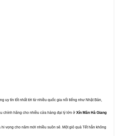
g uy tín tốt nhất tới từ nhiều quốc gia nổi tiếng như Nhật Bản,
ẩu chính hãng cho nhiều cửa hàng đại lý lớn ở
Xín Mần Hà Giang
à hi vọng cho năm mới nhiều suôn sẻ. Một giỏ quà Tết hẳn không