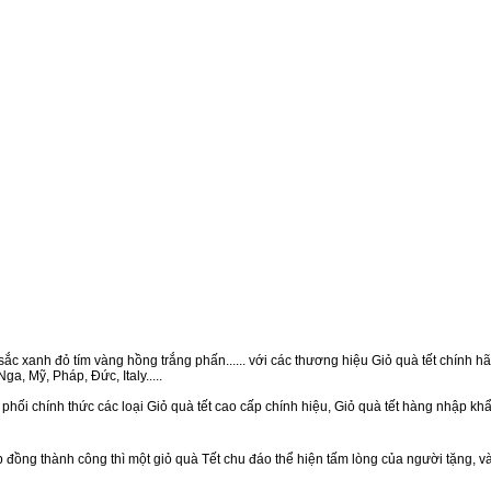
ắc xanh đỏ tím vàng hồng trắng phấn...... với các thương hiệu Giỏ quà tết chính hãn
a, Mỹ, Pháp, Đức, Italy.....
phối chính thức các loại Giỏ quà tết cao cấp chính hiệu, Giỏ quà tết hàng nhập kh
ồng thành công thì một giỏ quà Tết chu đáo thể hiện tấm lòng của người tặng, v