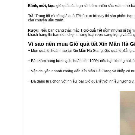
Bánh, mứt, kẹo:
giỏ quà của bạn sẽ thêm nhiều sắc xuân nhờ bá
Trà:
Trong tất cả các giỏ quà Tết từ xưa tới nay thì sản phẩm bạ
câu chuyện đầu xuân.
Rượu:
Nếu bạn đang thắc mắc 1
giỏ quà Tết
gồm những gì thì mộ
khách hàng thì bạn nên chọn những loại rượu sang trọng và đẳn
Vì sao nên mua
Giỏ quà tết Xín Mần Hà G
+ Món quà tết hoàn hảo tại Xín Mần Hà Giang: Giỏ quà tết đẳng c
+ Bảo đảm hàng tươi sạch, hoàn tiền 100% nếu bạn không hài l
+ Vận chuyển nhanh chóng đến Xín Mần Hà Giang và khắp cả n
+ Đa dạng lựa chọn với nhiều loại Giỏ quà tết với nhiều hương 