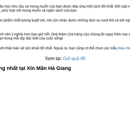
bảo mọi nhu cầu và mong muốn của bạn được đáp ứng một cách tốt nhất. Đội ngũ n
t, phù hợp với mong muốn và ngân sách của bạn.
n phẩm chất lượng tuyệt vời, mà còn nhận được những dịch vụ vượt trội và trải n
trở nên ý nghĩa hơn bao giờ hết. Ghé thăm cửa hàng của chúng tôi ngay hôm nay v
n trong mỗi dịp đặc biệt của cuộc sống!
ười thân bảo vệ sức khoẻ tốt nhất. Ngoài ra, bạn cũng có thể chọn các mẫu
hoa c
Xem tại:
Giỏ quà tết
ng nhất tại Xín Mần Hà Giang