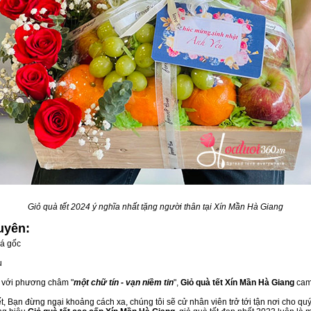
Giỏ quà tết 2024 ý nghĩa nhất tặng người thân tại Xín Mần Hà Giang
uyên:
iá gốc
u
, với phương châm "
một chữ tín - vạn niềm tin
",
Giỏ quà tết Xín Mần Hà Giang
cam 
, Bạn đừng ngại khoảng cách xa, chúng tôi sẽ cử nhân viên trở tới tận nơi cho qu