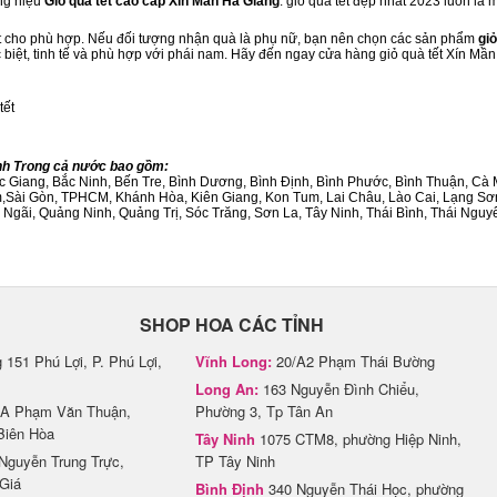
ng hiệu
Giỏ quà tết cao cấp Xín Mần Hà Giang
. giỏ quà tết đẹp nhất 2023 luôn là
ết cho phù hợp. Nếu đối tượng nhận quà là phụ nữ, bạn nên chọn các sản phẩm
giỏ
c biệt, tinh tế và phù hợp với phái nam. Hãy đến ngay cửa hàng giỏ quà tết Xín Mầ
tết
ành Trong cả nước bao gồm:
Bắc Giang, Bắc Ninh, Bến Tre, Bình Dương, Bình Định, Bình Phước, Bình Thuận, 
am,Sài Gòn, TPHCM, Khánh Hòa, Kiên Giang, Kon Tum, Lai Châu, Lào Cai, Lạng Sơ
ãi, Quảng Ninh, Quảng Trị, Sóc Trăng, Sơn La, Tây Ninh, Thái Bình, Thái Nguyê
SHOP HOA CÁC TỈNH
151 Phú Lợi, P. Phú Lợi,
Vĩnh Long:
20/A2 Phạm Thái Bường
Long An:
163 Nguyễn Đình Chiểu,
A Phạm Văn Thuận,
Phường 3, Tp Tân An
Biên Hòa
Tây Ninh
1075 CTM8, phường Hiệp Ninh,
Nguyễn Trung Trực,
TP Tây Ninh
Giá
Bình Định
340 Nguyễn Thái Học, phường