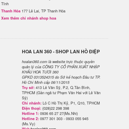
Tĩnh
Thanh Hóa
177 Lê Lai, TP Thanh Hóa
Xem thêm chi nhánh shop hoa
H​OA LAN 360 - SHOP LAN HỒ ĐIỆP
hoalan360.com là website trực thuộc quyền
quản lý của CÔNG TY CỔ PHẦN XUẤT NHẬP
KHẨU HOA TƯƠI 360
GPKD 0313524315 do Sở kế hoạch Đầu tư TP.
Hồ Chí Minh cấp 06/11/2015
Trụ sở:
413 Lê Văn Sỹ, P.2, Q.Tân Bình,
TPHCM (Gần ngã tư Phạm Văn Hai với Lê Văn
Sỹ)
Chi nhánh:
Lô C Hồ Thị Kỷ, P1, Q10, TPHCM
Điện thoại:
(028)22 298 398
Hotline 1:
0936 65 27 27(Ms.Nhi)
Hotline 2:
0977 301 303 - 0933 055 945
(Ms.Vy)
Web:
hoalan360.com