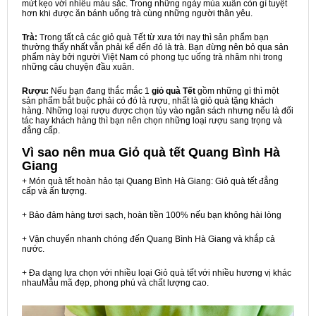
mứt kẹo với nhiều màu sắc. Trong những ngày mùa xuân còn gì tuyệt
hơn khi được ăn bánh uống trà cùng những người thân yêu.
Trà:
Trong tất cả các giỏ quà Tết từ xưa tới nay thì sản phẩm bạn
thường thấy nhất vẫn phải kể đến đó là trà. Bạn đừng nên bỏ qua sản
phẩm này bởi người Việt Nam có phong tục uống trà nhâm nhi trong
những câu chuyện đầu xuân.
Rượu:
Nếu bạn đang thắc mắc 1
giỏ quà Tết
gồm những gì thì một
sản phẩm bắt buộc phải có đó là rượu, nhất là giỏ quà tặng khách
hàng. Những loại rượu được chọn tùy vào ngân sách nhưng nếu là đối
tác hay khách hàng thì bạn nên chọn những loại rượu sang trọng và
đẳng cấp.
Vì sao nên mua
Giỏ quà tết Quang Bình Hà
Giang
+ Món quà tết hoàn hảo tại Quang Bình Hà Giang: Giỏ quà tết đẳng
cấp và ấn tượng.
+ Bảo đảm hàng tươi sạch, hoàn tiền 100% nếu bạn không hài lòng
+ Vận chuyển nhanh chóng đến Quang Bình Hà Giang và khắp cả
nước.
+ Đa dạng lựa chọn với nhiều loại Giỏ quà tết với nhiều hương vị khác
nhauMẫu mã đẹp, phong phú và chất lượng cao.