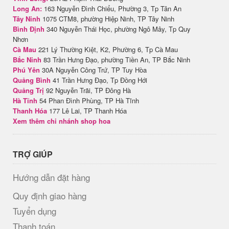
Long An:
163 Nguyễn Đình Chiểu, Phường 3, Tp Tân An
Tây Ninh
1075 CTM8, phường Hiệp Ninh, TP Tây Ninh
Bình Định
340 Nguyễn Thái Học, phường Ngô Mây, Tp Quy
Nhơn
Cà Mau
221 Lý Thường Kiệt, K2, Phường 6, Tp Cà Mau
Bắc Ninh
83 Trần Hưng Đạo, phường Tiền An, TP Bắc Ninh
Phú Yên
30A Nguyễn Công Trứ, TP Tuy Hòa
Quảng Bình
41 Trần Hưng Đạo, Tp Đồng Hới
Quảng Trị
92 Nguyễn Trãi, TP Đông Hà
Hà Tĩnh
54 Phan Đình Phùng, TP Hà Tĩnh
Thanh Hóa
177 Lê Lai, TP Thanh Hóa
Xem thêm chi nhánh shop hoa
TRỢ GIÚP
Hướng dẫn đặt hàng
Quy định giao hàng
Tuyển dụng
Thanh toán