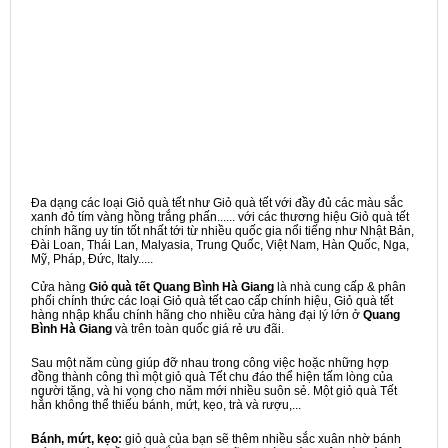
Đa dạng các loại Giỏ quà tết như Giỏ quà tết với đầy đủ các màu sắc
xanh đỏ tím vàng hồng trắng phấn...... với các thương hiệu Giỏ quà tết
chính hãng uy tín tốt nhất tới từ nhiều quốc gia nổi tiếng như Nhật Bản,
Đài Loan, Thái Lan, Malyasia, Trung Quốc, Việt Nam, Hàn Quốc, Nga,
Mỹ, Pháp, Đức, Italy.....
Cửa hàng
Giỏ quà tết Quang Bình Hà Giang
là nhà cung cấp & phân
phối chính thức các loại Giỏ quà tết cao cấp chính hiệu, Giỏ quà tết
hàng nhập khẩu chính hãng cho nhiều cửa hàng đại lý lớn ở
Quang
Bình Hà Giang
và trên toàn quốc giá rẻ ưu đãi.
Sau một năm cùng giúp đỡ nhau trong công việc hoặc những hợp
đồng thành công thì một giỏ quà Tết chu đáo thể hiện tấm lòng của
người tặng, và hi vọng cho năm mới nhiều suôn sẻ. Một giỏ quà Tết
hẳn không thể thiếu bánh, mứt, kẹo, trà và rượu,...
Bánh, mứt, kẹo:
giỏ quà của bạn sẽ thêm nhiều sắc xuân nhờ bánh