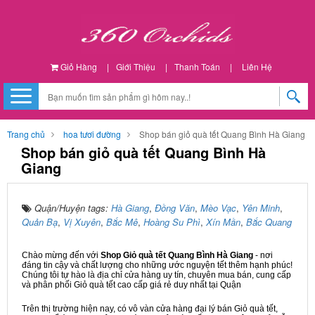
Giỏ Hàng
|
Giới Thiệu
|
Thanh Toán
|
Liên Hệ
Trang chủ
hoa tươi đường
Shop bán giỏ quà tết Quang Bình Hà Giang
Shop bán giỏ quà tết Quang Bình Hà
Giang
Quận/Huyện tags:
Hà Giang
,
Đồng Văn
,
Mèo Vạc
,
Yên Minh
,
Quản Bạ
,
Vị Xuyên
,
Bắc Mê
,
Hoàng Su Phì
,
Xín Mần
,
Bắc Quang
Chào mừng đến với
Shop Giỏ quà tết Quang Bình Hà Giang
- nơi
đáng tin cậy và chất lượng cho những ước nguyện tết thêm hạnh phúc!
Chúng tôi tự hào là địa chỉ cửa hàng uy tín, chuyên mua bán, cung cấp
và phân phối Giỏ quà tết cao cấp giá rẻ duy nhất tại Quận
Trên thị trường hiện nay, có vô vàn cửa hàng đại lý bán Giỏ quà tết,