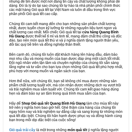
nhưng để tìm được một nơi đáng tin cậy và chất lượng không phải dễ
dàng. Đó là lý do tại sao chúng tôi tự hào là nhà phân phối chính thức
các mặt hàng Giỏ quà tết tại Việt Nam và luôn đi đầu trong lĩnh vực
phân phối Giỏ quà tết cao cấp.
Chúng tôi cam kết mang đến cho bạn những sản phẩm chất lượng
nhất, được tuyển chọn kỹ lưỡng từ những nguyên liệu tươi ngon và
chất lượng cao nhất. Mỗi chiếc Giỏ quà tết tại
cửa hàng Quang Bình
Hà Giang
được thiết kế tỉ mỉ và tinh tế, mang đậm chất thủ công và độc
đáo, tạo nên món quà tết thú vị và ý nghĩa dành tặng người thân yêu,
đối tác quý bề trên và đồng nghiệp thân thiết.
Bên cạnh đó, chúng tôi luôn đặt khách hàng lên hàng đầu, đảm bảo
mọi nhu cầu và mong muốn của bạn được đáp ứng một cách tốt nhất.
Đội ngũ nhân viên tận tâm và chuyên nghiệp của chúng tôi sẵn sàng
lắng nghe và tư vấn cho bạn lựa chọn những Giỏ quà tết phù hợp nhất,
phù hợp với mong muốn và ngân sách của bạn.
Hơn thế nữa, với chúng tôi, bạn sẽ không chỉ mua được những sản
phẩm chất lượng tuyệt vời, mà còn nhận được những dịch vụ vượt trội
và trải nghiệm mua sắm tuyệt vời. Chúng tôi cam kết giao hàng đúng
hẹn và đảm bảo sự an tâm trong quá trình mua sắm của bạn.
Hãy để
Shop Giỏ quà tết Quang Bình Hà Giang
làm cho mùa tết này
trở nên ý nghĩa hơn bao giờ hết. Ghé thăm cửa hàng của chúng tôi
ngay hôm nay và trải nghiệm sự đẳng cấp và sang trọng từ những món
quà tết đặc biệt. Chúng tôi hân hạnh được phục vụ và đồng hành cùng
bạn trong mỗi dịp đặc biệt của cuộc sống!
Giỏ quà trái cây
là một trong những
món quà tết
ý nghĩa tặng người