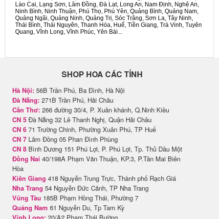
Lào Cai, Lạng Sơn, Lâm Đồng, Đà Lạt, Long An, Nam Định, Nghệ An,
Ninh Bình, Ninh Thuận, Phú Thọ, Phú Yên, Quảng Bình, Quảng Nam,
Quảng Ngãi, Quảng Ninh, Quảng Trị, Sóc Trăng, Sơn La, Tây Ninh,
Thái Bình, Thái Nguyên, Thanh Hóa, Huế, Tiền Giang, Trà Vinh, Tuyên
Quang, Vĩnh Long, Vĩnh Phúc, Yên Bái...
SHOP HOA CÁC TỈNH
Hà Nội:
56B Trần Phú, Ba Đình, Hà Nội
Đà Nẵng:
271B Trần Phú, Hải Châu
Cần Thơ:
266 đường 30/4, P. Xuân khánh, Q.Ninh Kiều
CN 5
Đà Nẵng 32 Lê Thanh Nghị, Quận Hải Châu
CN 6
71 Trường Chinh, Phường Xuân Phú, TP Huế
CN 7
Lâm Đồng 05 Phan Đình Phùng
CN 8
Bình Dương 151 Phú Lợi, P. Phú Lợi, Tp. Thủ Dầu Một
Đồng Nai
40/198A Phạm Văn Thuận, KP.3, P.Tân Mai Biên
Hòa
Kiên Giang
418 Nguyễn Trung Trực, Thành phố Rạch Giá
Nha Trang
54 Nguyễn Đức Cảnh, TP Nha Trang
Vũng Tàu
185B Phạm Hồng Thái, Phường 7
Quảng Nam
61 Nguyễn Du, Tp Tam Kỳ
Vĩnh Long:
20/A2 Phạm Thái Bường