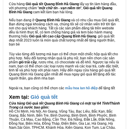
Cửa hàng
Giỏ quà tết Quang Bình Hà Giang
lấy uy tín làm hàng đầu,
với phương châm "
một chữ tín - vạn niềm tin
",
Giỏ quà tết Quang
Bình Hà Giang
cam kết làm bạn hài lòng.
Nếu bạn đang ở
Quang Bình Hà Giang
và có nhu cầu mua Giỏ quà tết,
Bạn đừng ngại khoảng cách xa, chúng tôi sẽ cử nhân viên trở tới tận
nơi cho quý khách hàng. Tất cả các sản phẩm đăng tải trên website
đều là hình thực tế, có tem chống hàng giả và tem bảo hành mang
thương hiệu
Giỏ quà tết cao cấp Quang Bình Hà Giang
. giỏ quà tết
đẹp nhất 2023 luôn là món quà chất lượng nhất để tặng người thân,
bạn bè
Tùy vào từng đối tượng mà bạn có thể chọn một chiếc hộp quà tết cho
phù hợp. Nếu đối tượng nhận quà là phụ nữ, bạn nên chọn các sản
phẩm
giỏ trái cây
, rượu nhẹ, có chocolate và đồ khô. Ngược lại nếu là
nam, bạn có thể chọn các loại rượu mạnh và các loại trà, cafe đặc biệt,
tinh tế và phù hợp với phái nam. Hãy đến ngay cửa hàng giỏ quà tết
Quang Bình Hà Giang gần nhất để mua ngay giỏ quà tết tặng đối tác
người thân, gia đình nha bạn
Ngoài ra, bạn cũng có thể chọn các
mẫu hoa lan hồ điệp
để tặng tết
Xem tại:
G
iỏ quà tết
Cửa hàng Giỏ quà tết Quang Bình Hà Giang có mặt tại 64 Tỉnh/Thành
Trong cả nước bao gồm:
Hồ Chí Minh, Hà Nội, An Giang, Vũng Tàu, Bạc Liêu, Bắc Kạn, Bắc
Giang, Bắc Ninh, Bến Tre, Bình Dương, Bình Định, Bình Phước, Bình
Thuận, Cà Mau, Cao Bằng, Cần Thơ, Đà Nẵng, Đắk Lắk, Đắk Nông,
Đồng Nai, Biên Hòa, Đồng Tháp, Điện Biên, Gia Lai, Hà Giang, Hà
Nam,Sài Gòn, TPHCM, Khánh Hòa, Kiên Giang, Kon Tum, Lai Châu,