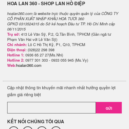
H​OA LAN 360 - SHOP LAN HỒ ĐIỆP
hoalan360.com là website trực thuộc quyền quản lý của CÔNG TY
CỔ PHẦN XUẤT NHẬP KHẨU HOA TƯƠI 360
GPKD 0313524315 do Sở kế hoạch Đầu tư TP. Hồ Chí Minh cấp
06/11/2015
Trụ sở:
413 Lê Văn Sỹ, P.2, Q.Tân Bình, TPHCM (Gần ngã tư
Phạm Văn Hai với Lê Văn Sỹ)
Chi nhánh:
Lô C Hồ Thị Kỷ, P1, Q10, TPHCM
Điện thoại:
(028)22 298 398
Hotline 1:
0936 65 27 27(Ms.Nhi)
Hotline 2:
0977 301 303 - 0933 055 945 (Ms.Vy)
Web:
hoalan360.com
Cập nhật thông tin khuyến mãi nhanh nhất hưởng quyền lợi
giảm giá riêng biệt
GỬI
KẾT NỐI CHÚNG TÔI QUA