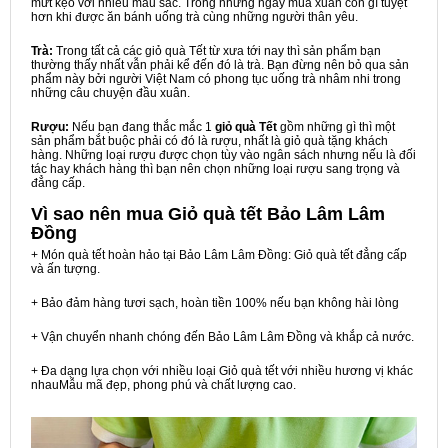
mứt kẹo với nhiều màu sắc. Trong những ngày mùa xuân còn gì tuyệt
hơn khi được ăn bánh uống trà cùng những người thân yêu.
Trà:
Trong tất cả các giỏ quà Tết từ xưa tới nay thì sản phẩm bạn
thường thấy nhất vẫn phải kể đến đó là trà. Bạn đừng nên bỏ qua sản
phẩm này bởi người Việt Nam có phong tục uống trà nhâm nhi trong
những câu chuyện đầu xuân.
Rượu:
Nếu bạn đang thắc mắc 1
giỏ quà Tết
gồm những gì thì một
sản phẩm bắt buộc phải có đó là rượu, nhất là giỏ quà tặng khách
hàng. Những loại rượu được chọn tùy vào ngân sách nhưng nếu là đối
tác hay khách hàng thì bạn nên chọn những loại rượu sang trọng và
đẳng cấp.
Vì sao nên mua
Giỏ quà tết Bảo Lâm Lâm
Đồng
+ Món quà tết hoàn hảo tại Bảo Lâm Lâm Đồng: Giỏ quà tết đẳng cấp
và ấn tượng.
+ Bảo đảm hàng tươi sạch, hoàn tiền 100% nếu bạn không hài lòng
+ Vận chuyển nhanh chóng đến Bảo Lâm Lâm Đồng và khắp cả nước.
+ Đa dạng lựa chọn với nhiều loại Giỏ quà tết với nhiều hương vị khác
nhauMẫu mã đẹp, phong phú và chất lượng cao.