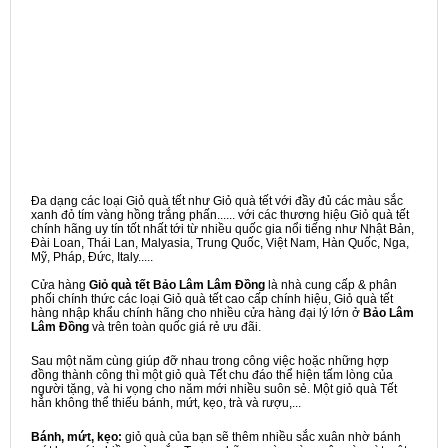
Đa dạng các loại Giỏ quà tết như Giỏ quà tết với đầy đủ các màu sắc
xanh đỏ tím vàng hồng trắng phấn...... với các thương hiệu Giỏ quà tết
chính hãng uy tín tốt nhất tới từ nhiều quốc gia nổi tiếng như Nhật Bản,
Đài Loan, Thái Lan, Malyasia, Trung Quốc, Việt Nam, Hàn Quốc, Nga,
Mỹ, Pháp, Đức, Italy.....
Cửa hàng
Giỏ quà tết Bảo Lâm Lâm Đồng
là nhà cung cấp & phân
phối chính thức các loại Giỏ quà tết cao cấp chính hiệu, Giỏ quà tết
hàng nhập khẩu chính hãng cho nhiều cửa hàng đại lý lớn ở
Bảo Lâm
Lâm Đồng
và trên toàn quốc giá rẻ ưu đãi.
Sau một năm cùng giúp đỡ nhau trong công việc hoặc những hợp
đồng thành công thì một giỏ quà Tết chu đáo thể hiện tấm lòng của
người tặng, và hi vọng cho năm mới nhiều suôn sẻ. Một giỏ quà Tết
hẳn không thể thiếu bánh, mứt, kẹo, trà và rượu,...
Bánh, mứt, kẹo:
giỏ quà của bạn sẽ thêm nhiều sắc xuân nhờ bánh