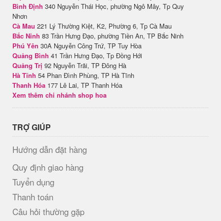
Bình Định
340 Nguyễn Thái Học, phường Ngô Mây, Tp Quy
Nhơn
Cà Mau
221 Lý Thường Kiệt, K2, Phường 6, Tp Cà Mau
Bắc Ninh
83 Trần Hưng Đạo, phường Tiền An, TP Bắc Ninh
Phú Yên
30A Nguyễn Công Trứ, TP Tuy Hòa
Quảng Bình
41 Trần Hưng Đạo, Tp Đồng Hới
Quảng Trị
92 Nguyễn Trãi, TP Đông Hà
Hà Tĩnh
54 Phan Đình Phùng, TP Hà Tĩnh
Thanh Hóa
177 Lê Lai, TP Thanh Hóa
Xem thêm chi nhánh shop hoa
TRỢ GIÚP
Hướng dẫn đặt hàng
Quy định giao hàng
Tuyển dụng
Thanh toán
Câu hỏi thường gặp