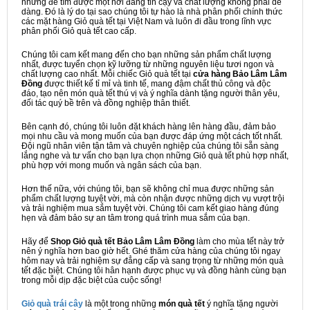
nhưng để tìm được một nơi đáng tin cậy và chất lượng không phải dễ
dàng. Đó là lý do tại sao chúng tôi tự hào là nhà phân phối chính thức
các mặt hàng Giỏ quà tết tại Việt Nam và luôn đi đầu trong lĩnh vực
phân phối Giỏ quà tết cao cấp.
Chúng tôi cam kết mang đến cho bạn những sản phẩm chất lượng
nhất, được tuyển chọn kỹ lưỡng từ những nguyên liệu tươi ngon và
chất lượng cao nhất. Mỗi chiếc Giỏ quà tết tại
cửa hàng Bảo Lâm Lâm
Đồng
được thiết kế tỉ mỉ và tinh tế, mang đậm chất thủ công và độc
đáo, tạo nên món quà tết thú vị và ý nghĩa dành tặng người thân yêu,
đối tác quý bề trên và đồng nghiệp thân thiết.
Bên cạnh đó, chúng tôi luôn đặt khách hàng lên hàng đầu, đảm bảo
mọi nhu cầu và mong muốn của bạn được đáp ứng một cách tốt nhất.
Đội ngũ nhân viên tận tâm và chuyên nghiệp của chúng tôi sẵn sàng
lắng nghe và tư vấn cho bạn lựa chọn những Giỏ quà tết phù hợp nhất,
phù hợp với mong muốn và ngân sách của bạn.
Hơn thế nữa, với chúng tôi, bạn sẽ không chỉ mua được những sản
phẩm chất lượng tuyệt vời, mà còn nhận được những dịch vụ vượt trội
và trải nghiệm mua sắm tuyệt vời. Chúng tôi cam kết giao hàng đúng
hẹn và đảm bảo sự an tâm trong quá trình mua sắm của bạn.
Hãy để
Shop Giỏ quà tết Bảo Lâm Lâm Đồng
làm cho mùa tết này trở
nên ý nghĩa hơn bao giờ hết. Ghé thăm cửa hàng của chúng tôi ngay
hôm nay và trải nghiệm sự đẳng cấp và sang trọng từ những món quà
tết đặc biệt. Chúng tôi hân hạnh được phục vụ và đồng hành cùng bạn
trong mỗi dịp đặc biệt của cuộc sống!
Giỏ quà trái cây
là một trong những
món quà tết
ý nghĩa tặng người