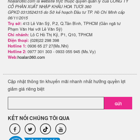
hoalan360.com là website trực thuộc quyền quản lý của CÔNG TY
CỔ PHẦN XUẤT NHẬP KHẨU HOA TƯƠI 360
GPKD 0313524315 do Sở kế hoạch Đầu tư TP. Hồ Chí Minh cấp
06/11/2015
Trụ sở:
413 Lê Văn Sỹ, P.2, Q.Tân Bình, TPHCM (Gần ngã tư
Phạm Văn Hai với Lê Văn Sỹ)
Chi nhánh:
Lô C Hồ Thị Kỷ, P1, Q10, TPHCM
Điện thoại:
(028)22 298 398
Hotline 1:
0936 65 27 27(Ms.Nhi)
Hotline 2:
0977 301 303 - 0933 055 945 (Ms.Vy)
Web:
hoalan360.com
Cập nhật thông tin khuyến mãi nhanh nhất hưởng quyền lợi
giảm giá riêng biệt
GỬI
KẾT NỐI CHÚNG TÔI QUA