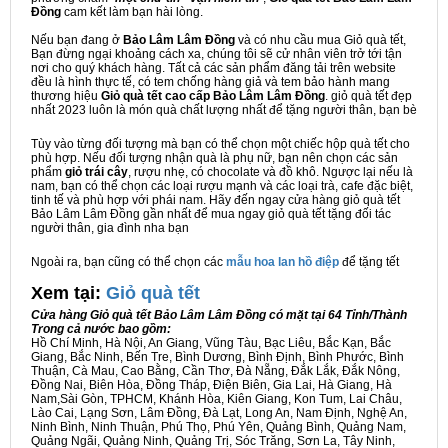
Đồng
cam kết làm bạn hài lòng.
Nếu bạn đang ở
Bảo Lâm Lâm Đồng
và có nhu cầu mua Giỏ quà tết,
Bạn đừng ngại khoảng cách xa, chúng tôi sẽ cử nhân viên trở tới tận
nơi cho quý khách hàng. Tất cả các sản phẩm đăng tải trên website
đều là hình thực tế, có tem chống hàng giả và tem bảo hành mang
thương hiệu
Giỏ quà tết cao cấp Bảo Lâm Lâm Đồng
. giỏ quà tết đẹp
nhất 2023 luôn là món quà chất lượng nhất để tặng người thân, bạn bè
Tùy vào từng đối tượng mà bạn có thể chọn một chiếc hộp quà tết cho
phù hợp. Nếu đối tượng nhận quà là phụ nữ, bạn nên chọn các sản
phẩm
giỏ trái cây
, rượu nhẹ, có chocolate và đồ khô. Ngược lại nếu là
nam, bạn có thể chọn các loại rượu mạnh và các loại trà, cafe đặc biệt,
tinh tế và phù hợp với phái nam. Hãy đến ngay cửa hàng giỏ quà tết
Bảo Lâm Lâm Đồng gần nhất để mua ngay giỏ quà tết tặng đối tác
người thân, gia đình nha bạn
Ngoài ra, bạn cũng có thể chọn các
mẫu hoa lan hồ điệp
để tặng tết
Xem tại:
G
iỏ quà tết
Cửa hàng Giỏ quà tết Bảo Lâm Lâm Đồng có mặt tại 64 Tỉnh/Thành
Trong cả nước bao gồm:
Hồ Chí Minh, Hà Nội, An Giang, Vũng Tàu, Bạc Liêu, Bắc Kạn, Bắc
Giang, Bắc Ninh, Bến Tre, Bình Dương, Bình Định, Bình Phước, Bình
Thuận, Cà Mau, Cao Bằng, Cần Thơ, Đà Nẵng, Đắk Lắk, Đắk Nông,
Đồng Nai, Biên Hòa, Đồng Tháp, Điện Biên, Gia Lai, Hà Giang, Hà
Nam,Sài Gòn, TPHCM, Khánh Hòa, Kiên Giang, Kon Tum, Lai Châu,
Lào Cai, Lạng Sơn, Lâm Đồng, Đà Lạt, Long An, Nam Định, Nghệ An,
Ninh Bình, Ninh Thuận, Phú Thọ, Phú Yên, Quảng Bình, Quảng Nam,
Quảng Ngãi, Quảng Ninh, Quảng Trị, Sóc Trăng, Sơn La, Tây Ninh,