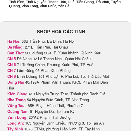
Thái Bình, Thái Nguyên, Thanh Hóa, Huế, Tiền Giang, Trà Vinh, Tuyên
Quang, Vĩnh Long, Vĩnh Phúc, Yên Bái...
SHOP HOA CÁC TỈNH
Hà Nội:
56B Trần Phú, Ba Đình, Hà Nội
Đà Nẵng:
271B Trần Phú, Hải Châu
Cần Thơ:
266 đường 30/4, P. Xuân khánh, Q.Ninh Kiều
CN 5
Đà Nẵng 32 Lê Thanh Nghị, Quận Hải Châu
CN 6
71 Trường Chinh, Phường Xuân Phú, TP Huế
CN 7
Lâm Đồng 05 Phan Đình Phùng
CN 8
Bình Dương 151 Phú Lợi, P. Phú Lợi, Tp. Thủ Dầu Một
Đồng Nai
40/198A Phạm Văn Thuận, KP.3, P.Tân Mai Biên
Hòa
Kiên Giang
418 Nguyễn Trung Trực, Thành phố Rạch Giá
Nha Trang
54 Nguyễn Đức Cảnh, TP Nha Trang
Vũng Tàu
185B Phạm Hồng Thái, Phường 7
Quảng Nam
61 Nguyễn Du, Tp Tam Kỳ
Vĩnh Long:
20/A2 Phạm Thái Bường
Long An:
163 Nguyễn Đình Chiểu, Phường 3, Tp Tân An
Tây Ninh
1075 CTM8, phường Hiệp Ninh, TP Tây Ninh