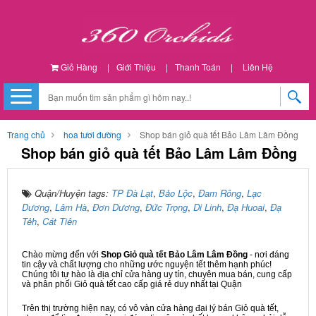
Giỏ Hàng
|
Giới Thiệu
|
Thanh Toán
|
Liên Hệ
Trang chủ
hoa tươi đường
Shop bán giỏ quà tết Bảo Lâm Lâm Đồng
Shop bán giỏ quà tết Bảo Lâm Lâm Đồng
Quận/Huyện tags:
TP Đà Lạt
,
Bảo Lộc
,
Đam Rông
,
Lạc
Dương
,
Lâm Hà
,
Đơn Dương
,
Đức Trọng
,
Di Linh
,
Đạ Huoai
,
Đạ
Tẻh
,
Cát Tiên
Chào mừng đến với
Shop Giỏ quà tết Bảo Lâm Lâm Đồng
- nơi đáng
tin cậy và chất lượng cho những ước nguyện tết thêm hạnh phúc!
Chúng tôi tự hào là địa chỉ cửa hàng uy tín, chuyên mua bán, cung cấp
và phân phối Giỏ quà tết cao cấp giá rẻ duy nhất tại Quận
Trên thị trường hiện nay, có vô vàn cửa hàng đại lý bán Giỏ quà tết,