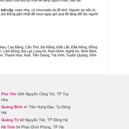
 món quà chất lượng nhất để tặng người thân, bạn bè
 trái cây
, rượu nhẹ, có chocolate và đồ khô. Ngược lại nếu là
h Lâm Đồng gần nhất để mua ngay giỏ quà tết tặng đối tác người
Cà Mau, Cao Bằng, Cần Thơ, Đà Nẵng, Đắk Lắk, Đắk Nông, Đồng
n, Lâm Đồng, Đà Lạt, Long An, Nam Định, Nghệ An, Ninh Bình,
n, Thanh Hóa, Huế, Tiền Giang, Trà Vinh, Tuyên Quang, Vĩnh
Phú Yên
30A Nguyễn Công Trứ, TP Tuy
Hòa
Quảng Bình
41 Trần Hưng Đạo, Tp Đồng
Hới
Quảng Trị
92 Nguyễn Trãi, TP Đông Hà
Hà Tĩnh
54 Phan Đình Phùng, TP Hà