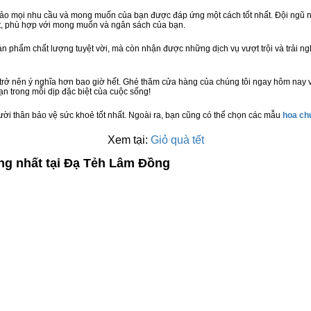
bảo mọi nhu cầu và mong muốn của bạn được đáp ứng một cách tốt nhất. Đội ngũ n
t, phù hợp với mong muốn và ngân sách của bạn.
n phẩm chất lượng tuyệt vời, mà còn nhận được những dịch vụ vượt trội và trải n
trở nên ý nghĩa hơn bao giờ hết. Ghé thăm cửa hàng của chúng tôi ngay hôm nay v
n trong mỗi dịp đặc biệt của cuộc sống!
ười thân bảo vệ sức khoẻ tốt nhất. Ngoài ra, bạn cũng có thể chọn các mẫu
hoa c
Xem tại:
Giỏ quà tết
ợng nhất tại Đạ Tẻh Lâm Đồng