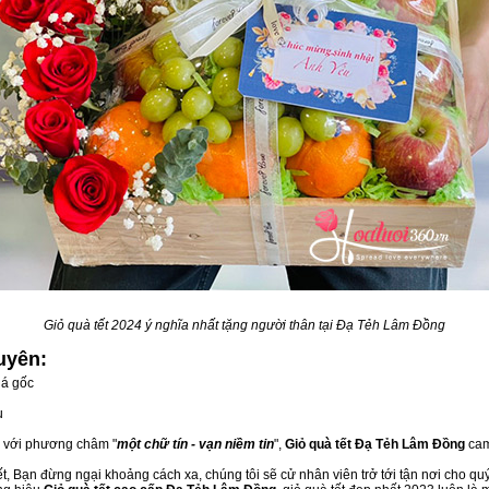
Giỏ quà tết 2024 ý nghĩa nhất tặng người thân tại Đạ Tẻh Lâm Đồng
uyên:
iá gốc
u
, với phương châm "
một chữ tín - vạn niềm tin
",
Giỏ quà tết Đạ Tẻh Lâm Đồng
cam
, Bạn đừng ngại khoảng cách xa, chúng tôi sẽ cử nhân viên trở tới tận nơi cho qu