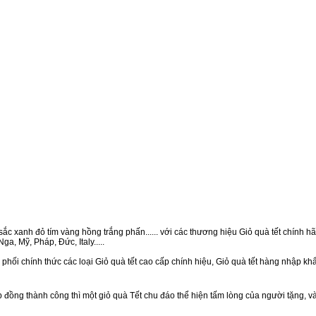
ắc xanh đỏ tím vàng hồng trắng phấn...... với các thương hiệu Giỏ quà tết chính hãn
a, Mỹ, Pháp, Đức, Italy.....
phối chính thức các loại Giỏ quà tết cao cấp chính hiệu, Giỏ quà tết hàng nhập k
ồng thành công thì một giỏ quà Tết chu đáo thể hiện tấm lòng của người tặng, v