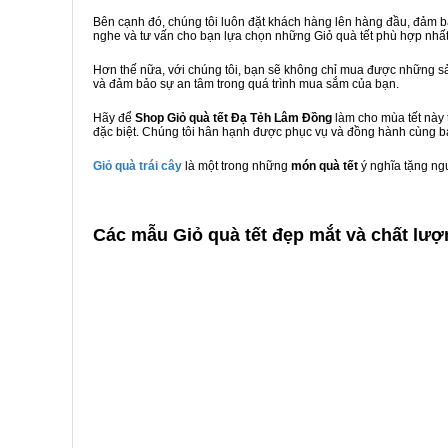
Bên cạnh đó, chúng tôi luôn đặt khách hàng lên hàng đầu, đảm 
nghe và tư vấn cho bạn lựa chọn những Giỏ quà tết phù hợp nhấ
Hơn thế nữa, với chúng tôi, bạn sẽ không chỉ mua được những sả
và đảm bảo sự an tâm trong quá trình mua sắm của bạn.
Hãy để
Shop Giỏ quà tết Đạ Tẻh Lâm Đồng
làm cho mùa tết này 
đặc biệt. Chúng tôi hân hạnh được phục vụ và đồng hành cùng bạ
Giỏ quà trái cây
là một trong những
món quà tết
ý nghĩa tặng ng
C
ác mẫu Giỏ quà tết đẹp mắt và chất lư