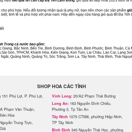
ng hiệu
Giỏ quà tết cao cấp Đạ Tẻh Lâm Đồng
. giỏ quà tết đẹp nhất 2023 luôn là
ết cho phù hợp. Nếu đối tượng nhận quà là phụ nữ, bạn nên chọn các sản phẩm
giỏ
ặc biệt, tinh tế và phù hợp với phái nam. Hãy đến ngay cửa hàng giỏ quà tết Đạ Tẻ
tết
ành Trong cả nước bao gồm:
Bắc Giang, Bắc Ninh, Bến Tre, Bình Dương, Bình Định, Bình Phước, Bình Thuận, 
am,Sài Gòn, TPHCM, Khánh Hòa, Kiên Giang, Kon Tum, Lai Châu, Lào Cai, Lạng Sơ
ãi, Quảng Ninh, Quảng Trị, Sóc Trăng, Sơn La, Tây Ninh, Thái Bình, Thái Nguyê
SHOP HOA CÁC TỈNH
151 Phú Lợi, P. Phú Lợi,
Vĩnh Long:
20/A2 Phạm Thái Bường
Long An:
163 Nguyễn Đình Chiểu,
A Phạm Văn Thuận,
Phường 3, Tp Tân An
Biên Hòa
Tây Ninh
1075 CTM8, phường Hiệp Ninh,
Nguyễn Trung Trực,
TP Tây Ninh
Giá
Bình Định
340 Nguyễn Thái Học, phường