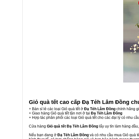
Giỏ quà tết cao cấp Đạ Tẻh Lâm Đồng
ch
+ Bán sỉ lẻ các loại Giỏ quà tết ở
Đạ Tẻh Lâm Đồng
chính hãng g
+ Giao hàng Giỏ quà tết tận nơi ở tại
Đạ Tẻh Lâm Đồng
+ Hợp tác phân phối các loại Giỏ quà tết cho các đại lý có nhu cầ
Cửa hàng
Giỏ quà tết Đạ Tẻh Lâm Đồng
lấy uy tín làm hàng đầu
Nếu bạn đang ở
Đạ Tẻh Lâm Đồng
và có nhu cầu mua Giỏ quà tết