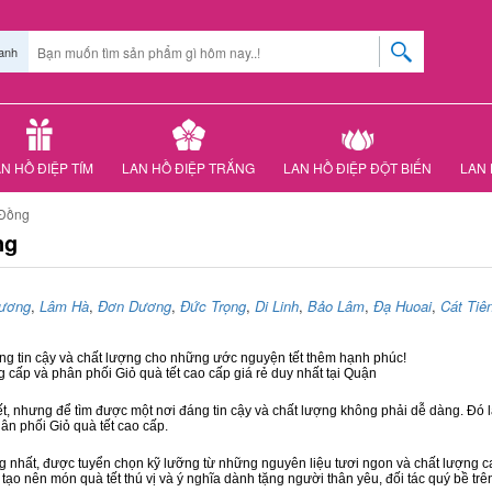
anh
N HỒ ĐIỆP TÍM
LAN HỒ ĐIỆP TRẮNG
LAN HỒ ĐIỆP ĐỘT BIẾN
LAN 
 Đồng
ng
ương
,
Lâm Hà
,
Đơn Dương
,
Đức Trọng
,
Di Linh
,
Bảo Lâm
,
Đạ Huoai
,
Cát Tiê
áng tin cậy và chất lượng cho những ước nguyện tết thêm hạnh phúc!
g cấp và phân phối Giỏ quà tết cao cấp giá rẻ duy nhất tại Quận
ết, nhưng để tìm được một nơi đáng tin cậy và chất lượng không phải dễ dàng. Đó là
hân phối Giỏ quà tết cao cấp.
hất, được tuyển chọn kỹ lưỡng từ những nguyên liệu tươi ngon và chất lượng cao
 tạo nên món quà tết thú vị và ý nghĩa dành tặng người thân yêu, đối tác quý bề trê