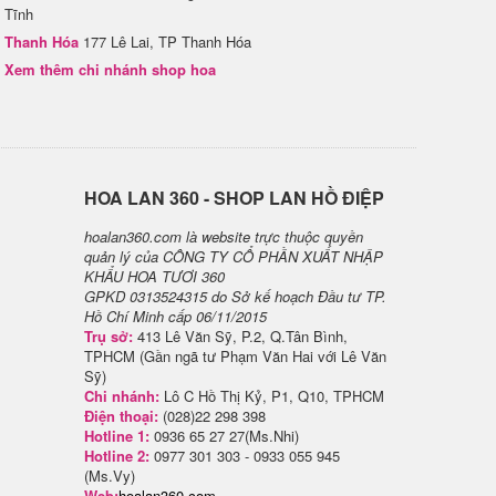
Tĩnh
Thanh Hóa
177 Lê Lai, TP Thanh Hóa
Xem thêm chi nhánh shop hoa
H​OA LAN 360 - SHOP LAN HỒ ĐIỆP
hoalan360.com là website trực thuộc quyền
quản lý của CÔNG TY CỔ PHẦN XUẤT NHẬP
KHẨU HOA TƯƠI 360
GPKD 0313524315 do Sở kế hoạch Đầu tư TP.
Hồ Chí Minh cấp 06/11/2015
Trụ sở:
413 Lê Văn Sỹ, P.2, Q.Tân Bình,
TPHCM (Gần ngã tư Phạm Văn Hai với Lê Văn
Sỹ)
Chi nhánh:
Lô C Hồ Thị Kỷ, P1, Q10, TPHCM
Điện thoại:
(028)22 298 398
Hotline 1:
0936 65 27 27(Ms.Nhi)
Hotline 2:
0977 301 303 - 0933 055 945
(Ms.Vy)
Web:
hoalan360.com