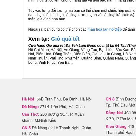
hình thực tế, có tem chống hàng giả và tem bảo hành mang thươ
Tùy vào từng đối tượng mà bạn có thể chọn một chiếc hộp quà t
nam, bạn có thể chọn các loại rượu mạnh và các loại trà, cafe đ
thân, gia đình nha bạn
Ngoài ra, bạn cũng có thể chọn các
mẫu hoa lan hồ điệp
để tặng 
Xem tại:
G
iỏ quà tết
Cửa hàng Giỏ quà tết Đạ Tẻh Lâm Đồng có mặt tại 64 Tỉnh/Th
Hồ Chí Minh, Hà Nội, An Giang, Vũng Tàu, Bạc Liêu, Bắc Kạn, 
Nai, Biên Hòa, Đồng Tháp, Điện Biên, Gia Lai, Hà Giang, Hà N
Ninh Thuận, Phú Thọ, Phú Yên, Quảng Bình, Quảng Nam, Quảng Ng
Long, Vĩnh Phúc, Yên Bái...
Hà Nội:
56B Trần Phú, Ba Đình, Hà Nội
CN 8
Bình Dương 
Tp. Thủ Dầu Một
Đà Nẵng:
271B Trần Phú, Hải Châu
Đồng Nai
40/198
Cần Thơ:
266 đường 30/4, P. Xuân
KP.3, P.Tân Mai 
khánh, Q.Ninh Kiều
Kiên Giang
418 
CN 5
Đà Nẵng 32 Lê Thanh Nghị, Quận
Thành phố Rạch 
Hải Châu