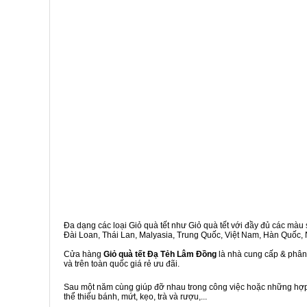
Đa dạng các loại Giỏ quà tết như Giỏ quà tết với đầy đủ các màu s
Đài Loan, Thái Lan, Malyasia, Trung Quốc, Việt Nam, Hàn Quốc, Ng
Cửa hàng
Giỏ quà tết Đạ Tẻh Lâm Đồng
là nhà cung cấp & phân 
và trên toàn quốc giá rẻ ưu đãi.
Sau một năm cùng giúp đỡ nhau trong công việc hoặc những hợp đ
thể thiếu bánh, mứt, kẹo, trà và rượu,...