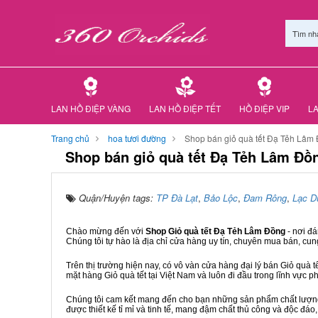
Tìm nh
LAN HỒ ĐIỆP VÀNG
LAN HỒ ĐIỆP TẾT
HỒ ĐIỆP VIP
LA
Trang chủ
hoa tươi đường
Shop bán giỏ quà tết Đạ Tẻh Lâm
Shop bán giỏ quà tết Đạ Tẻh Lâm Đồ
Quận/Huyện tags:
TP Đà Lạt
,
Bảo Lộc
,
Đam Rông
,
Lạc D
Chào mừng đến với
Shop Giỏ quà tết Đạ Tẻh Lâm Đồng
- nơi đ
Chúng tôi tự hào là địa chỉ cửa hàng uy tín, chuyên mua bán, cun
Trên thị trường hiện nay, có vô vàn cửa hàng đại lý bán Giỏ quà t
mặt hàng Giỏ quà tết tại Việt Nam và luôn đi đầu trong lĩnh vực p
Chúng tôi cam kết mang đến cho bạn những sản phẩm chất lượng n
được thiết kế tỉ mỉ và tinh tế, mang đậm chất thủ công và độc đáo,