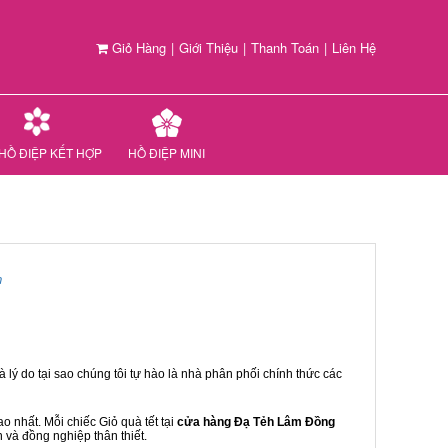
Giỏ Hàng
|
Giới Thiệu
|
Thanh Toán
|
Liên Hệ
HỒ ĐIỆP KẾT HỢP
HỒ ĐIỆP MINI
n
 lý do tại sao chúng tôi tự hào là nhà phân phối chính thức các
 nhất. Mỗi chiếc Giỏ quà tết tại
cửa hàng Đạ Tẻh Lâm Đồng
n và đồng nghiệp thân thiết.