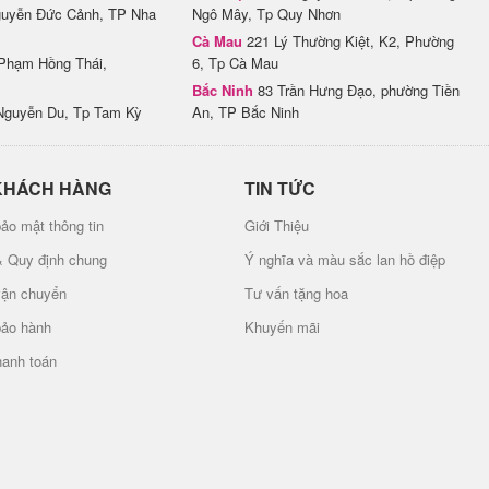
uyễn Đức Cảnh, TP Nha
Ngô Mây, Tp Quy Nhơn
Cà Mau
221 Lý Thường Kiệt, K2, Phường
Phạm Hồng Thái,
6, Tp Cà Mau
Bắc Ninh
83 Trần Hưng Đạo, phường Tiền
Nguyễn Du, Tp Tam Kỳ
An, TP Bắc Ninh
KHÁCH HÀNG
TIN TỨC
ảo mật thông tin
Giới Thiệu
& Quy định chung
Ý nghĩa và màu sắc lan hồ điệp
vận chuyển
Tư vấn tặng hoa
bảo hành
Khuyến mãi
hanh toán