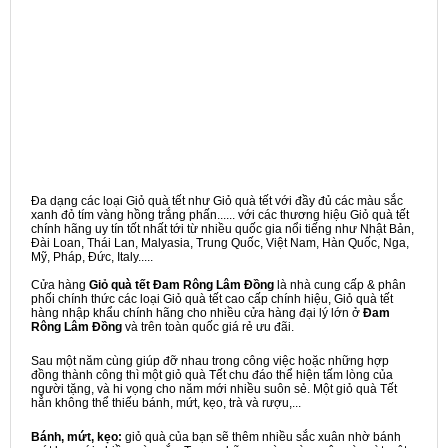
Đa dạng các loại Giỏ quà tết như Giỏ quà tết với đầy đủ các màu sắc
xanh đỏ tím vàng hồng trắng phấn...... với các thương hiệu Giỏ quà tết
chính hãng uy tín tốt nhất tới từ nhiều quốc gia nổi tiếng như Nhật Bản,
Đài Loan, Thái Lan, Malyasia, Trung Quốc, Việt Nam, Hàn Quốc, Nga,
Mỹ, Pháp, Đức, Italy.....
Cửa hàng
Giỏ quà tết Đam Rông Lâm Đồng
là nhà cung cấp & phân
phối chính thức các loại Giỏ quà tết cao cấp chính hiệu, Giỏ quà tết
hàng nhập khẩu chính hãng cho nhiều cửa hàng đại lý lớn ở
Đam
Rông Lâm Đồng
và trên toàn quốc giá rẻ ưu đãi.
Sau một năm cùng giúp đỡ nhau trong công việc hoặc những hợp
đồng thành công thì một giỏ quà Tết chu đáo thể hiện tấm lòng của
người tặng, và hi vọng cho năm mới nhiều suôn sẻ. Một giỏ quà Tết
hẳn không thể thiếu bánh, mứt, kẹo, trà và rượu,...
Bánh, mứt, kẹo:
giỏ quà của bạn sẽ thêm nhiều sắc xuân nhờ bánh