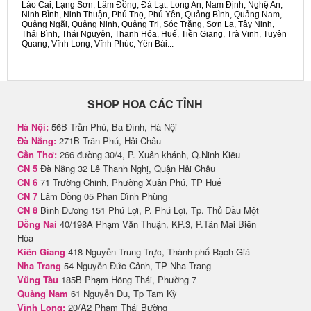
Lào Cai, Lạng Sơn, Lâm Đồng, Đà Lạt, Long An, Nam Định, Nghệ An,
Ninh Bình, Ninh Thuận, Phú Thọ, Phú Yên, Quảng Bình, Quảng Nam,
Quảng Ngãi, Quảng Ninh, Quảng Trị, Sóc Trăng, Sơn La, Tây Ninh,
Thái Bình, Thái Nguyên, Thanh Hóa, Huế, Tiền Giang, Trà Vinh, Tuyên
Quang, Vĩnh Long, Vĩnh Phúc, Yên Bái...
SHOP HOA CÁC TỈNH
Hà Nội:
56B Trần Phú, Ba Đình, Hà Nội
Đà Nẵng:
271B Trần Phú, Hải Châu
Cần Thơ:
266 đường 30/4, P. Xuân khánh, Q.Ninh Kiều
CN 5
Đà Nẵng 32 Lê Thanh Nghị, Quận Hải Châu
CN 6
71 Trường Chinh, Phường Xuân Phú, TP Huế
CN 7
Lâm Đồng 05 Phan Đình Phùng
CN 8
Bình Dương 151 Phú Lợi, P. Phú Lợi, Tp. Thủ Dầu Một
Đồng Nai
40/198A Phạm Văn Thuận, KP.3, P.Tân Mai Biên
Hòa
Kiên Giang
418 Nguyễn Trung Trực, Thành phố Rạch Giá
Nha Trang
54 Nguyễn Đức Cảnh, TP Nha Trang
Vũng Tàu
185B Phạm Hồng Thái, Phường 7
Quảng Nam
61 Nguyễn Du, Tp Tam Kỳ
Vĩnh Long:
20/A2 Phạm Thái Bường