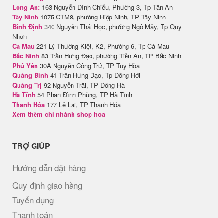
Long An:
163 Nguyễn Đình Chiểu, Phường 3, Tp Tân An
Tây Ninh
1075 CTM8, phường Hiệp Ninh, TP Tây Ninh
Bình Định
340 Nguyễn Thái Học, phường Ngô Mây, Tp Quy
Nhơn
Cà Mau
221 Lý Thường Kiệt, K2, Phường 6, Tp Cà Mau
Bắc Ninh
83 Trần Hưng Đạo, phường Tiền An, TP Bắc Ninh
Phú Yên
30A Nguyễn Công Trứ, TP Tuy Hòa
Quảng Bình
41 Trần Hưng Đạo, Tp Đồng Hới
Quảng Trị
92 Nguyễn Trãi, TP Đông Hà
Hà Tĩnh
54 Phan Đình Phùng, TP Hà Tĩnh
Thanh Hóa
177 Lê Lai, TP Thanh Hóa
Xem thêm chi nhánh shop hoa
TRỢ GIÚP
Hướng dẫn đặt hàng
Quy định giao hàng
Tuyển dụng
Thanh toán