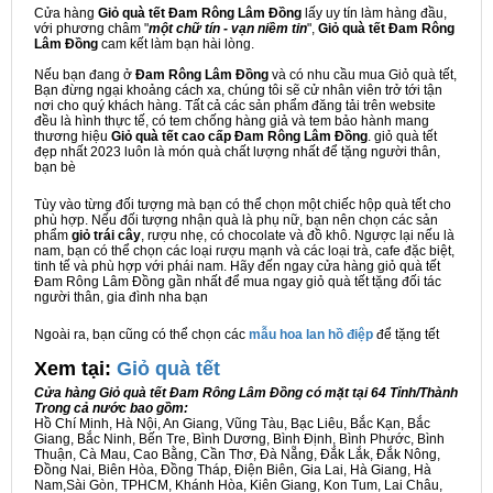
Cửa hàng
Giỏ quà tết Đam Rông Lâm Đồng
lấy uy tín làm hàng đầu,
với phương châm "
một chữ tín - vạn niềm tin
",
Giỏ quà tết Đam Rông
Lâm Đồng
cam kết làm bạn hài lòng.
Nếu bạn đang ở
Đam Rông Lâm Đồng
và có nhu cầu mua Giỏ quà tết,
Bạn đừng ngại khoảng cách xa, chúng tôi sẽ cử nhân viên trở tới tận
nơi cho quý khách hàng. Tất cả các sản phẩm đăng tải trên website
đều là hình thực tế, có tem chống hàng giả và tem bảo hành mang
thương hiệu
Giỏ quà tết cao cấp Đam Rông Lâm Đồng
. giỏ quà tết
đẹp nhất 2023 luôn là món quà chất lượng nhất để tặng người thân,
bạn bè
Tùy vào từng đối tượng mà bạn có thể chọn một chiếc hộp quà tết cho
phù hợp. Nếu đối tượng nhận quà là phụ nữ, bạn nên chọn các sản
phẩm
giỏ trái cây
, rượu nhẹ, có chocolate và đồ khô. Ngược lại nếu là
nam, bạn có thể chọn các loại rượu mạnh và các loại trà, cafe đặc biệt,
tinh tế và phù hợp với phái nam. Hãy đến ngay cửa hàng giỏ quà tết
Đam Rông Lâm Đồng gần nhất để mua ngay giỏ quà tết tặng đối tác
người thân, gia đình nha bạn
Ngoài ra, bạn cũng có thể chọn các
mẫu hoa lan hồ điệp
để tặng tết
Xem tại:
G
iỏ quà tết
Cửa hàng Giỏ quà tết Đam Rông Lâm Đồng có mặt tại 64 Tỉnh/Thành
Trong cả nước bao gồm:
Hồ Chí Minh, Hà Nội, An Giang, Vũng Tàu, Bạc Liêu, Bắc Kạn, Bắc
Giang, Bắc Ninh, Bến Tre, Bình Dương, Bình Định, Bình Phước, Bình
Thuận, Cà Mau, Cao Bằng, Cần Thơ, Đà Nẵng, Đắk Lắk, Đắk Nông,
Đồng Nai, Biên Hòa, Đồng Tháp, Điện Biên, Gia Lai, Hà Giang, Hà
Nam,Sài Gòn, TPHCM, Khánh Hòa, Kiên Giang, Kon Tum, Lai Châu,