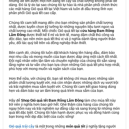
nhưng để tìm được một nơi đáng tin cậy và chất lượng không phải dễ
dàng. Đó là lý do tại sao chúng tôi tự hào là nhà phân phối chính thức
các mặt hàng Giỏ quà tết tại Việt Nam và luôn đi đầu trong lĩnh vực
phân phối Giỏ quà tết cao cấp.
Chúng tôi cam kết mang đến cho bạn những sản phẩm chất lượng
nhất, được tuyển chọn kỹ lưỡng từ những nguyên liệu tươi ngon và
chất lượng cao nhất. Mỗi chiếc Giỏ quà tết tại
cửa hàng Đam Rông
Lâm Đồng
được thiết kế tỉ mỉ và tinh tế, mang đậm chất thủ công và
độc đáo, tạo nên món quà tết thú vị và ý nghĩa dành tặng người thân
yêu, đối tác quý bề trên và đồng nghiệp thân thiết.
Bên cạnh đó, chúng tôi luôn đặt khách hàng lên hàng đầu, đảm bảo
mọi nhu cầu và mong muốn của bạn được đáp ứng một cách tốt nhất.
Đội ngũ nhân viên tận tâm và chuyên nghiệp của chúng tôi sẵn sàng
lắng nghe và tư vấn cho bạn lựa chọn những Giỏ quà tết phù hợp nhất,
phù hợp với mong muốn và ngân sách của bạn.
Hơn thế nữa, với chúng tôi, bạn sẽ không chỉ mua được những sản
phẩm chất lượng tuyệt vời, mà còn nhận được những dịch vụ vượt trội
và trải nghiệm mua sắm tuyệt vời. Chúng tôi cam kết giao hàng đúng
hẹn và đảm bảo sự an tâm trong quá trình mua sắm của bạn.
Hãy để
Shop Giỏ quà tết Đam Rông Lâm Đồng
làm cho mùa tết này
trở nên ý nghĩa hơn bao giờ hết. Ghé thăm cửa hàng của chúng tôi
ngay hôm nay và trải nghiệm sự đẳng cấp và sang trọng từ những món
quà tết đặc biệt. Chúng tôi hân hạnh được phục vụ và đồng hành cùng
bạn trong mỗi dịp đặc biệt của cuộc sống!
Giỏ quà trái cây
là một trong những
món quà tết
ý nghĩa tặng người