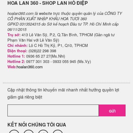
H​OA LAN 360 - SHOP LAN HỒ ĐIỆP
hoalan360.com là website trực thuộc quyền quản lý của CÔNG TY
CỔ PHẦN XUẤT NHẬP KHẨU HOA TƯƠI 360
GPKD 0313524315 do Sở kế hoạch Đầu tư TP. Hồ Chí Minh cấp
06/11/2015
Trụ sở:
413 Lê Văn Sỹ, P.2, Q.Tân Bình, TPHCM (Gần ngã tư
Phạm Văn Hai với Lê Văn Sỹ)
Chi nhánh:
Lô C Hồ Thị Kỷ, P1, Q10, TPHCM
Điện thoại:
(028)22 298 398
Hotline 1:
0936 65 27 27(Ms.Nhi)
Hotline 2:
0977 301 303 - 0933 055 945 (Ms.Vy)
Web:
hoalan360.com
Cập nhật thông tin khuyến mãi nhanh nhất hưởng quyền lợi
giảm giá riêng biệt
GỬI
KẾT NỐI CHÚNG TÔI QUA