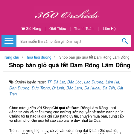
Giỏ Hàng
|
Giới Thiệu
|
Thanh Toán
|
Liên Hệ
Trang chủ
hoa tươi đường
Shop bán giỏ quà tết Đam Rông Lâm Đồng
Shop bán giỏ quà tết Đam Rông Lâm Đồng
Quận/Huyện tags:
TP Đà Lạt
,
Bảo Lộc
,
Lạc Dương
,
Lâm Hà
,
Đơn Dương
,
Đức Trọng
,
Di Linh
,
Bảo Lâm
,
Đạ Huoai
,
Đạ Tẻh
,
Cát
Tiên
Chào mừng đến với
Shop Giỏ quà tết Đam Rông Lâm Đồng
- nơi
đáng tin cậy và chất lượng cho những ước nguyện tết thêm hạnh phúc!
Chúng tôi tự hào là địa chỉ cửa hàng uy tín, chuyên mua bán, cung cấp
và phân phối Giỏ quà tết cao cấp giá rẻ duy nhất tại Quận
Trên thị trường hiện nay, có vô vàn cửa hàng đại lý bán Giỏ quà tết,