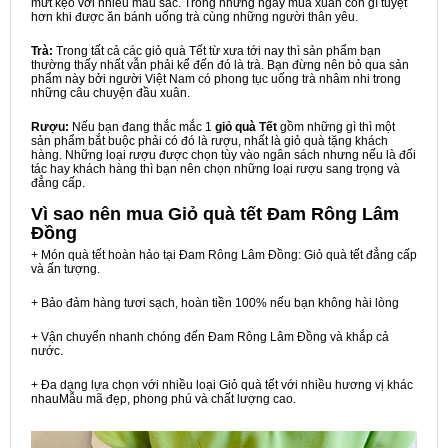
mứt kẹo với nhiều màu sắc. Trong những ngày mùa xuân còn gì tuyệt
hơn khi được ăn bánh uống trà cùng những người thân yêu.
Trà:
Trong tất cả các giỏ quà Tết từ xưa tới nay thì sản phẩm bạn
thường thấy nhất vẫn phải kể đến đó là trà. Bạn đừng nên bỏ qua sản
phẩm này bởi người Việt Nam có phong tục uống trà nhâm nhi trong
những câu chuyện đầu xuân.
Rượu:
Nếu bạn đang thắc mắc 1
giỏ quà Tết
gồm những gì thì một
sản phẩm bắt buộc phải có đó là rượu, nhất là giỏ quà tặng khách
hàng. Những loại rượu được chọn tùy vào ngân sách nhưng nếu là đối
tác hay khách hàng thì bạn nên chọn những loại rượu sang trọng và
đẳng cấp.
Vì sao nên mua
Giỏ quà tết Đam Rông Lâm
Đồng
+ Món quà tết hoàn hảo tại Đam Rông Lâm Đồng: Giỏ quà tết đẳng cấp
và ấn tượng.
+ Bảo đảm hàng tươi sạch, hoàn tiền 100% nếu bạn không hài lòng
+ Vận chuyển nhanh chóng đến Đam Rông Lâm Đồng và khắp cả
nước.
+ Đa dạng lựa chọn với nhiều loại Giỏ quà tết với nhiều hương vị khác
nhauMẫu mã đẹp, phong phú và chất lượng cao.