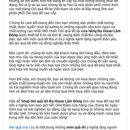
nhưng để tìm được một nơi đáng tin cậy và chất lượng không phải dễ
dàng. Đó là lý do tại sao chúng tôi tự hào là nhà phân phối chính thức
các mặt hàng Giỏ quà tết tại Việt Nam và luôn đi đầu trong lĩnh vực
phân phối Giỏ quà tết cao cấp.
Chúng tôi cam kết mang đến cho bạn những sản phẩm chất lượng
nhất, được tuyển chọn kỹ lưỡng từ những nguyên liệu tươi ngon và
chất lượng cao nhất. Mỗi chiếc Giỏ quà tết tại
cửa hàng Đạ Huoai Lâm
Đồng
được thiết kế tỉ mỉ và tinh tế, mang đậm chất thủ công và độc
đáo, tạo nên món quà tết thú vị và ý nghĩa dành tặng người thân yêu,
đối tác quý bề trên và đồng nghiệp thân thiết.
Bên cạnh đó, chúng tôi luôn đặt khách hàng lên hàng đầu, đảm bảo
mọi nhu cầu và mong muốn của bạn được đáp ứng một cách tốt nhất.
Đội ngũ nhân viên tận tâm và chuyên nghiệp của chúng tôi sẵn sàng
lắng nghe và tư vấn cho bạn lựa chọn những Giỏ quà tết phù hợp nhất,
phù hợp với mong muốn và ngân sách của bạn.
Hơn thế nữa, với chúng tôi, bạn sẽ không chỉ mua được những sản
phẩm chất lượng tuyệt vời, mà còn nhận được những dịch vụ vượt trội
và trải nghiệm mua sắm tuyệt vời. Chúng tôi cam kết giao hàng đúng
hẹn và đảm bảo sự an tâm trong quá trình mua sắm của bạn.
Hãy để
Shop Giỏ quà tết Đạ Huoai Lâm Đồng
làm cho mùa tết này trở
nên ý nghĩa hơn bao giờ hết. Ghé thăm cửa hàng của chúng tôi ngay
hôm nay và trải nghiệm sự đẳng cấp và sang trọng từ những món quà
tết đặc biệt. Chúng tôi hân hạnh được phục vụ và đồng hành cùng bạn
trong mỗi dịp đặc biệt của cuộc sống!
Giỏ quà trái cây
là một trong những
món quà tết
ý nghĩa tặng người