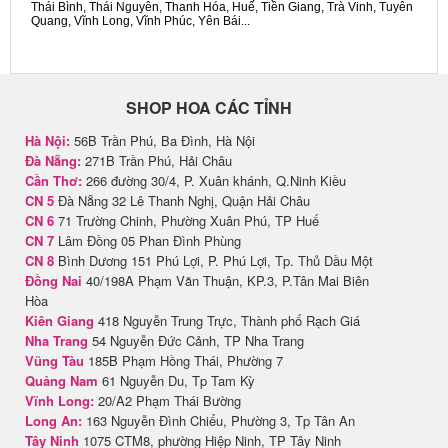
Thái Bình, Thái Nguyên, Thanh Hóa, Huế, Tiền Giang, Trà Vinh, Tuyên
Quang, Vĩnh Long, Vĩnh Phúc, Yên Bái...
SHOP HOA CÁC TỈNH
Hà Nội:
56B Trần Phú, Ba Đình, Hà Nội
Đà Nẵng:
271B Trần Phú, Hải Châu
Cần Thơ:
266 đường 30/4, P. Xuân khánh, Q.Ninh Kiều
CN 5
Đà Nẵng 32 Lê Thanh Nghị, Quận Hải Châu
CN 6
71 Trường Chinh, Phường Xuân Phú, TP Huế
CN 7
Lâm Đồng 05 Phan Đình Phùng
CN 8
Bình Dương 151 Phú Lợi, P. Phú Lợi, Tp. Thủ Dầu Một
Đồng Nai
40/198A Phạm Văn Thuận, KP.3, P.Tân Mai Biên
Hòa
Kiên Giang
418 Nguyễn Trung Trực, Thành phố Rạch Giá
Nha Trang
54 Nguyễn Đức Cảnh, TP Nha Trang
Vũng Tàu
185B Phạm Hồng Thái, Phường 7
Quảng Nam
61 Nguyễn Du, Tp Tam Kỳ
Vĩnh Long:
20/A2 Phạm Thái Bường
Long An:
163 Nguyễn Đình Chiểu, Phường 3, Tp Tân An
Tây Ninh
1075 CTM8, phường Hiệp Ninh, TP Tây Ninh