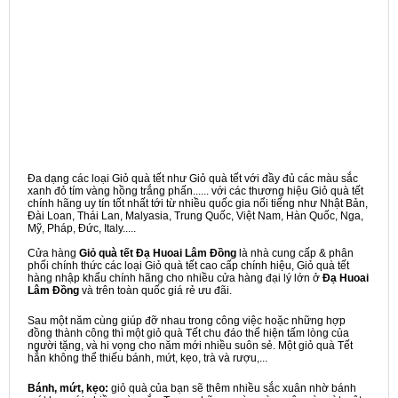
Đa dạng các loại Giỏ quà tết như Giỏ quà tết với đầy đủ các màu sắc
xanh đỏ tím vàng hồng trắng phấn...... với các thương hiệu Giỏ quà tết
chính hãng uy tín tốt nhất tới từ nhiều quốc gia nổi tiếng như Nhật Bản,
Đài Loan, Thái Lan, Malyasia, Trung Quốc, Việt Nam, Hàn Quốc, Nga,
Mỹ, Pháp, Đức, Italy.....
Cửa hàng
Giỏ quà tết Đạ Huoai Lâm Đồng
là nhà cung cấp & phân
phối chính thức các loại Giỏ quà tết cao cấp chính hiệu, Giỏ quà tết
hàng nhập khẩu chính hãng cho nhiều cửa hàng đại lý lớn ở
Đạ Huoai
Lâm Đồng
và trên toàn quốc giá rẻ ưu đãi.
Sau một năm cùng giúp đỡ nhau trong công việc hoặc những hợp
đồng thành công thì một giỏ quà Tết chu đáo thể hiện tấm lòng của
người tặng, và hi vọng cho năm mới nhiều suôn sẻ. Một giỏ quà Tết
hẳn không thể thiếu bánh, mứt, kẹo, trà và rượu,...
Bánh, mứt, kẹo:
giỏ quà của bạn sẽ thêm nhiều sắc xuân nhờ bánh