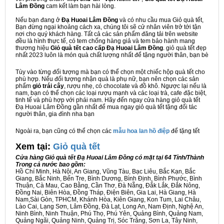
Lâm Đồng
cam kết làm bạn hài lòng.
Nếu bạn đang ở
Đạ Huoai Lâm Đồng
và có nhu cầu mua Giỏ quà tết,
Bạn đừng ngại khoảng cách xa, chúng tôi sẽ cử nhân viên trở tới tận
nơi cho quý khách hàng. Tất cả các sản phẩm đăng tải trên website
đều là hình thực tế, có tem chống hàng giả và tem bảo hành mang
thương hiệu
Giỏ quà tết cao cấp Đạ Huoai Lâm Đồng
. giỏ quà tết đẹp
nhất 2023 luôn là món quà chất lượng nhất để tặng người thân, bạn bè
Tùy vào từng đối tượng mà bạn có thể chọn một chiếc hộp quà tết cho
phù hợp. Nếu đối tượng nhận quà là phụ nữ, bạn nên chọn các sản
phẩm
giỏ trái cây
, rượu nhẹ, có chocolate và đồ khô. Ngược lại nếu là
nam, bạn có thể chọn các loại rượu mạnh và các loại trà, cafe đặc biệt,
tinh tế và phù hợp với phái nam. Hãy đến ngay cửa hàng giỏ quà tết
Đạ Huoai Lâm Đồng gần nhất để mua ngay giỏ quà tết tặng đối tác
người thân, gia đình nha bạn
Ngoài ra, bạn cũng có thể chọn các
mẫu hoa lan hồ điệp
để tặng tết
Xem tại:
G
iỏ quà tết
Cửa hàng Giỏ quà tết Đạ Huoai Lâm Đồng có mặt tại 64 Tỉnh/Thành
Trong cả nước bao gồm:
Hồ Chí Minh, Hà Nội, An Giang, Vũng Tàu, Bạc Liêu, Bắc Kạn, Bắc
Giang, Bắc Ninh, Bến Tre, Bình Dương, Bình Định, Bình Phước, Bình
Thuận, Cà Mau, Cao Bằng, Cần Thơ, Đà Nẵng, Đắk Lắk, Đắk Nông,
Đồng Nai, Biên Hòa, Đồng Tháp, Điện Biên, Gia Lai, Hà Giang, Hà
Nam,Sài Gòn, TPHCM, Khánh Hòa, Kiên Giang, Kon Tum, Lai Châu,
Lào Cai, Lạng Sơn, Lâm Đồng, Đà Lạt, Long An, Nam Định, Nghệ An,
Ninh Bình, Ninh Thuận, Phú Thọ, Phú Yên, Quảng Bình, Quảng Nam,
Quảng Ngãi, Quảng Ninh, Quảng Trị, Sóc Trăng, Sơn La, Tây Ninh,