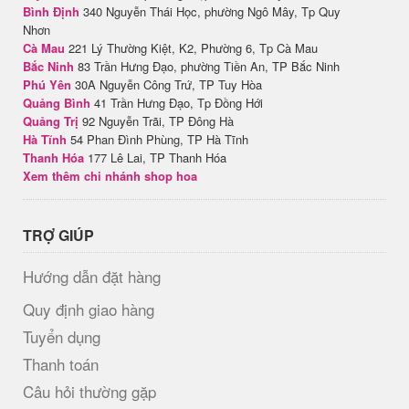
Bình Định
340 Nguyễn Thái Học, phường Ngô Mây, Tp Quy
Nhơn
Cà Mau
221 Lý Thường Kiệt, K2, Phường 6, Tp Cà Mau
Bắc Ninh
83 Trần Hưng Đạo, phường Tiền An, TP Bắc Ninh
Phú Yên
30A Nguyễn Công Trứ, TP Tuy Hòa
Quảng Bình
41 Trần Hưng Đạo, Tp Đồng Hới
Quảng Trị
92 Nguyễn Trãi, TP Đông Hà
Hà Tĩnh
54 Phan Đình Phùng, TP Hà Tĩnh
Thanh Hóa
177 Lê Lai, TP Thanh Hóa
Xem thêm chi nhánh shop hoa
TRỢ GIÚP
Hướng dẫn đặt hàng
Quy định giao hàng
Tuyển dụng
Thanh toán
Câu hỏi thường gặp