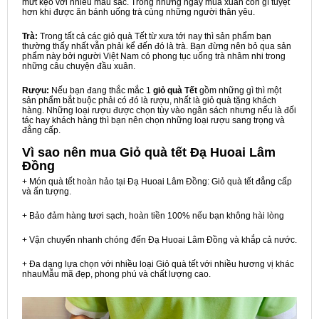
mứt kẹo với nhiều màu sắc. Trong những ngày mùa xuân còn gì tuyệt
hơn khi được ăn bánh uống trà cùng những người thân yêu.
Trà:
Trong tất cả các giỏ quà Tết từ xưa tới nay thì sản phẩm bạn
thường thấy nhất vẫn phải kể đến đó là trà. Bạn đừng nên bỏ qua sản
phẩm này bởi người Việt Nam có phong tục uống trà nhâm nhi trong
những câu chuyện đầu xuân.
Rượu:
Nếu bạn đang thắc mắc 1
giỏ quà Tết
gồm những gì thì một
sản phẩm bắt buộc phải có đó là rượu, nhất là giỏ quà tặng khách
hàng. Những loại rượu được chọn tùy vào ngân sách nhưng nếu là đối
tác hay khách hàng thì bạn nên chọn những loại rượu sang trọng và
đẳng cấp.
Vì sao nên mua
Giỏ quà tết Đạ Huoai Lâm
Đồng
+ Món quà tết hoàn hảo tại Đạ Huoai Lâm Đồng: Giỏ quà tết đẳng cấp
và ấn tượng.
+ Bảo đảm hàng tươi sạch, hoàn tiền 100% nếu bạn không hài lòng
+ Vận chuyển nhanh chóng đến Đạ Huoai Lâm Đồng và khắp cả nước.
+ Đa dạng lựa chọn với nhiều loại Giỏ quà tết với nhiều hương vị khác
nhauMẫu mã đẹp, phong phú và chất lượng cao.