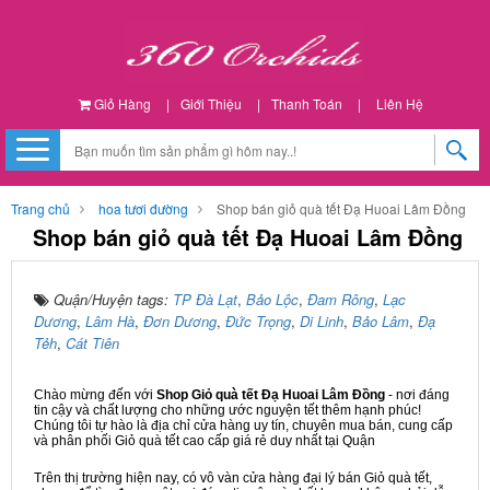
Giỏ Hàng
|
Giới Thiệu
|
Thanh Toán
|
Liên Hệ
Trang chủ
hoa tươi đường
Shop bán giỏ quà tết Đạ Huoai Lâm Đồng
Shop bán giỏ quà tết Đạ Huoai Lâm Đồng
Quận/Huyện tags:
TP Đà Lạt
,
Bảo Lộc
,
Đam Rông
,
Lạc
Dương
,
Lâm Hà
,
Đơn Dương
,
Đức Trọng
,
Di Linh
,
Bảo Lâm
,
Đạ
Tẻh
,
Cát Tiên
Chào mừng đến với
Shop Giỏ quà tết Đạ Huoai Lâm Đồng
- nơi đáng
tin cậy và chất lượng cho những ước nguyện tết thêm hạnh phúc!
Chúng tôi tự hào là địa chỉ cửa hàng uy tín, chuyên mua bán, cung cấp
và phân phối Giỏ quà tết cao cấp giá rẻ duy nhất tại Quận
Trên thị trường hiện nay, có vô vàn cửa hàng đại lý bán Giỏ quà tết,