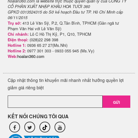
hoalan360.com là website trực thuộc quyền quản lý của CÔNG TY
CỔ PHẦN XUẤT NHẬP KHẨU HOA TƯƠI 360
GPKD 0313524315 do Sở kế hoạch Đầu tư TP. Hồ Chí Minh cấp
06/11/2015
Trụ sở:
413 Lê Văn Sỹ, P.2, Q.Tân Bình, TPHCM (Gần ngã tư
Phạm Văn Hai với Lê Văn Sỹ)
Chi nhánh:
Lô C Hồ Thị Kỷ, P1, Q10, TPHCM
Điện thoại:
(028)22 298 398
Hotline 1:
0936 65 27 27(Ms.Nhi)
Hotline 2:
0977 301 303 - 0933 055 945 (Ms.Vy)
Web:
hoalan360.com
Cập nhật thông tin khuyến mãi nhanh nhất hưởng quyền lợi
giảm giá riêng biệt
GỬI
KẾT NỐI CHÚNG TÔI QUA