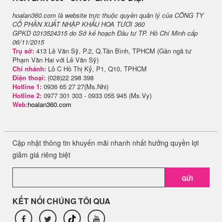
hoalan360.com là website trực thuộc quyền quản lý của CÔNG TY
CỔ PHẦN XUẤT NHẬP KHẨU HOA TƯƠI 360
GPKD 0313524315 do Sở kế hoạch Đầu tư TP. Hồ Chí Minh cấp
06/11/2015
Trụ sở:
413 Lê Văn Sỹ, P.2, Q.Tân Bình, TPHCM (Gần ngã tư
Phạm Văn Hai với Lê Văn Sỹ)
Chi nhánh:
Lô C Hồ Thị Kỷ, P1, Q10, TPHCM
Điện thoại:
(028)22 298 398
Hotline 1:
0936 65 27 27(Ms.Nhi)
Hotline 2:
0977 301 303 - 0933 055 945 (Ms.Vy)
Web:
hoalan360.com
Cập nhật thông tin khuyến mãi nhanh nhất hưởng quyền lợi
giảm giá riêng biệt
GỬI
KẾT NỐI CHÚNG TÔI QUA