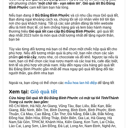
với phương châm "
một chữ tín - vạn niềm tin
",
Giỏ quà tết Bù Đăng
Bình Phước
cam kết làm bạn hài lòng.
Nếu bạn đang ở
Bù Đăng Bình Phước
và có nhu cầu mua Giỏ quà tết,
Bạn đừng ngại khoảng cách xa, chúng tôi sẽ cử nhân viên trở tới tận
nơi cho quý khách hàng. Tất cả các sản phẩm đăng tải trên website
đều là hình thực tế, có tem chống hàng giả và tem bảo hành mang
thương hiệu
Giỏ quà tết cao cấp Bù Đăng Bình Phước
. giỏ quà tết
đẹp nhất 2023 luôn là món quà chất lượng nhất để tặng người thân,
bạn bè
Tùy vào từng đối tượng mà bạn có thể chọn một chiếc hộp quà tết cho
phù hợp. Nếu đối tượng nhận quà là phụ nữ, bạn nên chọn các sản
phẩm
giỏ trái cây
, rượu nhẹ, có chocolate và đồ khô. Ngược lại nếu là
nam, bạn có thể chọn các loại rượu mạnh và các loại trà, cafe đặc biệt,
tinh tế và phù hợp với phái nam. Hãy đến ngay cửa hàng giỏ quà tết
Bù Đăng Bình Phước gần nhất để mua ngay giỏ quà tết tặng đối tác
người thân, gia đình nha bạn
Ngoài ra, bạn cũng có thể chọn các
mẫu hoa lan hồ điệp
để tặng tết
Xem tại:
G
iỏ quà tết
Cửa hàng Giỏ quà tết Bù Đăng Bình Phước có mặt tại 64 Tỉnh/Thành
Trong cả nước bao gồm:
Hồ Chí Minh, Hà Nội, An Giang, Vũng Tàu, Bạc Liêu, Bắc Kạn, Bắc
Giang, Bắc Ninh, Bến Tre, Bình Dương, Bình Định, Bình Phước, Bình
Thuận, Cà Mau, Cao Bằng, Cần Thơ, Đà Nẵng, Đắk Lắk, Đắk Nông,
Đồng Nai, Biên Hòa, Đồng Tháp, Điện Biên, Gia Lai, Hà Giang, Hà
Nam,Sài Gòn, TPHCM, Khánh Hòa, Kiên Giang, Kon Tum, Lai Châu,
Lào Cai, Lạng Sơn, Lâm Đồng, Đà Lạt, Long An, Nam Định, Nghệ An,