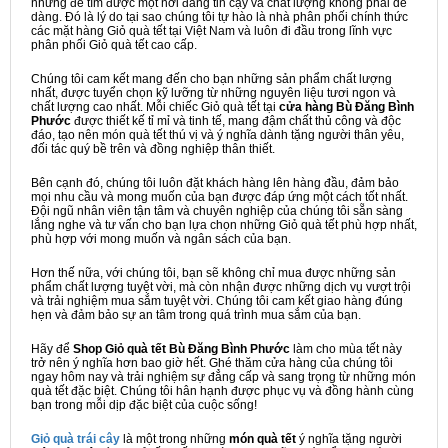
nhưng để tìm được một nơi đáng tin cậy và chất lượng không phải dễ
dàng. Đó là lý do tại sao chúng tôi tự hào là nhà phân phối chính thức
các mặt hàng Giỏ quà tết tại Việt Nam và luôn đi đầu trong lĩnh vực
phân phối Giỏ quà tết cao cấp.
Chúng tôi cam kết mang đến cho bạn những sản phẩm chất lượng
nhất, được tuyển chọn kỹ lưỡng từ những nguyên liệu tươi ngon và
chất lượng cao nhất. Mỗi chiếc Giỏ quà tết tại
cửa hàng Bù Đăng Bình
Phước
được thiết kế tỉ mỉ và tinh tế, mang đậm chất thủ công và độc
đáo, tạo nên món quà tết thú vị và ý nghĩa dành tặng người thân yêu,
đối tác quý bề trên và đồng nghiệp thân thiết.
Bên cạnh đó, chúng tôi luôn đặt khách hàng lên hàng đầu, đảm bảo
mọi nhu cầu và mong muốn của bạn được đáp ứng một cách tốt nhất.
Đội ngũ nhân viên tận tâm và chuyên nghiệp của chúng tôi sẵn sàng
lắng nghe và tư vấn cho bạn lựa chọn những Giỏ quà tết phù hợp nhất,
phù hợp với mong muốn và ngân sách của bạn.
Hơn thế nữa, với chúng tôi, bạn sẽ không chỉ mua được những sản
phẩm chất lượng tuyệt vời, mà còn nhận được những dịch vụ vượt trội
và trải nghiệm mua sắm tuyệt vời. Chúng tôi cam kết giao hàng đúng
hẹn và đảm bảo sự an tâm trong quá trình mua sắm của bạn.
Hãy để
Shop Giỏ quà tết Bù Đăng Bình Phước
làm cho mùa tết này
trở nên ý nghĩa hơn bao giờ hết. Ghé thăm cửa hàng của chúng tôi
ngay hôm nay và trải nghiệm sự đẳng cấp và sang trọng từ những món
quà tết đặc biệt. Chúng tôi hân hạnh được phục vụ và đồng hành cùng
bạn trong mỗi dịp đặc biệt của cuộc sống!
Giỏ quà trái cây
là một trong những
món quà tết
ý nghĩa tặng người