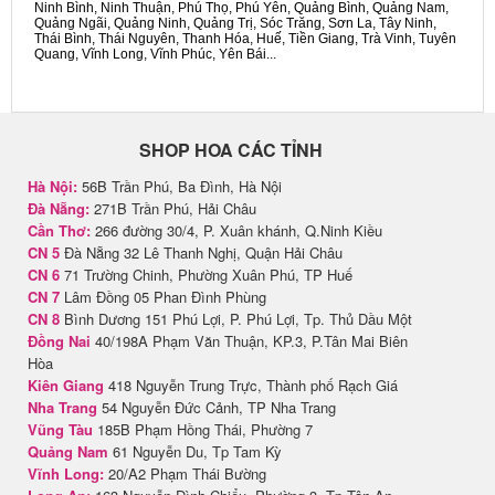
Ninh Bình, Ninh Thuận, Phú Thọ, Phú Yên, Quảng Bình, Quảng Nam,
Quảng Ngãi, Quảng Ninh, Quảng Trị, Sóc Trăng, Sơn La, Tây Ninh,
Thái Bình, Thái Nguyên, Thanh Hóa, Huế, Tiền Giang, Trà Vinh, Tuyên
Quang, Vĩnh Long, Vĩnh Phúc, Yên Bái...
SHOP HOA CÁC TỈNH
Hà Nội:
56B Trần Phú, Ba Đình, Hà Nội
Đà Nẵng:
271B Trần Phú, Hải Châu
Cần Thơ:
266 đường 30/4, P. Xuân khánh, Q.Ninh Kiều
CN 5
Đà Nẵng 32 Lê Thanh Nghị, Quận Hải Châu
CN 6
71 Trường Chinh, Phường Xuân Phú, TP Huế
CN 7
Lâm Đồng 05 Phan Đình Phùng
CN 8
Bình Dương 151 Phú Lợi, P. Phú Lợi, Tp. Thủ Dầu Một
Đồng Nai
40/198A Phạm Văn Thuận, KP.3, P.Tân Mai Biên
Hòa
Kiên Giang
418 Nguyễn Trung Trực, Thành phố Rạch Giá
Nha Trang
54 Nguyễn Đức Cảnh, TP Nha Trang
Vũng Tàu
185B Phạm Hồng Thái, Phường 7
Quảng Nam
61 Nguyễn Du, Tp Tam Kỳ
Vĩnh Long:
20/A2 Phạm Thái Bường