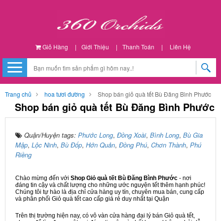
Giỏ Hàng
|
Giới Thiệu
|
Thanh Toán
|
Liên Hệ
Trang chủ
hoa tươi đường
Shop bán giỏ quà tết Bù Đăng Bình Phước
Shop bán giỏ quà tết Bù Đăng Bình Phước
Quận/Huyện tags:
Phước Long
,
Đồng Xoài
,
Bình Long
,
Bù Gia
Mập
,
Lộc Ninh
,
Bù Đốp
,
Hớn Quản
,
Đồng Phú
,
Chơn Thành
,
Phú
Riềng
Chào mừng đến với
Shop Giỏ quà tết Bù Đăng Bình Phước
- nơi
đáng tin cậy và chất lượng cho những ước nguyện tết thêm hạnh phúc!
Chúng tôi tự hào là địa chỉ cửa hàng uy tín, chuyên mua bán, cung cấp
và phân phối Giỏ quà tết cao cấp giá rẻ duy nhất tại Quận
Trên thị trường hiện nay, có vô vàn cửa hàng đại lý bán Giỏ quà tết,