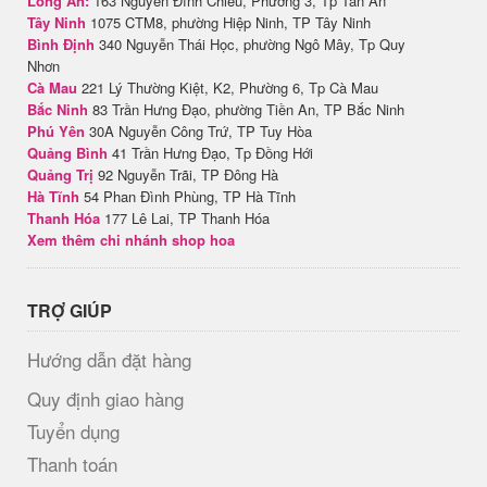
Long An:
163 Nguyễn Đình Chiểu, Phường 3, Tp Tân An
Tây Ninh
1075 CTM8, phường Hiệp Ninh, TP Tây Ninh
Bình Định
340 Nguyễn Thái Học, phường Ngô Mây, Tp Quy
Nhơn
Cà Mau
221 Lý Thường Kiệt, K2, Phường 6, Tp Cà Mau
Bắc Ninh
83 Trần Hưng Đạo, phường Tiền An, TP Bắc Ninh
Phú Yên
30A Nguyễn Công Trứ, TP Tuy Hòa
Quảng Bình
41 Trần Hưng Đạo, Tp Đồng Hới
Quảng Trị
92 Nguyễn Trãi, TP Đông Hà
Hà Tĩnh
54 Phan Đình Phùng, TP Hà Tĩnh
Thanh Hóa
177 Lê Lai, TP Thanh Hóa
Xem thêm chi nhánh shop hoa
TRỢ GIÚP
Hướng dẫn đặt hàng
Quy định giao hàng
Tuyển dụng
Thanh toán