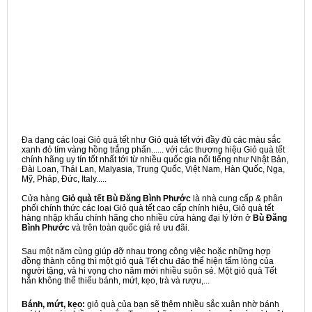
Đa dạng các loại Giỏ quà tết như Giỏ quà tết với đầy đủ các màu sắc
xanh đỏ tím vàng hồng trắng phấn...... với các thương hiệu Giỏ quà tết
chính hãng uy tín tốt nhất tới từ nhiều quốc gia nổi tiếng như Nhật Bản,
Đài Loan, Thái Lan, Malyasia, Trung Quốc, Việt Nam, Hàn Quốc, Nga,
Mỹ, Pháp, Đức, Italy.....
Cửa hàng
Giỏ quà tết Bù Đăng Bình Phước
là nhà cung cấp & phân
phối chính thức các loại Giỏ quà tết cao cấp chính hiệu, Giỏ quà tết
hàng nhập khẩu chính hãng cho nhiều cửa hàng đại lý lớn ở
Bù Đăng
Bình Phước
và trên toàn quốc giá rẻ ưu đãi.
Sau một năm cùng giúp đỡ nhau trong công việc hoặc những hợp
đồng thành công thì một giỏ quà Tết chu đáo thể hiện tấm lòng của
người tặng, và hi vọng cho năm mới nhiều suôn sẻ. Một giỏ quà Tết
hẳn không thể thiếu bánh, mứt, kẹo, trà và rượu,...
Bánh, mứt, kẹo:
giỏ quà của bạn sẽ thêm nhiều sắc xuân nhờ bánh