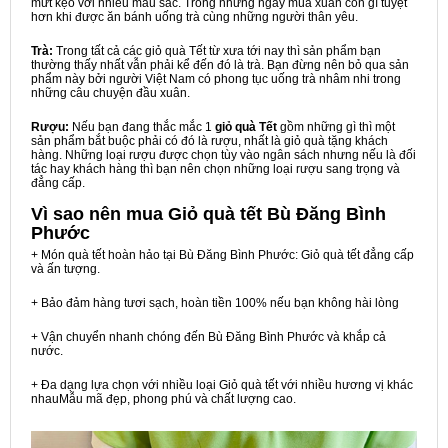
mứt kẹo với nhiều màu sắc. Trong những ngày mùa xuân còn gì tuyệt
hơn khi được ăn bánh uống trà cùng những người thân yêu.
Trà:
Trong tất cả các giỏ quà Tết từ xưa tới nay thì sản phẩm bạn
thường thấy nhất vẫn phải kể đến đó là trà. Bạn đừng nên bỏ qua sản
phẩm này bởi người Việt Nam có phong tục uống trà nhâm nhi trong
những câu chuyện đầu xuân.
Rượu:
Nếu bạn đang thắc mắc 1
giỏ quà Tết
gồm những gì thì một
sản phẩm bắt buộc phải có đó là rượu, nhất là giỏ quà tặng khách
hàng. Những loại rượu được chọn tùy vào ngân sách nhưng nếu là đối
tác hay khách hàng thì bạn nên chọn những loại rượu sang trọng và
đẳng cấp.
Vì sao nên mua
Giỏ quà tết Bù Đăng Bình
Phước
+ Món quà tết hoàn hảo tại Bù Đăng Bình Phước: Giỏ quà tết đẳng cấp
và ấn tượng.
+ Bảo đảm hàng tươi sạch, hoàn tiền 100% nếu bạn không hài lòng
+ Vận chuyển nhanh chóng đến Bù Đăng Bình Phước và khắp cả
nước.
+ Đa dạng lựa chọn với nhiều loại Giỏ quà tết với nhiều hương vị khác
nhauMẫu mã đẹp, phong phú và chất lượng cao.