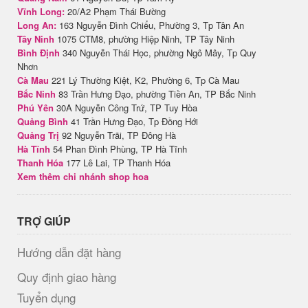
Vĩnh Long:
20/A2 Phạm Thái Bường
Long An:
163 Nguyễn Đình Chiểu, Phường 3, Tp Tân An
Tây Ninh
1075 CTM8, phường Hiệp Ninh, TP Tây Ninh
Bình Định
340 Nguyễn Thái Học, phường Ngô Mây, Tp Quy
Nhơn
Cà Mau
221 Lý Thường Kiệt, K2, Phường 6, Tp Cà Mau
Bắc Ninh
83 Trần Hưng Đạo, phường Tiền An, TP Bắc Ninh
Phú Yên
30A Nguyễn Công Trứ, TP Tuy Hòa
Quảng Bình
41 Trần Hưng Đạo, Tp Đồng Hới
Quảng Trị
92 Nguyễn Trãi, TP Đông Hà
Hà Tĩnh
54 Phan Đình Phùng, TP Hà Tĩnh
Thanh Hóa
177 Lê Lai, TP Thanh Hóa
Xem thêm chi nhánh shop hoa
TRỢ GIÚP
Hướng dẫn đặt hàng
Quy định giao hàng
Tuyển dụng