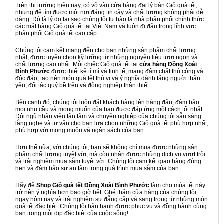
Trên thị trường hiện nay, có vô vàn cửa hàng đại lý bán Giỏ quà tết,
nhưng để tìm được một nơi đáng tin cậy và chất lượng không phải dễ
dàng. Đó là lý do tại sao chúng tôi tự hào là nhà phân phối chính thức
các mặt hàng Giỏ quà tết tại Việt Nam và luôn đi đầu trong lĩnh vực
phân phối Giỏ quà tết cao cấp.
Chúng tôi cam kết mang đến cho bạn những sản phẩm chất lượng
nhất, được tuyển chọn kỹ lưỡng từ những nguyên liệu tươi ngon và
chất lượng cao nhất. Mỗi chiếc Giỏ quà tết tại
cửa hàng Đồng Xoài
Bình Phước
được thiết kế tỉ mỉ và tinh tế, mang đậm chất thủ công và
độc đáo, tạo nên món quà tết thú vị và ý nghĩa dành tặng người thân
yêu, đối tác quý bề trên và đồng nghiệp thân thiết.
Bên cạnh đó, chúng tôi luôn đặt khách hàng lên hàng đầu, đảm bảo
mọi nhu cầu và mong muốn của bạn được đáp ứng một cách tốt nhất.
Đội ngũ nhân viên tận tâm và chuyên nghiệp của chúng tôi sẵn sàng
lắng nghe và tư vấn cho bạn lựa chọn những Giỏ quà tết phù hợp nhất,
phù hợp với mong muốn và ngân sách của bạn.
Hơn thế nữa, với chúng tôi, bạn sẽ không chỉ mua được những sản
phẩm chất lượng tuyệt vời, mà còn nhận được những dịch vụ vượt trội
và trải nghiệm mua sắm tuyệt vời. Chúng tôi cam kết giao hàng đúng
hẹn và đảm bảo sự an tâm trong quá trình mua sắm của bạn.
Hãy để
Shop Giỏ quà tết Đồng Xoài Bình Phước
làm cho mùa tết này
trở nên ý nghĩa hơn bao giờ hết. Ghé thăm cửa hàng của chúng tôi
ngay hôm nay và trải nghiệm sự đẳng cấp và sang trọng từ những món
quà tết đặc biệt. Chúng tôi hân hạnh được phục vụ và đồng hành cùng
bạn trong mỗi dịp đặc biệt của cuộc sống!