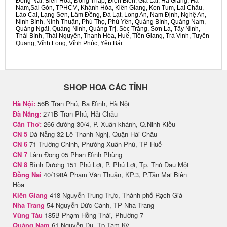
Đồng Nai, Biên Hòa, Đồng Tháp, Điện Biên, Gia Lai, Hà Giang, Hà
Nam,Sài Gòn, TPHCM, Khánh Hòa, Kiên Giang, Kon Tum, Lai Châu,
Lào Cai, Lạng Sơn, Lâm Đồng, Đà Lạt, Long An, Nam Định, Nghệ An,
Ninh Bình, Ninh Thuận, Phú Thọ, Phú Yên, Quảng Bình, Quảng Nam,
Quảng Ngãi, Quảng Ninh, Quảng Trị, Sóc Trăng, Sơn La, Tây Ninh,
Thái Bình, Thái Nguyên, Thanh Hóa, Huế, Tiền Giang, Trà Vinh, Tuyên
Quang, Vĩnh Long, Vĩnh Phúc, Yên Bái...
SHOP HOA CÁC TỈNH
Hà Nội:
56B Trần Phú, Ba Đình, Hà Nội
Đà Nẵng:
271B Trần Phú, Hải Châu
Cần Thơ:
266 đường 30/4, P. Xuân khánh, Q.Ninh Kiều
CN 5
Đà Nẵng 32 Lê Thanh Nghị, Quận Hải Châu
CN 6
71 Trường Chinh, Phường Xuân Phú, TP Huế
CN 7
Lâm Đồng 05 Phan Đình Phùng
CN 8
Bình Dương 151 Phú Lợi, P. Phú Lợi, Tp. Thủ Dầu Một
Đồng Nai
40/198A Phạm Văn Thuận, KP.3, P.Tân Mai Biên
Hòa
Kiên Giang
418 Nguyễn Trung Trực, Thành phố Rạch Giá
Nha Trang
54 Nguyễn Đức Cảnh, TP Nha Trang
Vũng Tàu
185B Phạm Hồng Thái, Phường 7
Quảng Nam
61 Nguyễn Du, Tp Tam Kỳ