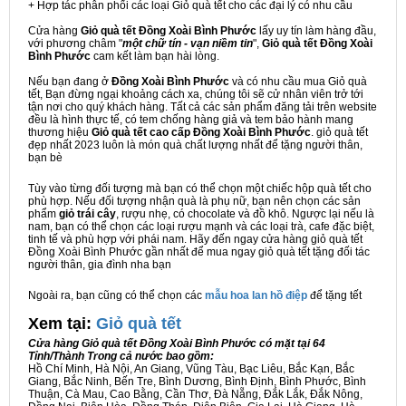
+ Hợp tác phân phối các loại Giỏ quà tết cho các đại lý có nhu cầu
Cửa hàng
Giỏ quà tết Đồng Xoài Bình Phước
lấy uy tín làm hàng đầu,
với phương châm "
một chữ tín - vạn niềm tin
",
Giỏ quà tết Đồng Xoài
Bình Phước
cam kết làm bạn hài lòng.
Nếu bạn đang ở
Đồng Xoài Bình Phước
và có nhu cầu mua Giỏ quà
tết, Bạn đừng ngại khoảng cách xa, chúng tôi sẽ cử nhân viên trở tới
tận nơi cho quý khách hàng. Tất cả các sản phẩm đăng tải trên website
đều là hình thực tế, có tem chống hàng giả và tem bảo hành mang
thương hiệu
Giỏ quà tết cao cấp Đồng Xoài Bình Phước
. giỏ quà tết
đẹp nhất 2023 luôn là món quà chất lượng nhất để tặng người thân,
bạn bè
Tùy vào từng đối tượng mà bạn có thể chọn một chiếc hộp quà tết cho
phù hợp. Nếu đối tượng nhận quà là phụ nữ, bạn nên chọn các sản
phẩm
giỏ trái cây
, rượu nhẹ, có chocolate và đồ khô. Ngược lại nếu là
nam, bạn có thể chọn các loại rượu mạnh và các loại trà, cafe đặc biệt,
tinh tế và phù hợp với phái nam. Hãy đến ngay cửa hàng giỏ quà tết
Đồng Xoài Bình Phước gần nhất để mua ngay giỏ quà tết tặng đối tác
người thân, gia đình nha bạn
Ngoài ra, bạn cũng có thể chọn các
mẫu hoa lan hồ điệp
để tặng tết
Xem tại:
G
iỏ quà tết
Cửa hàng Giỏ quà tết Đồng Xoài Bình Phước có mặt tại 64
Tỉnh/Thành Trong cả nước bao gồm:
Hồ Chí Minh, Hà Nội, An Giang, Vũng Tàu, Bạc Liêu, Bắc Kạn, Bắc
Giang, Bắc Ninh, Bến Tre, Bình Dương, Bình Định, Bình Phước, Bình
Thuận, Cà Mau, Cao Bằng, Cần Thơ, Đà Nẵng, Đắk Lắk, Đắk Nông,