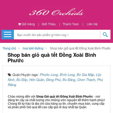
Giỏ Hàng
|
Giới Thiệu
|
Thanh Toán
|
Liên Hệ
Trang chủ
hoa tươi đường
Shop bán giỏ quà tết Đồng Xoài Bình Phước
Shop bán giỏ quà tết Đồng Xoài Bình
Phước
Quận/Huyện tags:
Phước Long
,
Bình Long
,
Bù Gia Mập
,
Lộc
Ninh
,
Bù Đốp
,
Hớn Quản
,
Đồng Phú
,
Bù Đăng
,
Chơn Thành
,
Phú
Riềng
Chào mừng đến với
Shop Giỏ quà tết Đồng Xoài Bình Phước
- nơi
đáng tin cậy và chất lượng cho những ước nguyện tết thêm hạnh phúc!
Chúng tôi tự hào là địa chỉ cửa hàng uy tín, chuyên mua bán, cung cấp
và phân phối Giỏ quà tết cao cấp giá rẻ duy nhất tại Quận