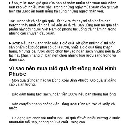
Bánh, mứt, kẹo:
giỏ quà của bạn sẽ thêm nhiều sắc xuân nhờ bánh
mứt kẹo với nhiều màu sắc. Trong những ngày mùa xuân còn gì tuyệt
hơn khi được ăn bánh uống trà cùng những người thân yêu.
Trà:
Trong tất cả các giỏ quà Tết từ xưa tới nay thì sản phẩm bạn
thường thấy nhất vẫn phải kể đến đó là trà. Bạn đừng nên bỏ qua sản
phẩm này bởi người Việt Nam có phong tục uống trà nhâm nhi trong
những câu chuyện đầu xuân.
Rượu:
Nếu bạn đang thắc mắc 1
giỏ quà Tết
gồm những gì thì một
sản phẩm bắt buộc phải có đó là rượu, nhất là giỏ quà tặng khách
hàng. Những loại rượu được chọn tùy vào ngân sách nhưng nếu là đối
tác hay khách hàng thì bạn nên chọn những loại rượu sang trọng và
đẳng cấp.
Vì sao nên mua
Giỏ quà tết Đồng Xoài Bình
Phước
+ Món quà tết hoàn hảo tại Đồng Xoài Bình Phước: Giỏ quà tết đẳng
cấp và ấn tượng.
+ Bảo đảm hàng tươi sạch, hoàn tiền 100% nếu bạn không hài lòng
+ Vận chuyển nhanh chóng đến Đồng Xoài Bình Phước và khắp cả
nước.
+ Đa dạng lựa chọn với nhiều loại Giỏ quà tết với nhiều hương vị khác
nhauMẫu mã đẹp, phong phú và chất lượng cao.