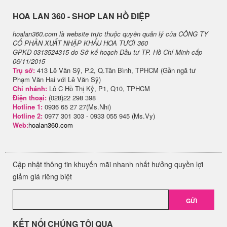
H​OA LAN 360 - SHOP LAN HỒ ĐIỆP
hoalan360.com là website trực thuộc quyền quản lý của CÔNG TY
CỔ PHẦN XUẤT NHẬP KHẨU HOA TƯƠI 360
GPKD 0313524315 do Sở kế hoạch Đầu tư TP. Hồ Chí Minh cấp
06/11/2015
Trụ sở:
413 Lê Văn Sỹ, P.2, Q.Tân Bình, TPHCM (Gần ngã tư
Phạm Văn Hai với Lê Văn Sỹ)
Chi nhánh:
Lô C Hồ Thị Kỷ, P1, Q10, TPHCM
Điện thoại:
(028)22 298 398
Hotline 1:
0936 65 27 27(Ms.Nhi)
Hotline 2:
0977 301 303 - 0933 055 945 (Ms.Vy)
Web:
hoalan360.com
Cập nhật thông tin khuyến mãi nhanh nhất hưởng quyền lợi
giảm giá riêng biệt
GỬI
KẾT NỐI CHÚNG TÔI QUA