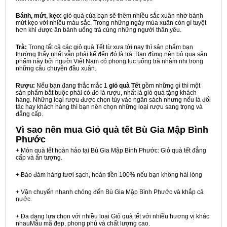
Bánh, mứt, kẹo:
giỏ quà của bạn sẽ thêm nhiều sắc xuân nhờ bánh
mứt kẹo với nhiều màu sắc. Trong những ngày mùa xuân còn gì tuyệt
hơn khi được ăn bánh uống trà cùng những người thân yêu.
Trà:
Trong tất cả các giỏ quà Tết từ xưa tới nay thì sản phẩm bạn
thường thấy nhất vẫn phải kể đến đó là trà. Bạn đừng nên bỏ qua sản
phẩm này bởi người Việt Nam có phong tục uống trà nhâm nhi trong
những câu chuyện đầu xuân.
Rượu:
Nếu bạn đang thắc mắc 1
giỏ quà Tết
gồm những gì thì một
sản phẩm bắt buộc phải có đó là rượu, nhất là giỏ quà tặng khách
hàng. Những loại rượu được chọn tùy vào ngân sách nhưng nếu là đối
tác hay khách hàng thì bạn nên chọn những loại rượu sang trọng và
đẳng cấp.
Vì sao nên mua
Giỏ quà tết Bù Gia Mập Bình
Phước
+ Món quà tết hoàn hảo tại Bù Gia Mập Bình Phước: Giỏ quà tết đẳng
cấp và ấn tượng.
+ Bảo đảm hàng tươi sạch, hoàn tiền 100% nếu bạn không hài lòng
+ Vận chuyển nhanh chóng đến Bù Gia Mập Bình Phước và khắp cả
nước.
+ Đa dạng lựa chọn với nhiều loại Giỏ quà tết với nhiều hương vị khác
nhauMẫu mã đẹp, phong phú và chất lượng cao.