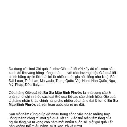
Đa dạng các loại Giỏ quà tết như Giỏ quà tết với đầy đủ các màu sắc
xanh đỏ tím vàng hồng trắng phấn...... với các thương hiệu Giỏ quà tết
chính hãng uy tín tốt nhất tới từ nhiều quốc gia nổi tiếng như Nhật Bản,
Đài Loan, Thái Lan, Malyasia, Trung Quốc, Việt Nam, Hàn Quốc, Nga,
Mỹ, Pháp, Đức, Italy.....
Cửa hàng
Giỏ quà tết Bù Gia Mập Bình Phước
là nhà cung cấp &
phân phối chính thức các loại Giỏ quà tết cao cấp chính hiệu, Giỏ quà
tết hàng nhập khẩu chính hãng cho nhiều cửa hàng đại lý lớn ở
Bù Gia
Mập Bình Phước
và trên toàn quốc giá rẻ ưu đãi.
Sau một năm cùng giúp đỡ nhau trong công việc hoặc những hợp
đồng thành công thì một giỏ quà Tết chu đáo thể hiện tấm lòng của
người tặng, và hi vọng cho năm mới nhiều suôn sẻ. Một giỏ quà Tết
hẳn không thể thiếu bánh, mứt, kẹo, trà và rượu,...