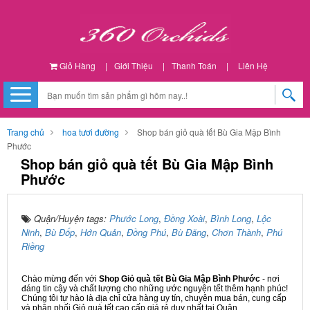
Giỏ Hàng
|
Giới Thiệu
|
Thanh Toán
|
Liên Hệ
Trang chủ
hoa tươi đường
Shop bán giỏ quà tết Bù Gia Mập Bình
Phước
Shop bán giỏ quà tết Bù Gia Mập Bình
Phước
Quận/Huyện tags:
Phước Long
,
Đồng Xoài
,
Bình Long
,
Lộc
Ninh
,
Bù Đốp
,
Hớn Quản
,
Đồng Phú
,
Bù Đăng
,
Chơn Thành
,
Phú
Riềng
Chào mừng đến với
Shop Giỏ quà tết Bù Gia Mập Bình Phước
- nơi
đáng tin cậy và chất lượng cho những ước nguyện tết thêm hạnh phúc!
Chúng tôi tự hào là địa chỉ cửa hàng uy tín, chuyên mua bán, cung cấp
và phân phối Giỏ quà tết cao cấp giá rẻ duy nhất tại Quận