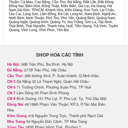
Thuận, Cà Mau, Cao Bằng, Cần Thơ, Đà Nẵng, Đắk Lắk, Đắk Nông,
Đồng Nai, Biên Hòa, Đồng Tháp, Điện Biên, Gia Lai, Hà Giang, Hà
Nam,Sài Gòn, TPHCM, Khánh Hòa, Kiên Giang, Kon Tum, Lai Châu,
Lào Cai, Lạng Sơn, Lâm Đồng, Đà Lạt, Long An, Nam Định, Nghệ An,
Ninh Bình, Ninh Thuận, Phú Thọ, Phú Yên, Quảng Bình, Quảng Nam,
Quảng Ngãi, Quảng Ninh, Quảng Trị, Sóc Trăng, Sơn La, Tây Ninh,
Thái Bình, Thái Nguyên, Thanh Hóa, Huế, Tiền Giang, Trà Vinh, Tuyên
Quang, Vĩnh Long, Vĩnh Phúc, Yên Bái...
SHOP HOA CÁC TỈNH
Hà Nội:
56B Trần Phú, Ba Đình, Hà Nội
Đà Nẵng:
271B Trần Phú, Hải Châu
Cần Thơ:
266 đường 30/4, P. Xuân khánh, Q.Ninh Kiều
CN 5
Đà Nẵng 32 Lê Thanh Nghị, Quận Hải Châu
CN 6
71 Trường Chinh, Phường Xuân Phú, TP Huế
CN 7
Lâm Đồng 05 Phan Đình Phùng
CN 8
Bình Dương 151 Phú Lợi, P. Phú Lợi, Tp. Thủ Dầu Một
Đồng Nai
40/198A Phạm Văn Thuận, KP.3, P.Tân Mai Biên
Hòa
Kiên Giang
418 Nguyễn Trung Trực, Thành phố Rạch Giá
Nha Trang
54 Nguyễn Đức Cảnh, TP Nha Trang
Vũng Tàu
185B Phạm Hồng Thái, Phường 7