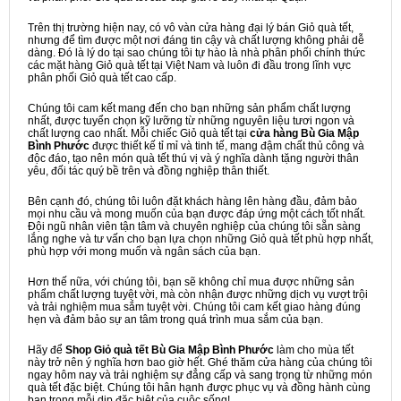
Trên thị trường hiện nay, có vô vàn cửa hàng đại lý bán Giỏ quà tết,
nhưng để tìm được một nơi đáng tin cậy và chất lượng không phải dễ
dàng. Đó là lý do tại sao chúng tôi tự hào là nhà phân phối chính thức
các mặt hàng Giỏ quà tết tại Việt Nam và luôn đi đầu trong lĩnh vực
phân phối Giỏ quà tết cao cấp.
Chúng tôi cam kết mang đến cho bạn những sản phẩm chất lượng
nhất, được tuyển chọn kỹ lưỡng từ những nguyên liệu tươi ngon và
chất lượng cao nhất. Mỗi chiếc Giỏ quà tết tại
cửa hàng Bù Gia Mập
Bình Phước
được thiết kế tỉ mỉ và tinh tế, mang đậm chất thủ công và
độc đáo, tạo nên món quà tết thú vị và ý nghĩa dành tặng người thân
yêu, đối tác quý bề trên và đồng nghiệp thân thiết.
Bên cạnh đó, chúng tôi luôn đặt khách hàng lên hàng đầu, đảm bảo
mọi nhu cầu và mong muốn của bạn được đáp ứng một cách tốt nhất.
Đội ngũ nhân viên tận tâm và chuyên nghiệp của chúng tôi sẵn sàng
lắng nghe và tư vấn cho bạn lựa chọn những Giỏ quà tết phù hợp nhất,
phù hợp với mong muốn và ngân sách của bạn.
Hơn thế nữa, với chúng tôi, bạn sẽ không chỉ mua được những sản
phẩm chất lượng tuyệt vời, mà còn nhận được những dịch vụ vượt trội
và trải nghiệm mua sắm tuyệt vời. Chúng tôi cam kết giao hàng đúng
hẹn và đảm bảo sự an tâm trong quá trình mua sắm của bạn.
Hãy để
Shop Giỏ quà tết Bù Gia Mập Bình Phước
làm cho mùa tết
này trở nên ý nghĩa hơn bao giờ hết. Ghé thăm cửa hàng của chúng tôi
ngay hôm nay và trải nghiệm sự đẳng cấp và sang trọng từ những món
quà tết đặc biệt. Chúng tôi hân hạnh được phục vụ và đồng hành cùng
bạn trong mỗi dịp đặc biệt của cuộc sống!