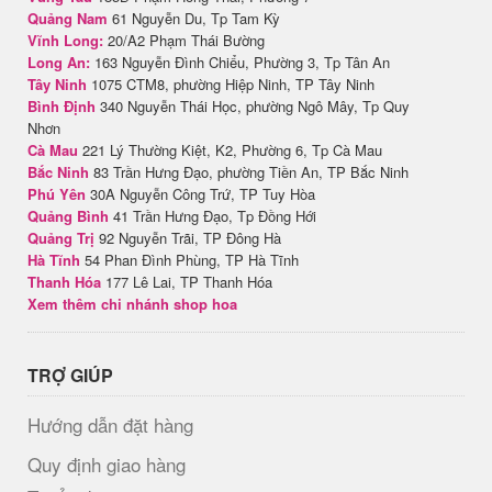
Quảng Nam
61 Nguyễn Du, Tp Tam Kỳ
Vĩnh Long:
20/A2 Phạm Thái Bường
Long An:
163 Nguyễn Đình Chiểu, Phường 3, Tp Tân An
Tây Ninh
1075 CTM8, phường Hiệp Ninh, TP Tây Ninh
Bình Định
340 Nguyễn Thái Học, phường Ngô Mây, Tp Quy
Nhơn
Cà Mau
221 Lý Thường Kiệt, K2, Phường 6, Tp Cà Mau
Bắc Ninh
83 Trần Hưng Đạo, phường Tiền An, TP Bắc Ninh
Phú Yên
30A Nguyễn Công Trứ, TP Tuy Hòa
Quảng Bình
41 Trần Hưng Đạo, Tp Đồng Hới
Quảng Trị
92 Nguyễn Trãi, TP Đông Hà
Hà Tĩnh
54 Phan Đình Phùng, TP Hà Tĩnh
Thanh Hóa
177 Lê Lai, TP Thanh Hóa
Xem thêm chi nhánh shop hoa
TRỢ GIÚP
Hướng dẫn đặt hàng
Quy định giao hàng