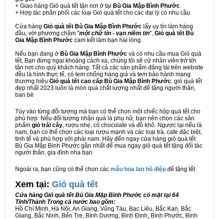
+ Giao hàng Giỏ quà tết tận nơi ở tại
Bù Gia Mập Bình Phước
+ Hợp tác phân phối các loại Giỏ quà tết cho các đại lý có nhu cầu
Cửa hàng
Giỏ quà tết Bù Gia Mập Bình Phước
lấy uy tín làm hàng
đầu, với phương châm "
một chữ tín - vạn niềm tin
",
Giỏ quà tết Bù
Gia Mập Bình Phước
cam kết làm bạn hài lòng.
Nếu bạn đang ở
Bù Gia Mập Bình Phước
và có nhu cầu mua Giỏ quà
tết, Bạn đừng ngại khoảng cách xa, chúng tôi sẽ cử nhân viên trở tới
tận nơi cho quý khách hàng. Tất cả các sản phẩm đăng tải trên website
đều là hình thực tế, có tem chống hàng giả và tem bảo hành mang
thương hiệu
Giỏ quà tết cao cấp Bù Gia Mập Bình Phước
. giỏ quà tết
đẹp nhất 2023 luôn là món quà chất lượng nhất để tặng người thân,
bạn bè
Tùy vào từng đối tượng mà bạn có thể chọn một chiếc hộp quà tết cho
phù hợp. Nếu đối tượng nhận quà là phụ nữ, bạn nên chọn các sản
phẩm
giỏ trái cây
, rượu nhẹ, có chocolate và đồ khô. Ngược lại nếu là
nam, bạn có thể chọn các loại rượu mạnh và các loại trà, cafe đặc biệt,
tinh tế và phù hợp với phái nam. Hãy đến ngay cửa hàng giỏ quà tết
Bù Gia Mập Bình Phước gần nhất để mua ngay giỏ quà tết tặng đối tác
người thân, gia đình nha bạn
Ngoài ra, bạn cũng có thể chọn các
mẫu hoa lan hồ điệp
để tặng tết
Xem tại:
G
iỏ quà tết
Cửa hàng Giỏ quà tết Bù Gia Mập Bình Phước có mặt tại 64
Tỉnh/Thành Trong cả nước bao gồm:
Hồ Chí Minh, Hà Nội, An Giang, Vũng Tàu, Bạc Liêu, Bắc Kạn, Bắc
Giang, Bắc Ninh, Bến Tre, Bình Dương, Bình Định, Bình Phước, Bình