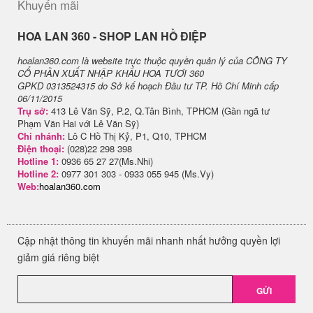
Khuyến mãi
H​OA LAN 360 - SHOP LAN HỒ ĐIỆP
hoalan360.com là website trực thuộc quyền quản lý của CÔNG TY
CỔ PHẦN XUẤT NHẬP KHẨU HOA TƯƠI 360
GPKD 0313524315 do Sở kế hoạch Đầu tư TP. Hồ Chí Minh cấp
06/11/2015
Trụ sở:
413 Lê Văn Sỹ, P.2, Q.Tân Bình, TPHCM (Gần ngã tư
Phạm Văn Hai với Lê Văn Sỹ)
Chi nhánh:
Lô C Hồ Thị Kỷ, P1, Q10, TPHCM
Điện thoại:
(028)22 298 398
Hotline 1:
0936 65 27 27(Ms.Nhi)
Hotline 2:
0977 301 303 - 0933 055 945 (Ms.Vy)
Web:
hoalan360.com
Cập nhật thông tin khuyến mãi nhanh nhất hưởng quyền lợi
giảm giá riêng biệt
GỬI