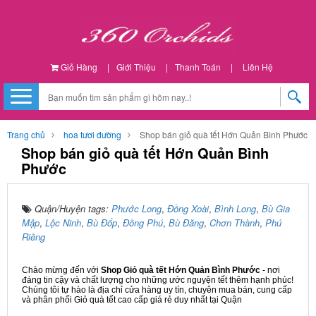
Giỏ Hàng
|
Giới Thiệu
|
Thanh Toán
|
Liên Hệ
Trang chủ
hoa tươi đường
Shop bán giỏ quà tết Hớn Quản Bình Phước
Shop bán giỏ quà tết Hớn Quản Bình
Phước
Quận/Huyện tags:
Phước Long
,
Đồng Xoài
,
Bình Long
,
Bù Gia
Mập
,
Lộc Ninh
,
Bù Đốp
,
Đồng Phú
,
Bù Đăng
,
Chơn Thành
,
Phú
Riềng
Chào mừng đến với
Shop Giỏ quà tết Hớn Quản Bình Phước
- nơi
đáng tin cậy và chất lượng cho những ước nguyện tết thêm hạnh phúc!
Chúng tôi tự hào là địa chỉ cửa hàng uy tín, chuyên mua bán, cung cấp
và phân phối Giỏ quà tết cao cấp giá rẻ duy nhất tại Quận