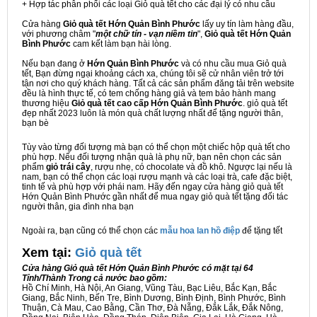
+ Hợp tác phân phối các loại Giỏ quà tết cho các đại lý có nhu cầu
Cửa hàng
Giỏ quà tết Hớn Quản Bình Phước
lấy uy tín làm hàng đầu,
với phương châm "
một chữ tín - vạn niềm tin
",
Giỏ quà tết Hớn Quản
Bình Phước
cam kết làm bạn hài lòng.
Nếu bạn đang ở
Hớn Quản Bình Phước
và có nhu cầu mua Giỏ quà
tết, Bạn đừng ngại khoảng cách xa, chúng tôi sẽ cử nhân viên trở tới
tận nơi cho quý khách hàng. Tất cả các sản phẩm đăng tải trên website
đều là hình thực tế, có tem chống hàng giả và tem bảo hành mang
thương hiệu
Giỏ quà tết cao cấp Hớn Quản Bình Phước
. giỏ quà tết
đẹp nhất 2023 luôn là món quà chất lượng nhất để tặng người thân,
bạn bè
Tùy vào từng đối tượng mà bạn có thể chọn một chiếc hộp quà tết cho
phù hợp. Nếu đối tượng nhận quà là phụ nữ, bạn nên chọn các sản
phẩm
giỏ trái cây
, rượu nhẹ, có chocolate và đồ khô. Ngược lại nếu là
nam, bạn có thể chọn các loại rượu mạnh và các loại trà, cafe đặc biệt,
tinh tế và phù hợp với phái nam. Hãy đến ngay cửa hàng giỏ quà tết
Hớn Quản Bình Phước gần nhất để mua ngay giỏ quà tết tặng đối tác
người thân, gia đình nha bạn
Ngoài ra, bạn cũng có thể chọn các
mẫu hoa lan hồ điệp
để tặng tết
Xem tại:
G
iỏ quà tết
Cửa hàng Giỏ quà tết Hớn Quản Bình Phước có mặt tại 64
Tỉnh/Thành Trong cả nước bao gồm:
Hồ Chí Minh, Hà Nội, An Giang, Vũng Tàu, Bạc Liêu, Bắc Kạn, Bắc
Giang, Bắc Ninh, Bến Tre, Bình Dương, Bình Định, Bình Phước, Bình
Thuận, Cà Mau, Cao Bằng, Cần Thơ, Đà Nẵng, Đắk Lắk, Đắk Nông,