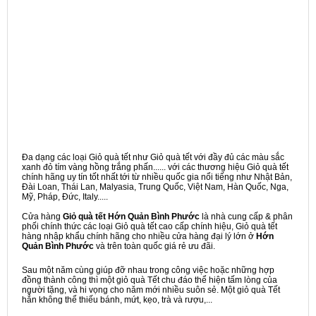
Đa dạng các loại Giỏ quà tết như Giỏ quà tết với đầy đủ các màu sắc
xanh đỏ tím vàng hồng trắng phấn...... với các thương hiệu Giỏ quà tết
chính hãng uy tín tốt nhất tới từ nhiều quốc gia nổi tiếng như Nhật Bản,
Đài Loan, Thái Lan, Malyasia, Trung Quốc, Việt Nam, Hàn Quốc, Nga,
Mỹ, Pháp, Đức, Italy.....
Cửa hàng
Giỏ quà tết Hớn Quản Bình Phước
là nhà cung cấp & phân
phối chính thức các loại Giỏ quà tết cao cấp chính hiệu, Giỏ quà tết
hàng nhập khẩu chính hãng cho nhiều cửa hàng đại lý lớn ở
Hớn
Quản Bình Phước
và trên toàn quốc giá rẻ ưu đãi.
Sau một năm cùng giúp đỡ nhau trong công việc hoặc những hợp
đồng thành công thì một giỏ quà Tết chu đáo thể hiện tấm lòng của
người tặng, và hi vọng cho năm mới nhiều suôn sẻ. Một giỏ quà Tết
hẳn không thể thiếu bánh, mứt, kẹo, trà và rượu,...