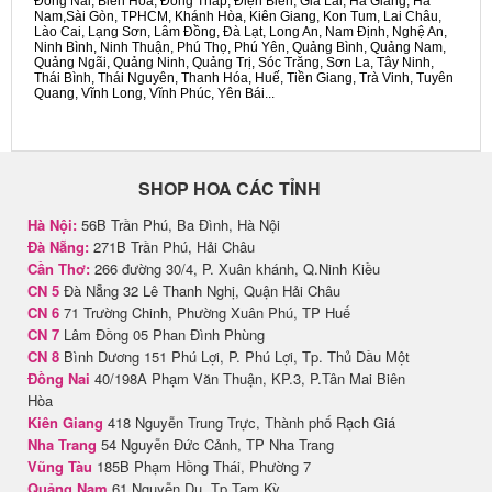
Đồng Nai, Biên Hòa, Đồng Tháp, Điện Biên, Gia Lai, Hà Giang, Hà
Nam,Sài Gòn, TPHCM, Khánh Hòa, Kiên Giang, Kon Tum, Lai Châu,
Lào Cai, Lạng Sơn, Lâm Đồng, Đà Lạt, Long An, Nam Định, Nghệ An,
Ninh Bình, Ninh Thuận, Phú Thọ, Phú Yên, Quảng Bình, Quảng Nam,
Quảng Ngãi, Quảng Ninh, Quảng Trị, Sóc Trăng, Sơn La, Tây Ninh,
Thái Bình, Thái Nguyên, Thanh Hóa, Huế, Tiền Giang, Trà Vinh, Tuyên
Quang, Vĩnh Long, Vĩnh Phúc, Yên Bái...
SHOP HOA CÁC TỈNH
Hà Nội:
56B Trần Phú, Ba Đình, Hà Nội
Đà Nẵng:
271B Trần Phú, Hải Châu
Cần Thơ:
266 đường 30/4, P. Xuân khánh, Q.Ninh Kiều
CN 5
Đà Nẵng 32 Lê Thanh Nghị, Quận Hải Châu
CN 6
71 Trường Chinh, Phường Xuân Phú, TP Huế
CN 7
Lâm Đồng 05 Phan Đình Phùng
CN 8
Bình Dương 151 Phú Lợi, P. Phú Lợi, Tp. Thủ Dầu Một
Đồng Nai
40/198A Phạm Văn Thuận, KP.3, P.Tân Mai Biên
Hòa
Kiên Giang
418 Nguyễn Trung Trực, Thành phố Rạch Giá
Nha Trang
54 Nguyễn Đức Cảnh, TP Nha Trang
Vũng Tàu
185B Phạm Hồng Thái, Phường 7
Quảng Nam
61 Nguyễn Du, Tp Tam Kỳ