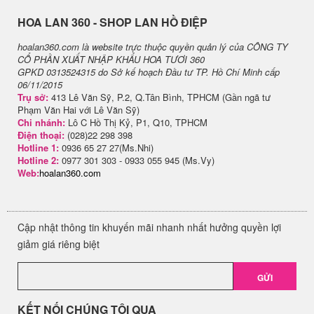
H​OA LAN 360 - SHOP LAN HỒ ĐIỆP
hoalan360.com là website trực thuộc quyền quản lý của CÔNG TY
CỔ PHẦN XUẤT NHẬP KHẨU HOA TƯƠI 360
GPKD 0313524315 do Sở kế hoạch Đầu tư TP. Hồ Chí Minh cấp
06/11/2015
Trụ sở:
413 Lê Văn Sỹ, P.2, Q.Tân Bình, TPHCM (Gần ngã tư
Phạm Văn Hai với Lê Văn Sỹ)
Chi nhánh:
Lô C Hồ Thị Kỷ, P1, Q10, TPHCM
Điện thoại:
(028)22 298 398
Hotline 1:
0936 65 27 27(Ms.Nhi)
Hotline 2:
0977 301 303 - 0933 055 945 (Ms.Vy)
Web:
hoalan360.com
Cập nhật thông tin khuyến mãi nhanh nhất hưởng quyền lợi
giảm giá riêng biệt
GỬI
KẾT NỐI CHÚNG TÔI QUA