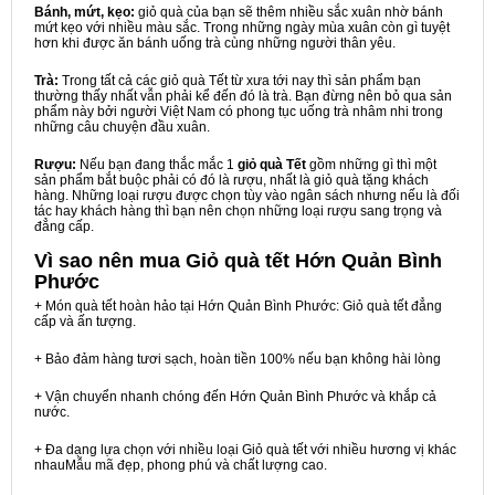
Bánh, mứt, kẹo:
giỏ quà của bạn sẽ thêm nhiều sắc xuân nhờ bánh
mứt kẹo với nhiều màu sắc. Trong những ngày mùa xuân còn gì tuyệt
hơn khi được ăn bánh uống trà cùng những người thân yêu.
Trà:
Trong tất cả các giỏ quà Tết từ xưa tới nay thì sản phẩm bạn
thường thấy nhất vẫn phải kể đến đó là trà. Bạn đừng nên bỏ qua sản
phẩm này bởi người Việt Nam có phong tục uống trà nhâm nhi trong
những câu chuyện đầu xuân.
Rượu:
Nếu bạn đang thắc mắc 1
giỏ quà Tết
gồm những gì thì một
sản phẩm bắt buộc phải có đó là rượu, nhất là giỏ quà tặng khách
hàng. Những loại rượu được chọn tùy vào ngân sách nhưng nếu là đối
tác hay khách hàng thì bạn nên chọn những loại rượu sang trọng và
đẳng cấp.
Vì sao nên mua
Giỏ quà tết Hớn Quản Bình
Phước
+ Món quà tết hoàn hảo tại Hớn Quản Bình Phước: Giỏ quà tết đẳng
cấp và ấn tượng.
+ Bảo đảm hàng tươi sạch, hoàn tiền 100% nếu bạn không hài lòng
+ Vận chuyển nhanh chóng đến Hớn Quản Bình Phước và khắp cả
nước.
+ Đa dạng lựa chọn với nhiều loại Giỏ quà tết với nhiều hương vị khác
nhauMẫu mã đẹp, phong phú và chất lượng cao.