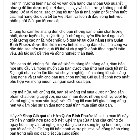
Trên thị trường hiện nay, có vô vàn cửa hàng đại lý bán Giỏ quà tết,
nhưng để tìm được một nơi đáng tin cậy và chất lượng không phải dễ
dàng. Đó là lý do tại sao chúng tôi tự hào là nhà phân phối chính thức
các mặt hàng Giỏ quà tết tại Việt Nam và luôn đi đầu trong lĩnh vực
phân phối Giỏ quà tết cao cấp.
Chúng tôi cam kết mang đến cho bạn những sản phẩm chất lượng
nhất, được tuyển chọn kỹ lưỡng từ những nguyên liệu tươi ngon và
chất lượng cao nhất. Mỗi chiếc Giỏ quà tết tại
cửa hàng Hớn Quản
Bình Phước
được thiết kế tỉ mỉ và tinh tế, mang đậm chất thủ công và
độc đáo, tạo nên món quà tết thú vị và ý nghĩa dành tặng người thân
yêu, đối tác quý bề trên và đồng nghiệp thân thiết.
Bên cạnh đó, chúng tôi luôn đặt khách hàng lên hàng đầu, đảm bảo
mọi nhu cầu và mong muốn của bạn được đáp ứng một cách tốt nhất.
Đội ngũ nhân viên tận tâm và chuyên nghiệp của chúng tôi sẵn sàng
lắng nghe và tư vấn cho bạn lựa chọn những Giỏ quà tết phù hợp nhất,
phù hợp với mong muốn và ngân sách của bạn.
Hơn thế nữa, với chúng tôi, bạn sẽ không chỉ mua được những sản
phẩm chất lượng tuyệt vời, mà còn nhận được những dịch vụ vượt trội
và trải nghiệm mua sắm tuyệt vời. Chúng tôi cam kết giao hàng đúng
hẹn và đảm bảo sự an tâm trong quá trình mua sắm của bạn.
Hãy để
Shop Giỏ quà tết Hớn Quản Bình Phước
làm cho mùa tết này
trở nên ý nghĩa hơn bao giờ hết. Ghé thăm cửa hàng của chúng tôi
ngay hôm nay và trải nghiệm sự đẳng cấp và sang trọng từ những món
quà tết đặc biệt. Chúng tôi hân hạnh được phục vụ và đồng hành cùng
bạn trong mỗi dịp đặc biệt của cuộc sống!