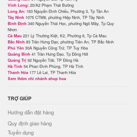
Vĩnh Long:
20/A2 Phạm Thái Bường
Long An:
163 Nguyễn Đình Chiểu, Phường 3, Tp Tân An
Tây Ninh
1075 CTM8, phường Hiệp Ninh, TP Tây Ninh
Bình Định
340 Nguyễn Thái Học, phường Ngô Mây, Tp Quy
Nhơn
Cà Mau
221 Lý Thường Kiệt, K2, Phường 6, Tp Cà Mau
Bắc Ninh
83 Trần Hưng Đạo, phường Tiền An, TP Bắc Ninh
Phú Yên
30A Nguyễn Công Trứ, TP Tuy Hòa
Quảng Bình
41 Trần Hưng Đạo, Tp Đồng Hới
Quảng Trị
92 Nguyễn Trãi, TP Đông Hà
Hà Tĩnh
54 Phan Đình Phùng, TP Hà Tĩnh
Thanh Hóa
177 Lê Lai, TP Thanh Hóa
Xem thêm chi nhánh shop hoa
TRỢ GIÚP
Hướng dẫn đặt hàng
Quy định giao hàng
Tuyển dụng