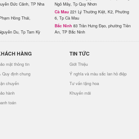
uyễn Đức Cảnh, TP Nha
Ngô Mây, Tp Quy Nhơn
Cà Mau
221 Lý Thường Kiệt, K2, Phường
Phạm Hồng Thái,
6, Tp Cà Mau
Bắc Ninh
83 Trần Hưng Đạo, phường Tiền
Nguyễn Du, Tp Tam Kỳ
An, TP Bắc Ninh
KHÁCH HÀNG
TIN TỨC
ảo mật thông tin
Giới Thiệu
& Quy định chung
Ý nghĩa và màu sắc lan hồ điệp
vận chuyển
Tư vấn tặng hoa
bảo hành
Khuyến mãi
hanh toán