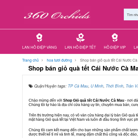
Tìm nh
LAN HỒ ĐIỆP VÀNG
LAN HỒ ĐIỆP TẾT
HỒ ĐIỆP VIP
LA
Trang chủ
hoa tươi đường
Shop bán giỏ quà tết Cái Nước C
Shop bán giỏ quà tết Cái Nước Cà M
Quận/Huyện tags:
TP Cà Mau
,
U Minh
,
Thới Bình
,
Trần V
Chào mừng đến với
Shop Giỏ quà tết Cái Nước Cà Mau
- nơi đ
Chúng tôi tự hào là địa chỉ cửa hàng uy tín, chuyên mua bán, cun
Trên thị trường hiện nay, có vô vàn cửa hàng đại lý bán Giỏ quà t
mặt hàng Giỏ quà tết tại Việt Nam và luôn đi đầu trong lĩnh vực p
Chúng tôi cam kết mang đến cho bạn những sản phẩm chất lượng n
được thiết kế tỉ mỉ và tinh tế, mang đậm chất thủ công và độc đáo,