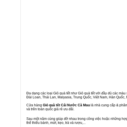
Đa dạng các loại Giỏ quà tết như Giỏ quà tết với đầy đủ các màu s
Đài Loan, Thái Lan, Malyasia, Trung Quốc, Việt Nam, Hàn Quốc, Ng
Cửa hàng
Giỏ quà tết Cái Nước Cà Mau
là nhà cung cấp & phân 
và trên toàn quốc giá rẻ ưu đãi.
Sau một năm cùng giúp đỡ nhau trong công việc hoặc những hợp đ
thể thiếu bánh, mứt, kẹo, trà và rượu,...