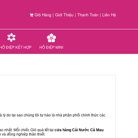
Giỏ Hàng
|
Giới Thiệu
|
Thanh Toán
|
Liên Hệ
HỒ ĐIỆP KẾT HỢP
HỒ ĐIỆP MINI
 lý do tại sao chúng tôi tự hào là nhà phân phối chính thức các
 nhất. Mỗi chiếc Giỏ quà tết tại
cửa hàng Cái Nước Cà Mau
n và đồng nghiệp thân thiết.