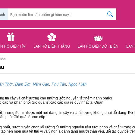
anh
N HỒ ĐIỆP TÍM
LAN HỒ ĐIỆP TRẮNG
LAN HỒ ĐIỆP ĐỘT BIẾN
LAN 
à Mau
au
ăn Thời
,
Đầm Dơi
,
Năm Căn
,
Phú Tân
,
Ngọc Hiển
áng tin cậy và chất lượng cho những ước nguyện tết thêm hạnh phúc!
g cấp và phân phối Giỏ quà tết cao cấp giá rẻ duy nhất tại Quận
ết, nhưng để tìm được một nơi đáng tin cậy và chất lượng không phải dễ dàng. Đó là
hân phối Giỏ quà tết cao cấp.
hất, được tuyển chọn kỹ lưỡng từ những nguyên liệu tươi ngon và chất lượng cao
 tạo nên món quà tết thú vị và ý nghĩa dành tặng người thân yêu, đối tác quý bề trê