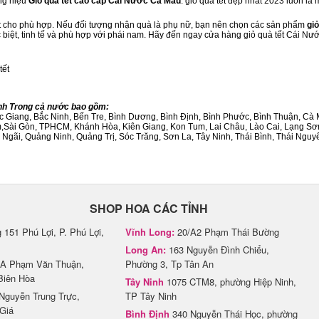
ng hiệu
Giỏ quà tết cao cấp Cái Nước Cà Mau
. giỏ quà tết đẹp nhất 2023 luôn là
ết cho phù hợp. Nếu đối tượng nhận quà là phụ nữ, bạn nên chọn các sản phẩm
giỏ
ặc biệt, tinh tế và phù hợp với phái nam. Hãy đến ngay cửa hàng giỏ quà tết Cái N
tết
ành Trong cả nước bao gồm:
Bắc Giang, Bắc Ninh, Bến Tre, Bình Dương, Bình Định, Bình Phước, Bình Thuận, 
am,Sài Gòn, TPHCM, Khánh Hòa, Kiên Giang, Kon Tum, Lai Châu, Lào Cai, Lạng Sơ
ãi, Quảng Ninh, Quảng Trị, Sóc Trăng, Sơn La, Tây Ninh, Thái Bình, Thái Nguyê
SHOP HOA CÁC TỈNH
151 Phú Lợi, P. Phú Lợi,
Vĩnh Long:
20/A2 Phạm Thái Bường
Long An:
163 Nguyễn Đình Chiểu,
A Phạm Văn Thuận,
Phường 3, Tp Tân An
Biên Hòa
Tây Ninh
1075 CTM8, phường Hiệp Ninh,
Nguyễn Trung Trực,
TP Tây Ninh
Giá
Bình Định
340 Nguyễn Thái Học, phường