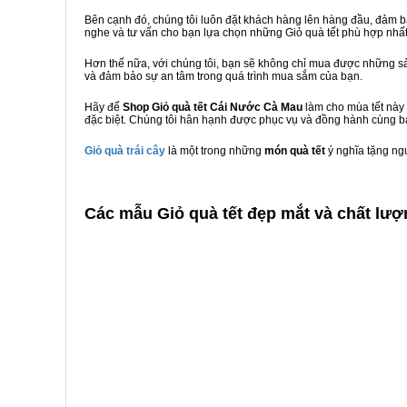
Bên cạnh đó, chúng tôi luôn đặt khách hàng lên hàng đầu, đảm 
nghe và tư vấn cho bạn lựa chọn những Giỏ quà tết phù hợp nhấ
Hơn thế nữa, với chúng tôi, bạn sẽ không chỉ mua được những sả
và đảm bảo sự an tâm trong quá trình mua sắm của bạn.
Hãy để
Shop Giỏ quà tết Cái Nước Cà Mau
làm cho mùa tết này 
đặc biệt. Chúng tôi hân hạnh được phục vụ và đồng hành cùng bạ
Giỏ quà trái cây
là một trong những
món quà tết
ý nghĩa tặng ng
C
ác mẫu Giỏ quà tết đẹp mắt và chất lượ