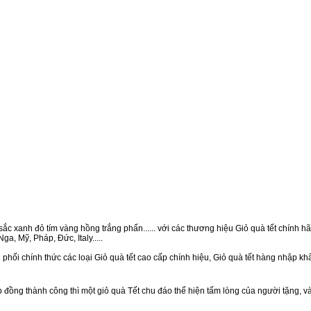
ắc xanh đỏ tím vàng hồng trắng phấn...... với các thương hiệu Giỏ quà tết chính hãn
a, Mỹ, Pháp, Đức, Italy.....
phối chính thức các loại Giỏ quà tết cao cấp chính hiệu, Giỏ quà tết hàng nhập k
ồng thành công thì một giỏ quà Tết chu đáo thể hiện tấm lòng của người tặng, v