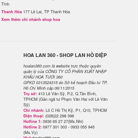
Tĩnh
Thanh Hóa
177 Lê Lai, TP Thanh Hóa
Xem thêm chi nhánh shop hoa
H​OA LAN 360 - SHOP LAN HỒ ĐIỆP
hoalan360.com là website trực thuộc quyền
quản lý của CÔNG TY CỔ PHẦN XUẤT NHẬP
KHẨU HOA TƯƠI 360
GPKD 0313524315 do Sở kế hoạch Đầu tư TP.
Hồ Chí Minh cấp 06/11/2015
Trụ sở:
413 Lê Văn Sỹ, P.2, Q.Tân Bình,
TPHCM (Gần ngã tư Phạm Văn Hai với Lê Văn
Sỹ)
Chi nhánh:
Lô C Hồ Thị Kỷ, P1, Q10, TPHCM
Điện thoại:
(028)22 298 398
Hotline 1:
0936 65 27 27(Ms.Nhi)
Hotline 2:
0977 301 303 - 0933 055 945
(Ms.Vy)
Web:
hoalan360.com