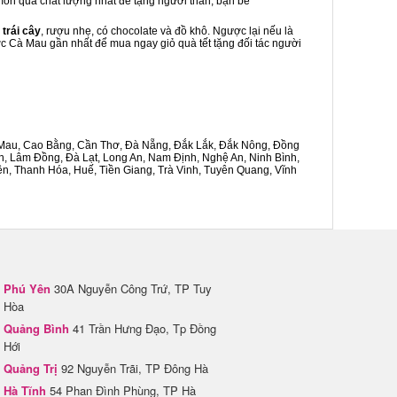
 món quà chất lượng nhất để tặng người thân, bạn bè
 trái cây
, rượu nhẹ, có chocolate và đồ khô. Ngược lại nếu là
ước Cà Mau gần nhất để mua ngay giỏ quà tết tặng đối tác người
Cà Mau, Cao Bằng, Cần Thơ, Đà Nẵng, Đắk Lắk, Đắk Nông, Đồng
n, Lâm Đồng, Đà Lạt, Long An, Nam Định, Nghệ An, Ninh Bình,
n, Thanh Hóa, Huế, Tiền Giang, Trà Vinh, Tuyên Quang, Vĩnh
Phú Yên
30A Nguyễn Công Trứ, TP Tuy
Hòa
Quảng Bình
41 Trần Hưng Đạo, Tp Đồng
Hới
Quảng Trị
92 Nguyễn Trãi, TP Đông Hà
Hà Tĩnh
54 Phan Đình Phùng, TP Hà