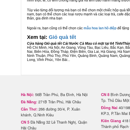
hình thực tế, có tem chống hàng giả và tem bảo hành mang thươ
Tùy vào từng đối tượng mà bạn có thể chọn một chiếc hộp quà t
nam, bạn có thể chọn các loại rượu mạnh và các loại trà, cafe đ
thân, gia đình nha bạn
Ngoài ra, bạn cũng có thể chọn các
mẫu hoa lan hồ điệp
để tặng 
Xem tại:
G
iỏ quà tết
Cửa hàng Giỏ quà tết Cái Nước Cà Mau có mặt tại 64 Tỉnh/Th
Hồ Chí Minh, Hà Nội, An Giang, Vũng Tàu, Bạc Liêu, Bắc Kạn, 
Nai, Biên Hòa, Đồng Tháp, Điện Biên, Gia Lai, Hà Giang, Hà N
Ninh Thuận, Phú Thọ, Phú Yên, Quảng Bình, Quảng Nam, Quảng Ng
Long, Vĩnh Phúc, Yên Bái...
Hà Nội:
56B Trần Phú, Ba Đình, Hà Nội
CN 8
Bình Dương 
Tp. Thủ Dầu Một
Đà Nẵng:
271B Trần Phú, Hải Châu
Đồng Nai
40/198
Cần Thơ:
266 đường 30/4, P. Xuân
KP.3, P.Tân Mai 
khánh, Q.Ninh Kiều
Kiên Giang
418 
CN 5
Đà Nẵng 32 Lê Thanh Nghị, Quận
Thành phố Rạch 
Hải Châu