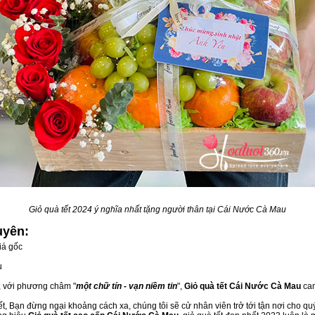
Giỏ quà tết 2024 ý nghĩa nhất tặng người thân tại Cái Nước Cà Mau
uyên:
iá gốc
u
, với phương châm "
một chữ tín - vạn niềm tin
",
Giỏ quà tết Cái Nước Cà Mau
cam
t, Bạn đừng ngại khoảng cách xa, chúng tôi sẽ cử nhân viên trở tới tận nơi cho qu