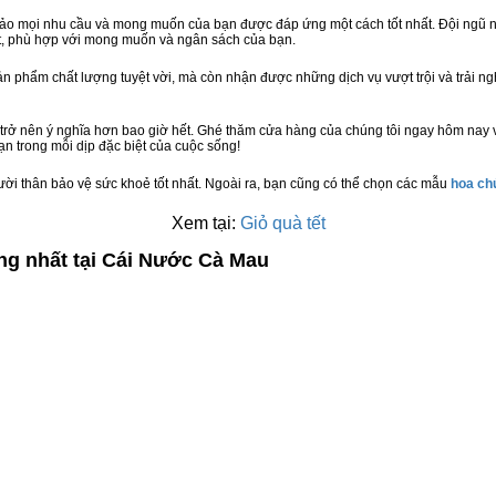
bảo mọi nhu cầu và mong muốn của bạn được đáp ứng một cách tốt nhất. Đội ngũ n
t, phù hợp với mong muốn và ngân sách của bạn.
n phẩm chất lượng tuyệt vời, mà còn nhận được những dịch vụ vượt trội và trải n
trở nên ý nghĩa hơn bao giờ hết. Ghé thăm cửa hàng của chúng tôi ngay hôm nay 
n trong mỗi dịp đặc biệt của cuộc sống!
ười thân bảo vệ sức khoẻ tốt nhất. Ngoài ra, bạn cũng có thể chọn các mẫu
hoa c
Xem tại:
Giỏ quà tết
ng nhất tại Cái Nước Cà Mau