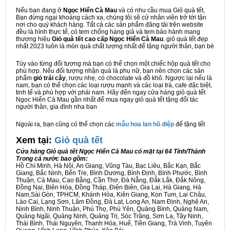
Nếu bạn đang ở
Ngọc Hiển Cà Mau
và có nhu cầu mua Giỏ quà tết,
Bạn đừng ngại khoảng cách xa, chúng tôi sẽ cử nhân viên trở tới tận
nơi cho quý khách hàng. Tất cả các sản phẩm đăng tải trên website
đều là hình thực tế, có tem chống hàng giả và tem bảo hành mang
thương hiệu
Giỏ quà tết cao cấp Ngọc Hiển Cà Mau
. giỏ quà tết đẹp
nhất 2023 luôn là món quà chất lượng nhất để tặng người thân, bạn bè
Tùy vào từng đối tượng mà bạn có thể chọn một chiếc hộp quà tết cho
phù hợp. Nếu đối tượng nhận quà là phụ nữ, bạn nên chọn các sản
phẩm
giỏ trái cây
, rượu nhẹ, có chocolate và đồ khô. Ngược lại nếu là
nam, bạn có thể chọn các loại rượu mạnh và các loại trà, cafe đặc biệt,
tinh tế và phù hợp với phái nam. Hãy đến ngay cửa hàng giỏ quà tết
Ngọc Hiển Cà Mau gần nhất để mua ngay giỏ quà tết tặng đối tác
người thân, gia đình nha bạn
Ngoài ra, bạn cũng có thể chọn các
mẫu hoa lan hồ điệp
để tặng tết
Xem tại:
G
iỏ quà tết
Cửa hàng Giỏ quà tết Ngọc Hiển Cà Mau có mặt tại 64 Tỉnh/Thành
Trong cả nước bao gồm:
Hồ Chí Minh, Hà Nội, An Giang, Vũng Tàu, Bạc Liêu, Bắc Kạn, Bắc
Giang, Bắc Ninh, Bến Tre, Bình Dương, Bình Định, Bình Phước, Bình
Thuận, Cà Mau, Cao Bằng, Cần Thơ, Đà Nẵng, Đắk Lắk, Đắk Nông,
Đồng Nai, Biên Hòa, Đồng Tháp, Điện Biên, Gia Lai, Hà Giang, Hà
Nam,Sài Gòn, TPHCM, Khánh Hòa, Kiên Giang, Kon Tum, Lai Châu,
Lào Cai, Lạng Sơn, Lâm Đồng, Đà Lạt, Long An, Nam Định, Nghệ An,
Ninh Bình, Ninh Thuận, Phú Thọ, Phú Yên, Quảng Bình, Quảng Nam,
Quảng Ngãi, Quảng Ninh, Quảng Trị, Sóc Trăng, Sơn La, Tây Ninh,
Thái Bình, Thái Nguyên, Thanh Hóa, Huế, Tiền Giang, Trà Vinh, Tuyên