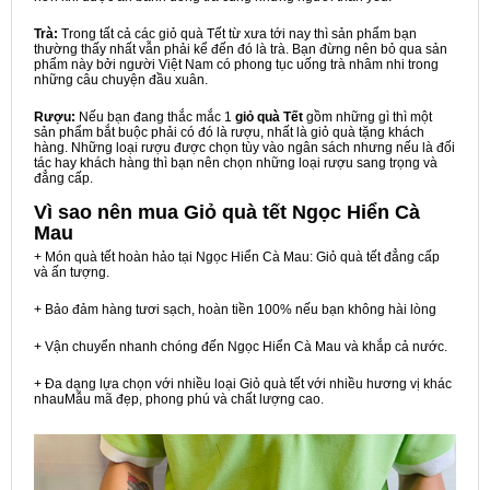
Trà:
Trong tất cả các giỏ quà Tết từ xưa tới nay thì sản phẩm bạn
thường thấy nhất vẫn phải kể đến đó là trà. Bạn đừng nên bỏ qua sản
phẩm này bởi người Việt Nam có phong tục uống trà nhâm nhi trong
những câu chuyện đầu xuân.
Rượu:
Nếu bạn đang thắc mắc 1
giỏ quà Tết
gồm những gì thì một
sản phẩm bắt buộc phải có đó là rượu, nhất là giỏ quà tặng khách
hàng. Những loại rượu được chọn tùy vào ngân sách nhưng nếu là đối
tác hay khách hàng thì bạn nên chọn những loại rượu sang trọng và
đẳng cấp.
Vì sao nên mua
Giỏ quà tết Ngọc Hiển Cà
Mau
+ Món quà tết hoàn hảo tại Ngọc Hiển Cà Mau: Giỏ quà tết đẳng cấp
và ấn tượng.
+ Bảo đảm hàng tươi sạch, hoàn tiền 100% nếu bạn không hài lòng
+ Vận chuyển nhanh chóng đến Ngọc Hiển Cà Mau và khắp cả nước.
+ Đa dạng lựa chọn với nhiều loại Giỏ quà tết với nhiều hương vị khác
nhauMẫu mã đẹp, phong phú và chất lượng cao.