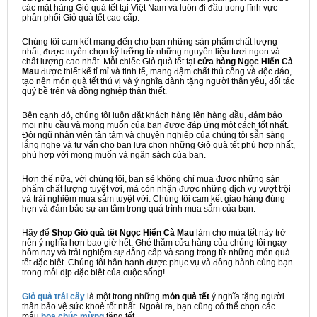
các mặt hàng Giỏ quà tết tại Việt Nam và luôn đi đầu trong lĩnh vực
phân phối Giỏ quà tết cao cấp.
Chúng tôi cam kết mang đến cho bạn những sản phẩm chất lượng
nhất, được tuyển chọn kỹ lưỡng từ những nguyên liệu tươi ngon và
chất lượng cao nhất. Mỗi chiếc Giỏ quà tết tại
cửa hàng Ngọc Hiển Cà
Mau
được thiết kế tỉ mỉ và tinh tế, mang đậm chất thủ công và độc đáo,
tạo nên món quà tết thú vị và ý nghĩa dành tặng người thân yêu, đối tác
quý bề trên và đồng nghiệp thân thiết.
Bên cạnh đó, chúng tôi luôn đặt khách hàng lên hàng đầu, đảm bảo
mọi nhu cầu và mong muốn của bạn được đáp ứng một cách tốt nhất.
Đội ngũ nhân viên tận tâm và chuyên nghiệp của chúng tôi sẵn sàng
lắng nghe và tư vấn cho bạn lựa chọn những Giỏ quà tết phù hợp nhất,
phù hợp với mong muốn và ngân sách của bạn.
Hơn thế nữa, với chúng tôi, bạn sẽ không chỉ mua được những sản
phẩm chất lượng tuyệt vời, mà còn nhận được những dịch vụ vượt trội
và trải nghiệm mua sắm tuyệt vời. Chúng tôi cam kết giao hàng đúng
hẹn và đảm bảo sự an tâm trong quá trình mua sắm của bạn.
Hãy để
Shop Giỏ quà tết Ngọc Hiển Cà Mau
làm cho mùa tết này trở
nên ý nghĩa hơn bao giờ hết. Ghé thăm cửa hàng của chúng tôi ngay
hôm nay và trải nghiệm sự đẳng cấp và sang trọng từ những món quà
tết đặc biệt. Chúng tôi hân hạnh được phục vụ và đồng hành cùng bạn
trong mỗi dịp đặc biệt của cuộc sống!
Giỏ quà trái cây
là một trong những
món quà tết
ý nghĩa tặng người
thân bảo vệ sức khoẻ tốt nhất. Ngoài ra, bạn cũng có thể chọn các
mẫu
hoa chúc mừng
tặng tết