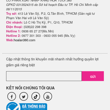
CỔ PHẦN XUẤT NHẬP KHẨU HOA TƯƠI 360
GPKD 0313524315 do Sở kế hoạch Đầu tư TP. Hồ Chí Minh cấp
06/11/2015
Trụ sở:
413 Lê Văn Sỹ, P.2, Q.Tân Bình, TPHCM (Gần ngã tư
Phạm Văn Hai với Lê Văn Sỹ)
Chi nhánh:
Lô C Hồ Thị Kỷ, P1, Q10, TPHCM
Điện thoại:
(028)22 298 398
Hotline 1:
0936 65 27 27(Ms.Nhi)
Hotline 2:
0977 301 303 - 0933 055 945 (Ms.Vy)
Web:
hoalan360.com
Cập nhật thông tin khuyến mãi nhanh nhất hưởng quyền lợi
giảm giá riêng biệt
GỬI
KẾT NỐI CHÚNG TÔI QUA