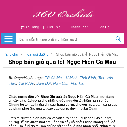
Giỏ Hàng
|
Giới Thiệu
|
Thanh Toán
|
Liên Hệ
Trang chủ
hoa tươi đường
Shop bán giỏ quà tết Ngọc Hiển Cà Mau
Shop bán giỏ quà tết Ngọc Hiển Cà Mau
Quận/Huyện tags:
TP Cà Mau
,
U Minh
,
Thới Bình
,
Trần Văn
Thời
,
Cái Nước
,
Đầm Dơi
,
Năm Căn
,
Phú Tân
Chào mừng đến với
Shop Giỏ quà tết Ngọc Hiển Cà Mau
- nơi đáng
tin cậy và chất lượng cho những ước nguyện tết thêm hạnh phúc!
Chúng tôi tự hào là địa chỉ cửa hàng uy tín, chuyên mua bán, cung cấp
và phân phối Giỏ quà tết cao cấp giá rẻ duy nhất tại Quận
Trên thị trường hiện nay, có vô vàn cửa hàng đại lý bán Giỏ quà tết,
nhưng để tìm được một nơi đáng tin cậy và chất lượng không phải dễ
dàng. Đó là lý do tại sao chúng tôi tự hào là nhà phân phối chính thức