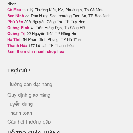
Nhơn
Cà Mau
221 Lý Thường Kiệt, K2, Phường 6, Tp Cà Mau
Bắc Ninh
83 Trần Hưng Đạo, phường Tiền An, TP Bắc Ninh
Phú Yên
30A Nguyễn Công Trứ, TP Tuy Hòa
Quảng Bình
41 Trần Hưng Đạo, Tp Đồng Hới
Quảng Trị
92 Nguyễn Trãi, TP Đông Hà
Hà Tĩnh
54 Phan Đình Phùng, TP Hà Tĩnh
Thanh Hóa
177 Lê Lai, TP Thanh Hóa
Xem thêm chi nhánh shop hoa
TRỢ GIÚP
Hướng dẫn đặt hàng
Quy định giao hàng
Tuyển dụng
Thanh toán
Câu hỏi thường gặp
HỖ TRỢ KHÁCH HÀNG