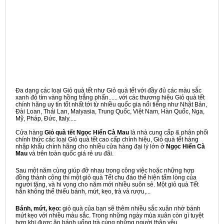
Đa dạng các loại Giỏ quà tết như Giỏ quà tết với đầy đủ các màu sắc
xanh đỏ tím vàng hồng trắng phấn...... với các thương hiệu Giỏ quà tết
chính hãng uy tín tốt nhất tới từ nhiều quốc gia nổi tiếng như Nhật Bản,
Đài Loan, Thái Lan, Malyasia, Trung Quốc, Việt Nam, Hàn Quốc, Nga,
Mỹ, Pháp, Đức, Italy.....
Cửa hàng
Giỏ quà tết Ngọc Hiển Cà Mau
là nhà cung cấp & phân phối
chính thức các loại Giỏ quà tết cao cấp chính hiệu, Giỏ quà tết hàng
nhập khẩu chính hãng cho nhiều cửa hàng đại lý lớn ở
Ngọc Hiển Cà
Mau
và trên toàn quốc giá rẻ ưu đãi.
Sau một năm cùng giúp đỡ nhau trong công việc hoặc những hợp
đồng thành công thì một giỏ quà Tết chu đáo thể hiện tấm lòng của
người tặng, và hi vọng cho năm mới nhiều suôn sẻ. Một giỏ quà Tết
hẳn không thể thiếu bánh, mứt, kẹo, trà và rượu,...
Bánh, mứt, kẹo:
giỏ quà của bạn sẽ thêm nhiều sắc xuân nhờ bánh
mứt kẹo với nhiều màu sắc. Trong những ngày mùa xuân còn gì tuyệt
hơn khi được ăn bánh uống trà cùng những người thân yêu.