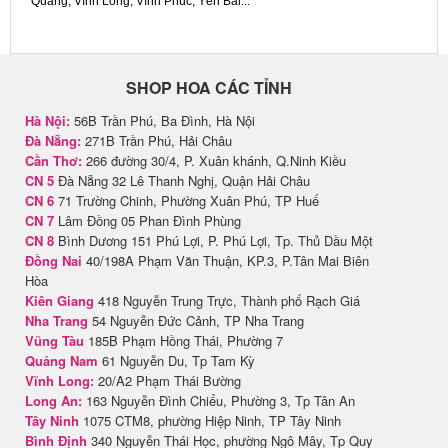
Quang, Vĩnh Long, Vĩnh Phúc, Yên Bái...
SHOP HOA CÁC TỈNH
Hà Nội:
56B Trần Phú, Ba Đình, Hà Nội
Đà Nẵng:
271B Trần Phú, Hải Châu
Cần Thơ:
266 đường 30/4, P. Xuân khánh, Q.Ninh Kiều
CN 5
Đà Nẵng 32 Lê Thanh Nghị, Quận Hải Châu
CN 6
71 Trường Chinh, Phường Xuân Phú, TP Huế
CN 7
Lâm Đồng 05 Phan Đình Phùng
CN 8
Bình Dương 151 Phú Lợi, P. Phú Lợi, Tp. Thủ Dầu Một
Đồng Nai
40/198A Phạm Văn Thuận, KP.3, P.Tân Mai Biên
Hòa
Kiên Giang
418 Nguyễn Trung Trực, Thành phố Rạch Giá
Nha Trang
54 Nguyễn Đức Cảnh, TP Nha Trang
Vũng Tàu
185B Phạm Hồng Thái, Phường 7
Quảng Nam
61 Nguyễn Du, Tp Tam Kỳ
Vĩnh Long:
20/A2 Phạm Thái Bường
Long An:
163 Nguyễn Đình Chiểu, Phường 3, Tp Tân An
Tây Ninh
1075 CTM8, phường Hiệp Ninh, TP Tây Ninh
Bình Định
340 Nguyễn Thái Học, phường Ngô Mây, Tp Quy