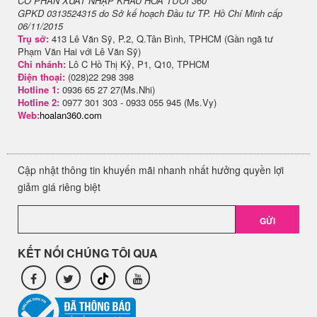
CỔ PHẦN XUẤT NHẬP KHẨU HOA TƯƠI 360
GPKD 0313524315 do Sở kế hoạch Đầu tư TP. Hồ Chí Minh cấp
06/11/2015
Trụ sở:
413 Lê Văn Sỹ, P.2, Q.Tân Bình, TPHCM (Gần ngã tư
Phạm Văn Hai với Lê Văn Sỹ)
Chi nhánh:
Lô C Hồ Thị Kỷ, P1, Q10, TPHCM
Điện thoại:
(028)22 298 398
Hotline 1:
0936 65 27 27(Ms.Nhi)
Hotline 2:
0977 301 303 - 0933 055 945 (Ms.Vy)
Web:
hoalan360.com
Cập nhật thông tin khuyến mãi nhanh nhất hưởng quyền lợi
giảm giá riêng biệt
GỬI
KẾT NỐI CHÚNG TÔI QUA