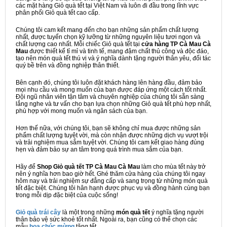
các mặt hàng Giỏ quà tết tại Việt Nam và luôn đi đầu trong lĩnh vực
phân phối Giỏ quà tết cao cấp.
Chúng tôi cam kết mang đến cho bạn những sản phẩm chất lượng
nhất, được tuyển chọn kỹ lưỡng từ những nguyên liệu tươi ngon và
chất lượng cao nhất. Mỗi chiếc Giỏ quà tết tại
cửa hàng TP Cà Mau Cà
Mau
được thiết kế tỉ mỉ và tinh tế, mang đậm chất thủ công và độc đáo,
tạo nên món quà tết thú vị và ý nghĩa dành tặng người thân yêu, đối tác
quý bề trên và đồng nghiệp thân thiết.
Bên cạnh đó, chúng tôi luôn đặt khách hàng lên hàng đầu, đảm bảo
mọi nhu cầu và mong muốn của bạn được đáp ứng một cách tốt nhất.
Đội ngũ nhân viên tận tâm và chuyên nghiệp của chúng tôi sẵn sàng
lắng nghe và tư vấn cho bạn lựa chọn những Giỏ quà tết phù hợp nhất,
phù hợp với mong muốn và ngân sách của bạn.
Hơn thế nữa, với chúng tôi, bạn sẽ không chỉ mua được những sản
phẩm chất lượng tuyệt vời, mà còn nhận được những dịch vụ vượt trội
và trải nghiệm mua sắm tuyệt vời. Chúng tôi cam kết giao hàng đúng
hẹn và đảm bảo sự an tâm trong quá trình mua sắm của bạn.
Hãy để
Shop Giỏ quà tết TP Cà Mau Cà Mau
làm cho mùa tết này trở
nên ý nghĩa hơn bao giờ hết. Ghé thăm cửa hàng của chúng tôi ngay
hôm nay và trải nghiệm sự đẳng cấp và sang trọng từ những món quà
tết đặc biệt. Chúng tôi hân hạnh được phục vụ và đồng hành cùng bạn
trong mỗi dịp đặc biệt của cuộc sống!
Giỏ quà trái cây
là một trong những
món quà tết
ý nghĩa tặng người
thân bảo vệ sức khoẻ tốt nhất. Ngoài ra, bạn cũng có thể chọn các
mẫu
hoa chúc mừng
tặng tết