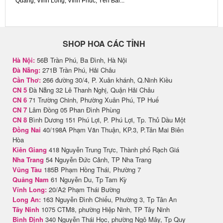
Quang, Vĩnh Long, Vĩnh Phúc, Yên Bái...
SHOP HOA CÁC TỈNH
Hà Nội:
56B Trần Phú, Ba Đình, Hà Nội
Đà Nẵng:
271B Trần Phú, Hải Châu
Cần Thơ:
266 đường 30/4, P. Xuân khánh, Q.Ninh Kiều
CN 5
Đà Nẵng 32 Lê Thanh Nghị, Quận Hải Châu
CN 6
71 Trường Chinh, Phường Xuân Phú, TP Huế
CN 7
Lâm Đồng 05 Phan Đình Phùng
CN 8
Bình Dương 151 Phú Lợi, P. Phú Lợi, Tp. Thủ Dầu Một
Đồng Nai
40/198A Phạm Văn Thuận, KP.3, P.Tân Mai Biên
Hòa
Kiên Giang
418 Nguyễn Trung Trực, Thành phố Rạch Giá
Nha Trang
54 Nguyễn Đức Cảnh, TP Nha Trang
Vũng Tàu
185B Phạm Hồng Thái, Phường 7
Quảng Nam
61 Nguyễn Du, Tp Tam Kỳ
Vĩnh Long:
20/A2 Phạm Thái Bường
Long An:
163 Nguyễn Đình Chiểu, Phường 3, Tp Tân An
Tây Ninh
1075 CTM8, phường Hiệp Ninh, TP Tây Ninh
Bình Định
340 Nguyễn Thái Học, phường Ngô Mây, Tp Quy