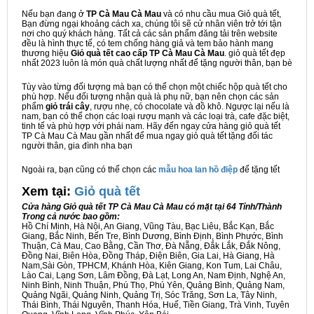
Nếu bạn đang ở
TP Cà Mau Cà Mau
và có nhu cầu mua Giỏ quà tết,
Bạn đừng ngại khoảng cách xa, chúng tôi sẽ cử nhân viên trở tới tận
nơi cho quý khách hàng. Tất cả các sản phẩm đăng tải trên website
đều là hình thực tế, có tem chống hàng giả và tem bảo hành mang
thương hiệu
Giỏ quà tết cao cấp TP Cà Mau Cà Mau
. giỏ quà tết đẹp
nhất 2023 luôn là món quà chất lượng nhất để tặng người thân, bạn bè
Tùy vào từng đối tượng mà bạn có thể chọn một chiếc hộp quà tết cho
phù hợp. Nếu đối tượng nhận quà là phụ nữ, bạn nên chọn các sản
phẩm
giỏ trái cây
, rượu nhẹ, có chocolate và đồ khô. Ngược lại nếu là
nam, bạn có thể chọn các loại rượu mạnh và các loại trà, cafe đặc biệt,
tinh tế và phù hợp với phái nam. Hãy đến ngay cửa hàng giỏ quà tết
TP Cà Mau Cà Mau gần nhất để mua ngay giỏ quà tết tặng đối tác
người thân, gia đình nha bạn
Ngoài ra, bạn cũng có thể chọn các
mẫu hoa lan hồ điệp
để tặng tết
Xem tại:
G
iỏ quà tết
Cửa hàng Giỏ quà tết TP Cà Mau Cà Mau có mặt tại 64 Tỉnh/Thành
Trong cả nước bao gồm:
Hồ Chí Minh, Hà Nội, An Giang, Vũng Tàu, Bạc Liêu, Bắc Kạn, Bắc
Giang, Bắc Ninh, Bến Tre, Bình Dương, Bình Định, Bình Phước, Bình
Thuận, Cà Mau, Cao Bằng, Cần Thơ, Đà Nẵng, Đắk Lắk, Đắk Nông,
Đồng Nai, Biên Hòa, Đồng Tháp, Điện Biên, Gia Lai, Hà Giang, Hà
Nam,Sài Gòn, TPHCM, Khánh Hòa, Kiên Giang, Kon Tum, Lai Châu,
Lào Cai, Lạng Sơn, Lâm Đồng, Đà Lạt, Long An, Nam Định, Nghệ An,
Ninh Bình, Ninh Thuận, Phú Thọ, Phú Yên, Quảng Bình, Quảng Nam,
Quảng Ngãi, Quảng Ninh, Quảng Trị, Sóc Trăng, Sơn La, Tây Ninh,
Thái Bình, Thái Nguyên, Thanh Hóa, Huế, Tiền Giang, Trà Vinh, Tuyên