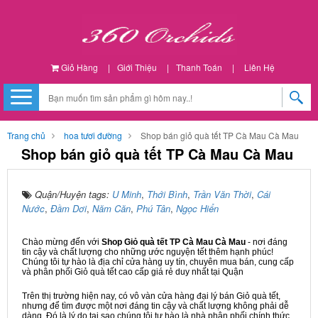
Giỏ Hàng
|
Giới Thiệu
|
Thanh Toán
|
Liên Hệ
Trang chủ
hoa tươi đường
Shop bán giỏ quà tết TP Cà Mau Cà Mau
Shop bán giỏ quà tết TP Cà Mau Cà Mau
Quận/Huyện tags:
U Minh
,
Thới Bình
,
Trần Văn Thời
,
Cái
Nước
,
Đầm Dơi
,
Năm Căn
,
Phú Tân
,
Ngọc Hiển
Chào mừng đến với
Shop Giỏ quà tết TP Cà Mau Cà Mau
- nơi đáng
tin cậy và chất lượng cho những ước nguyện tết thêm hạnh phúc!
Chúng tôi tự hào là địa chỉ cửa hàng uy tín, chuyên mua bán, cung cấp
và phân phối Giỏ quà tết cao cấp giá rẻ duy nhất tại Quận
Trên thị trường hiện nay, có vô vàn cửa hàng đại lý bán Giỏ quà tết,
nhưng để tìm được một nơi đáng tin cậy và chất lượng không phải dễ
dàng. Đó là lý do tại sao chúng tôi tự hào là nhà phân phối chính thức