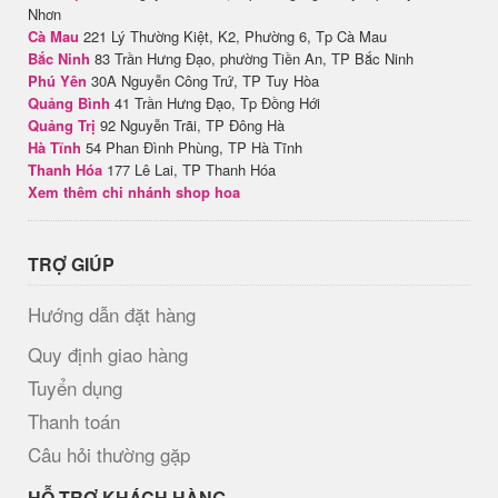
Nhơn
Cà Mau
221 Lý Thường Kiệt, K2, Phường 6, Tp Cà Mau
Bắc Ninh
83 Trần Hưng Đạo, phường Tiền An, TP Bắc Ninh
Phú Yên
30A Nguyễn Công Trứ, TP Tuy Hòa
Quảng Bình
41 Trần Hưng Đạo, Tp Đồng Hới
Quảng Trị
92 Nguyễn Trãi, TP Đông Hà
Hà Tĩnh
54 Phan Đình Phùng, TP Hà Tĩnh
Thanh Hóa
177 Lê Lai, TP Thanh Hóa
Xem thêm chi nhánh shop hoa
TRỢ GIÚP
Hướng dẫn đặt hàng
Quy định giao hàng
Tuyển dụng
Thanh toán
Câu hỏi thường gặp
HỖ TRỢ KHÁCH HÀNG