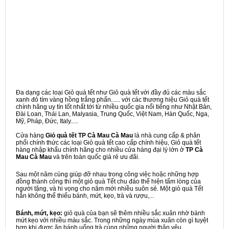
Đa dạng các loại Giỏ quà tết như Giỏ quà tết với đầy đủ các màu sắc
xanh đỏ tím vàng hồng trắng phấn...... với các thương hiệu Giỏ quà tết
chính hãng uy tín tốt nhất tới từ nhiều quốc gia nổi tiếng như Nhật Bản,
Đài Loan, Thái Lan, Malyasia, Trung Quốc, Việt Nam, Hàn Quốc, Nga,
Mỹ, Pháp, Đức, Italy.....
Cửa hàng
Giỏ quà tết TP Cà Mau Cà Mau
là nhà cung cấp & phân
phối chính thức các loại Giỏ quà tết cao cấp chính hiệu, Giỏ quà tết
hàng nhập khẩu chính hãng cho nhiều cửa hàng đại lý lớn ở
TP Cà
Mau Cà Mau
và trên toàn quốc giá rẻ ưu đãi.
Sau một năm cùng giúp đỡ nhau trong công việc hoặc những hợp
đồng thành công thì một giỏ quà Tết chu đáo thể hiện tấm lòng của
người tặng, và hi vọng cho năm mới nhiều suôn sẻ. Một giỏ quà Tết
hẳn không thể thiếu bánh, mứt, kẹo, trà và rượu,...
Bánh, mứt, kẹo:
giỏ quà của bạn sẽ thêm nhiều sắc xuân nhờ bánh
mứt kẹo với nhiều màu sắc. Trong những ngày mùa xuân còn gì tuyệt
hơn khi được ăn bánh uống trà cùng những người thân yêu.