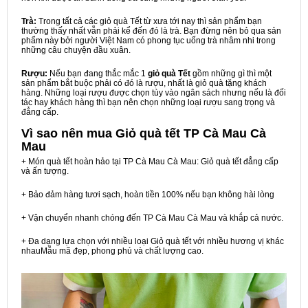
Trà:
Trong tất cả các giỏ quà Tết từ xưa tới nay thì sản phẩm bạn
thường thấy nhất vẫn phải kể đến đó là trà. Bạn đừng nên bỏ qua sản
phẩm này bởi người Việt Nam có phong tục uống trà nhâm nhi trong
những câu chuyện đầu xuân.
Rượu:
Nếu bạn đang thắc mắc 1
giỏ quà Tết
gồm những gì thì một
sản phẩm bắt buộc phải có đó là rượu, nhất là giỏ quà tặng khách
hàng. Những loại rượu được chọn tùy vào ngân sách nhưng nếu là đối
tác hay khách hàng thì bạn nên chọn những loại rượu sang trọng và
đẳng cấp.
Vì sao nên mua
Giỏ quà tết TP Cà Mau Cà
Mau
+ Món quà tết hoàn hảo tại TP Cà Mau Cà Mau: Giỏ quà tết đẳng cấp
và ấn tượng.
+ Bảo đảm hàng tươi sạch, hoàn tiền 100% nếu bạn không hài lòng
+ Vận chuyển nhanh chóng đến TP Cà Mau Cà Mau và khắp cả nước.
+ Đa dạng lựa chọn với nhiều loại Giỏ quà tết với nhiều hương vị khác
nhauMẫu mã đẹp, phong phú và chất lượng cao.