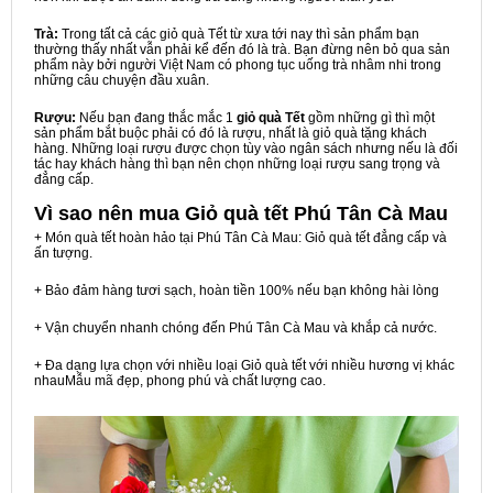
Trà:
Trong tất cả các giỏ quà Tết từ xưa tới nay thì sản phẩm bạn
thường thấy nhất vẫn phải kể đến đó là trà. Bạn đừng nên bỏ qua sản
phẩm này bởi người Việt Nam có phong tục uống trà nhâm nhi trong
những câu chuyện đầu xuân.
Rượu:
Nếu bạn đang thắc mắc 1
giỏ quà Tết
gồm những gì thì một
sản phẩm bắt buộc phải có đó là rượu, nhất là giỏ quà tặng khách
hàng. Những loại rượu được chọn tùy vào ngân sách nhưng nếu là đối
tác hay khách hàng thì bạn nên chọn những loại rượu sang trọng và
đẳng cấp.
Vì sao nên mua
Giỏ quà tết Phú Tân Cà Mau
+ Món quà tết hoàn hảo tại Phú Tân Cà Mau: Giỏ quà tết đẳng cấp và
ấn tượng.
+ Bảo đảm hàng tươi sạch, hoàn tiền 100% nếu bạn không hài lòng
+ Vận chuyển nhanh chóng đến Phú Tân Cà Mau và khắp cả nước.
+ Đa dạng lựa chọn với nhiều loại Giỏ quà tết với nhiều hương vị khác
nhauMẫu mã đẹp, phong phú và chất lượng cao.