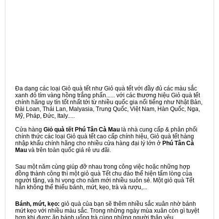
Đa dạng các loại Giỏ quà tết như Giỏ quà tết với đầy đủ các màu sắc
xanh đỏ tím vàng hồng trắng phấn...... với các thương hiệu Giỏ quà tết
chính hãng uy tín tốt nhất tới từ nhiều quốc gia nổi tiếng như Nhật Bản,
Đài Loan, Thái Lan, Malyasia, Trung Quốc, Việt Nam, Hàn Quốc, Nga,
Mỹ, Pháp, Đức, Italy.....
Cửa hàng
Giỏ quà tết Phú Tân Cà Mau
là nhà cung cấp & phân phối
chính thức các loại Giỏ quà tết cao cấp chính hiệu, Giỏ quà tết hàng
nhập khẩu chính hãng cho nhiều cửa hàng đại lý lớn ở
Phú Tân Cà
Mau
và trên toàn quốc giá rẻ ưu đãi.
Sau một năm cùng giúp đỡ nhau trong công việc hoặc những hợp
đồng thành công thì một giỏ quà Tết chu đáo thể hiện tấm lòng của
người tặng, và hi vọng cho năm mới nhiều suôn sẻ. Một giỏ quà Tết
hẳn không thể thiếu bánh, mứt, kẹo, trà và rượu,...
Bánh, mứt, kẹo:
giỏ quà của bạn sẽ thêm nhiều sắc xuân nhờ bánh
mứt kẹo với nhiều màu sắc. Trong những ngày mùa xuân còn gì tuyệt
hơn khi được ăn bánh uống trà cùng những người thân yêu.