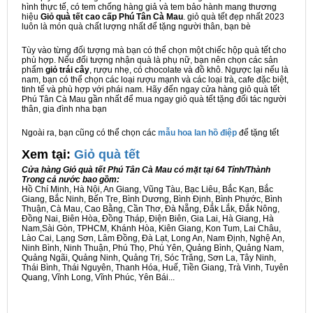
hình thực tế, có tem chống hàng giả và tem bảo hành mang thương
hiệu
Giỏ quà tết cao cấp Phú Tân Cà Mau
. giỏ quà tết đẹp nhất 2023
luôn là món quà chất lượng nhất để tặng người thân, bạn bè
Tùy vào từng đối tượng mà bạn có thể chọn một chiếc hộp quà tết cho
phù hợp. Nếu đối tượng nhận quà là phụ nữ, bạn nên chọn các sản
phẩm
giỏ trái cây
, rượu nhẹ, có chocolate và đồ khô. Ngược lại nếu là
nam, bạn có thể chọn các loại rượu mạnh và các loại trà, cafe đặc biệt,
tinh tế và phù hợp với phái nam. Hãy đến ngay cửa hàng giỏ quà tết
Phú Tân Cà Mau gần nhất để mua ngay giỏ quà tết tặng đối tác người
thân, gia đình nha bạn
Ngoài ra, bạn cũng có thể chọn các
mẫu hoa lan hồ điệp
để tặng tết
Xem tại:
G
iỏ quà tết
Cửa hàng Giỏ quà tết Phú Tân Cà Mau có mặt tại 64 Tỉnh/Thành
Trong cả nước bao gồm:
Hồ Chí Minh, Hà Nội, An Giang, Vũng Tàu, Bạc Liêu, Bắc Kạn, Bắc
Giang, Bắc Ninh, Bến Tre, Bình Dương, Bình Định, Bình Phước, Bình
Thuận, Cà Mau, Cao Bằng, Cần Thơ, Đà Nẵng, Đắk Lắk, Đắk Nông,
Đồng Nai, Biên Hòa, Đồng Tháp, Điện Biên, Gia Lai, Hà Giang, Hà
Nam,Sài Gòn, TPHCM, Khánh Hòa, Kiên Giang, Kon Tum, Lai Châu,
Lào Cai, Lạng Sơn, Lâm Đồng, Đà Lạt, Long An, Nam Định, Nghệ An,
Ninh Bình, Ninh Thuận, Phú Thọ, Phú Yên, Quảng Bình, Quảng Nam,
Quảng Ngãi, Quảng Ninh, Quảng Trị, Sóc Trăng, Sơn La, Tây Ninh,
Thái Bình, Thái Nguyên, Thanh Hóa, Huế, Tiền Giang, Trà Vinh, Tuyên
Quang, Vĩnh Long, Vĩnh Phúc, Yên Bái...