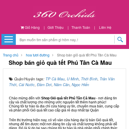
Giỏ Hàng
|
Giới Thiệu
|
Thanh Toán
|
Liên Hệ
Trang chủ
hoa tươi đường
Shop bán giỏ quà tết Phú Tân Cà Mau
Shop bán giỏ quà tết Phú Tân Cà Mau
Quận/Huyện tags:
TP Cà Mau
,
U Minh
,
Thới Bình
,
Trần Văn
Thời
,
Cái Nước
,
Đầm Dơi
,
Năm Căn
,
Ngọc Hiển
Chào mừng đến với
Shop Giỏ quà tết Phú Tân Cà Mau
- nơi đáng tin
cậy và chất lượng cho những ước nguyện tết thêm hạnh phúc!
Chúng tôi tự hào là địa chỉ cửa hàng uy tín, chuyên mua bán, cung cấp
và phân phối Giỏ quà tết cao cấp giá rẻ duy nhất tại Quận
Trên thị trường hiện nay, có vô vàn cửa hàng đại lý bán Giỏ quà tết,
nhưng để tìm được một nơi đáng tin cậy và chất lượng không phải dễ
dàng. Đó là lý do tại sao chúng tôi tự hào là nhà phân phối chính thức