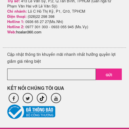
Trụ sở:
413 Lê Văn Sỹ, P.2, Q.Tân Bình, TPHCM (Gần ngã tư
Phạm Văn Hai với Lê Văn Sỹ)
Chi nhánh:
Lô C Hồ Thị Kỷ, P1, Q10, TPHCM
Điện thoại:
(028)22 298 398
Hotline 1:
0936 65 27 27(Ms.Nhi)
Hotline 2:
0977 301 303 - 0933 055 945 (Ms.Vy)
Web:
hoalan360.com
Cập nhật thông tin khuyến mãi nhanh nhất hưởng quyền lợi
giảm giá riêng biệt
GỬI
KẾT NỐI CHÚNG TÔI QUA