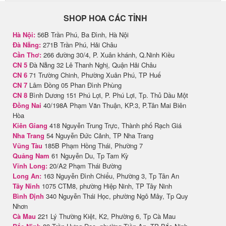
SHOP HOA CÁC TỈNH
Hà Nội:
56B Trần Phú, Ba Đình, Hà Nội
Đà Nẵng:
271B Trần Phú, Hải Châu
Cần Thơ:
266 đường 30/4, P. Xuân khánh, Q.Ninh Kiều
CN 5
Đà Nẵng 32 Lê Thanh Nghị, Quận Hải Châu
CN 6
71 Trường Chinh, Phường Xuân Phú, TP Huế
CN 7
Lâm Đồng 05 Phan Đình Phùng
CN 8
Bình Dương 151 Phú Lợi, P. Phú Lợi, Tp. Thủ Dầu Một
Đồng Nai
40/198A Phạm Văn Thuận, KP.3, P.Tân Mai Biên
Hòa
Kiên Giang
418 Nguyễn Trung Trực, Thành phố Rạch Giá
Nha Trang
54 Nguyễn Đức Cảnh, TP Nha Trang
Vũng Tàu
185B Phạm Hồng Thái, Phường 7
Quảng Nam
61 Nguyễn Du, Tp Tam Kỳ
Vĩnh Long:
20/A2 Phạm Thái Bường
Long An:
163 Nguyễn Đình Chiểu, Phường 3, Tp Tân An
Tây Ninh
1075 CTM8, phường Hiệp Ninh, TP Tây Ninh
Bình Định
340 Nguyễn Thái Học, phường Ngô Mây, Tp Quy
Nhơn
Cà Mau
221 Lý Thường Kiệt, K2, Phường 6, Tp Cà Mau