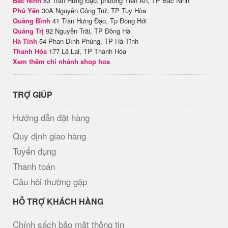
Bắc Ninh
83 Trần Hưng Đạo, phường Tiền An, TP Bắc Ninh
Phú Yên
30A Nguyễn Công Trứ, TP Tuy Hòa
Quảng Bình
41 Trần Hưng Đạo, Tp Đồng Hới
Quảng Trị
92 Nguyễn Trãi, TP Đông Hà
Hà Tĩnh
54 Phan Đình Phùng, TP Hà Tĩnh
Thanh Hóa
177 Lê Lai, TP Thanh Hóa
Xem thêm chi nhánh shop hoa
TRỢ GIÚP
Hướng dẫn đặt hàng
Quy định giao hàng
Tuyển dụng
Thanh toán
Câu hỏi thường gặp
HỖ TRỢ KHÁCH HÀNG
Chính sách bảo mật thông tin