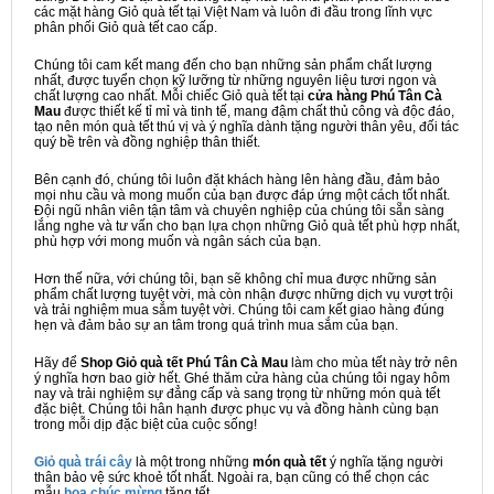
các mặt hàng Giỏ quà tết tại Việt Nam và luôn đi đầu trong lĩnh vực
phân phối Giỏ quà tết cao cấp.
Chúng tôi cam kết mang đến cho bạn những sản phẩm chất lượng
nhất, được tuyển chọn kỹ lưỡng từ những nguyên liệu tươi ngon và
chất lượng cao nhất. Mỗi chiếc Giỏ quà tết tại
cửa hàng Phú Tân Cà
Mau
được thiết kế tỉ mỉ và tinh tế, mang đậm chất thủ công và độc đáo,
tạo nên món quà tết thú vị và ý nghĩa dành tặng người thân yêu, đối tác
quý bề trên và đồng nghiệp thân thiết.
Bên cạnh đó, chúng tôi luôn đặt khách hàng lên hàng đầu, đảm bảo
mọi nhu cầu và mong muốn của bạn được đáp ứng một cách tốt nhất.
Đội ngũ nhân viên tận tâm và chuyên nghiệp của chúng tôi sẵn sàng
lắng nghe và tư vấn cho bạn lựa chọn những Giỏ quà tết phù hợp nhất,
phù hợp với mong muốn và ngân sách của bạn.
Hơn thế nữa, với chúng tôi, bạn sẽ không chỉ mua được những sản
phẩm chất lượng tuyệt vời, mà còn nhận được những dịch vụ vượt trội
và trải nghiệm mua sắm tuyệt vời. Chúng tôi cam kết giao hàng đúng
hẹn và đảm bảo sự an tâm trong quá trình mua sắm của bạn.
Hãy để
Shop Giỏ quà tết Phú Tân Cà Mau
làm cho mùa tết này trở nên
ý nghĩa hơn bao giờ hết. Ghé thăm cửa hàng của chúng tôi ngay hôm
nay và trải nghiệm sự đẳng cấp và sang trọng từ những món quà tết
đặc biệt. Chúng tôi hân hạnh được phục vụ và đồng hành cùng bạn
trong mỗi dịp đặc biệt của cuộc sống!
Giỏ quà trái cây
là một trong những
món quà tết
ý nghĩa tặng người
thân bảo vệ sức khoẻ tốt nhất. Ngoài ra, bạn cũng có thể chọn các
mẫu
hoa chúc mừng
tặng tết