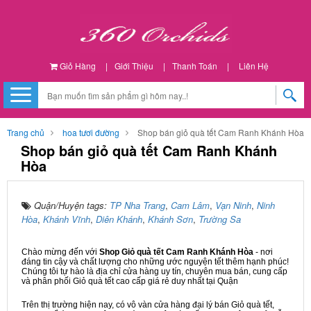
Giỏ Hàng
|
Giới Thiệu
|
Thanh Toán
|
Liên Hệ
Trang chủ
hoa tươi đường
Shop bán giỏ quà tết Cam Ranh Khánh Hòa
Shop bán giỏ quà tết Cam Ranh Khánh
Hòa
Quận/Huyện tags:
TP Nha Trang
,
Cam Lâm
,
Vạn Ninh
,
Ninh
Hòa
,
Khánh Vĩnh
,
Diên Khánh
,
Khánh Sơn
,
Trường Sa
Chào mừng đến với
Shop Giỏ quà tết Cam Ranh Khánh Hòa
- nơi
đáng tin cậy và chất lượng cho những ước nguyện tết thêm hạnh phúc!
Chúng tôi tự hào là địa chỉ cửa hàng uy tín, chuyên mua bán, cung cấp
và phân phối Giỏ quà tết cao cấp giá rẻ duy nhất tại Quận
Trên thị trường hiện nay, có vô vàn cửa hàng đại lý bán Giỏ quà tết,