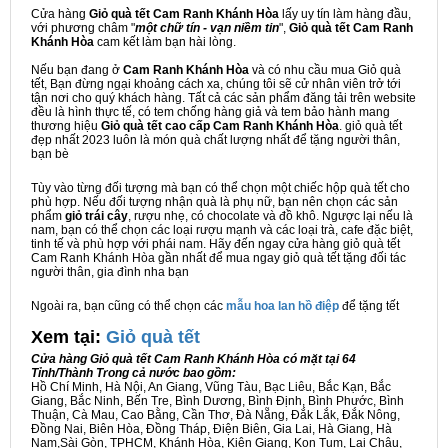
Cửa hàng
Giỏ quà tết Cam Ranh Khánh Hòa
lấy uy tín làm hàng đầu,
với phương châm "
một chữ tín - vạn niềm tin
",
Giỏ quà tết Cam Ranh
Khánh Hòa
cam kết làm bạn hài lòng.
Nếu bạn đang ở
Cam Ranh Khánh Hòa
và có nhu cầu mua Giỏ quà
tết, Bạn đừng ngại khoảng cách xa, chúng tôi sẽ cử nhân viên trở tới
tận nơi cho quý khách hàng. Tất cả các sản phẩm đăng tải trên website
đều là hình thực tế, có tem chống hàng giả và tem bảo hành mang
thương hiệu
Giỏ quà tết cao cấp Cam Ranh Khánh Hòa
. giỏ quà tết
đẹp nhất 2023 luôn là món quà chất lượng nhất để tặng người thân,
bạn bè
Tùy vào từng đối tượng mà bạn có thể chọn một chiếc hộp quà tết cho
phù hợp. Nếu đối tượng nhận quà là phụ nữ, bạn nên chọn các sản
phẩm
giỏ trái cây
, rượu nhẹ, có chocolate và đồ khô. Ngược lại nếu là
nam, bạn có thể chọn các loại rượu mạnh và các loại trà, cafe đặc biệt,
tinh tế và phù hợp với phái nam. Hãy đến ngay cửa hàng giỏ quà tết
Cam Ranh Khánh Hòa gần nhất để mua ngay giỏ quà tết tặng đối tác
người thân, gia đình nha bạn
Ngoài ra, bạn cũng có thể chọn các
mẫu hoa lan hồ điệp
để tặng tết
Xem tại:
G
iỏ quà tết
Cửa hàng Giỏ quà tết Cam Ranh Khánh Hòa có mặt tại 64
Tỉnh/Thành Trong cả nước bao gồm:
Hồ Chí Minh, Hà Nội, An Giang, Vũng Tàu, Bạc Liêu, Bắc Kạn, Bắc
Giang, Bắc Ninh, Bến Tre, Bình Dương, Bình Định, Bình Phước, Bình
Thuận, Cà Mau, Cao Bằng, Cần Thơ, Đà Nẵng, Đắk Lắk, Đắk Nông,
Đồng Nai, Biên Hòa, Đồng Tháp, Điện Biên, Gia Lai, Hà Giang, Hà
Nam,Sài Gòn, TPHCM, Khánh Hòa, Kiên Giang, Kon Tum, Lai Châu,