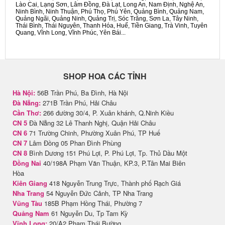
Lào Cai, Lạng Sơn, Lâm Đồng, Đà Lạt, Long An, Nam Định, Nghệ An,
Ninh Bình, Ninh Thuận, Phú Thọ, Phú Yên, Quảng Bình, Quảng Nam,
Quảng Ngãi, Quảng Ninh, Quảng Trị, Sóc Trăng, Sơn La, Tây Ninh,
Thái Bình, Thái Nguyên, Thanh Hóa, Huế, Tiền Giang, Trà Vinh, Tuyên
Quang, Vĩnh Long, Vĩnh Phúc, Yên Bái...
SHOP HOA CÁC TỈNH
Hà Nội:
56B Trần Phú, Ba Đình, Hà Nội
Đà Nẵng:
271B Trần Phú, Hải Châu
Cần Thơ:
266 đường 30/4, P. Xuân khánh, Q.Ninh Kiều
CN 5
Đà Nẵng 32 Lê Thanh Nghị, Quận Hải Châu
CN 6
71 Trường Chinh, Phường Xuân Phú, TP Huế
CN 7
Lâm Đồng 05 Phan Đình Phùng
CN 8
Bình Dương 151 Phú Lợi, P. Phú Lợi, Tp. Thủ Dầu Một
Đồng Nai
40/198A Phạm Văn Thuận, KP.3, P.Tân Mai Biên
Hòa
Kiên Giang
418 Nguyễn Trung Trực, Thành phố Rạch Giá
Nha Trang
54 Nguyễn Đức Cảnh, TP Nha Trang
Vũng Tàu
185B Phạm Hồng Thái, Phường 7
Quảng Nam
61 Nguyễn Du, Tp Tam Kỳ
Vĩnh Long:
20/A2 Phạm Thái Bường