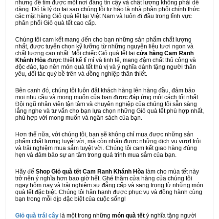
nhưng để tìm được một nơi đáng tin cậy và chất lượng không phải dễ
dàng. Đó là lý do tại sao chúng tôi tự hào là nhà phân phối chính thức
các mặt hàng Giỏ quà tết tại Việt Nam và luôn đi đầu trong lĩnh vực
phân phối Giỏ quà tết cao cấp.
Chúng tôi cam kết mang đến cho bạn những sản phẩm chất lượng
nhất, được tuyển chọn kỹ lưỡng từ những nguyên liệu tươi ngon và
chất lượng cao nhất. Mỗi chiếc Giỏ quà tết tại
cửa hàng Cam Ranh
Khánh Hòa
được thiết kế tỉ mỉ và tinh tế, mang đậm chất thủ công và
độc đáo, tạo nên món quà tết thú vị và ý nghĩa dành tặng người thân
yêu, đối tác quý bề trên và đồng nghiệp thân thiết.
Bên cạnh đó, chúng tôi luôn đặt khách hàng lên hàng đầu, đảm bảo
mọi nhu cầu và mong muốn của bạn được đáp ứng một cách tốt nhất.
Đội ngũ nhân viên tận tâm và chuyên nghiệp của chúng tôi sẵn sàng
lắng nghe và tư vấn cho bạn lựa chọn những Giỏ quà tết phù hợp nhất,
phù hợp với mong muốn và ngân sách của bạn.
Hơn thế nữa, với chúng tôi, bạn sẽ không chỉ mua được những sản
phẩm chất lượng tuyệt vời, mà còn nhận được những dịch vụ vượt trội
và trải nghiệm mua sắm tuyệt vời. Chúng tôi cam kết giao hàng đúng
hẹn và đảm bảo sự an tâm trong quá trình mua sắm của bạn.
Hãy để
Shop Giỏ quà tết Cam Ranh Khánh Hòa
làm cho mùa tết này
trở nên ý nghĩa hơn bao giờ hết. Ghé thăm cửa hàng của chúng tôi
ngay hôm nay và trải nghiệm sự đẳng cấp và sang trọng từ những món
quà tết đặc biệt. Chúng tôi hân hạnh được phục vụ và đồng hành cùng
bạn trong mỗi dịp đặc biệt của cuộc sống!
Giỏ quà trái cây
là một trong những
món quà tết
ý nghĩa tặng người