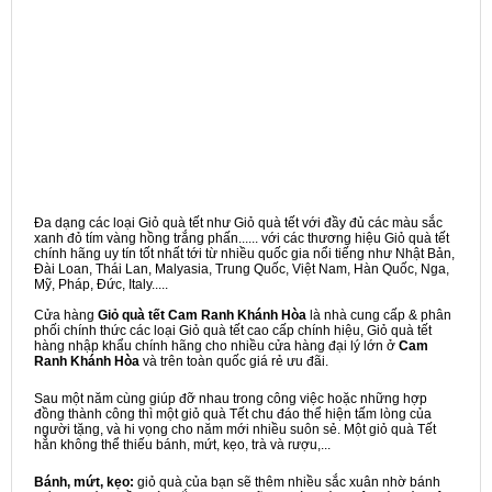
Đa dạng các loại Giỏ quà tết như Giỏ quà tết với đầy đủ các màu sắc
xanh đỏ tím vàng hồng trắng phấn...... với các thương hiệu Giỏ quà tết
chính hãng uy tín tốt nhất tới từ nhiều quốc gia nổi tiếng như Nhật Bản,
Đài Loan, Thái Lan, Malyasia, Trung Quốc, Việt Nam, Hàn Quốc, Nga,
Mỹ, Pháp, Đức, Italy.....
Cửa hàng
Giỏ quà tết Cam Ranh Khánh Hòa
là nhà cung cấp & phân
phối chính thức các loại Giỏ quà tết cao cấp chính hiệu, Giỏ quà tết
hàng nhập khẩu chính hãng cho nhiều cửa hàng đại lý lớn ở
Cam
Ranh Khánh Hòa
và trên toàn quốc giá rẻ ưu đãi.
Sau một năm cùng giúp đỡ nhau trong công việc hoặc những hợp
đồng thành công thì một giỏ quà Tết chu đáo thể hiện tấm lòng của
người tặng, và hi vọng cho năm mới nhiều suôn sẻ. Một giỏ quà Tết
hẳn không thể thiếu bánh, mứt, kẹo, trà và rượu,...
Bánh, mứt, kẹo:
giỏ quà của bạn sẽ thêm nhiều sắc xuân nhờ bánh