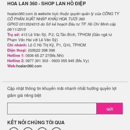
H​OA LAN 360 - SHOP LAN HỒ ĐIỆP
hoalan360.com là website trực thuộc quyền quản lý của CÔNG TY
CỔ PHẦN XUẤT NHẬP KHẨU HOA TƯƠI 360
GPKD 0313524315 do Sở kế hoạch Đầu tư TP. Hồ Chí Minh cấp
06/11/2015
Trụ sở:
413 Lê Văn Sỹ, P.2, Q.Tân Bình, TPHCM (Gần ngã tư
Phạm Văn Hai với Lê Văn Sỹ)
Chi nhánh:
Lô C Hồ Thị Kỷ, P1, Q10, TPHCM
Điện thoại:
(028)22 298 398
Hotline 1:
0936 65 27 27(Ms.Nhi)
Hotline 2:
0977 301 303 - 0933 055 945 (Ms.Vy)
Web:
hoalan360.com
Cập nhật thông tin khuyến mãi nhanh nhất hưởng quyền lợi
giảm giá riêng biệt
GỬI
KẾT NỐI CHÚNG TÔI QUA