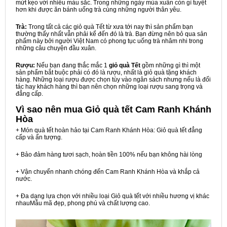
mứt kẹo với nhiều màu sắc. Trong những ngày mùa xuân còn gì tuyệt
hơn khi được ăn bánh uống trà cùng những người thân yêu.
Trà:
Trong tất cả các giỏ quà Tết từ xưa tới nay thì sản phẩm bạn
thường thấy nhất vẫn phải kể đến đó là trà. Bạn đừng nên bỏ qua sản
phẩm này bởi người Việt Nam có phong tục uống trà nhâm nhi trong
những câu chuyện đầu xuân.
Rượu:
Nếu bạn đang thắc mắc 1
giỏ quà Tết
gồm những gì thì một
sản phẩm bắt buộc phải có đó là rượu, nhất là giỏ quà tặng khách
hàng. Những loại rượu được chọn tùy vào ngân sách nhưng nếu là đối
tác hay khách hàng thì bạn nên chọn những loại rượu sang trọng và
đẳng cấp.
Vì sao nên mua
Giỏ quà tết Cam Ranh Khánh
Hòa
+ Món quà tết hoàn hảo tại Cam Ranh Khánh Hòa: Giỏ quà tết đẳng
cấp và ấn tượng.
+ Bảo đảm hàng tươi sạch, hoàn tiền 100% nếu bạn không hài lòng
+ Vận chuyển nhanh chóng đến Cam Ranh Khánh Hòa và khắp cả
nước.
+ Đa dạng lựa chọn với nhiều loại Giỏ quà tết với nhiều hương vị khác
nhauMẫu mã đẹp, phong phú và chất lượng cao.