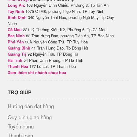
Long An:
163 Nguyễn Đình Chiểu, Phường 3, Tp Tân An
Tây Ninh
1075 CTM8, phường Hiệp Ninh, TP Tây Ninh
Bình Định
340 Nguyễn Thái Học, phường Ngô Mây, Tp Quy
Nhơn
Cà Mau
221 Lý Thường Kiệt, K2, Phường 6, Tp Cà Mau
Bắc Ninh
83 Trần Hưng Đạo, phường Tiền An, TP Bắc Ninh
Phú Yên
30A Nguyễn Công Trứ, TP Tuy Hòa
Quảng Bình
41 Trần Hưng Đạo, Tp Đồng Hới
Quảng Trị
92 Nguyễn Trãi, TP Đông Hà
Hà Tĩnh
54 Phan Đình Phùng, TP Hà Tĩnh
Thanh Hóa
177 Lê Lai, TP Thanh Hóa
Xem thêm chi nhánh shop hoa
TRỢ GIÚP
Hướng dẫn đặt hàng
Quy định giao hàng
Tuyển dụng
Thanh toán