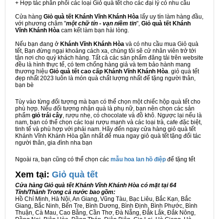
+ Hợp tác phân phối các loại Giỏ quà tết cho các đại lý có nhu cầu
Cửa hàng
Giỏ quà tết Khánh Vĩnh Khánh Hòa
lấy uy tín làm hàng đầu,
với phương châm "
một chữ tín - vạn niềm tin
",
Giỏ quà tết Khánh
Vĩnh Khánh Hòa
cam kết làm bạn hài lòng.
Nếu bạn đang ở
Khánh Vĩnh Khánh Hòa
và có nhu cầu mua Giỏ quà
tết, Bạn đừng ngại khoảng cách xa, chúng tôi sẽ cử nhân viên trở tới
tận nơi cho quý khách hàng. Tất cả các sản phẩm đăng tải trên website
đều là hình thực tế, có tem chống hàng giả và tem bảo hành mang
thương hiệu
Giỏ quà tết cao cấp Khánh Vĩnh Khánh Hòa
. giỏ quà tết
đẹp nhất 2023 luôn là món quà chất lượng nhất để tặng người thân,
bạn bè
Tùy vào từng đối tượng mà bạn có thể chọn một chiếc hộp quà tết cho
phù hợp. Nếu đối tượng nhận quà là phụ nữ, bạn nên chọn các sản
phẩm
giỏ trái cây
, rượu nhẹ, có chocolate và đồ khô. Ngược lại nếu là
nam, bạn có thể chọn các loại rượu mạnh và các loại trà, cafe đặc biệt,
tinh tế và phù hợp với phái nam. Hãy đến ngay cửa hàng giỏ quà tết
Khánh Vĩnh Khánh Hòa gần nhất để mua ngay giỏ quà tết tặng đối tác
người thân, gia đình nha bạn
Ngoài ra, bạn cũng có thể chọn các
mẫu hoa lan hồ điệp
để tặng tết
Xem tại:
G
iỏ quà tết
Cửa hàng Giỏ quà tết Khánh Vĩnh Khánh Hòa có mặt tại 64
Tỉnh/Thành Trong cả nước bao gồm:
Hồ Chí Minh, Hà Nội, An Giang, Vũng Tàu, Bạc Liêu, Bắc Kạn, Bắc
Giang, Bắc Ninh, Bến Tre, Bình Dương, Bình Định, Bình Phước, Bình
Thuận, Cà Mau, Cao Bằng, Cần Thơ, Đà Nẵng, Đắk Lắk, Đắk Nông,