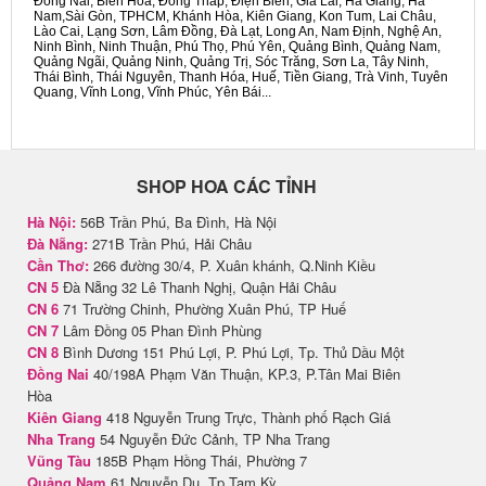
Đồng Nai, Biên Hòa, Đồng Tháp, Điện Biên, Gia Lai, Hà Giang, Hà
Nam,Sài Gòn, TPHCM, Khánh Hòa, Kiên Giang, Kon Tum, Lai Châu,
Lào Cai, Lạng Sơn, Lâm Đồng, Đà Lạt, Long An, Nam Định, Nghệ An,
Ninh Bình, Ninh Thuận, Phú Thọ, Phú Yên, Quảng Bình, Quảng Nam,
Quảng Ngãi, Quảng Ninh, Quảng Trị, Sóc Trăng, Sơn La, Tây Ninh,
Thái Bình, Thái Nguyên, Thanh Hóa, Huế, Tiền Giang, Trà Vinh, Tuyên
Quang, Vĩnh Long, Vĩnh Phúc, Yên Bái...
SHOP HOA CÁC TỈNH
Hà Nội:
56B Trần Phú, Ba Đình, Hà Nội
Đà Nẵng:
271B Trần Phú, Hải Châu
Cần Thơ:
266 đường 30/4, P. Xuân khánh, Q.Ninh Kiều
CN 5
Đà Nẵng 32 Lê Thanh Nghị, Quận Hải Châu
CN 6
71 Trường Chinh, Phường Xuân Phú, TP Huế
CN 7
Lâm Đồng 05 Phan Đình Phùng
CN 8
Bình Dương 151 Phú Lợi, P. Phú Lợi, Tp. Thủ Dầu Một
Đồng Nai
40/198A Phạm Văn Thuận, KP.3, P.Tân Mai Biên
Hòa
Kiên Giang
418 Nguyễn Trung Trực, Thành phố Rạch Giá
Nha Trang
54 Nguyễn Đức Cảnh, TP Nha Trang
Vũng Tàu
185B Phạm Hồng Thái, Phường 7
Quảng Nam
61 Nguyễn Du, Tp Tam Kỳ