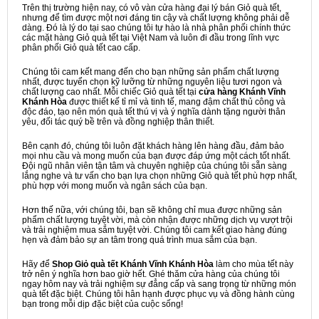
Trên thị trường hiện nay, có vô vàn cửa hàng đại lý bán Giỏ quà tết,
nhưng để tìm được một nơi đáng tin cậy và chất lượng không phải dễ
dàng. Đó là lý do tại sao chúng tôi tự hào là nhà phân phối chính thức
các mặt hàng Giỏ quà tết tại Việt Nam và luôn đi đầu trong lĩnh vực
phân phối Giỏ quà tết cao cấp.
Chúng tôi cam kết mang đến cho bạn những sản phẩm chất lượng
nhất, được tuyển chọn kỹ lưỡng từ những nguyên liệu tươi ngon và
chất lượng cao nhất. Mỗi chiếc Giỏ quà tết tại
cửa hàng Khánh Vĩnh
Khánh Hòa
được thiết kế tỉ mỉ và tinh tế, mang đậm chất thủ công và
độc đáo, tạo nên món quà tết thú vị và ý nghĩa dành tặng người thân
yêu, đối tác quý bề trên và đồng nghiệp thân thiết.
Bên cạnh đó, chúng tôi luôn đặt khách hàng lên hàng đầu, đảm bảo
mọi nhu cầu và mong muốn của bạn được đáp ứng một cách tốt nhất.
Đội ngũ nhân viên tận tâm và chuyên nghiệp của chúng tôi sẵn sàng
lắng nghe và tư vấn cho bạn lựa chọn những Giỏ quà tết phù hợp nhất,
phù hợp với mong muốn và ngân sách của bạn.
Hơn thế nữa, với chúng tôi, bạn sẽ không chỉ mua được những sản
phẩm chất lượng tuyệt vời, mà còn nhận được những dịch vụ vượt trội
và trải nghiệm mua sắm tuyệt vời. Chúng tôi cam kết giao hàng đúng
hẹn và đảm bảo sự an tâm trong quá trình mua sắm của bạn.
Hãy để
Shop Giỏ quà tết Khánh Vĩnh Khánh Hòa
làm cho mùa tết này
trở nên ý nghĩa hơn bao giờ hết. Ghé thăm cửa hàng của chúng tôi
ngay hôm nay và trải nghiệm sự đẳng cấp và sang trọng từ những món
quà tết đặc biệt. Chúng tôi hân hạnh được phục vụ và đồng hành cùng
bạn trong mỗi dịp đặc biệt của cuộc sống!