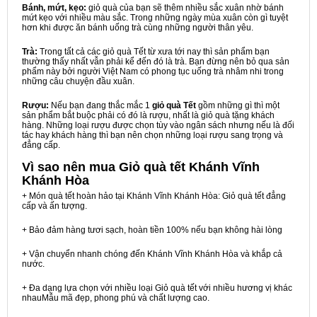
Bánh, mứt, kẹo:
giỏ quà của bạn sẽ thêm nhiều sắc xuân nhờ bánh
mứt kẹo với nhiều màu sắc. Trong những ngày mùa xuân còn gì tuyệt
hơn khi được ăn bánh uống trà cùng những người thân yêu.
Trà:
Trong tất cả các giỏ quà Tết từ xưa tới nay thì sản phẩm bạn
thường thấy nhất vẫn phải kể đến đó là trà. Bạn đừng nên bỏ qua sản
phẩm này bởi người Việt Nam có phong tục uống trà nhâm nhi trong
những câu chuyện đầu xuân.
Rượu:
Nếu bạn đang thắc mắc 1
giỏ quà Tết
gồm những gì thì một
sản phẩm bắt buộc phải có đó là rượu, nhất là giỏ quà tặng khách
hàng. Những loại rượu được chọn tùy vào ngân sách nhưng nếu là đối
tác hay khách hàng thì bạn nên chọn những loại rượu sang trọng và
đẳng cấp.
Vì sao nên mua
Giỏ quà tết Khánh Vĩnh
Khánh Hòa
+ Món quà tết hoàn hảo tại Khánh Vĩnh Khánh Hòa: Giỏ quà tết đẳng
cấp và ấn tượng.
+ Bảo đảm hàng tươi sạch, hoàn tiền 100% nếu bạn không hài lòng
+ Vận chuyển nhanh chóng đến Khánh Vĩnh Khánh Hòa và khắp cả
nước.
+ Đa dạng lựa chọn với nhiều loại Giỏ quà tết với nhiều hương vị khác
nhauMẫu mã đẹp, phong phú và chất lượng cao.