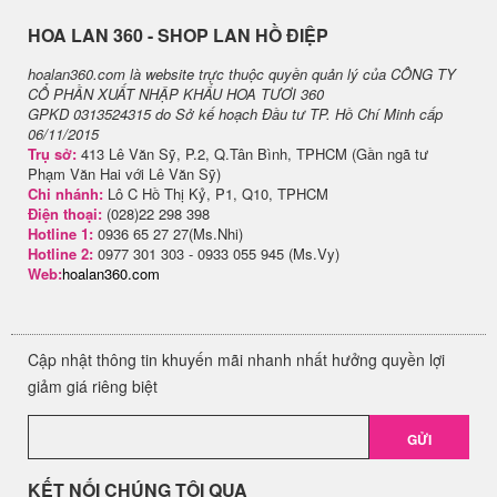
H​OA LAN 360 - SHOP LAN HỒ ĐIỆP
hoalan360.com là website trực thuộc quyền quản lý của CÔNG TY
CỔ PHẦN XUẤT NHẬP KHẨU HOA TƯƠI 360
GPKD 0313524315 do Sở kế hoạch Đầu tư TP. Hồ Chí Minh cấp
06/11/2015
Trụ sở:
413 Lê Văn Sỹ, P.2, Q.Tân Bình, TPHCM (Gần ngã tư
Phạm Văn Hai với Lê Văn Sỹ)
Chi nhánh:
Lô C Hồ Thị Kỷ, P1, Q10, TPHCM
Điện thoại:
(028)22 298 398
Hotline 1:
0936 65 27 27(Ms.Nhi)
Hotline 2:
0977 301 303 - 0933 055 945 (Ms.Vy)
Web:
hoalan360.com
Cập nhật thông tin khuyến mãi nhanh nhất hưởng quyền lợi
giảm giá riêng biệt
GỬI
KẾT NỐI CHÚNG TÔI QUA