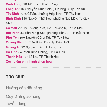
Vĩnh Long:
20/A2 Phạm Thái Bường
Long An:
163 Nguyễn Đình Chiểu, Phường 3, Tp Tân An
Tây Ninh
1075 CTM8, phường Hiệp Ninh, TP Tây Ninh
Bình Định
340 Nguyễn Thái Học, phường Ngô Mây, Tp Quy
Nhơn
Cà Mau
221 Lý Thường Kiệt, K2, Phường 6, Tp Cà Mau
Bắc Ninh
83 Trần Hưng Đạo, phường Tiền An, TP Bắc Ninh
Phú Yên
30A Nguyễn Công Trứ, TP Tuy Hòa
Quảng Bình
41 Trần Hưng Đạo, Tp Đồng Hới
Quảng Trị
92 Nguyễn Trãi, TP Đông Hà
Hà Tĩnh
54 Phan Đình Phùng, TP Hà Tĩnh
Thanh Hóa
177 Lê Lai, TP Thanh Hóa
Xem thêm chi nhánh shop hoa
TRỢ GIÚP
Hướng dẫn đặt hàng
Quy định giao hàng
Tuyển dụng