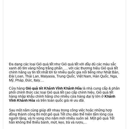
Đa dạng các loại Giỏ quà tết như Giỏ quà tết với đầy đủ các màu sắc
xanh đỏ tím vàng hồng trắng phấn...... với các thương hiệu Giỏ quà tết
chính hãng uy tín tốt nhất tới từ nhiều quốc gia nổi tiếng như Nhật Bản,
Đài Loan, Thái Lan, Malyasia, Trung Quốc, Việt Nam, Hàn Quốc, Nga,
Mỹ, Pháp, Đức, Italy.....
Cửa hàng
Giỏ quà tết Khánh Vĩnh Khánh Hòa
là nhà cung cấp & phân
phối chính thức các loại Giỏ quà tết cao cấp chính hiệu, Giỏ quà tết
hàng nhập khẩu chính hãng cho nhiều cửa hàng đại lý lớn ở
Khánh
Vĩnh Khánh Hòa
và trên toàn quốc giá rẻ ưu đãi.
Sau một năm cùng giúp đỡ nhau trong công việc hoặc những hợp
đồng thành công thì một giỏ quà Tết chu đáo thể hiện tấm lòng của
người tặng, và hi vọng cho năm mới nhiều suôn sẻ. Một giỏ quà Tết
hẳn không thể thiếu bánh, mứt, kẹo, trà và rượu,...