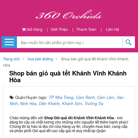
Giỏ Hàng
|
Giới Thiệu
|
Thanh Toán
|
Liên Hệ
Trang chủ
hoa tươi đường
Shop bán giỏ quà tết Khánh Vĩnh Khánh
Hòa
Shop bán giỏ quà tết Khánh Vĩnh Khánh
Hòa
Quận/Huyện tags:
TP Nha Trang
,
Cam Ranh
,
Cam Lâm
,
Vạn
Ninh
,
Ninh Hòa
,
Diên Khánh
,
Khánh Sơn
,
Trường Sa
Chào mừng đến với
Shop Giỏ quà tết Khánh Vĩnh Khánh Hòa
- nơi
đáng tin cậy và chất lượng cho những ước nguyện tết thêm hạnh phúc!
Chúng tôi tự hào là địa chỉ cửa hàng uy tín, chuyên mua bán, cung cấp
và phân phối Giỏ quà tết cao cấp giá rẻ duy nhất tại Quận