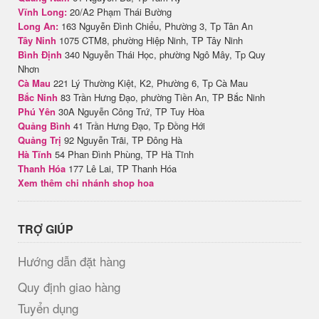
Vĩnh Long:
20/A2 Phạm Thái Bường
Long An:
163 Nguyễn Đình Chiểu, Phường 3, Tp Tân An
Tây Ninh
1075 CTM8, phường Hiệp Ninh, TP Tây Ninh
Bình Định
340 Nguyễn Thái Học, phường Ngô Mây, Tp Quy
Nhơn
Cà Mau
221 Lý Thường Kiệt, K2, Phường 6, Tp Cà Mau
Bắc Ninh
83 Trần Hưng Đạo, phường Tiền An, TP Bắc Ninh
Phú Yên
30A Nguyễn Công Trứ, TP Tuy Hòa
Quảng Bình
41 Trần Hưng Đạo, Tp Đồng Hới
Quảng Trị
92 Nguyễn Trãi, TP Đông Hà
Hà Tĩnh
54 Phan Đình Phùng, TP Hà Tĩnh
Thanh Hóa
177 Lê Lai, TP Thanh Hóa
Xem thêm chi nhánh shop hoa
TRỢ GIÚP
Hướng dẫn đặt hàng
Quy định giao hàng
Tuyển dụng