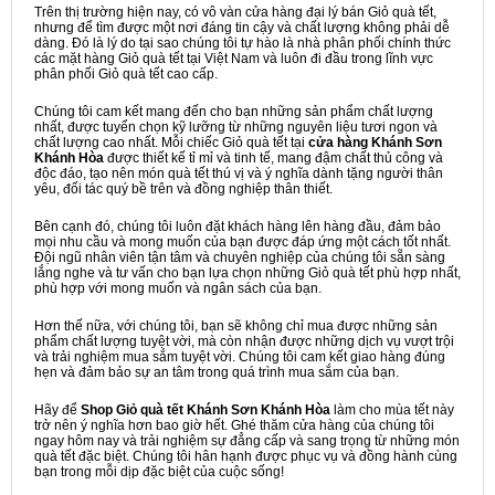
Trên thị trường hiện nay, có vô vàn cửa hàng đại lý bán Giỏ quà tết,
nhưng để tìm được một nơi đáng tin cậy và chất lượng không phải dễ
dàng. Đó là lý do tại sao chúng tôi tự hào là nhà phân phối chính thức
các mặt hàng Giỏ quà tết tại Việt Nam và luôn đi đầu trong lĩnh vực
phân phối Giỏ quà tết cao cấp.
Chúng tôi cam kết mang đến cho bạn những sản phẩm chất lượng
nhất, được tuyển chọn kỹ lưỡng từ những nguyên liệu tươi ngon và
chất lượng cao nhất. Mỗi chiếc Giỏ quà tết tại
cửa hàng Khánh Sơn
Khánh Hòa
được thiết kế tỉ mỉ và tinh tế, mang đậm chất thủ công và
độc đáo, tạo nên món quà tết thú vị và ý nghĩa dành tặng người thân
yêu, đối tác quý bề trên và đồng nghiệp thân thiết.
Bên cạnh đó, chúng tôi luôn đặt khách hàng lên hàng đầu, đảm bảo
mọi nhu cầu và mong muốn của bạn được đáp ứng một cách tốt nhất.
Đội ngũ nhân viên tận tâm và chuyên nghiệp của chúng tôi sẵn sàng
lắng nghe và tư vấn cho bạn lựa chọn những Giỏ quà tết phù hợp nhất,
phù hợp với mong muốn và ngân sách của bạn.
Hơn thế nữa, với chúng tôi, bạn sẽ không chỉ mua được những sản
phẩm chất lượng tuyệt vời, mà còn nhận được những dịch vụ vượt trội
và trải nghiệm mua sắm tuyệt vời. Chúng tôi cam kết giao hàng đúng
hẹn và đảm bảo sự an tâm trong quá trình mua sắm của bạn.
Hãy để
Shop Giỏ quà tết Khánh Sơn Khánh Hòa
làm cho mùa tết này
trở nên ý nghĩa hơn bao giờ hết. Ghé thăm cửa hàng của chúng tôi
ngay hôm nay và trải nghiệm sự đẳng cấp và sang trọng từ những món
quà tết đặc biệt. Chúng tôi hân hạnh được phục vụ và đồng hành cùng
bạn trong mỗi dịp đặc biệt của cuộc sống!