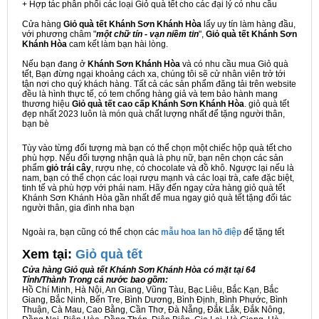
+ Hợp tác phân phối các loại Giỏ quà tết cho các đại lý có nhu cầu
Cửa hàng
Giỏ quà tết Khánh Sơn Khánh Hòa
lấy uy tín làm hàng đầu,
với phương châm "
một chữ tín - vạn niềm tin
",
Giỏ quà tết Khánh Sơn
Khánh Hòa
cam kết làm bạn hài lòng.
Nếu bạn đang ở
Khánh Sơn Khánh Hòa
và có nhu cầu mua Giỏ quà
tết, Bạn đừng ngại khoảng cách xa, chúng tôi sẽ cử nhân viên trở tới
tận nơi cho quý khách hàng. Tất cả các sản phẩm đăng tải trên website
đều là hình thực tế, có tem chống hàng giả và tem bảo hành mang
thương hiệu
Giỏ quà tết cao cấp Khánh Sơn Khánh Hòa
. giỏ quà tết
đẹp nhất 2023 luôn là món quà chất lượng nhất để tặng người thân,
bạn bè
Tùy vào từng đối tượng mà bạn có thể chọn một chiếc hộp quà tết cho
phù hợp. Nếu đối tượng nhận quà là phụ nữ, bạn nên chọn các sản
phẩm
giỏ trái cây
, rượu nhẹ, có chocolate và đồ khô. Ngược lại nếu là
nam, bạn có thể chọn các loại rượu mạnh và các loại trà, cafe đặc biệt,
tinh tế và phù hợp với phái nam. Hãy đến ngay cửa hàng giỏ quà tết
Khánh Sơn Khánh Hòa gần nhất để mua ngay giỏ quà tết tặng đối tác
người thân, gia đình nha bạn
Ngoài ra, bạn cũng có thể chọn các
mẫu hoa lan hồ điệp
để tặng tết
Xem tại:
G
iỏ quà tết
Cửa hàng Giỏ quà tết Khánh Sơn Khánh Hòa có mặt tại 64
Tỉnh/Thành Trong cả nước bao gồm:
Hồ Chí Minh, Hà Nội, An Giang, Vũng Tàu, Bạc Liêu, Bắc Kạn, Bắc
Giang, Bắc Ninh, Bến Tre, Bình Dương, Bình Định, Bình Phước, Bình
Thuận, Cà Mau, Cao Bằng, Cần Thơ, Đà Nẵng, Đắk Lắk, Đắk Nông,