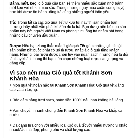
Bánh, mứt, kẹo:
giỏ quà của bạn sẽ thêm nhiều sắc xuân nhờ bánh
mứt kẹo với nhiều màu sắc. Trong những ngày mùa xuân còn gì tuyệt
hơn khi được ăn bánh uống trà cùng những người thân yêu.
Trà:
Trong tất cả các giỏ quà Tết từ xưa tới nay thì sản phẩm bạn
thường thấy nhất vẫn phải kể đến đó là trà. Bạn đừng nên bỏ qua sản
phẩm này bởi người Việt Nam có phong tục uống trà nhâm nhi trong
những câu chuyện đầu xuân.
Rượu:
Nếu bạn đang thắc mắc 1
giỏ quà Tết
gồm những gì thì một
sản phẩm bắt buộc phải có đó là rượu, nhất là giỏ quà tặng khách
hàng. Những loại rượu được chọn tùy vào ngân sách nhưng nếu là đối
tác hay khách hàng thì bạn nên chọn những loại rượu sang trọng và
đẳng cấp.
Vì sao nên mua
Giỏ quà tết Khánh Sơn
Khánh Hòa
+ Món quà tết hoàn hảo tại Khánh Sơn Khánh Hòa: Giỏ quà tết đẳng
cấp và ấn tượng.
+ Bảo đảm hàng tươi sạch, hoàn tiền 100% nếu bạn không hài lòng
+ Vận chuyển nhanh chóng đến Khánh Sơn Khánh Hòa và khắp cả
nước.
+ Đa dạng lựa chọn với nhiều loại Giỏ quà tết với nhiều hương vị khác
nhauMẫu mã đẹp, phong phú và chất lượng cao.