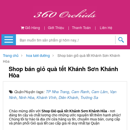
Giỏ Hàng
|
Giới Thiệu
|
Thanh Toán
|
Liên Hệ
Trang chủ
hoa tươi đường
Shop bán giỏ quà tết Khánh Sơn Khánh
Hòa
Shop bán giỏ quà tết Khánh Sơn Khánh
Hòa
Quận/Huyện tags:
TP Nha Trang
,
Cam Ranh
,
Cam Lâm
,
Vạn
Ninh
,
Ninh Hòa
,
Khánh Vĩnh
,
Diên Khánh
,
Trường Sa
Chào mừng đến với
Shop Giỏ quà tết Khánh Sơn Khánh Hòa
- nơi
đáng tin cậy và chất lượng cho những ước nguyện tết thêm hạnh phúc!
Chúng tôi tự hào là địa chỉ cửa hàng uy tín, chuyên mua bán, cung cấp
và phân phối Giỏ quà tết cao cấp giá rẻ duy nhất tại Quận