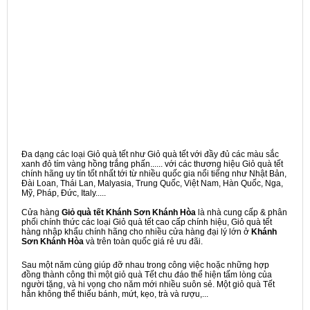
Đa dạng các loại Giỏ quà tết như Giỏ quà tết với đầy đủ các màu sắc
xanh đỏ tím vàng hồng trắng phấn...... với các thương hiệu Giỏ quà tết
chính hãng uy tín tốt nhất tới từ nhiều quốc gia nổi tiếng như Nhật Bản,
Đài Loan, Thái Lan, Malyasia, Trung Quốc, Việt Nam, Hàn Quốc, Nga,
Mỹ, Pháp, Đức, Italy.....
Cửa hàng
Giỏ quà tết Khánh Sơn Khánh Hòa
là nhà cung cấp & phân
phối chính thức các loại Giỏ quà tết cao cấp chính hiệu, Giỏ quà tết
hàng nhập khẩu chính hãng cho nhiều cửa hàng đại lý lớn ở
Khánh
Sơn Khánh Hòa
và trên toàn quốc giá rẻ ưu đãi.
Sau một năm cùng giúp đỡ nhau trong công việc hoặc những hợp
đồng thành công thì một giỏ quà Tết chu đáo thể hiện tấm lòng của
người tặng, và hi vọng cho năm mới nhiều suôn sẻ. Một giỏ quà Tết
hẳn không thể thiếu bánh, mứt, kẹo, trà và rượu,...