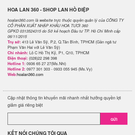
H​OA LAN 360 - SHOP LAN HỒ ĐIỆP
hoalan360.com là website trực thuộc quyền quản lý của CÔNG TY
CỔ PHẦN XUẤT NHẬP KHẨU HOA TƯƠI 360
GPKD 0313524315 do Sở kế hoạch Đầu tư TP. Hồ Chí Minh cấp
06/11/2015
Trụ sở:
413 Lê Văn Sỹ, P.2, Q.Tân Bình, TPHCM (Gần ngã tư
Phạm Văn Hai với Lê Văn Sỹ)
Chi nhánh:
Lô C Hồ Thị Kỷ, P1, Q10, TPHCM
Điện thoại:
(028)22 298 398
Hotline 1:
0936 65 27 27(Ms.Nhi)
Hotline 2:
0977 301 303 - 0933 055 945 (Ms.Vy)
Web:
hoalan360.com
Cập nhật thông tin khuyến mãi nhanh nhất hưởng quyền lợi
giảm giá riêng biệt
GỬI
KẾT NỐI CHÚNG TÔI QUA