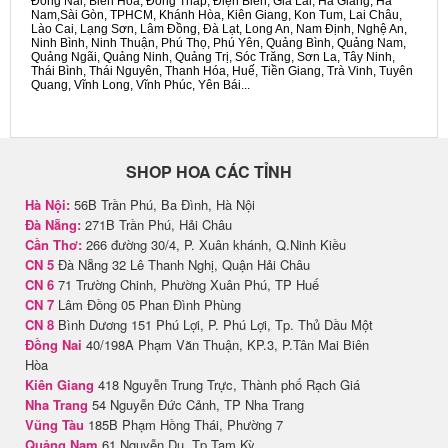
Đồng Nai, Biên Hòa, Đồng Tháp, Điện Biên, Gia Lai, Hà Giang, Hà
Nam,Sài Gòn, TPHCM, Khánh Hòa, Kiên Giang, Kon Tum, Lai Châu,
Lào Cai, Lạng Sơn, Lâm Đồng, Đà Lạt, Long An, Nam Định, Nghệ An,
Ninh Bình, Ninh Thuận, Phú Thọ, Phú Yên, Quảng Bình, Quảng Nam,
Quảng Ngãi, Quảng Ninh, Quảng Trị, Sóc Trăng, Sơn La, Tây Ninh,
Thái Bình, Thái Nguyên, Thanh Hóa, Huế, Tiền Giang, Trà Vinh, Tuyên
Quang, Vĩnh Long, Vĩnh Phúc, Yên Bái...
SHOP HOA CÁC TỈNH
Hà Nội:
56B Trần Phú, Ba Đình, Hà Nội
Đà Nẵng:
271B Trần Phú, Hải Châu
Cần Thơ:
266 đường 30/4, P. Xuân khánh, Q.Ninh Kiều
CN 5
Đà Nẵng 32 Lê Thanh Nghị, Quận Hải Châu
CN 6
71 Trường Chinh, Phường Xuân Phú, TP Huế
CN 7
Lâm Đồng 05 Phan Đình Phùng
CN 8
Bình Dương 151 Phú Lợi, P. Phú Lợi, Tp. Thủ Dầu Một
Đồng Nai
40/198A Phạm Văn Thuận, KP.3, P.Tân Mai Biên
Hòa
Kiên Giang
418 Nguyễn Trung Trực, Thành phố Rạch Giá
Nha Trang
54 Nguyễn Đức Cảnh, TP Nha Trang
Vũng Tàu
185B Phạm Hồng Thái, Phường 7
Quảng Nam
61 Nguyễn Du, Tp Tam Kỳ