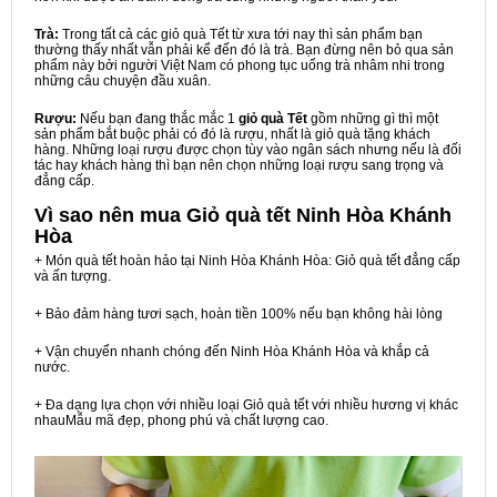
Trà:
Trong tất cả các giỏ quà Tết từ xưa tới nay thì sản phẩm bạn
thường thấy nhất vẫn phải kể đến đó là trà. Bạn đừng nên bỏ qua sản
phẩm này bởi người Việt Nam có phong tục uống trà nhâm nhi trong
những câu chuyện đầu xuân.
Rượu:
Nếu bạn đang thắc mắc 1
giỏ quà Tết
gồm những gì thì một
sản phẩm bắt buộc phải có đó là rượu, nhất là giỏ quà tặng khách
hàng. Những loại rượu được chọn tùy vào ngân sách nhưng nếu là đối
tác hay khách hàng thì bạn nên chọn những loại rượu sang trọng và
đẳng cấp.
Vì sao nên mua
Giỏ quà tết Ninh Hòa Khánh
Hòa
+ Món quà tết hoàn hảo tại Ninh Hòa Khánh Hòa: Giỏ quà tết đẳng cấp
và ấn tượng.
+ Bảo đảm hàng tươi sạch, hoàn tiền 100% nếu bạn không hài lòng
+ Vận chuyển nhanh chóng đến Ninh Hòa Khánh Hòa và khắp cả
nước.
+ Đa dạng lựa chọn với nhiều loại Giỏ quà tết với nhiều hương vị khác
nhauMẫu mã đẹp, phong phú và chất lượng cao.