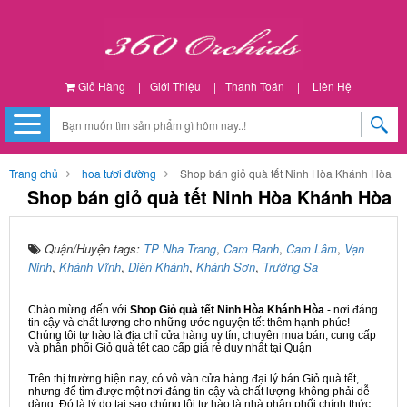
Giỏ Hàng
|
Giới Thiệu
|
Thanh Toán
|
Liên Hệ
Trang chủ
hoa tươi đường
Shop bán giỏ quà tết Ninh Hòa Khánh Hòa
Shop bán giỏ quà tết Ninh Hòa Khánh Hòa
Quận/Huyện tags:
TP Nha Trang
,
Cam Ranh
,
Cam Lâm
,
Vạn
Ninh
,
Khánh Vĩnh
,
Diên Khánh
,
Khánh Sơn
,
Trường Sa
Chào mừng đến với
Shop Giỏ quà tết Ninh Hòa Khánh Hòa
- nơi đáng
tin cậy và chất lượng cho những ước nguyện tết thêm hạnh phúc!
Chúng tôi tự hào là địa chỉ cửa hàng uy tín, chuyên mua bán, cung cấp
và phân phối Giỏ quà tết cao cấp giá rẻ duy nhất tại Quận
Trên thị trường hiện nay, có vô vàn cửa hàng đại lý bán Giỏ quà tết,
nhưng để tìm được một nơi đáng tin cậy và chất lượng không phải dễ
dàng. Đó là lý do tại sao chúng tôi tự hào là nhà phân phối chính thức