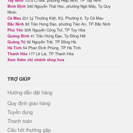
Tây Ninh
1075 CTM8, phường Hiệp Ninh, TP Tây Ninh
Bình Định
340 Nguyễn Thái Học, phường Ngô Mây, Tp Quy
Nhơn
Cà Mau
221 Lý Thường Kiệt, K2, Phường 6, Tp Cà Mau
Bắc Ninh
83 Trần Hưng Đạo, phường Tiền An, TP Bắc Ninh
Phú Yên
30A Nguyễn Công Trứ, TP Tuy Hòa
Quảng Bình
41 Trần Hưng Đạo, Tp Đồng Hới
Quảng Trị
92 Nguyễn Trãi, TP Đông Hà
Hà Tĩnh
54 Phan Đình Phùng, TP Hà Tĩnh
Thanh Hóa
177 Lê Lai, TP Thanh Hóa
Xem thêm chi nhánh shop hoa
TRỢ GIÚP
Hướng dẫn đặt hàng
Quy định giao hàng
Tuyển dụng
Thanh toán
Câu hỏi thường gặp