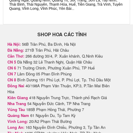
Quảng Ngãi, Quảng Ninh, Quảng Trị, Sóc Trăng, Sơn La, Tây Ninh,
Thái Bình, Thái Nguyên, Thanh Hóa, Huế, Tiền Giang, Trà Vinh, Tuyên
Quang, Vĩnh Long, Vĩnh Phúc, Yên Bái...
SHOP HOA CÁC TỈNH
Hà Nội:
56B Trần Phú, Ba Đình, Hà Nội
Đà Nẵng:
271B Trần Phú, Hải Châu
Cần Thơ:
266 đường 30/4, P. Xuân khánh, Q.Ninh Kiều
CN 5
Đà Nẵng 32 Lê Thanh Nghị, Quận Hải Châu
CN 6
71 Trường Chinh, Phường Xuân Phú, TP Huế
CN 7
Lâm Đồng 05 Phan Đình Phùng
CN 8
Bình Dương 151 Phú Lợi, P. Phú Lợi, Tp. Thủ Dầu Một
Đồng Nai
40/198A Phạm Văn Thuận, KP.3, P.Tân Mai Biên
Hòa
Kiên Giang
418 Nguyễn Trung Trực, Thành phố Rạch Giá
Nha Trang
54 Nguyễn Đức Cảnh, TP Nha Trang
Vũng Tàu
185B Phạm Hồng Thái, Phường 7
Quảng Nam
61 Nguyễn Du, Tp Tam Kỳ
Vĩnh Long:
20/A2 Phạm Thái Bường
Long An:
163 Nguyễn Đình Chiểu, Phường 3, Tp Tân An