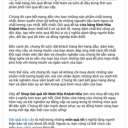
các mặt hàng Giỏ quà tết tại Việt Nam và luôn đi đầu trong lĩnh vực
phân phối Giỏ quà tết cao cấp.
Chúng tôi cam kết mang đến cho bạn những sản phẩm chất lượng
nhất, được tuyển chọn kỹ lưỡng từ những nguyên liệu tươi ngon và
chất lượng cao nhất. Mỗi chiếc Giỏ quà tết tại
cửa hàng Ninh Hòa
Khánh Hòa
được thiết kế tỉ mỉ và tinh tế, mang đậm chất thủ công và
độc đáo, tạo nên món quà tết thú vị và ý nghĩa dành tặng người thân
yêu, đối tác quý bề trên và đồng nghiệp thân thiết.
Bên cạnh đó, chúng tôi luôn đặt khách hàng lên hàng đầu, đảm bảo
mọi nhu cầu và mong muốn của bạn được đáp ứng một cách tốt nhất.
Đội ngũ nhân viên tận tâm và chuyên nghiệp của chúng tôi sẵn sàng
lắng nghe và tư vấn cho bạn lựa chọn những Giỏ quà tết phù hợp nhất,
phù hợp với mong muốn và ngân sách của bạn.
Hơn thế nữa, với chúng tôi, bạn sẽ không chỉ mua được những sản
phẩm chất lượng tuyệt vời, mà còn nhận được những dịch vụ vượt trội
và trải nghiệm mua sắm tuyệt vời. Chúng tôi cam kết giao hàng đúng
hẹn và đảm bảo sự an tâm trong quá trình mua sắm của bạn.
Hãy để
Shop Giỏ quà tết Ninh Hòa Khánh Hòa
làm cho mùa tết này trở
nên ý nghĩa hơn bao giờ hết. Ghé thăm cửa hàng của chúng tôi ngay
hôm nay và trải nghiệm sự đẳng cấp và sang trọng từ những món quà
tết đặc biệt. Chúng tôi hân hạnh được phục vụ và đồng hành cùng bạn
trong mỗi dịp đặc biệt của cuộc sống!
Giỏ quà trái cây
là một trong những
món quà tết
ý nghĩa tặng người
thân bảo vệ sức khoẻ tốt nhất. Ngoài ra, bạn cũng có thể chọn các
mẫu
hoa chúc mừng
tặng tết