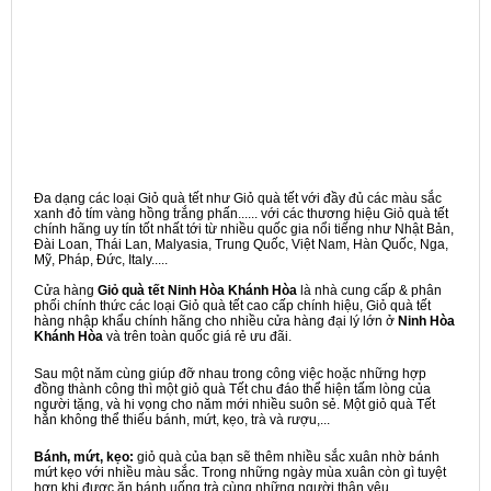
Đa dạng các loại Giỏ quà tết như Giỏ quà tết với đầy đủ các màu sắc
xanh đỏ tím vàng hồng trắng phấn...... với các thương hiệu Giỏ quà tết
chính hãng uy tín tốt nhất tới từ nhiều quốc gia nổi tiếng như Nhật Bản,
Đài Loan, Thái Lan, Malyasia, Trung Quốc, Việt Nam, Hàn Quốc, Nga,
Mỹ, Pháp, Đức, Italy.....
Cửa hàng
Giỏ quà tết Ninh Hòa Khánh Hòa
là nhà cung cấp & phân
phối chính thức các loại Giỏ quà tết cao cấp chính hiệu, Giỏ quà tết
hàng nhập khẩu chính hãng cho nhiều cửa hàng đại lý lớn ở
Ninh Hòa
Khánh Hòa
và trên toàn quốc giá rẻ ưu đãi.
Sau một năm cùng giúp đỡ nhau trong công việc hoặc những hợp
đồng thành công thì một giỏ quà Tết chu đáo thể hiện tấm lòng của
người tặng, và hi vọng cho năm mới nhiều suôn sẻ. Một giỏ quà Tết
hẳn không thể thiếu bánh, mứt, kẹo, trà và rượu,...
Bánh, mứt, kẹo:
giỏ quà của bạn sẽ thêm nhiều sắc xuân nhờ bánh
mứt kẹo với nhiều màu sắc. Trong những ngày mùa xuân còn gì tuyệt
hơn khi được ăn bánh uống trà cùng những người thân yêu.