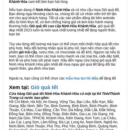
Khánh Hòa
cam kết làm bạn hài lòng.
Nếu bạn đang ở
Ninh Hòa Khánh Hòa
và có nhu cầu mua Giỏ quà tết,
Bạn đừng ngại khoảng cách xa, chúng tôi sẽ cử nhân viên trở tới tận
nơi cho quý khách hàng. Tất cả các sản phẩm đăng tải trên website
đều là hình thực tế, có tem chống hàng giả và tem bảo hành mang
thương hiệu
Giỏ quà tết cao cấp Ninh Hòa Khánh Hòa
. giỏ quà tết
đẹp nhất 2023 luôn là món quà chất lượng nhất để tặng người thân,
bạn bè
Tùy vào từng đối tượng mà bạn có thể chọn một chiếc hộp quà tết cho
phù hợp. Nếu đối tượng nhận quà là phụ nữ, bạn nên chọn các sản
phẩm
giỏ trái cây
, rượu nhẹ, có chocolate và đồ khô. Ngược lại nếu là
nam, bạn có thể chọn các loại rượu mạnh và các loại trà, cafe đặc biệt,
tinh tế và phù hợp với phái nam. Hãy đến ngay cửa hàng giỏ quà tết
Ninh Hòa Khánh Hòa gần nhất để mua ngay giỏ quà tết tặng đối tác
người thân, gia đình nha bạn
Ngoài ra, bạn cũng có thể chọn các
mẫu hoa lan hồ điệp
để tặng tết
Xem tại:
G
iỏ quà tết
Cửa hàng Giỏ quà tết Ninh Hòa Khánh Hòa có mặt tại 64 Tỉnh/Thành
Trong cả nước bao gồm:
Hồ Chí Minh, Hà Nội, An Giang, Vũng Tàu, Bạc Liêu, Bắc Kạn, Bắc
Giang, Bắc Ninh, Bến Tre, Bình Dương, Bình Định, Bình Phước, Bình
Thuận, Cà Mau, Cao Bằng, Cần Thơ, Đà Nẵng, Đắk Lắk, Đắk Nông,
Đồng Nai, Biên Hòa, Đồng Tháp, Điện Biên, Gia Lai, Hà Giang, Hà
Nam,Sài Gòn, TPHCM, Khánh Hòa, Kiên Giang, Kon Tum, Lai Châu,
Lào Cai, Lạng Sơn, Lâm Đồng, Đà Lạt, Long An, Nam Định, Nghệ An,
Ninh Bình, Ninh Thuận, Phú Thọ, Phú Yên, Quảng Bình, Quảng Nam,