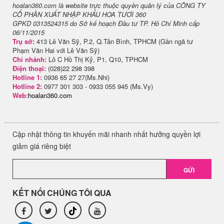
hoalan360.com là website trực thuộc quyền quản lý của CÔNG TY
CỔ PHẦN XUẤT NHẬP KHẨU HOA TƯƠI 360
GPKD 0313524315 do Sở kế hoạch Đầu tư TP. Hồ Chí Minh cấp
06/11/2015
Trụ sở:
413 Lê Văn Sỹ, P.2, Q.Tân Bình, TPHCM (Gần ngã tư
Phạm Văn Hai với Lê Văn Sỹ)
Chi nhánh:
Lô C Hồ Thị Kỷ, P1, Q10, TPHCM
Điện thoại:
(028)22 298 398
Hotline 1:
0936 65 27 27(Ms.Nhi)
Hotline 2:
0977 301 303 - 0933 055 945 (Ms.Vy)
Web:
hoalan360.com
Cập nhật thông tin khuyến mãi nhanh nhất hưởng quyền lợi
giảm giá riêng biệt
GỬI
KẾT NỐI CHÚNG TÔI QUA