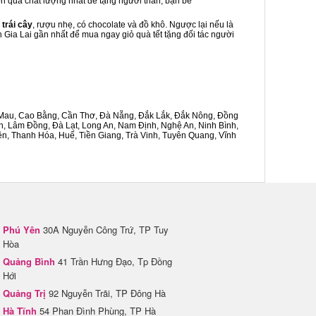
món quà chất lượng nhất để tặng người thân, bạn bè
 trái cây
, rượu nhẹ, có chocolate và đồ khô. Ngược lại nếu là
h Gia Lai gần nhất để mua ngay giỏ quà tết tặng đối tác người
Cà Mau, Cao Bằng, Cần Thơ, Đà Nẵng, Đắk Lắk, Đắk Nông, Đồng
n, Lâm Đồng, Đà Lạt, Long An, Nam Định, Nghệ An, Ninh Bình,
n, Thanh Hóa, Huế, Tiền Giang, Trà Vinh, Tuyên Quang, Vĩnh
Phú Yên
30A Nguyễn Công Trứ, TP Tuy
Hòa
Quảng Bình
41 Trần Hưng Đạo, Tp Đồng
Hới
Quảng Trị
92 Nguyễn Trãi, TP Đông Hà
Hà Tĩnh
54 Phan Đình Phùng, TP Hà