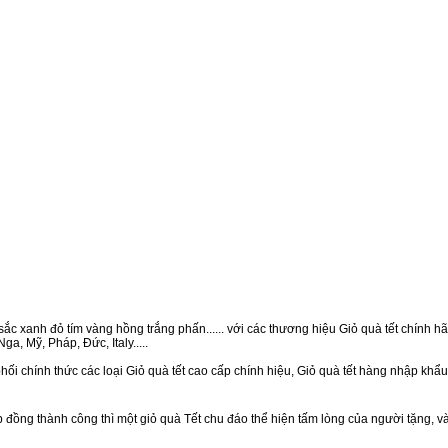
ắc xanh đỏ tím vàng hồng trắng phấn...... với các thương hiệu Giỏ quà tết chính hãn
a, Mỹ, Pháp, Đức, Italy.....
ối chính thức các loại Giỏ quà tết cao cấp chính hiệu, Giỏ quà tết hàng nhập khẩ
ồng thành công thì một giỏ quà Tết chu đáo thể hiện tấm lòng của người tặng, v