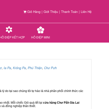
Giỏ Hàng
|
Giới Thiệu
|
Thanh Toán
|
Liên Hệ
HỒ ĐIỆP KẾT HỢP
HỒ ĐIỆP MINI
ơ
,
Ia Pa
,
Krông Pa
,
Phú Thiện
,
Chư Pưh
 lý do tại sao chúng tôi tự hào là nhà phân phối chính thức các
 nhất. Mỗi chiếc Giỏ quà tết tại
cửa hàng Chư Păh Gia Lai
n và đồng nghiệp thân thiết.