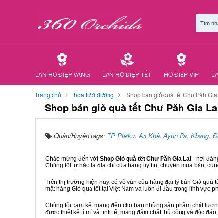
Tìm nh
LAN HỒ ĐIỆP VÀNG
LAN HỒ ĐIỆP TẾT
HỒ ĐIỆP VIP
LA
Trang chủ
hoa tươi đường
Shop bán giỏ quà tết Chư Păh Gia
Shop bán giỏ quà tết Chư Păh Gia La
Quận/Huyện tags:
TP Pleiku
,
An Khê
,
Ayun Pa
,
Kbang
,
Đ
Chào mừng đến với
Shop Giỏ quà tết Chư Păh Gia Lai
- nơi đán
Chúng tôi tự hào là địa chỉ cửa hàng uy tín, chuyên mua bán, cun
Trên thị trường hiện nay, có vô vàn cửa hàng đại lý bán Giỏ quà t
mặt hàng Giỏ quà tết tại Việt Nam và luôn đi đầu trong lĩnh vực p
Chúng tôi cam kết mang đến cho bạn những sản phẩm chất lượng n
được thiết kế tỉ mỉ và tinh tế, mang đậm chất thủ công và độc đáo,