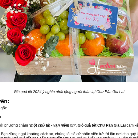
Giỏ quà tết 2024 ý nghĩa nhất tặng người thân tại Chư Păh Gia Lai
yên:
 gốc
u
 với phương châm "
một chữ tín - vạn niềm tin
",
Giỏ quà tết Chư Păh Gia Lai
cam kết
 Bạn đừng ngại khoảng cách xa, chúng tôi sẽ cử nhân viên trở tới tận nơi cho quý 