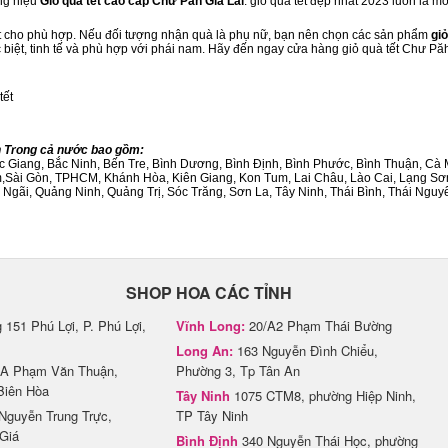
ng hiệu
Giỏ quà tết cao cấp Chư Păh Gia Lai
. giỏ quà tết đẹp nhất 2023 luôn là 
ết cho phù hợp. Nếu đối tượng nhận quà là phụ nữ, bạn nên chọn các sản phẩm
giỏ
c biệt, tinh tế và phù hợp với phái nam. Hãy đến ngay cửa hàng giỏ quà tết Chư Pă
tết
nh Trong cả nước bao gồm:
Bắc Giang, Bắc Ninh, Bến Tre, Bình Dương, Bình Định, Bình Phước, Bình Thuận, 
am,Sài Gòn, TPHCM, Khánh Hòa, Kiên Giang, Kon Tum, Lai Châu, Lào Cai, Lạng Sơ
ãi, Quảng Ninh, Quảng Trị, Sóc Trăng, Sơn La, Tây Ninh, Thái Bình, Thái Nguyê
SHOP HOA CÁC TỈNH
151 Phú Lợi, P. Phú Lợi,
Vĩnh Long:
20/A2 Phạm Thái Bường
Long An:
163 Nguyễn Đình Chiểu,
A Phạm Văn Thuận,
Phường 3, Tp Tân An
Biên Hòa
Tây Ninh
1075 CTM8, phường Hiệp Ninh,
Nguyễn Trung Trực,
TP Tây Ninh
Giá
Bình Định
340 Nguyễn Thái Học, phường