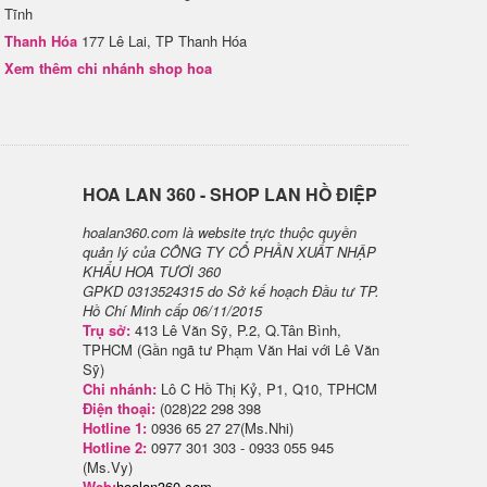
Tĩnh
Thanh Hóa
177 Lê Lai, TP Thanh Hóa
Xem thêm chi nhánh shop hoa
H​OA LAN 360 - SHOP LAN HỒ ĐIỆP
hoalan360.com là website trực thuộc quyền
quản lý của CÔNG TY CỔ PHẦN XUẤT NHẬP
KHẨU HOA TƯƠI 360
GPKD 0313524315 do Sở kế hoạch Đầu tư TP.
Hồ Chí Minh cấp 06/11/2015
Trụ sở:
413 Lê Văn Sỹ, P.2, Q.Tân Bình,
TPHCM (Gần ngã tư Phạm Văn Hai với Lê Văn
Sỹ)
Chi nhánh:
Lô C Hồ Thị Kỷ, P1, Q10, TPHCM
Điện thoại:
(028)22 298 398
Hotline 1:
0936 65 27 27(Ms.Nhi)
Hotline 2:
0977 301 303 - 0933 055 945
(Ms.Vy)
Web:
hoalan360.com