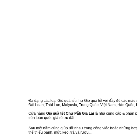
Đa dạng các loại Giỏ quà tết như Giỏ quà tết với đầy đủ các màu s
Đài Loan, Thái Lan, Malyasia, Trung Quốc, Việt Nam, Hàn Quốc, Ng
Cửa hàng
Giỏ quà tết Chư Păh Gia Lai
là nhà cung cấp & phân ph
trên toàn quốc giá rẻ ưu đãi.
Sau một năm cùng giúp đỡ nhau trong công việc hoặc những hợp đ
thể thiếu bánh, mứt, kẹo, trà và rượu,...