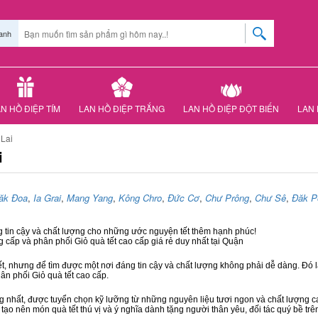
anh
N HỒ ĐIỆP TÍM
LAN HỒ ĐIỆP TRẮNG
LAN HỒ ĐIỆP ĐỘT BIẾN
LAN 
 Lai
i
ăk Đoa
,
Ia Grai
,
Mang Yang
,
Kông Chro
,
Đức Cơ
,
Chư Prông
,
Chư Sê
,
Đăk P
g tin cậy và chất lượng cho những ước nguyện tết thêm hạnh phúc!
g cấp và phân phối Giỏ quà tết cao cấp giá rẻ duy nhất tại Quận
ết, nhưng để tìm được một nơi đáng tin cậy và chất lượng không phải dễ dàng. Đó là
hân phối Giỏ quà tết cao cấp.
hất, được tuyển chọn kỹ lưỡng từ những nguyên liệu tươi ngon và chất lượng cao
 tạo nên món quà tết thú vị và ý nghĩa dành tặng người thân yêu, đối tác quý bề trê