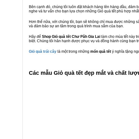
Bên cạnh đó, chúng tôi luôn đặt khách hàng lên hàng đầu, đảm 
nghe và tư vấn cho bạn lựa chọn những Giỏ quà tết phù hợp nhấ
Hơn thế nữa, với chúng tôi, bạn sẽ không chỉ mua được những sả
và đảm bảo sự an tâm trong quá trình mua sắm của bạn.
Hãy để
Shop Giỏ quà tết Chư Păh Gia Lai
làm cho mùa tết này t
biệt. Chúng tôi hân hạnh được phục vụ và đồng hành cùng bạn tr
Giỏ quà trái cây
là một trong những
món quà tết
ý nghĩa tặng ng
C
ác mẫu Giỏ quà tết đẹp mắt và chất lượ