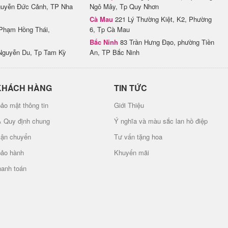
uyễn Đức Cảnh, TP Nha
Ngô Mây, Tp Quy Nhơn
Cà Mau
221 Lý Thường Kiệt, K2, Phường
Phạm Hồng Thái,
6, Tp Cà Mau
Bắc Ninh
83 Trần Hưng Đạo, phường Tiền
Nguyễn Du, Tp Tam Kỳ
An, TP Bắc Ninh
KHÁCH HÀNG
TIN TỨC
ảo mật thông tin
Giới Thiệu
& Quy định chung
Ý nghĩa và màu sắc lan hồ điệp
vận chuyển
Tư vấn tặng hoa
bảo hành
Khuyến mãi
hanh toán