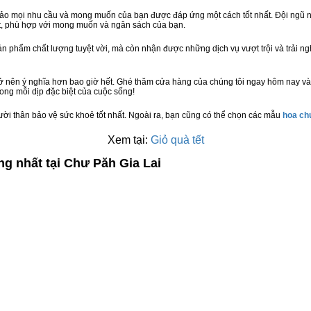
bảo mọi nhu cầu và mong muốn của bạn được đáp ứng một cách tốt nhất. Đội ngũ n
t, phù hợp với mong muốn và ngân sách của bạn.
n phẩm chất lượng tuyệt vời, mà còn nhận được những dịch vụ vượt trội và trải n
rở nên ý nghĩa hơn bao giờ hết. Ghé thăm cửa hàng của chúng tôi ngay hôm nay và
ong mỗi dịp đặc biệt của cuộc sống!
ười thân bảo vệ sức khoẻ tốt nhất. Ngoài ra, bạn cũng có thể chọn các mẫu
hoa c
Xem tại:
Giỏ quà tết
ng nhất tại Chư Păh Gia Lai