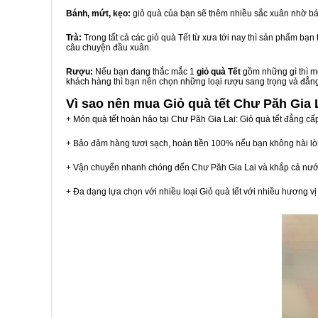
Bánh, mứt, kẹo:
giỏ quà của bạn sẽ thêm nhiều sắc xuân nhờ bá
Trà:
Trong tất cả các giỏ quà Tết từ xưa tới nay thì sản phẩm bạ
câu chuyện đầu xuân.
Rượu:
Nếu bạn đang thắc mắc 1
giỏ quà Tết
gồm những gì thì mộ
khách hàng thì bạn nên chọn những loại rượu sang trọng và đẳn
Vì sao nên mua
Giỏ quà tết Chư Păh Gia 
+ Món quà tết hoàn hảo tại Chư Păh Gia Lai: Giỏ quà tết đẳng cấ
+ Bảo đảm hàng tươi sạch, hoàn tiền 100% nếu bạn không hài l
+ Vận chuyển nhanh chóng đến Chư Păh Gia Lai và khắp cả nướ
+ Đa dạng lựa chọn với nhiều loại Giỏ quà tết với nhiều hương 