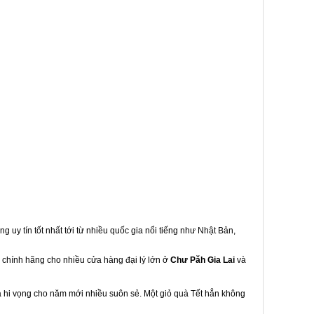
g uy tín tốt nhất tới từ nhiều quốc gia nổi tiếng như Nhật Bản,
u chính hãng cho nhiều cửa hàng đại lý lớn ở
Chư Păh Gia Lai
và
à hi vọng cho năm mới nhiều suôn sẻ. Một giỏ quà Tết hẳn không