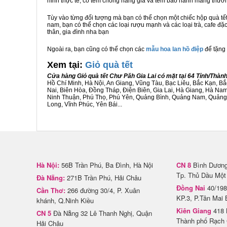
hình thực tế, có tem chống hàng giả và tem bảo hành mang thươ
Tùy vào từng đối tượng mà bạn có thể chọn một chiếc hộp quà t
nam, bạn có thể chọn các loại rượu mạnh và các loại trà, cafe đặ
thân, gia đình nha bạn
Ngoài ra, bạn cũng có thể chọn các
mẫu hoa lan hồ điệp
để tặng 
Xem tại:
G
iỏ quà tết
Cửa hàng Giỏ quà tết Chư Păh Gia Lai có mặt tại 64 Tỉnh/Thà
Hồ Chí Minh, Hà Nội, An Giang, Vũng Tàu, Bạc Liêu, Bắc Kạn, 
Nai, Biên Hòa, Đồng Tháp, Điện Biên, Gia Lai, Hà Giang, Hà N
Ninh Thuận, Phú Thọ, Phú Yên, Quảng Bình, Quảng Nam, Quảng Ng
Long, Vĩnh Phúc, Yên Bái...
Hà Nội:
56B Trần Phú, Ba Đình, Hà Nội
CN 8
Bình Dương 
Tp. Thủ Dầu Một
Đà Nẵng:
271B Trần Phú, Hải Châu
Đồng Nai
40/198
Cần Thơ:
266 đường 30/4, P. Xuân
KP.3, P.Tân Mai 
khánh, Q.Ninh Kiều
Kiên Giang
418 
CN 5
Đà Nẵng 32 Lê Thanh Nghị, Quận
Thành phố Rạch 
Hải Châu