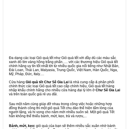
Đa dạng các loại Giỏ quà tết như Giỏ quà tết với đầy đủ các màu sắc
xanh đỏ tím vàng hồng trắng phấn...... với các thương hiệu Giỏ quà tết
chính hãng uy tín tốt nhất tới từ nhiều quốc gia nổi tiếng như Nhật Bản,
Đài Loan, Thái Lan, Malyasia, Trung Quốc, Việt Nam, Hàn Quốc, Nga,
Mỹ, Pháp, Đức, Italy.....
Cửa hàng
Giỏ quà tết Chư Sê Gia Lai
là nhà cung cấp & phân phối
chính thức các loại Giỏ quà tết cao cấp chính hiệu, Giỏ quà tết hàng
nhập khẩu chính hãng cho nhiều cửa hàng đại lý lớn ở
Chư Sê Gia Lai
và trên toàn quốc giá rẻ ưu đãi.
Sau một năm cùng giúp đỡ nhau trong công việc hoặc những hợp
đồng thành công thì một giỏ quà Tết chu đáo thể hiện tấm lòng của
người tặng, và hi vọng cho năm mới nhiều suôn sẻ. Một giỏ quà Tết
hẳn không thể thiếu bánh, mứt, kẹo, trà và rượu,...
Bánh, mứt, kẹo:
giỏ quà của bạn sẽ thêm nhiều sắc xuân nhờ bánh