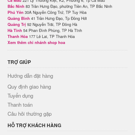
Cà Mau
221 Lý Thường Kiệt, K2, Phường 6, Tp Cà Mau
Bắc Ninh
83 Trần Hưng Đạo, phường Tiền An, TP Bắc Ninh
Phú Yên
30A Nguyễn Công Trứ, TP Tuy Hòa
Quảng Bình
41 Trần Hưng Đạo, Tp Đồng Hới
Quảng Trị
92 Nguyễn Trãi, TP Đông Hà
Hà Tĩnh
54 Phan Đình Phùng, TP Hà Tĩnh
Thanh Hóa
177 Lê Lai, TP Thanh Hóa
Xem thêm chi nhánh shop hoa
TRỢ GIÚP
Hướng dẫn đặt hàng
Quy định giao hàng
Tuyển dụng
Thanh toán
Câu hỏi thường gặp
HỖ TRỢ KHÁCH HÀNG