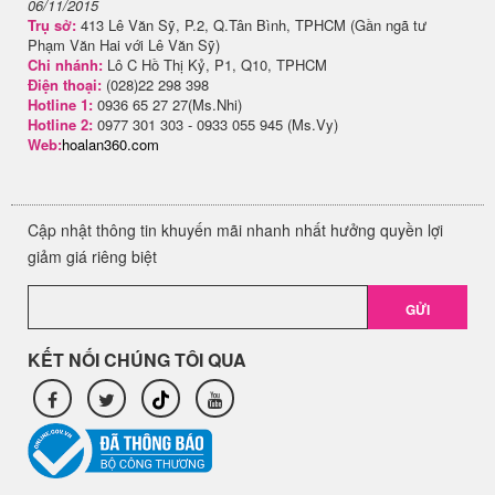
06/11/2015
Trụ sở:
413 Lê Văn Sỹ, P.2, Q.Tân Bình, TPHCM (Gần ngã tư
Phạm Văn Hai với Lê Văn Sỹ)
Chi nhánh:
Lô C Hồ Thị Kỷ, P1, Q10, TPHCM
Điện thoại:
(028)22 298 398
Hotline 1:
0936 65 27 27(Ms.Nhi)
Hotline 2:
0977 301 303 - 0933 055 945 (Ms.Vy)
Web:
hoalan360.com
Cập nhật thông tin khuyến mãi nhanh nhất hưởng quyền lợi
giảm giá riêng biệt
GỬI
KẾT NỐI CHÚNG TÔI QUA