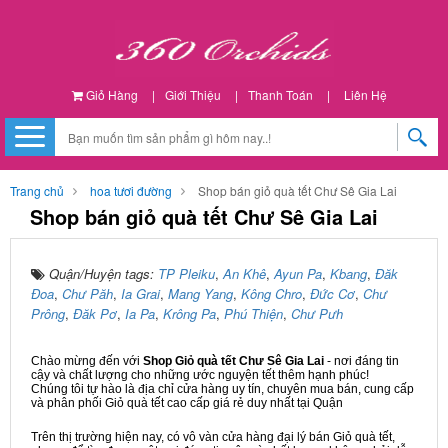
Giỏ Hàng
|
Giới Thiệu
|
Thanh Toán
|
Liên Hệ
Trang chủ
hoa tươi đường
Shop bán giỏ quà tết Chư Sê Gia Lai
Shop bán giỏ quà tết Chư Sê Gia Lai
Quận/Huyện tags:
TP Pleiku
,
An Khê
,
Ayun Pa
,
Kbang
,
Đăk
Đoa
,
Chư Păh
,
Ia Grai
,
Mang Yang
,
Kông Chro
,
Đức Cơ
,
Chư
Prông
,
Đăk Pơ
,
Ia Pa
,
Krông Pa
,
Phú Thiện
,
Chư Pưh
Chào mừng đến với
Shop Giỏ quà tết Chư Sê Gia Lai
- nơi đáng tin
cậy và chất lượng cho những ước nguyện tết thêm hạnh phúc!
Chúng tôi tự hào là địa chỉ cửa hàng uy tín, chuyên mua bán, cung cấp
và phân phối Giỏ quà tết cao cấp giá rẻ duy nhất tại Quận
Trên thị trường hiện nay, có vô vàn cửa hàng đại lý bán Giỏ quà tết,