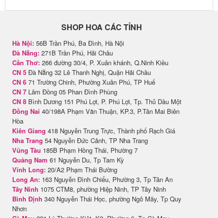
SHOP HOA CÁC TỈNH
Hà Nội:
56B Trần Phú, Ba Đình, Hà Nội
Đà Nẵng:
271B Trần Phú, Hải Châu
Cần Thơ:
266 đường 30/4, P. Xuân khánh, Q.Ninh Kiều
CN 5
Đà Nẵng 32 Lê Thanh Nghị, Quận Hải Châu
CN 6
71 Trường Chinh, Phường Xuân Phú, TP Huế
CN 7
Lâm Đồng 05 Phan Đình Phùng
CN 8
Bình Dương 151 Phú Lợi, P. Phú Lợi, Tp. Thủ Dầu Một
Đồng Nai
40/198A Phạm Văn Thuận, KP.3, P.Tân Mai Biên
Hòa
Kiên Giang
418 Nguyễn Trung Trực, Thành phố Rạch Giá
Nha Trang
54 Nguyễn Đức Cảnh, TP Nha Trang
Vũng Tàu
185B Phạm Hồng Thái, Phường 7
Quảng Nam
61 Nguyễn Du, Tp Tam Kỳ
Vĩnh Long:
20/A2 Phạm Thái Bường
Long An:
163 Nguyễn Đình Chiểu, Phường 3, Tp Tân An
Tây Ninh
1075 CTM8, phường Hiệp Ninh, TP Tây Ninh
Bình Định
340 Nguyễn Thái Học, phường Ngô Mây, Tp Quy
Nhơn