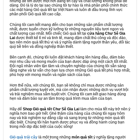
nhưng để tìm được một nơi đáng tin cậy và chất lượng không phải dễ
dàng. Đó là lý do tại sao chúng tôi tự hào là nhà phân phối chính thức
các mặt hàng Giỏ quà tết tại Việt Nam và luôn đi đầu trong lĩnh vực
phân phối Giỏ quà tết cao cấp.
Chúng tôi cam kết mang đến cho bạn những sản phẩm chất lượng
nhất, được tuyển chọn kỹ lưỡng từ những nguyên liệu tươi ngon và
chất lượng cao nhất. Mỗi chiếc Giỏ quà tết tại
cửa hàng Chư Sê Gia
Lai
được thiết kế tỉ mỉ và tinh tế, mang đậm chất thủ công và độc đáo,
tạo nên món quà tết thú vị và ý nghĩa dành tặng người thân yêu, đối tác
quý bề trên và đồng nghiệp thân thiết.
Bên cạnh đó, chúng tôi luôn đặt khách hàng lên hàng đầu, đảm bảo
mọi nhu cầu và mong muốn của bạn được đáp ứng một cách tốt nhất.
Đội ngũ nhân viên tận tâm và chuyên nghiệp của chúng tôi sẵn sàng
lắng nghe và tư vấn cho bạn lựa chọn những Giỏ quà tết phù hợp nhất,
phù hợp với mong muốn và ngân sách của bạn.
Hơn thế nữa, với chúng tôi, bạn sẽ không chỉ mua được những sản
phẩm chất lượng tuyệt vời, mà còn nhận được những dịch vụ vượt trội
và trải nghiệm mua sắm tuyệt vời. Chúng tôi cam kết giao hàng đúng
hẹn và đảm bảo sự an tâm trong quá trình mua sắm của bạn.
Hãy để
Shop Giỏ quà tết Chư Sê Gia Lai
làm cho mùa tết này trở nên ý
nghĩa hơn bao giờ hết. Ghé thăm cửa hàng của chúng tôi ngay hôm
nay và trải nghiệm sự đẳng cấp và sang trọng từ những món quà tết
đặc biệt. Chúng tôi hân hạnh được phục vụ và đồng hành cùng bạn
trong mỗi dịp đặc biệt của cuộc sống!
Giỏ quà trái cây
là một trong những
món quà tết
ý nghĩa tặng người