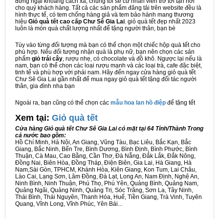
đừng ngại khoảng cách xa, chúng tôi sẽ cử nhân viên trở tới tận nơi
cho quý khách hàng. Tất cả các sản phẩm đăng tải trên website đều là
hình thực tế, có tem chống hàng giả và tem bảo hành mang thương
hiệu
Giỏ quà tết cao cấp Chư Sê Gia Lai
. giỏ quà tết đẹp nhất 2023
luôn là món quà chất lượng nhất để tặng người thân, bạn bè
Tùy vào từng đối tượng mà bạn có thể chọn một chiếc hộp quà tết cho
phù hợp. Nếu đối tượng nhận quà là phụ nữ, bạn nên chọn các sản
phẩm
giỏ trái cây
, rượu nhẹ, có chocolate và đồ khô. Ngược lại nếu là
nam, bạn có thể chọn các loại rượu mạnh và các loại trà, cafe đặc biệt,
tinh tế và phù hợp với phái nam. Hãy đến ngay cửa hàng giỏ quà tết
Chư Sê Gia Lai gần nhất để mua ngay giỏ quà tết tặng đối tác người
thân, gia đình nha bạn
Ngoài ra, bạn cũng có thể chọn các
mẫu hoa lan hồ điệp
để tặng tết
Xem tại:
G
iỏ quà tết
Cửa hàng Giỏ quà tết Chư Sê Gia Lai có mặt tại 64 Tỉnh/Thành Trong
cả nước bao gồm:
Hồ Chí Minh, Hà Nội, An Giang, Vũng Tàu, Bạc Liêu, Bắc Kạn, Bắc
Giang, Bắc Ninh, Bến Tre, Bình Dương, Bình Định, Bình Phước, Bình
Thuận, Cà Mau, Cao Bằng, Cần Thơ, Đà Nẵng, Đắk Lắk, Đắk Nông,
Đồng Nai, Biên Hòa, Đồng Tháp, Điện Biên, Gia Lai, Hà Giang, Hà
Nam,Sài Gòn, TPHCM, Khánh Hòa, Kiên Giang, Kon Tum, Lai Châu,
Lào Cai, Lạng Sơn, Lâm Đồng, Đà Lạt, Long An, Nam Định, Nghệ An,
Ninh Bình, Ninh Thuận, Phú Thọ, Phú Yên, Quảng Bình, Quảng Nam,
Quảng Ngãi, Quảng Ninh, Quảng Trị, Sóc Trăng, Sơn La, Tây Ninh,
Thái Bình, Thái Nguyên, Thanh Hóa, Huế, Tiền Giang, Trà Vinh, Tuyên
Quang, Vĩnh Long, Vĩnh Phúc, Yên Bái...