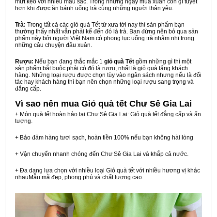
mứt kẹo với nhiều màu sắc. Trong những ngày mùa xuân còn gì tuyệt
hơn khi được ăn bánh uống trà cùng những người thân yêu.
Trà:
Trong tất cả các giỏ quà Tết từ xưa tới nay thì sản phẩm bạn
thường thấy nhất vẫn phải kể đến đó là trà. Bạn đừng nên bỏ qua sản
phẩm này bởi người Việt Nam có phong tục uống trà nhâm nhi trong
những câu chuyện đầu xuân.
Rượu:
Nếu bạn đang thắc mắc 1
giỏ quà Tết
gồm những gì thì một
sản phẩm bắt buộc phải có đó là rượu, nhất là giỏ quà tặng khách
hàng. Những loại rượu được chọn tùy vào ngân sách nhưng nếu là đối
tác hay khách hàng thì bạn nên chọn những loại rượu sang trọng và
đẳng cấp.
Vì sao nên mua
Giỏ quà tết Chư Sê Gia Lai
+ Món quà tết hoàn hảo tại Chư Sê Gia Lai: Giỏ quà tết đẳng cấp và ấn
tượng.
+ Bảo đảm hàng tươi sạch, hoàn tiền 100% nếu bạn không hài lòng
+ Vận chuyển nhanh chóng đến Chư Sê Gia Lai và khắp cả nước.
+ Đa dạng lựa chọn với nhiều loại Giỏ quà tết với nhiều hương vị khác
nhauMẫu mã đẹp, phong phú và chất lượng cao.