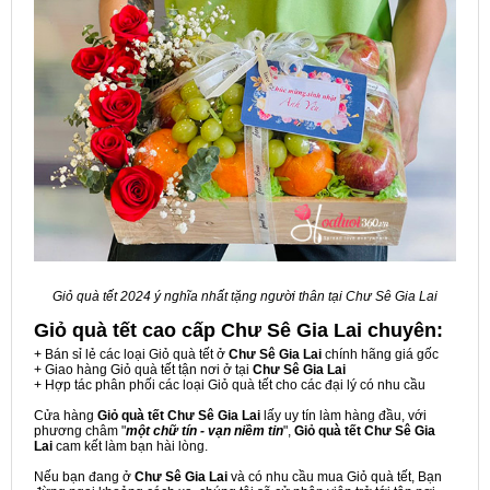
Giỏ quà tết 2024 ý nghĩa nhất tặng người thân tại Chư Sê Gia Lai
Giỏ quà tết cao cấp Chư Sê Gia Lai
chuyên:
+ Bán sỉ lẻ các loại Giỏ quà tết ở
Chư Sê Gia Lai
chính hãng giá gốc
+ Giao hàng Giỏ quà tết tận nơi ở tại
Chư Sê Gia Lai
+ Hợp tác phân phối các loại Giỏ quà tết cho các đại lý có nhu cầu
Cửa hàng
Giỏ quà tết Chư Sê Gia Lai
lấy uy tín làm hàng đầu, với
phương châm "
một chữ tín - vạn niềm tin
",
Giỏ quà tết Chư Sê Gia
Lai
cam kết làm bạn hài lòng.
Nếu bạn đang ở
Chư Sê Gia Lai
và có nhu cầu mua Giỏ quà tết, Bạn