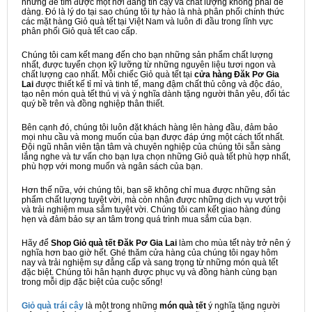
nhưng để tìm được một nơi đáng tin cậy và chất lượng không phải dễ
dàng. Đó là lý do tại sao chúng tôi tự hào là nhà phân phối chính thức
các mặt hàng Giỏ quà tết tại Việt Nam và luôn đi đầu trong lĩnh vực
phân phối Giỏ quà tết cao cấp.
Chúng tôi cam kết mang đến cho bạn những sản phẩm chất lượng
nhất, được tuyển chọn kỹ lưỡng từ những nguyên liệu tươi ngon và
chất lượng cao nhất. Mỗi chiếc Giỏ quà tết tại
cửa hàng Đăk Pơ Gia
Lai
được thiết kế tỉ mỉ và tinh tế, mang đậm chất thủ công và độc đáo,
tạo nên món quà tết thú vị và ý nghĩa dành tặng người thân yêu, đối tác
quý bề trên và đồng nghiệp thân thiết.
Bên cạnh đó, chúng tôi luôn đặt khách hàng lên hàng đầu, đảm bảo
mọi nhu cầu và mong muốn của bạn được đáp ứng một cách tốt nhất.
Đội ngũ nhân viên tận tâm và chuyên nghiệp của chúng tôi sẵn sàng
lắng nghe và tư vấn cho bạn lựa chọn những Giỏ quà tết phù hợp nhất,
phù hợp với mong muốn và ngân sách của bạn.
Hơn thế nữa, với chúng tôi, bạn sẽ không chỉ mua được những sản
phẩm chất lượng tuyệt vời, mà còn nhận được những dịch vụ vượt trội
và trải nghiệm mua sắm tuyệt vời. Chúng tôi cam kết giao hàng đúng
hẹn và đảm bảo sự an tâm trong quá trình mua sắm của bạn.
Hãy để
Shop Giỏ quà tết Đăk Pơ Gia Lai
làm cho mùa tết này trở nên ý
nghĩa hơn bao giờ hết. Ghé thăm cửa hàng của chúng tôi ngay hôm
nay và trải nghiệm sự đẳng cấp và sang trọng từ những món quà tết
đặc biệt. Chúng tôi hân hạnh được phục vụ và đồng hành cùng bạn
trong mỗi dịp đặc biệt của cuộc sống!
Giỏ quà trái cây
là một trong những
món quà tết
ý nghĩa tặng người