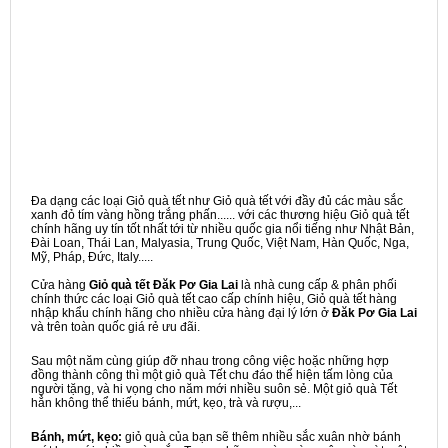
Đa dạng các loại Giỏ quà tết như Giỏ quà tết với đầy đủ các màu sắc
xanh đỏ tím vàng hồng trắng phấn...... với các thương hiệu Giỏ quà tết
chính hãng uy tín tốt nhất tới từ nhiều quốc gia nổi tiếng như Nhật Bản,
Đài Loan, Thái Lan, Malyasia, Trung Quốc, Việt Nam, Hàn Quốc, Nga,
Mỹ, Pháp, Đức, Italy.....
Cửa hàng
Giỏ quà tết Đăk Pơ Gia Lai
là nhà cung cấp & phân phối
chính thức các loại Giỏ quà tết cao cấp chính hiệu, Giỏ quà tết hàng
nhập khẩu chính hãng cho nhiều cửa hàng đại lý lớn ở
Đăk Pơ Gia Lai
và trên toàn quốc giá rẻ ưu đãi.
Sau một năm cùng giúp đỡ nhau trong công việc hoặc những hợp
đồng thành công thì một giỏ quà Tết chu đáo thể hiện tấm lòng của
người tặng, và hi vọng cho năm mới nhiều suôn sẻ. Một giỏ quà Tết
hẳn không thể thiếu bánh, mứt, kẹo, trà và rượu,...
Bánh, mứt, kẹo:
giỏ quà của bạn sẽ thêm nhiều sắc xuân nhờ bánh