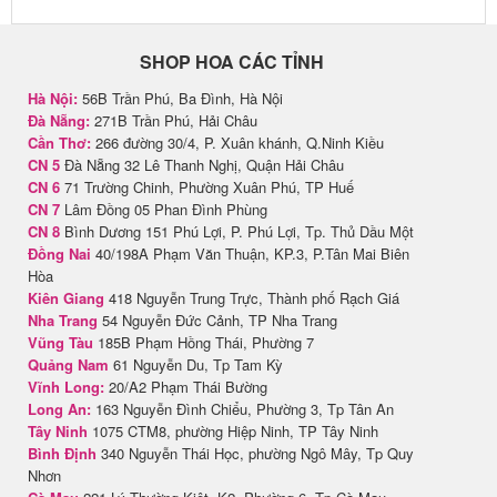
SHOP HOA CÁC TỈNH
Hà Nội:
56B Trần Phú, Ba Đình, Hà Nội
Đà Nẵng:
271B Trần Phú, Hải Châu
Cần Thơ:
266 đường 30/4, P. Xuân khánh, Q.Ninh Kiều
CN 5
Đà Nẵng 32 Lê Thanh Nghị, Quận Hải Châu
CN 6
71 Trường Chinh, Phường Xuân Phú, TP Huế
CN 7
Lâm Đồng 05 Phan Đình Phùng
CN 8
Bình Dương 151 Phú Lợi, P. Phú Lợi, Tp. Thủ Dầu Một
Đồng Nai
40/198A Phạm Văn Thuận, KP.3, P.Tân Mai Biên
Hòa
Kiên Giang
418 Nguyễn Trung Trực, Thành phố Rạch Giá
Nha Trang
54 Nguyễn Đức Cảnh, TP Nha Trang
Vũng Tàu
185B Phạm Hồng Thái, Phường 7
Quảng Nam
61 Nguyễn Du, Tp Tam Kỳ
Vĩnh Long:
20/A2 Phạm Thái Bường
Long An:
163 Nguyễn Đình Chiểu, Phường 3, Tp Tân An
Tây Ninh
1075 CTM8, phường Hiệp Ninh, TP Tây Ninh
Bình Định
340 Nguyễn Thái Học, phường Ngô Mây, Tp Quy
Nhơn