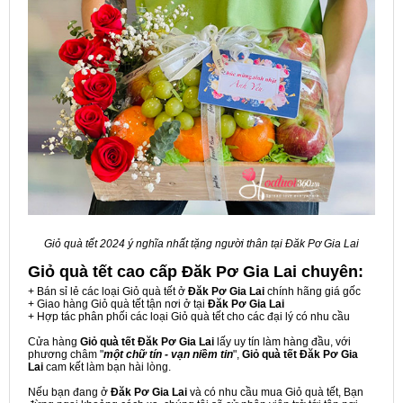
Giỏ quà tết 2024 ý nghĩa nhất tặng người thân tại Đăk Pơ Gia Lai
Giỏ quà tết cao cấp Đăk Pơ Gia Lai
chuyên:
+ Bán sỉ lẻ các loại Giỏ quà tết ở
Đăk Pơ Gia Lai
chính hãng giá gốc
+ Giao hàng Giỏ quà tết tận nơi ở tại
Đăk Pơ Gia Lai
+ Hợp tác phân phối các loại Giỏ quà tết cho các đại lý có nhu cầu
Cửa hàng
Giỏ quà tết Đăk Pơ Gia Lai
lấy uy tín làm hàng đầu, với
phương châm "
một chữ tín - vạn niềm tin
",
Giỏ quà tết Đăk Pơ Gia
Lai
cam kết làm bạn hài lòng.
Nếu bạn đang ở
Đăk Pơ Gia Lai
và có nhu cầu mua Giỏ quà tết, Bạn