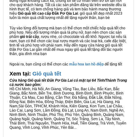
đừng ngại khoảng cách xa, chúng tôi sẽ cử nhân viên trở tới tận nơi
cho quý khách hàng. Tất cả các sản phẩm đăng tải trên website đều là
hình thực tế, có tem chống hàng giả và tem bảo hành mang thương
hiệu
Giỏ quà tết cao cấp Đăk Pơ Gia Lai
. giỏ quà tết đẹp nhất 2023
luôn là món quà chất lượng nhất để tặng người thân, bạn bè
Tùy vào từng đối tượng mà bạn có thể chọn một chiếc hộp quà tết cho
phù hợp. Nếu đối tượng nhận quà là phụ nữ, bạn nên chọn các sản
phẩm
giỏ trái cây
, rượu nhẹ, có chocolate và đồ khô. Ngược lại nếu là
nam, bạn có thể chọn các loại rượu mạnh và các loại trà, cafe đặc biệt,
tinh tế và phù hợp với phái nam. Hãy đến ngay cửa hàng giỏ quà tết
Đăk Pơ Gia Lai gần nhất để mua ngay giỏ quà tết tặng đối tác người
thân, gia đình nha bạn
Ngoài ra, bạn cũng có thể chọn các
mẫu hoa lan hồ điệp
để tặng tết
Xem tại:
G
iỏ quà tết
Cửa hàng Giỏ quà tết Đăk Pơ Gia Lai có mặt tại 64 Tỉnh/Thành Trong
cả nước bao gồm:
Hồ Chí Minh, Hà Nội, An Giang, Vũng Tàu, Bạc Liêu, Bắc Kạn, Bắc
Giang, Bắc Ninh, Bến Tre, Bình Dương, Bình Định, Bình Phước, Bình
Thuận, Cà Mau, Cao Bằng, Cần Thơ, Đà Nẵng, Đắk Lắk, Đắk Nông,
Đồng Nai, Biên Hòa, Đồng Tháp, Điện Biên, Gia Lai, Hà Giang, Hà
Nam,Sài Gòn, TPHCM, Khánh Hòa, Kiên Giang, Kon Tum, Lai Châu,
Lào Cai, Lạng Sơn, Lâm Đồng, Đà Lạt, Long An, Nam Định, Nghệ An,
Ninh Bình, Ninh Thuận, Phú Thọ, Phú Yên, Quảng Bình, Quảng Nam,
Quảng Ngãi, Quảng Ninh, Quảng Trị, Sóc Trăng, Sơn La, Tây Ninh,
Thái Bình, Thái Nguyên, Thanh Hóa, Huế, Tiền Giang, Trà Vinh, Tuyên
Quang, Vĩnh Long, Vĩnh Phúc, Yên Bái...