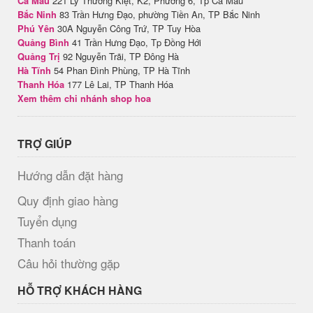
Cà Mau
221 Lý Thường Kiệt, K2, Phường 6, Tp Cà Mau
Bắc Ninh
83 Trần Hưng Đạo, phường Tiền An, TP Bắc Ninh
Phú Yên
30A Nguyễn Công Trứ, TP Tuy Hòa
Quảng Bình
41 Trần Hưng Đạo, Tp Đồng Hới
Quảng Trị
92 Nguyễn Trãi, TP Đông Hà
Hà Tĩnh
54 Phan Đình Phùng, TP Hà Tĩnh
Thanh Hóa
177 Lê Lai, TP Thanh Hóa
Xem thêm chi nhánh shop hoa
TRỢ GIÚP
Hướng dẫn đặt hàng
Quy định giao hàng
Tuyển dụng
Thanh toán
Câu hỏi thường gặp
HỖ TRỢ KHÁCH HÀNG