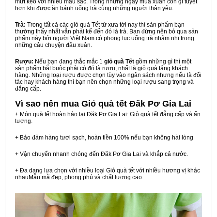
mứt kẹo với nhiều màu sắc. Trong những ngày mùa xuân còn gì tuyệt
hơn khi được ăn bánh uống trà cùng những người thân yêu.
Trà:
Trong tất cả các giỏ quà Tết từ xưa tới nay thì sản phẩm bạn
thường thấy nhất vẫn phải kể đến đó là trà. Bạn đừng nên bỏ qua sản
phẩm này bởi người Việt Nam có phong tục uống trà nhâm nhi trong
những câu chuyện đầu xuân.
Rượu:
Nếu bạn đang thắc mắc 1
giỏ quà Tết
gồm những gì thì một
sản phẩm bắt buộc phải có đó là rượu, nhất là giỏ quà tặng khách
hàng. Những loại rượu được chọn tùy vào ngân sách nhưng nếu là đối
tác hay khách hàng thì bạn nên chọn những loại rượu sang trọng và
đẳng cấp.
Vì sao nên mua
Giỏ quà tết Đăk Pơ Gia Lai
+ Món quà tết hoàn hảo tại Đăk Pơ Gia Lai: Giỏ quà tết đẳng cấp và ấn
tượng.
+ Bảo đảm hàng tươi sạch, hoàn tiền 100% nếu bạn không hài lòng
+ Vận chuyển nhanh chóng đến Đăk Pơ Gia Lai và khắp cả nước.
+ Đa dạng lựa chọn với nhiều loại Giỏ quà tết với nhiều hương vị khác
nhauMẫu mã đẹp, phong phú và chất lượng cao.