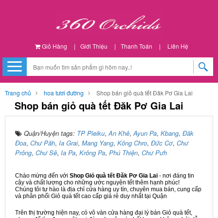
Giỏ Hàng
|
Giới Thiệu
|
Thanh Toán
|
Liên Hệ
Trang chủ
hoa tươi đường
Shop bán giỏ quà tết Đăk Pơ Gia Lai
Shop bán giỏ quà tết Đăk Pơ Gia Lai
Quận/Huyện tags:
TP Pleiku
,
An Khê
,
Ayun Pa
,
Kbang
,
Đăk
Đoa
,
Chư Păh
,
Ia Grai
,
Mang Yang
,
Kông Chro
,
Đức Cơ
,
Chư
Prông
,
Chư Sê
,
Ia Pa
,
Krông Pa
,
Phú Thiện
,
Chư Pưh
Chào mừng đến với
Shop Giỏ quà tết Đăk Pơ Gia Lai
- nơi đáng tin
cậy và chất lượng cho những ước nguyện tết thêm hạnh phúc!
Chúng tôi tự hào là địa chỉ cửa hàng uy tín, chuyên mua bán, cung cấp
và phân phối Giỏ quà tết cao cấp giá rẻ duy nhất tại Quận
Trên thị trường hiện nay, có vô vàn cửa hàng đại lý bán Giỏ quà tết,