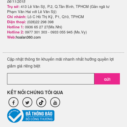
06/11/2015
Trụ sở:
413 Lê Văn Sỹ, P.2, Q.Tân Bình, TPHCM (Gần ngã tư
Phạm Văn Hai với Lê Văn Sỹ)
Chi nhánh:
Lô C Hồ Thị Kỷ, P1, Q10, TPHCM
Điện thoại:
(028)22 298 398
Hotline 1:
0936 65 27 27(Ms.Nhi)
Hotline 2:
0977 301 303 - 0933 055 945 (Ms.Vy)
Web:
hoalan360.com
Cập nhật thông tin khuyến mãi nhanh nhất hưởng quyền lợi
giảm giá riêng biệt
GỬI
KẾT NỐI CHÚNG TÔI QUA