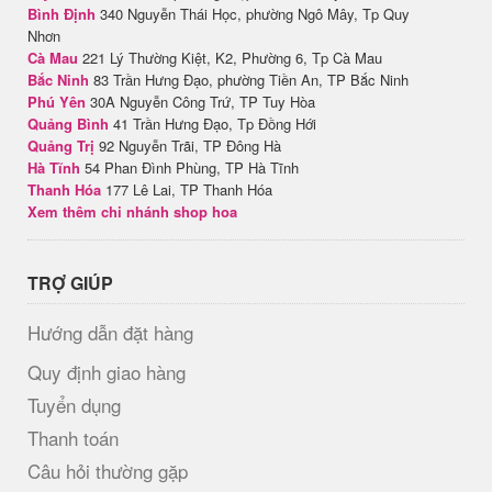
Bình Định
340 Nguyễn Thái Học, phường Ngô Mây, Tp Quy
Nhơn
Cà Mau
221 Lý Thường Kiệt, K2, Phường 6, Tp Cà Mau
Bắc Ninh
83 Trần Hưng Đạo, phường Tiền An, TP Bắc Ninh
Phú Yên
30A Nguyễn Công Trứ, TP Tuy Hòa
Quảng Bình
41 Trần Hưng Đạo, Tp Đồng Hới
Quảng Trị
92 Nguyễn Trãi, TP Đông Hà
Hà Tĩnh
54 Phan Đình Phùng, TP Hà Tĩnh
Thanh Hóa
177 Lê Lai, TP Thanh Hóa
Xem thêm chi nhánh shop hoa
TRỢ GIÚP
Hướng dẫn đặt hàng
Quy định giao hàng
Tuyển dụng
Thanh toán
Câu hỏi thường gặp