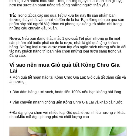
mứt kẹo với nhiều màu sắc. Trong những ngày mùa xuân còn gì tuyệt
hơn khi được ăn bánh uống trà cùng những người thân yêu.
Trà:
Trong tất cả các giỏ quà Tết từ xưa tới nay thì sản phẩm bạn
thường thấy nhất vẫn phải kể đến đó là trà. Bạn đừng nên bỏ qua sản
phẩm này bởi người Việt Nam có phong tục uống trà nhâm nhi trong
những câu chuyện đầu xuân.
Rượu:
Nếu bạn đang thắc mắc 1
giỏ quà Tết
gồm những gì thì một
sản phẩm bắt buộc phải có đó là rượu, nhất là giỏ quà tặng khách
hàng. Những loại rượu được chọn tùy vào ngân sách nhưng nếu là đối
tác hay khách hàng thì bạn nên chọn những loại rượu sang trọng và
đẳng cấp.
Vì sao nên mua
Giỏ quà tết Kông Chro Gia
Lai
+ Món quà tết hoàn hảo tại Kông Chro Gia Lai: Giỏ quà tết đẳng cấp và
ấn tượng.
+ Bảo đảm hàng tươi sạch, hoàn tiền 100% nếu bạn không hài lòng
+ Vận chuyển nhanh chóng đến Kông Chro Gia Lai và khắp cả nước.
+ Đa dạng lựa chọn với nhiều loại Giỏ quà tết với nhiều hương vị khác
nhauMẫu mã đẹp, phong phú và chất lượng cao.