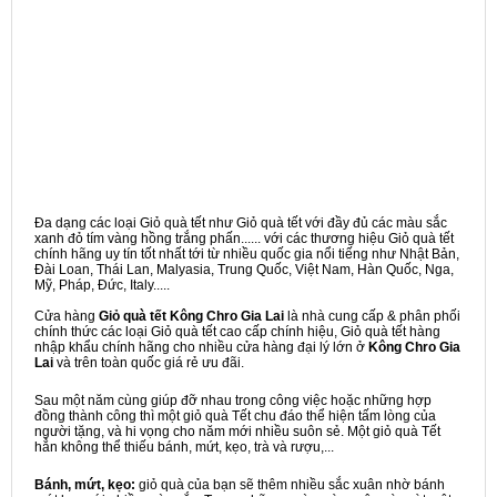
Đa dạng các loại Giỏ quà tết như Giỏ quà tết với đầy đủ các màu sắc
xanh đỏ tím vàng hồng trắng phấn...... với các thương hiệu Giỏ quà tết
chính hãng uy tín tốt nhất tới từ nhiều quốc gia nổi tiếng như Nhật Bản,
Đài Loan, Thái Lan, Malyasia, Trung Quốc, Việt Nam, Hàn Quốc, Nga,
Mỹ, Pháp, Đức, Italy.....
Cửa hàng
Giỏ quà tết Kông Chro Gia Lai
là nhà cung cấp & phân phối
chính thức các loại Giỏ quà tết cao cấp chính hiệu, Giỏ quà tết hàng
nhập khẩu chính hãng cho nhiều cửa hàng đại lý lớn ở
Kông Chro Gia
Lai
và trên toàn quốc giá rẻ ưu đãi.
Sau một năm cùng giúp đỡ nhau trong công việc hoặc những hợp
đồng thành công thì một giỏ quà Tết chu đáo thể hiện tấm lòng của
người tặng, và hi vọng cho năm mới nhiều suôn sẻ. Một giỏ quà Tết
hẳn không thể thiếu bánh, mứt, kẹo, trà và rượu,...
Bánh, mứt, kẹo:
giỏ quà của bạn sẽ thêm nhiều sắc xuân nhờ bánh