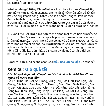
Lai
cam kết làm bạn hài lòng.
Nếu bạn đang ở
Kông Chro Gia Lai
và có nhu cầu mua Giỏ quà tết,
Bạn đừng ngại khoảng cách xa, chúng tôi sẽ cử nhân viên trở tới tận
nơi cho quý khách hàng. Tất cả các sản phẩm đăng tải trên website
đều là hình thực tế, có tem chống hàng giả và tem bảo hành mang
thương hiệu
Giỏ quà tết cao cấp Kông Chro Gia Lai
. giỏ quà tết đẹp
nhất 2023 luôn là món quà chất lượng nhất để tặng người thân, bạn bè
Tùy vào từng đối tượng mà bạn có thể chọn một chiếc hộp quà tết cho
phù hợp. Nếu đối tượng nhận quà là phụ nữ, bạn nên chọn các sản
phẩm
giỏ trái cây
, rượu nhẹ, có chocolate và đồ khô. Ngược lại nếu là
nam, bạn có thể chọn các loại rượu mạnh và các loại trà, cafe đặc biệt,
tinh tế và phù hợp với phái nam. Hãy đến ngay cửa hàng giỏ quà tết
Kông Chro Gia Lai gần nhất để mua ngay giỏ quà tết tặng đối tác
người thân, gia đình nha bạn
Ngoài ra, bạn cũng có thể chọn các
mẫu hoa lan hồ điệp
để tặng tết
Xem tại:
G
iỏ quà tết
Cửa hàng Giỏ quà tết Kông Chro Gia Lai có mặt tại 64 Tỉnh/Thành
Trong cả nước bao gồm:
Hồ Chí Minh, Hà Nội, An Giang, Vũng Tàu, Bạc Liêu, Bắc Kạn, Bắc
Giang, Bắc Ninh, Bến Tre, Bình Dương, Bình Định, Bình Phước, Bình
Thuận, Cà Mau, Cao Bằng, Cần Thơ, Đà Nẵng, Đắk Lắk, Đắk Nông,
Đồng Nai, Biên Hòa, Đồng Tháp, Điện Biên, Gia Lai, Hà Giang, Hà
Nam,Sài Gòn, TPHCM, Khánh Hòa, Kiên Giang, Kon Tum, Lai Châu,
Lào Cai, Lạng Sơn, Lâm Đồng, Đà Lạt, Long An, Nam Định, Nghệ An,
Ninh Bình, Ninh Thuận, Phú Thọ, Phú Yên, Quảng Bình, Quảng Nam,
Quảng Ngãi, Quảng Ninh, Quảng Trị, Sóc Trăng, Sơn La, Tây Ninh,