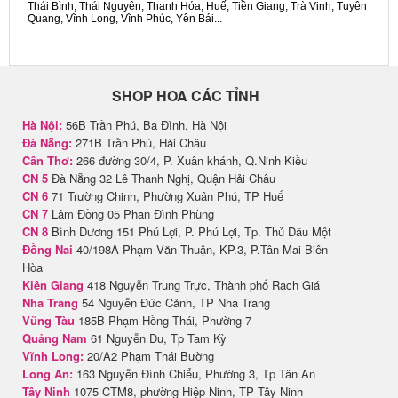
Thái Bình, Thái Nguyên, Thanh Hóa, Huế, Tiền Giang, Trà Vinh, Tuyên
Quang, Vĩnh Long, Vĩnh Phúc, Yên Bái...
SHOP HOA CÁC TỈNH
Hà Nội:
56B Trần Phú, Ba Đình, Hà Nội
Đà Nẵng:
271B Trần Phú, Hải Châu
Cần Thơ:
266 đường 30/4, P. Xuân khánh, Q.Ninh Kiều
CN 5
Đà Nẵng 32 Lê Thanh Nghị, Quận Hải Châu
CN 6
71 Trường Chinh, Phường Xuân Phú, TP Huế
CN 7
Lâm Đồng 05 Phan Đình Phùng
CN 8
Bình Dương 151 Phú Lợi, P. Phú Lợi, Tp. Thủ Dầu Một
Đồng Nai
40/198A Phạm Văn Thuận, KP.3, P.Tân Mai Biên
Hòa
Kiên Giang
418 Nguyễn Trung Trực, Thành phố Rạch Giá
Nha Trang
54 Nguyễn Đức Cảnh, TP Nha Trang
Vũng Tàu
185B Phạm Hồng Thái, Phường 7
Quảng Nam
61 Nguyễn Du, Tp Tam Kỳ
Vĩnh Long:
20/A2 Phạm Thái Bường
Long An:
163 Nguyễn Đình Chiểu, Phường 3, Tp Tân An
Tây Ninh
1075 CTM8, phường Hiệp Ninh, TP Tây Ninh