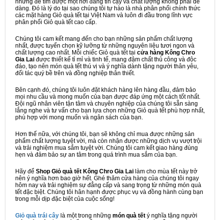
nhưng để tìm được một nơi đáng tin cậy và chất lượng không phải dễ
dàng. Đó là lý do tại sao chúng tôi tự hào là nhà phân phối chính thức
các mặt hàng Giỏ quà tết tại Việt Nam và luôn đi đầu trong lĩnh vực
phân phối Giỏ quà tết cao cấp.
Chúng tôi cam kết mang đến cho bạn những sản phẩm chất lượng
nhất, được tuyển chọn kỹ lưỡng từ những nguyên liệu tươi ngon và
chất lượng cao nhất. Mỗi chiếc Giỏ quà tết tại
cửa hàng Kông Chro
Gia Lai
được thiết kế tỉ mỉ và tinh tế, mang đậm chất thủ công và độc
đáo, tạo nên món quà tết thú vị và ý nghĩa dành tặng người thân yêu,
đối tác quý bề trên và đồng nghiệp thân thiết.
Bên cạnh đó, chúng tôi luôn đặt khách hàng lên hàng đầu, đảm bảo
mọi nhu cầu và mong muốn của bạn được đáp ứng một cách tốt nhất.
Đội ngũ nhân viên tận tâm và chuyên nghiệp của chúng tôi sẵn sàng
lắng nghe và tư vấn cho bạn lựa chọn những Giỏ quà tết phù hợp nhất,
phù hợp với mong muốn và ngân sách của bạn.
Hơn thế nữa, với chúng tôi, bạn sẽ không chỉ mua được những sản
phẩm chất lượng tuyệt vời, mà còn nhận được những dịch vụ vượt trội
và trải nghiệm mua sắm tuyệt vời. Chúng tôi cam kết giao hàng đúng
hẹn và đảm bảo sự an tâm trong quá trình mua sắm của bạn.
Hãy để
Shop Giỏ quà tết Kông Chro Gia Lai
làm cho mùa tết này trở
nên ý nghĩa hơn bao giờ hết. Ghé thăm cửa hàng của chúng tôi ngay
hôm nay và trải nghiệm sự đẳng cấp và sang trọng từ những món quà
tết đặc biệt. Chúng tôi hân hạnh được phục vụ và đồng hành cùng bạn
trong mỗi dịp đặc biệt của cuộc sống!
Giỏ quà trái cây
là một trong những
món quà tết
ý nghĩa tặng người