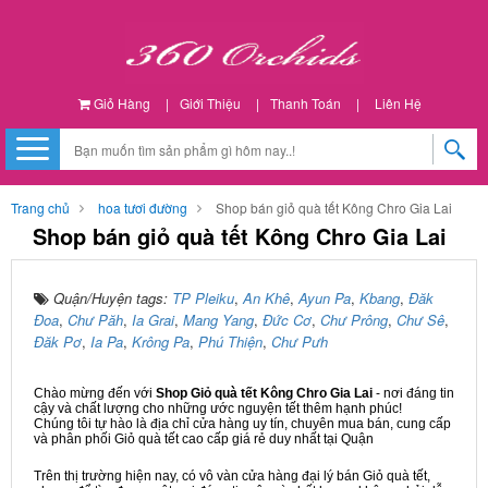
Giỏ Hàng
|
Giới Thiệu
|
Thanh Toán
|
Liên Hệ
Trang chủ
hoa tươi đường
Shop bán giỏ quà tết Kông Chro Gia Lai
Shop bán giỏ quà tết Kông Chro Gia Lai
Quận/Huyện tags:
TP Pleiku
,
An Khê
,
Ayun Pa
,
Kbang
,
Đăk
Đoa
,
Chư Păh
,
Ia Grai
,
Mang Yang
,
Đức Cơ
,
Chư Prông
,
Chư Sê
,
Đăk Pơ
,
Ia Pa
,
Krông Pa
,
Phú Thiện
,
Chư Pưh
Chào mừng đến với
Shop Giỏ quà tết Kông Chro Gia Lai
- nơi đáng tin
cậy và chất lượng cho những ước nguyện tết thêm hạnh phúc!
Chúng tôi tự hào là địa chỉ cửa hàng uy tín, chuyên mua bán, cung cấp
và phân phối Giỏ quà tết cao cấp giá rẻ duy nhất tại Quận
Trên thị trường hiện nay, có vô vàn cửa hàng đại lý bán Giỏ quà tết,