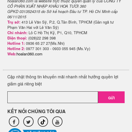
hoalan360.com là website trực thuộc quyền quản lý của CÔNG TY
CỔ PHẦN XUẤT NHẬP KHẨU HOA TƯƠI 360
GPKD 0313524315 do Sở kế hoạch Đầu tư TP. Hồ Chí Minh cấp
06/11/2015
Trụ sở:
413 Lê Văn Sỹ, P.2, Q.Tân Bình, TPHCM (Gần ngã tư
Phạm Văn Hai với Lê Văn Sỹ)
Chi nhánh:
Lô C Hồ Thị Kỷ, P1, Q10, TPHCM
Điện thoại:
(028)22 298 398
Hotline 1:
0936 65 27 27(Ms.Nhi)
Hotline 2:
0977 301 303 - 0933 055 945 (Ms.Vy)
Web:
hoalan360.com
Cập nhật thông tin khuyến mãi nhanh nhất hưởng quyền lợi
giảm giá riêng biệt
GỬI
KẾT NỐI CHÚNG TÔI QUA