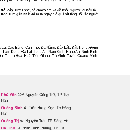
 món quà chất lượng nhất để tặng người thân, bạn bè
 trái cây
, rượu nhẹ, có chocolate và đồ khô. Ngược lại nếu là
ei Kon Tum gần nhất để mua ngay giỏ quà tết tặng đối tác người
Cà Mau, Cao Bằng, Cần Thơ, Đà Nẵng, Đắk Lắk, Đắk Nông, Đồng
n, Lâm Đồng, Đà Lạt, Long An, Nam Định, Nghệ An, Ninh Bình,
n, Thanh Hóa, Huế, Tiền Giang, Trà Vinh, Tuyên Quang, Vĩnh
Phú Yên
30A Nguyễn Công Trứ, TP Tuy
Hòa
Quảng Bình
41 Trần Hưng Đạo, Tp Đồng
Hới
Quảng Trị
92 Nguyễn Trãi, TP Đông Hà
Hà Tĩnh
54 Phan Đình Phùng, TP Hà