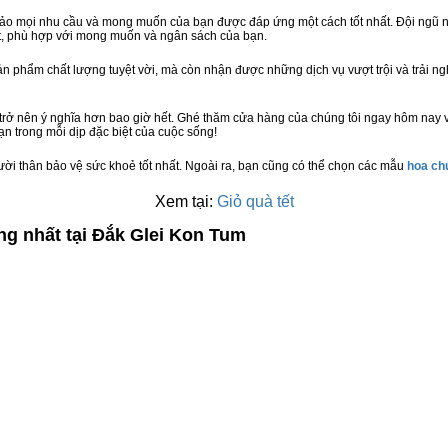
bảo mọi nhu cầu và mong muốn của bạn được đáp ứng một cách tốt nhất. Đội ngũ n
t, phù hợp với mong muốn và ngân sách của bạn.
n phẩm chất lượng tuyệt vời, mà còn nhận được những dịch vụ vượt trội và trải n
trở nên ý nghĩa hơn bao giờ hết. Ghé thăm cửa hàng của chúng tôi ngay hôm nay v
n trong mỗi dịp đặc biệt của cuộc sống!
ười thân bảo vệ sức khoẻ tốt nhất. Ngoài ra, bạn cũng có thể chọn các mẫu
hoa c
Xem tại:
Giỏ quà tết
ng nhất tại Đắk Glei Kon Tum