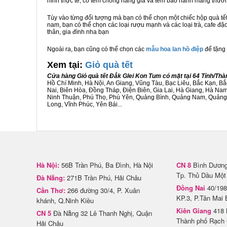
hình thực tế, có tem chống hàng giả và tem bảo hành mang thươ
Tùy vào từng đối tượng mà bạn có thể chọn một chiếc hộp quà t
nam, bạn có thể chọn các loại rượu mạnh và các loại trà, cafe đặ
thân, gia đình nha bạn
Ngoài ra, bạn cũng có thể chọn các
mẫu hoa lan hồ điệp
để tặng 
Xem tại:
G
iỏ quà tết
Cửa hàng Giỏ quà tết Đắk Glei Kon Tum có mặt tại 64 Tỉnh/Th
Hồ Chí Minh, Hà Nội, An Giang, Vũng Tàu, Bạc Liêu, Bắc Kạn, 
Nai, Biên Hòa, Đồng Tháp, Điện Biên, Gia Lai, Hà Giang, Hà N
Ninh Thuận, Phú Thọ, Phú Yên, Quảng Bình, Quảng Nam, Quảng Ng
Long, Vĩnh Phúc, Yên Bái...
Hà Nội:
56B Trần Phú, Ba Đình, Hà Nội
CN 8
Bình Dương 
Tp. Thủ Dầu Một
Đà Nẵng:
271B Trần Phú, Hải Châu
Đồng Nai
40/198
Cần Thơ:
266 đường 30/4, P. Xuân
KP.3, P.Tân Mai 
khánh, Q.Ninh Kiều
Kiên Giang
418 
CN 5
Đà Nẵng 32 Lê Thanh Nghị, Quận
Thành phố Rạch 
Hải Châu