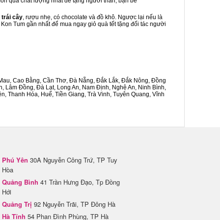
 món quà chất lượng nhất để tặng người thân, bạn bè
 trái cây
, rượu nhẹ, có chocolate và đồ khô. Ngược lại nếu là
ầy Kon Tum gần nhất để mua ngay giỏ quà tết tặng đối tác người
Cà Mau, Cao Bằng, Cần Thơ, Đà Nẵng, Đắk Lắk, Đắk Nông, Đồng
n, Lâm Đồng, Đà Lạt, Long An, Nam Định, Nghệ An, Ninh Bình,
n, Thanh Hóa, Huế, Tiền Giang, Trà Vinh, Tuyên Quang, Vĩnh
Phú Yên
30A Nguyễn Công Trứ, TP Tuy
Hòa
Quảng Bình
41 Trần Hưng Đạo, Tp Đồng
Hới
Quảng Trị
92 Nguyễn Trãi, TP Đông Hà
Hà Tĩnh
54 Phan Đình Phùng, TP Hà