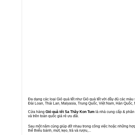
Đa dạng các loại Giỏ quà tết như Giỏ quà tết với đầy đủ các màu s
Đài Loan, Thái Lan, Malyasia, Trung Quốc, Việt Nam, Hàn Quốc, Ng
Cửa hàng
Giỏ quà tết Sa Thầy Kon Tum
là nhà cung cấp & phân 
và trên toàn quốc giá rẻ ưu đãi.
Sau một năm cùng giúp đỡ nhau trong công việc hoặc những hợp đ
thể thiếu bánh, mứt, kẹo, trà và rượu,...