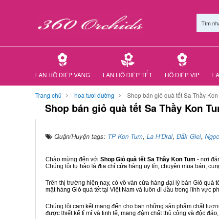
Tìm nh
LAN HỒ ĐIỆP VÀNG
LAN HỒ ĐIỆP TẾT
HỒ ĐIỆP VIP
LA
Trang chủ
hoa tươi đường
Shop bán giỏ quà tết Sa Thầy Ko
Shop bán giỏ quà tết Sa Thầy Kon T
Quận/Huyện tags:
TP Kon Tum
,
La H’Drai
,
Đắk Glei
,
Ngọc
Chào mừng đến với
Shop Giỏ quà tết Sa Thầy Kon Tum
- nơi đ
Chúng tôi tự hào là địa chỉ cửa hàng uy tín, chuyên mua bán, cun
Trên thị trường hiện nay, có vô vàn cửa hàng đại lý bán Giỏ quà t
mặt hàng Giỏ quà tết tại Việt Nam và luôn đi đầu trong lĩnh vực p
Chúng tôi cam kết mang đến cho bạn những sản phẩm chất lượng n
được thiết kế tỉ mỉ và tinh tế, mang đậm chất thủ công và độc đáo,