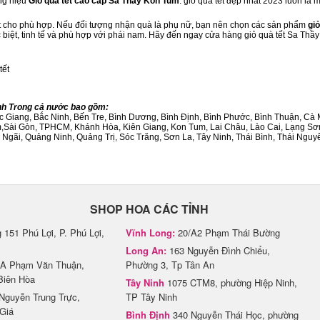
ng hiệu
Giỏ quà tết cao cấp Sa Thầy Kon Tum
. giỏ quà tết đẹp nhất 2023 luôn là
ết cho phù hợp. Nếu đối tượng nhận quà là phụ nữ, bạn nên chọn các sản phẩm
giỏ
c biệt, tinh tế và phù hợp với phái nam. Hãy đến ngay cửa hàng giỏ quà tết Sa Th
tết
ành Trong cả nước bao gồm:
Bắc Giang, Bắc Ninh, Bến Tre, Bình Dương, Bình Định, Bình Phước, Bình Thuận, 
am,Sài Gòn, TPHCM, Khánh Hòa, Kiên Giang, Kon Tum, Lai Châu, Lào Cai, Lạng Sơ
ãi, Quảng Ninh, Quảng Trị, Sóc Trăng, Sơn La, Tây Ninh, Thái Bình, Thái Nguyê
SHOP HOA CÁC TỈNH
151 Phú Lợi, P. Phú Lợi,
Vĩnh Long:
20/A2 Phạm Thái Bường
Long An:
163 Nguyễn Đình Chiểu,
A Phạm Văn Thuận,
Phường 3, Tp Tân An
Biên Hòa
Tây Ninh
1075 CTM8, phường Hiệp Ninh,
Nguyễn Trung Trực,
TP Tây Ninh
Giá
Bình Định
340 Nguyễn Thái Học, phường