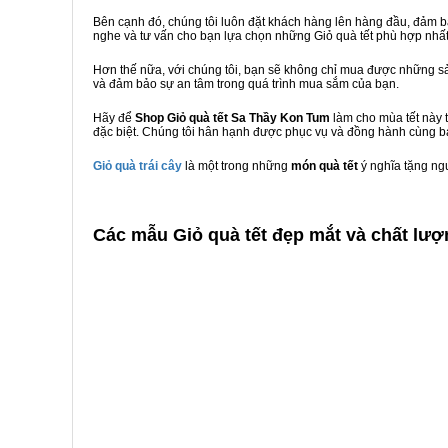
Bên cạnh đó, chúng tôi luôn đặt khách hàng lên hàng đầu, đảm 
nghe và tư vấn cho bạn lựa chọn những Giỏ quà tết phù hợp nhấ
Hơn thế nữa, với chúng tôi, bạn sẽ không chỉ mua được những sả
và đảm bảo sự an tâm trong quá trình mua sắm của bạn.
Hãy để
Shop Giỏ quà tết Sa Thầy Kon Tum
làm cho mùa tết này 
đặc biệt. Chúng tôi hân hạnh được phục vụ và đồng hành cùng bạ
Giỏ quà trái cây
là một trong những
món quà tết
ý nghĩa tặng ng
C
ác mẫu Giỏ quà tết đẹp mắt và chất lượ