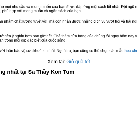
bảo mọi nhu cầu và mong muốn của bạn được đáp ứng một cách tốt nhất. Đội ngũ n
t, phù hợp với mong muốn và ngân sách của bạn.
n phẩm chất lượng tuyệt vời, mà còn nhận được những dịch vụ vượt trội và trải n
trở nên ý nghĩa hơn bao giờ hết. Ghé thăm cửa hàng của chúng tôi ngay hôm nay v
n trong mỗi dịp đặc biệt của cuộc sống!
ười thân bảo vệ sức khoẻ tốt nhất. Ngoài ra, bạn cũng có thể chọn các mẫu
hoa c
Xem tại:
Giỏ quà tết
ng nhất tại Sa Thầy Kon Tum