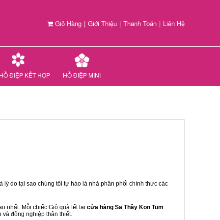
Giỏ Hàng
|
Giới Thiệu
|
Thanh Toán
|
Liên Hệ
HỒ ĐIỆP KẾT HỢP
HỒ ĐIỆP MINI
 lý do tại sao chúng tôi tự hào là nhà phân phối chính thức các
 nhất. Mỗi chiếc Giỏ quà tết tại
cửa hàng Sa Thầy Kon Tum
n và đồng nghiệp thân thiết.