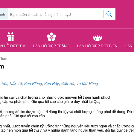
anh
N HỒ ĐIỆP TÍM
LAN HỒ ĐIỆP TRẮNG
LAN HỒ ĐIỆP ĐỘT BIẾN
LAN 
n Tum
um
 Hồi
,
Đắk Tô
,
Kon Plông
,
Kon Rẫy
,
Đắk Hà
,
Tu Mơ Rông
áng tin cậy và chất lượng cho những ước nguyện tết thêm hạnh phúc!
g cấp và phân phối Giỏ quà tết cao cấp giá rẻ duy nhất tại Quận
ết, nhưng để tìm được một nơi đáng tin cậy và chất lượng không phải dễ dàng. Đó là
hân phối Giỏ quà tết cao cấp.
hất, được tuyển chọn kỹ lưỡng từ những nguyên liệu tươi ngon và chất lượng cao
 tạo nên món quà tết thú vị và ý nghĩa dành tặng người thân yêu, đối tác quý bề trê