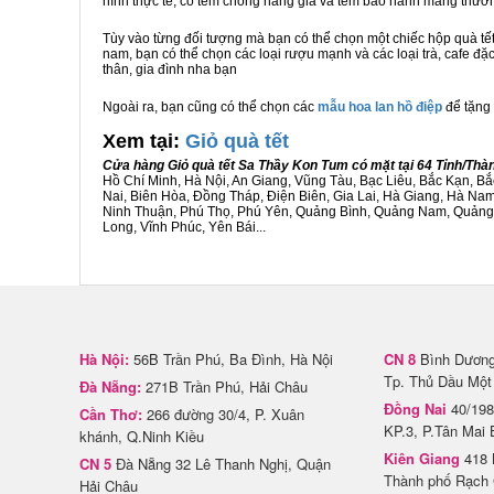
hình thực tế, có tem chống hàng giả và tem bảo hành mang thươ
Tùy vào từng đối tượng mà bạn có thể chọn một chiếc hộp quà t
nam, bạn có thể chọn các loại rượu mạnh và các loại trà, cafe đặ
thân, gia đình nha bạn
Ngoài ra, bạn cũng có thể chọn các
mẫu hoa lan hồ điệp
để tặng 
Xem tại:
G
iỏ quà tết
Cửa hàng Giỏ quà tết Sa Thầy Kon Tum có mặt tại 64 Tỉnh/Th
Hồ Chí Minh, Hà Nội, An Giang, Vũng Tàu, Bạc Liêu, Bắc Kạn, 
Nai, Biên Hòa, Đồng Tháp, Điện Biên, Gia Lai, Hà Giang, Hà N
Ninh Thuận, Phú Thọ, Phú Yên, Quảng Bình, Quảng Nam, Quảng Ng
Long, Vĩnh Phúc, Yên Bái...
Hà Nội:
56B Trần Phú, Ba Đình, Hà Nội
CN 8
Bình Dương 
Tp. Thủ Dầu Một
Đà Nẵng:
271B Trần Phú, Hải Châu
Đồng Nai
40/198
Cần Thơ:
266 đường 30/4, P. Xuân
KP.3, P.Tân Mai 
khánh, Q.Ninh Kiều
Kiên Giang
418 
CN 5
Đà Nẵng 32 Lê Thanh Nghị, Quận
Thành phố Rạch 
Hải Châu