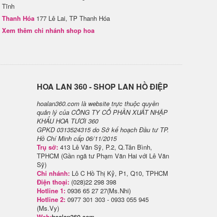
Tĩnh
Thanh Hóa
177 Lê Lai, TP Thanh Hóa
Xem thêm chi nhánh shop hoa
H​OA LAN 360 - SHOP LAN HỒ ĐIỆP
hoalan360.com là website trực thuộc quyền
quản lý của CÔNG TY CỔ PHẦN XUẤT NHẬP
KHẨU HOA TƯƠI 360
GPKD 0313524315 do Sở kế hoạch Đầu tư TP.
Hồ Chí Minh cấp 06/11/2015
Trụ sở:
413 Lê Văn Sỹ, P.2, Q.Tân Bình,
TPHCM (Gần ngã tư Phạm Văn Hai với Lê Văn
Sỹ)
Chi nhánh:
Lô C Hồ Thị Kỷ, P1, Q10, TPHCM
Điện thoại:
(028)22 298 398
Hotline 1:
0936 65 27 27(Ms.Nhi)
Hotline 2:
0977 301 303 - 0933 055 945
(Ms.Vy)
Web:
hoalan360.com