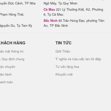
uyễn Đức Cảnh, TP Nha
Ngô Mây, Tp Quy Nhơn
Cà Mau
221 Lý Thường Kiệt, K2, Phường
Phạm Hồng Thái,
6, Tp Cà Mau
Bắc Ninh
83 Trần Hưng Đạo, phường Tiền
Nguyễn Du, Tp Tam Kỳ
An, TP Bắc Ninh
KHÁCH HÀNG
TIN TỨC
ảo mật thông tin
Giới Thiệu
& Quy định chung
Ý nghĩa và màu sắc lan hồ điệp
vận chuyển
Tư vấn tặng hoa
bảo hành
Khuyến mãi
hanh toán