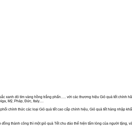
ắc xanh đỏ tím vàng hồng trắng phấn...... với các thương hiệu Giỏ quà tết chính hãn
a, Mỹ, Pháp, Đức, Italy.....
phối chính thức các loại Giỏ quà tết cao cấp chính hiệu, Giỏ quà tết hàng nhập kh
ồng thành công thì một giỏ quà Tết chu đáo thể hiện tấm lòng của người tặng, v