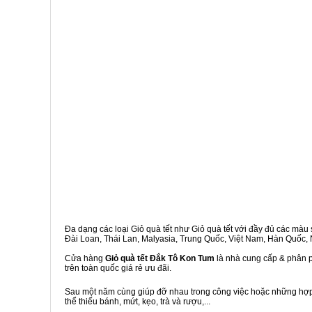
Đa dạng các loại Giỏ quà tết như Giỏ quà tết với đầy đủ các màu s
Đài Loan, Thái Lan, Malyasia, Trung Quốc, Việt Nam, Hàn Quốc, Ng
Cửa hàng
Giỏ quà tết Đắk Tô Kon Tum
là nhà cung cấp & phân ph
trên toàn quốc giá rẻ ưu đãi.
Sau một năm cùng giúp đỡ nhau trong công việc hoặc những hợp đ
thể thiếu bánh, mứt, kẹo, trà và rượu,...