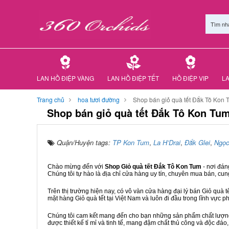
Tìm nh
LAN HỒ ĐIỆP VÀNG
LAN HỒ ĐIỆP TẾT
HỒ ĐIỆP VIP
LA
Trang chủ
hoa tươi đường
Shop bán giỏ quà tết Đắk Tô Kon 
Shop bán giỏ quà tết Đắk Tô Kon Tu
Quận/Huyện tags:
TP Kon Tum
,
La H’Drai
,
Đắk Glei
,
Ngọc
Chào mừng đến với
Shop Giỏ quà tết Đắk Tô Kon Tum
- nơi đán
Chúng tôi tự hào là địa chỉ cửa hàng uy tín, chuyên mua bán, cun
Trên thị trường hiện nay, có vô vàn cửa hàng đại lý bán Giỏ quà t
mặt hàng Giỏ quà tết tại Việt Nam và luôn đi đầu trong lĩnh vực p
Chúng tôi cam kết mang đến cho bạn những sản phẩm chất lượng n
được thiết kế tỉ mỉ và tinh tế, mang đậm chất thủ công và độc đáo,