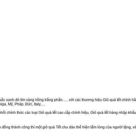
ắc xanh đỏ tím vàng hồng trắng phấn...... với các thương hiệu Giỏ quà tết chính hãn
a, Mỹ, Pháp, Đức, Italy.....
ối chính thức các loại Giỏ quà tết cao cấp chính hiệu, Giỏ quà tết hàng nhập khẩ
ồng thành công thì một giỏ quà Tết chu đáo thể hiện tấm lòng của người tặng, v