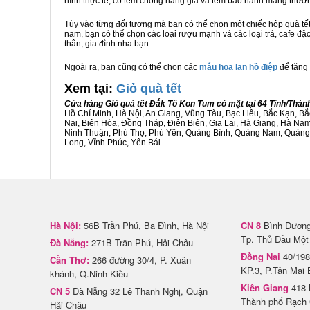
hình thực tế, có tem chống hàng giả và tem bảo hành mang thươ
Tùy vào từng đối tượng mà bạn có thể chọn một chiếc hộp quà t
nam, bạn có thể chọn các loại rượu mạnh và các loại trà, cafe đặ
thân, gia đình nha bạn
Ngoài ra, bạn cũng có thể chọn các
mẫu hoa lan hồ điệp
để tặng 
Xem tại:
G
iỏ quà tết
Cửa hàng Giỏ quà tết Đắk Tô Kon Tum có mặt tại 64 Tỉnh/Thà
Hồ Chí Minh, Hà Nội, An Giang, Vũng Tàu, Bạc Liêu, Bắc Kạn, 
Nai, Biên Hòa, Đồng Tháp, Điện Biên, Gia Lai, Hà Giang, Hà N
Ninh Thuận, Phú Thọ, Phú Yên, Quảng Bình, Quảng Nam, Quảng Ng
Long, Vĩnh Phúc, Yên Bái...
Hà Nội:
56B Trần Phú, Ba Đình, Hà Nội
CN 8
Bình Dương 
Tp. Thủ Dầu Một
Đà Nẵng:
271B Trần Phú, Hải Châu
Đồng Nai
40/198
Cần Thơ:
266 đường 30/4, P. Xuân
KP.3, P.Tân Mai 
khánh, Q.Ninh Kiều
Kiên Giang
418 
CN 5
Đà Nẵng 32 Lê Thanh Nghị, Quận
Thành phố Rạch 
Hải Châu