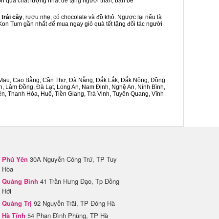
món quà chất lượng nhất để tặng người thân, bạn bè
 trái cây
, rượu nhẹ, có chocolate và đồ khô. Ngược lại nếu là
 Kon Tum gần nhất để mua ngay giỏ quà tết tặng đối tác người
Cà Mau, Cao Bằng, Cần Thơ, Đà Nẵng, Đắk Lắk, Đắk Nông, Đồng
n, Lâm Đồng, Đà Lạt, Long An, Nam Định, Nghệ An, Ninh Bình,
n, Thanh Hóa, Huế, Tiền Giang, Trà Vinh, Tuyên Quang, Vĩnh
Phú Yên
30A Nguyễn Công Trứ, TP Tuy
Hòa
Quảng Bình
41 Trần Hưng Đạo, Tp Đồng
Hới
Quảng Trị
92 Nguyễn Trãi, TP Đông Hà
Hà Tĩnh
54 Phan Đình Phùng, TP Hà