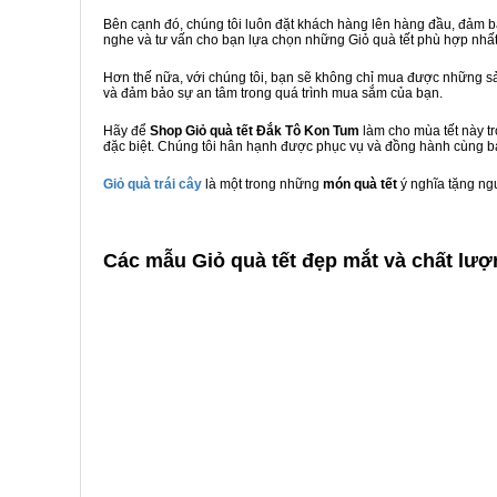
Bên cạnh đó, chúng tôi luôn đặt khách hàng lên hàng đầu, đảm 
nghe và tư vấn cho bạn lựa chọn những Giỏ quà tết phù hợp nhấ
Hơn thế nữa, với chúng tôi, bạn sẽ không chỉ mua được những sả
và đảm bảo sự an tâm trong quá trình mua sắm của bạn.
Hãy để
Shop Giỏ quà tết Đắk Tô Kon Tum
làm cho mùa tết này t
đặc biệt. Chúng tôi hân hạnh được phục vụ và đồng hành cùng bạ
Giỏ quà trái cây
là một trong những
món quà tết
ý nghĩa tặng ng
C
ác mẫu Giỏ quà tết đẹp mắt và chất lượ