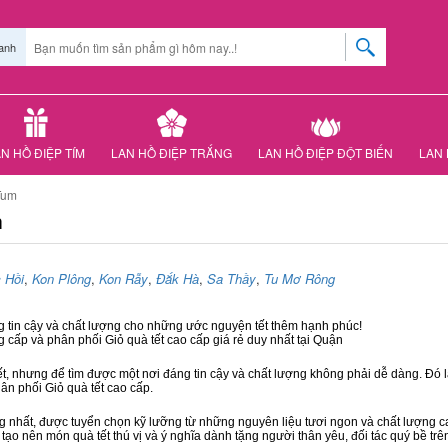
anh
N HỒ ĐIỆP TÍM
LAN HỒ ĐIỆP TRẮNG
LAN HỒ ĐIỆP ĐỘT BIẾN
LAN 
Tum
m
 Hồi
,
Kon Plông
,
Kon Rẫy
,
Đắk Hà
,
Sa Thầy
,
Tu Mơ Rông
g tin cậy và chất lượng cho những ước nguyện tết thêm hạnh phúc!
g cấp và phân phối Giỏ quà tết cao cấp giá rẻ duy nhất tại Quận
ết, nhưng để tìm được một nơi đáng tin cậy và chất lượng không phải dễ dàng. Đó là
hân phối Giỏ quà tết cao cấp.
hất, được tuyển chọn kỹ lưỡng từ những nguyên liệu tươi ngon và chất lượng cao
 tạo nên món quà tết thú vị và ý nghĩa dành tặng người thân yêu, đối tác quý bề trê