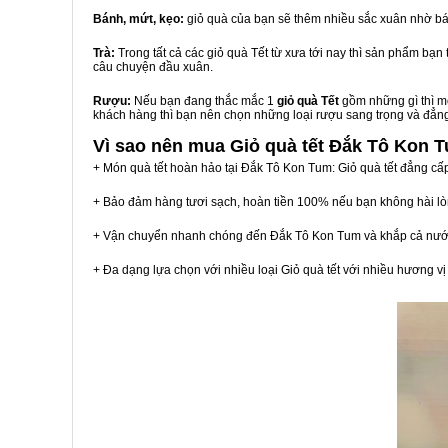
Bánh, mứt, kẹo:
giỏ quà của bạn sẽ thêm nhiều sắc xuân nhờ bá
Trà:
Trong tất cả các giỏ quà Tết từ xưa tới nay thì sản phẩm bạ
câu chuyện đầu xuân.
Rượu:
Nếu bạn đang thắc mắc 1
giỏ quà Tết
gồm những gì thì mộ
khách hàng thì bạn nên chọn những loại rượu sang trọng và đẳn
Vì sao nên mua
Giỏ quà tết Đắk Tô Kon 
+ Món quà tết hoàn hảo tại Đắk Tô Kon Tum: Giỏ quà tết đẳng cấ
+ Bảo đảm hàng tươi sạch, hoàn tiền 100% nếu bạn không hài l
+ Vận chuyển nhanh chóng đến Đắk Tô Kon Tum và khắp cả nướ
+ Đa dạng lựa chọn với nhiều loại Giỏ quà tết với nhiều hương 