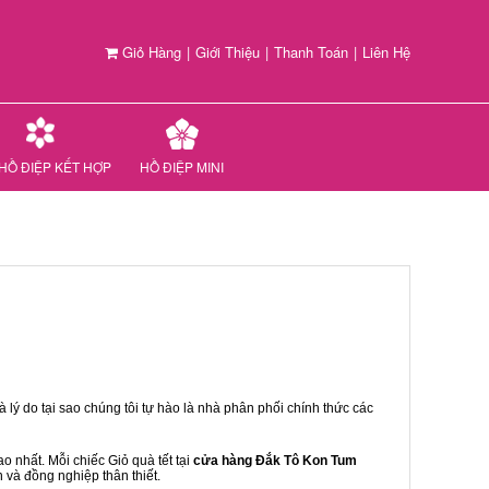
Giỏ Hàng
|
Giới Thiệu
|
Thanh Toán
|
Liên Hệ
HỒ ĐIỆP KẾT HỢP
HỒ ĐIỆP MINI
 lý do tại sao chúng tôi tự hào là nhà phân phối chính thức các
 nhất. Mỗi chiếc Giỏ quà tết tại
cửa hàng Đắk Tô Kon Tum
n và đồng nghiệp thân thiết.