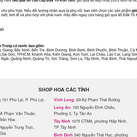
ng hiệu
Giỏ quà tết cao cấp Đắk Tô Kon Tum
. giỏ quà tết đẹp nhất 2023 luôn là 
ết cho phù hợp. Nếu đối tượng nhận quà là phụ nữ, bạn nên chọn các sản phẩm
giỏ
c biệt, tinh tế và phù hợp với phái nam. Hãy đến ngay cửa hàng giỏ quà tết Đắk Tô
tết
nh Trong cả nước bao gồm:
Bắc Giang, Bắc Ninh, Bến Tre, Bình Dương, Bình Định, Bình Phước, Bình Thuận, 
am,Sài Gòn, TPHCM, Khánh Hòa, Kiên Giang, Kon Tum, Lai Châu, Lào Cai, Lạng Sơ
ãi, Quảng Ninh, Quảng Trị, Sóc Trăng, Sơn La, Tây Ninh, Thái Bình, Thái Nguyê
SHOP HOA CÁC TỈNH
151 Phú Lợi, P. Phú Lợi,
Vĩnh Long:
20/A2 Phạm Thái Bường
Long An:
163 Nguyễn Đình Chiểu,
A Phạm Văn Thuận,
Phường 3, Tp Tân An
Biên Hòa
Tây Ninh
1075 CTM8, phường Hiệp Ninh,
Nguyễn Trung Trực,
TP Tây Ninh
Giá
Bình Định
340 Nguyễn Thái Học, phường