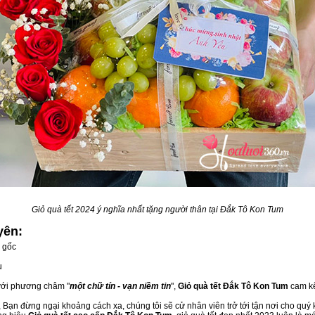
Giỏ quà tết 2024 ý nghĩa nhất tặng người thân tại Đắk Tô Kon Tum
yên:
 gốc
u
 với phương châm "
một chữ tín - vạn niềm tin
",
Giỏ quà tết Đắk Tô Kon Tum
cam kế
 Bạn đừng ngại khoảng cách xa, chúng tôi sẽ cử nhân viên trở tới tận nơi cho quý 