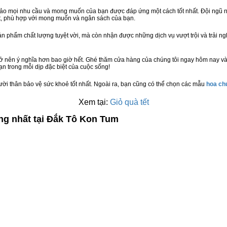
bảo mọi nhu cầu và mong muốn của bạn được đáp ứng một cách tốt nhất. Đội ngũ n
t, phù hợp với mong muốn và ngân sách của bạn.
n phẩm chất lượng tuyệt vời, mà còn nhận được những dịch vụ vượt trội và trải n
rở nên ý nghĩa hơn bao giờ hết. Ghé thăm cửa hàng của chúng tôi ngay hôm nay và
n trong mỗi dịp đặc biệt của cuộc sống!
ười thân bảo vệ sức khoẻ tốt nhất. Ngoài ra, bạn cũng có thể chọn các mẫu
hoa c
Xem tại:
Giỏ quà tết
ng nhất tại Đắk Tô Kon Tum