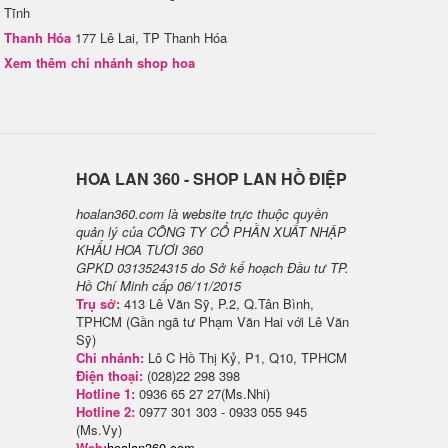
Tĩnh
Thanh Hóa
177 Lê Lai, TP Thanh Hóa
Xem thêm chi nhánh shop hoa
H​OA LAN 360 - SHOP LAN HỒ ĐIỆP
hoalan360.com là website trực thuộc quyền
quản lý của CÔNG TY CỔ PHẦN XUẤT NHẬP
KHẨU HOA TƯƠI 360
GPKD 0313524315 do Sở kế hoạch Đầu tư TP.
Hồ Chí Minh cấp 06/11/2015
Trụ sở:
413 Lê Văn Sỹ, P.2, Q.Tân Bình,
TPHCM (Gần ngã tư Phạm Văn Hai với Lê Văn
Sỹ)
Chi nhánh:
Lô C Hồ Thị Kỷ, P1, Q10, TPHCM
Điện thoại:
(028)22 298 398
Hotline 1:
0936 65 27 27(Ms.Nhi)
Hotline 2:
0977 301 303 - 0933 055 945
(Ms.Vy)
Web:
hoalan360.com