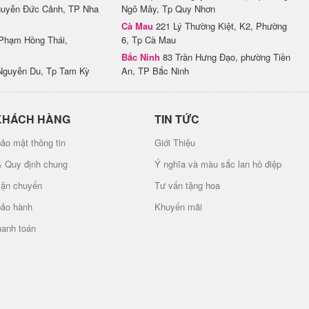
uyễn Đức Cảnh, TP Nha
Ngô Mây, Tp Quy Nhơn
Cà Mau
221 Lý Thường Kiệt, K2, Phường
Phạm Hồng Thái,
6, Tp Cà Mau
Bắc Ninh
83 Trần Hưng Đạo, phường Tiền
Nguyễn Du, Tp Tam Kỳ
An, TP Bắc Ninh
KHÁCH HÀNG
TIN TỨC
ảo mật thông tin
Giới Thiệu
& Quy định chung
Ý nghĩa và màu sắc lan hồ điệp
vận chuyển
Tư vấn tặng hoa
bảo hành
Khuyến mãi
hanh toán