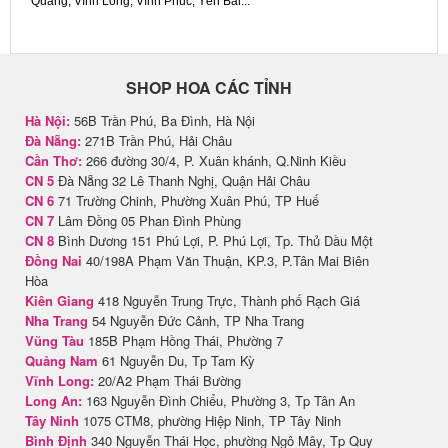
Quang, Vĩnh Long, Vĩnh Phúc, Yên Bái...
SHOP HOA CÁC TỈNH
Hà Nội:
56B Trần Phú, Ba Đình, Hà Nội
Đà Nẵng:
271B Trần Phú, Hải Châu
Cần Thơ:
266 đường 30/4, P. Xuân khánh, Q.Ninh Kiều
CN 5
Đà Nẵng 32 Lê Thanh Nghị, Quận Hải Châu
CN 6
71 Trường Chinh, Phường Xuân Phú, TP Huế
CN 7
Lâm Đồng 05 Phan Đình Phùng
CN 8
Bình Dương 151 Phú Lợi, P. Phú Lợi, Tp. Thủ Dầu Một
Đồng Nai
40/198A Phạm Văn Thuận, KP.3, P.Tân Mai Biên
Hòa
Kiên Giang
418 Nguyễn Trung Trực, Thành phố Rạch Giá
Nha Trang
54 Nguyễn Đức Cảnh, TP Nha Trang
Vũng Tàu
185B Phạm Hồng Thái, Phường 7
Quảng Nam
61 Nguyễn Du, Tp Tam Kỳ
Vĩnh Long:
20/A2 Phạm Thái Bường
Long An:
163 Nguyễn Đình Chiểu, Phường 3, Tp Tân An
Tây Ninh
1075 CTM8, phường Hiệp Ninh, TP Tây Ninh
Bình Định
340 Nguyễn Thái Học, phường Ngô Mây, Tp Quy