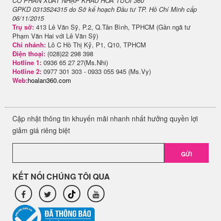
CỔ PHẦN XUẤT NHẬP KHẨU HOA TƯƠI 360
GPKD 0313524315 do Sở kế hoạch Đầu tư TP. Hồ Chí Minh cấp
06/11/2015
Trụ sở:
413 Lê Văn Sỹ, P.2, Q.Tân Bình, TPHCM (Gần ngã tư
Phạm Văn Hai với Lê Văn Sỹ)
Chi nhánh:
Lô C Hồ Thị Kỷ, P1, Q10, TPHCM
Điện thoại:
(028)22 298 398
Hotline 1:
0936 65 27 27(Ms.Nhi)
Hotline 2:
0977 301 303 - 0933 055 945 (Ms.Vy)
Web:
hoalan360.com
Cập nhật thông tin khuyến mãi nhanh nhất hưởng quyền lợi
giảm giá riêng biệt
GỬI
KẾT NỐI CHÚNG TÔI QUA