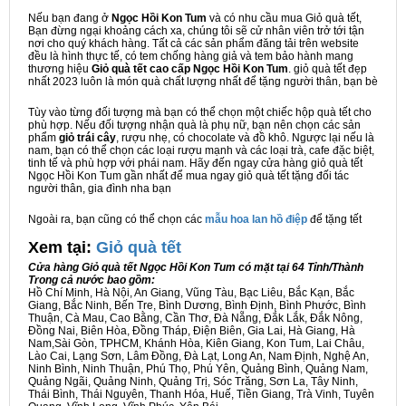
Nếu bạn đang ở
Ngọc Hồi Kon Tum
và có nhu cầu mua Giỏ quà tết,
Bạn đừng ngại khoảng cách xa, chúng tôi sẽ cử nhân viên trở tới tận
nơi cho quý khách hàng. Tất cả các sản phẩm đăng tải trên website
đều là hình thực tế, có tem chống hàng giả và tem bảo hành mang
thương hiệu
Giỏ quà tết cao cấp Ngọc Hồi Kon Tum
. giỏ quà tết đẹp
nhất 2023 luôn là món quà chất lượng nhất để tặng người thân, bạn bè
Tùy vào từng đối tượng mà bạn có thể chọn một chiếc hộp quà tết cho
phù hợp. Nếu đối tượng nhận quà là phụ nữ, bạn nên chọn các sản
phẩm
giỏ trái cây
, rượu nhẹ, có chocolate và đồ khô. Ngược lại nếu là
nam, bạn có thể chọn các loại rượu mạnh và các loại trà, cafe đặc biệt,
tinh tế và phù hợp với phái nam. Hãy đến ngay cửa hàng giỏ quà tết
Ngọc Hồi Kon Tum gần nhất để mua ngay giỏ quà tết tặng đối tác
người thân, gia đình nha bạn
Ngoài ra, bạn cũng có thể chọn các
mẫu hoa lan hồ điệp
để tặng tết
Xem tại:
G
iỏ quà tết
Cửa hàng Giỏ quà tết Ngọc Hồi Kon Tum có mặt tại 64 Tỉnh/Thành
Trong cả nước bao gồm:
Hồ Chí Minh, Hà Nội, An Giang, Vũng Tàu, Bạc Liêu, Bắc Kạn, Bắc
Giang, Bắc Ninh, Bến Tre, Bình Dương, Bình Định, Bình Phước, Bình
Thuận, Cà Mau, Cao Bằng, Cần Thơ, Đà Nẵng, Đắk Lắk, Đắk Nông,
Đồng Nai, Biên Hòa, Đồng Tháp, Điện Biên, Gia Lai, Hà Giang, Hà
Nam,Sài Gòn, TPHCM, Khánh Hòa, Kiên Giang, Kon Tum, Lai Châu,
Lào Cai, Lạng Sơn, Lâm Đồng, Đà Lạt, Long An, Nam Định, Nghệ An,
Ninh Bình, Ninh Thuận, Phú Thọ, Phú Yên, Quảng Bình, Quảng Nam,
Quảng Ngãi, Quảng Ninh, Quảng Trị, Sóc Trăng, Sơn La, Tây Ninh,
Thái Bình, Thái Nguyên, Thanh Hóa, Huế, Tiền Giang, Trà Vinh, Tuyên