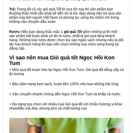
Trà:
Trong tất cả các giỏ quà Tết từ xưa tới nay thì sản phẩm bạn
thường thấy nhất vẫn phải kể đến đó là trà. Bạn đừng nên bỏ qua sản
phẩm này bởi người Việt Nam có phong tục uống trà nhâm nhi trong
những câu chuyện đầu xuân.
Rượu:
Nếu bạn đang thắc mắc 1
giỏ quà Tết
gồm những gì thì một
sản phẩm bắt buộc phải có đó là rượu, nhất là giỏ quà tặng khách
hàng. Những loại rượu được chọn tùy vào ngân sách nhưng nếu là đối
tác hay khách hàng thì bạn nên chọn những loại rượu sang trọng và
đẳng cấp.
Vì sao nên mua
Giỏ quà tết Ngọc Hồi Kon
Tum
+ Món quà tết hoàn hảo tại Ngọc Hồi Kon Tum: Giỏ quà tết đẳng cấp và
ấn tượng.
+ Bảo đảm hàng tươi sạch, hoàn tiền 100% nếu bạn không hài lòng
+ Vận chuyển nhanh chóng đến Ngọc Hồi Kon Tum và khắp cả nước.
+ Đa dạng lựa chọn với nhiều loại Giỏ quà tết với nhiều hương vị khác
nhauMẫu mã đẹp, phong phú và chất lượng cao.