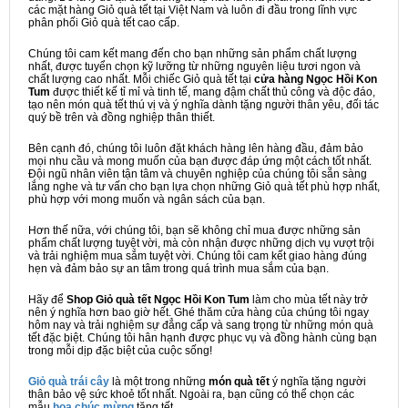
các mặt hàng Giỏ quà tết tại Việt Nam và luôn đi đầu trong lĩnh vực
phân phối Giỏ quà tết cao cấp.
Chúng tôi cam kết mang đến cho bạn những sản phẩm chất lượng
nhất, được tuyển chọn kỹ lưỡng từ những nguyên liệu tươi ngon và
chất lượng cao nhất. Mỗi chiếc Giỏ quà tết tại
cửa hàng Ngọc Hồi Kon
Tum
được thiết kế tỉ mỉ và tinh tế, mang đậm chất thủ công và độc đáo,
tạo nên món quà tết thú vị và ý nghĩa dành tặng người thân yêu, đối tác
quý bề trên và đồng nghiệp thân thiết.
Bên cạnh đó, chúng tôi luôn đặt khách hàng lên hàng đầu, đảm bảo
mọi nhu cầu và mong muốn của bạn được đáp ứng một cách tốt nhất.
Đội ngũ nhân viên tận tâm và chuyên nghiệp của chúng tôi sẵn sàng
lắng nghe và tư vấn cho bạn lựa chọn những Giỏ quà tết phù hợp nhất,
phù hợp với mong muốn và ngân sách của bạn.
Hơn thế nữa, với chúng tôi, bạn sẽ không chỉ mua được những sản
phẩm chất lượng tuyệt vời, mà còn nhận được những dịch vụ vượt trội
và trải nghiệm mua sắm tuyệt vời. Chúng tôi cam kết giao hàng đúng
hẹn và đảm bảo sự an tâm trong quá trình mua sắm của bạn.
Hãy để
Shop Giỏ quà tết Ngọc Hồi Kon Tum
làm cho mùa tết này trở
nên ý nghĩa hơn bao giờ hết. Ghé thăm cửa hàng của chúng tôi ngay
hôm nay và trải nghiệm sự đẳng cấp và sang trọng từ những món quà
tết đặc biệt. Chúng tôi hân hạnh được phục vụ và đồng hành cùng bạn
trong mỗi dịp đặc biệt của cuộc sống!
Giỏ quà trái cây
là một trong những
món quà tết
ý nghĩa tặng người
thân bảo vệ sức khoẻ tốt nhất. Ngoài ra, bạn cũng có thể chọn các
mẫu
hoa chúc mừng
tặng tết