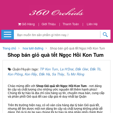
Giỏ Hàng
|
Giới Thiệu
|
Thanh Toán
|
Liên Hệ
Trang chủ
hoa tươi đường
Shop bán giỏ quà tết Ngọc Hồi Kon Tum
Shop bán giỏ quà tết Ngọc Hồi Kon Tum
Quận/Huyện tags:
TP Kon Tum
,
La H’Drai
,
Đắk Glei
,
Đắk Tô
,
Kon Plông
,
Kon Rẫy
,
Đắk Hà
,
Sa Thầy
,
Tu Mơ Rông
Chào mừng đến với
Shop Giỏ quà tết Ngọc Hồi Kon Tum
- nơi đáng
tin cậy và chất lượng cho những ước nguyện tết thêm hạnh phúc!
Chúng tôi tự hào là địa chỉ cửa hàng uy tín, chuyên mua bán, cung cấp
và phân phối Giỏ quà tết cao cấp giá rẻ duy nhất tại Quận
Trên thị trường hiện nay, có vô vàn cửa hàng đại lý bán Giỏ quà tết,
nhưng để tìm được một nơi đáng tin cậy và chất lượng không phải dễ
dàng. Đó là lý do tại sao chúng tôi tự hào là nhà phân phối chính thức