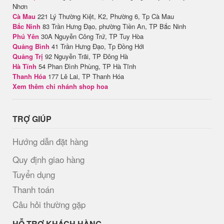
Nhơn
Cà Mau
221 Lý Thường Kiệt, K2, Phường 6, Tp Cà Mau
Bắc Ninh
83 Trần Hưng Đạo, phường Tiền An, TP Bắc Ninh
Phú Yên
30A Nguyễn Công Trứ, TP Tuy Hòa
Quảng Bình
41 Trần Hưng Đạo, Tp Đồng Hới
Quảng Trị
92 Nguyễn Trãi, TP Đông Hà
Hà Tĩnh
54 Phan Đình Phùng, TP Hà Tĩnh
Thanh Hóa
177 Lê Lai, TP Thanh Hóa
Xem thêm chi nhánh shop hoa
TRỢ GIÚP
Hướng dẫn đặt hàng
Quy định giao hàng
Tuyển dụng
Thanh toán
Câu hỏi thường gặp
HỖ TRỢ KHÁCH HÀNG