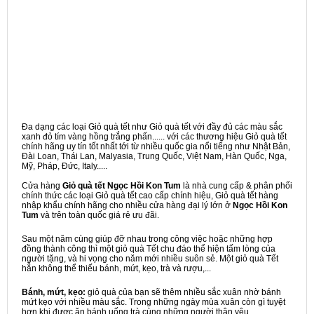
Đa dạng các loại Giỏ quà tết như Giỏ quà tết với đầy đủ các màu sắc
xanh đỏ tím vàng hồng trắng phấn...... với các thương hiệu Giỏ quà tết
chính hãng uy tín tốt nhất tới từ nhiều quốc gia nổi tiếng như Nhật Bản,
Đài Loan, Thái Lan, Malyasia, Trung Quốc, Việt Nam, Hàn Quốc, Nga,
Mỹ, Pháp, Đức, Italy.....
Cửa hàng
Giỏ quà tết Ngọc Hồi Kon Tum
là nhà cung cấp & phân phối
chính thức các loại Giỏ quà tết cao cấp chính hiệu, Giỏ quà tết hàng
nhập khẩu chính hãng cho nhiều cửa hàng đại lý lớn ở
Ngọc Hồi Kon
Tum
và trên toàn quốc giá rẻ ưu đãi.
Sau một năm cùng giúp đỡ nhau trong công việc hoặc những hợp
đồng thành công thì một giỏ quà Tết chu đáo thể hiện tấm lòng của
người tặng, và hi vọng cho năm mới nhiều suôn sẻ. Một giỏ quà Tết
hẳn không thể thiếu bánh, mứt, kẹo, trà và rượu,...
Bánh, mứt, kẹo:
giỏ quà của bạn sẽ thêm nhiều sắc xuân nhờ bánh
mứt kẹo với nhiều màu sắc. Trong những ngày mùa xuân còn gì tuyệt
hơn khi được ăn bánh uống trà cùng những người thân yêu.