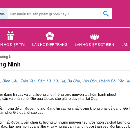
anh
N HỒ ĐIỆP TÍM
LAN HỒ ĐIỆP TRẮNG
LAN HỒ ĐIỆP ĐỘT BIẾN
LAN 
Quảng Ninh
ng Ninh
,
Bình Liêu
,
Tiên Yên
,
Đầm Hà
,
Hải Hà
,
Ba Chẽ
,
Vân Đồn
,
Hoành Bồ
,
Yên H
nơi đáng tin cậy và chất lượng cho những ước nguyện tết thêm hạnh phúc!
g cấp và phân phối Giỏ quà tết cao cấp giá rẻ duy nhất tại Quận
ết, nhưng để tìm được một nơi đáng tin cậy và chất lượng không phải dễ dàng. Đó là
hân phối Giỏ quà tết cao cấp.
hất, được tuyển chọn kỹ lưỡng từ những nguyên liệu tươi ngon và chất lượng cao
 đáo, tạo nên món quà tết thú vị và ý nghĩa dành tặng người thân yêu, đối tác quý b