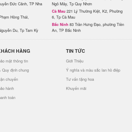
uyễn Đức Cảnh, TP Nha
Ngô Mây, Tp Quy Nhơn
Cà Mau
221 Lý Thường Kiệt, K2, Phường
Phạm Hồng Thái,
6, Tp Cà Mau
Bắc Ninh
83 Trần Hưng Đạo, phường Tiền
Nguyễn Du, Tp Tam Kỳ
An, TP Bắc Ninh
KHÁCH HÀNG
TIN TỨC
ảo mật thông tin
Giới Thiệu
& Quy định chung
Ý nghĩa và màu sắc lan hồ điệp
vận chuyển
Tư vấn tặng hoa
bảo hành
Khuyến mãi
hanh toán