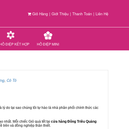
Giỏ Hàng
|
Giới Thiệu
|
Thanh Toán
|
Liên Hệ
HỒ ĐIỆP KẾT HỢP
HỒ ĐIỆP MINI
ưng
,
Cô Tô
 lý do tại sao chúng tôi tự hào là nhà phân phối chính thức các
 nhất. Mỗi chiếc Giỏ quà tết tại
cửa hàng Đông Triều Quảng
ề trên và đồng nghiệp thân thiết.