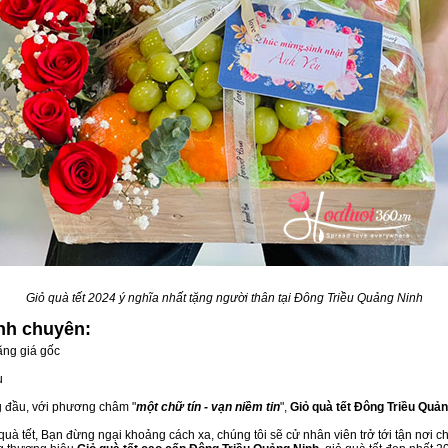
Giỏ quà tết 2024 ý nghĩa nhất tặng người thân tại Đông Triều Quảng Ninh
inh
chuyên:
ãng giá gốc
u
g đầu, với phương châm "
một chữ tín - vạn niềm tin
",
Giỏ quà tết Đông Triều Quả
uà tết, Bạn đừng ngại khoảng cách xa, chúng tôi sẽ cử nhân viên trở tới tận nơi c