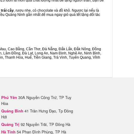
2023 luôn là món quà chất lượng nhất để tặng người thân, bạn bè
 trái cây
, rượu nhẹ, có chocolate và đồ khô. Ngược lại nếu là
riều Quảng Ninh gần nhất để mua ngay giỏ quà tết tặng đối tác
Cà Mau, Cao Bằng, Cần Thơ, Đà Nẵng, Đắk Lắk, Đắk Nông, Đồng
n, Lâm Đồng, Đà Lạt, Long An, Nam Định, Nghệ An, Ninh Bình,
n, Thanh Hóa, Huế, Tiền Giang, Trà Vinh, Tuyên Quang, Vĩnh
Phú Yên
30A Nguyễn Công Trứ, TP Tuy
Hòa
Quảng Bình
41 Trần Hưng Đạo, Tp Đồng
Hới
Quảng Trị
92 Nguyễn Trãi, TP Đông Hà
Hà Tĩnh
54 Phan Đình Phùng, TP Hà