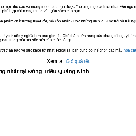
bảo mọi nhu cầu và mong muốn của bạn được đáp ứng một cách tốt nhất. Đội ngũ n
t, phù hợp với mong muốn và ngân sách của bạn.
n phẩm chất lượng tuyệt vời, mà còn nhận được những dịch vụ vượt trội và trải n
 này trở nên ý nghĩa hơn bao giờ hết. Ghé thăm cửa hàng của chúng tôi ngay hôm
 bạn trong mỗi dịp đặc biệt của cuộc sống!
ười thân bảo vệ sức khoẻ tốt nhất. Ngoài ra, bạn cũng có thể chọn các mẫu
hoa c
Xem tại:
Giỏ quà tết
ng nhất tại Đông Triều Quảng Ninh