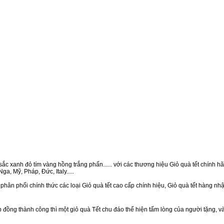
ắc xanh đỏ tím vàng hồng trắng phấn...... với các thương hiệu Giỏ quà tết chính hãn
a, Mỹ, Pháp, Đức, Italy.....
phân phối chính thức các loại Giỏ quà tết cao cấp chính hiệu, Giỏ quà tết hàng n
ồng thành công thì một giỏ quà Tết chu đáo thể hiện tấm lòng của người tặng, v