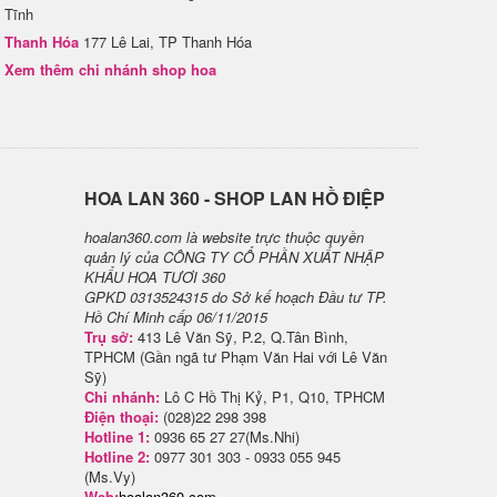
Tĩnh
Thanh Hóa
177 Lê Lai, TP Thanh Hóa
Xem thêm chi nhánh shop hoa
H​OA LAN 360 - SHOP LAN HỒ ĐIỆP
hoalan360.com là website trực thuộc quyền
quản lý của CÔNG TY CỔ PHẦN XUẤT NHẬP
KHẨU HOA TƯƠI 360
GPKD 0313524315 do Sở kế hoạch Đầu tư TP.
Hồ Chí Minh cấp 06/11/2015
Trụ sở:
413 Lê Văn Sỹ, P.2, Q.Tân Bình,
TPHCM (Gần ngã tư Phạm Văn Hai với Lê Văn
Sỹ)
Chi nhánh:
Lô C Hồ Thị Kỷ, P1, Q10, TPHCM
Điện thoại:
(028)22 298 398
Hotline 1:
0936 65 27 27(Ms.Nhi)
Hotline 2:
0977 301 303 - 0933 055 945
(Ms.Vy)
Web:
hoalan360.com