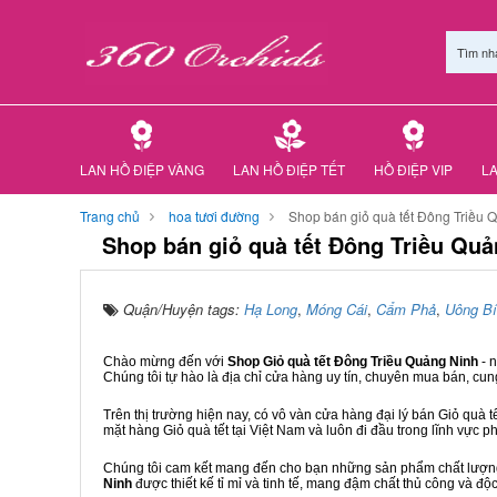
Tìm nh
LAN HỒ ĐIỆP VÀNG
LAN HỒ ĐIỆP TẾT
HỒ ĐIỆP VIP
LA
Trang chủ
hoa tươi đường
Shop bán giỏ quà tết Đông Triều 
Shop bán giỏ quà tết Đông Triều Quả
Quận/Huyện tags:
Hạ Long
,
Móng Cái
,
Cẩm Phả
,
Uông Bí
Chào mừng đến với
Shop Giỏ quà tết Đông Triều Quảng Ninh
- 
Chúng tôi tự hào là địa chỉ cửa hàng uy tín, chuyên mua bán, cun
Trên thị trường hiện nay, có vô vàn cửa hàng đại lý bán Giỏ quà t
mặt hàng Giỏ quà tết tại Việt Nam và luôn đi đầu trong lĩnh vực p
Chúng tôi cam kết mang đến cho bạn những sản phẩm chất lượng n
Ninh
được thiết kế tỉ mỉ và tinh tế, mang đậm chất thủ công và độc