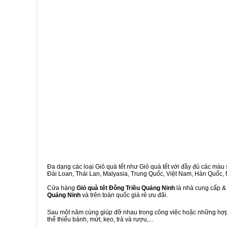
Đa dạng các loại Giỏ quà tết như Giỏ quà tết với đầy đủ các màu s
Đài Loan, Thái Lan, Malyasia, Trung Quốc, Việt Nam, Hàn Quốc, Ng
Cửa hàng
Giỏ quà tết Đông Triều Quảng Ninh
là nhà cung cấp & 
Quảng Ninh
và trên toàn quốc giá rẻ ưu đãi.
Sau một năm cùng giúp đỡ nhau trong công việc hoặc những hợp đ
thể thiếu bánh, mứt, kẹo, trà và rượu,...