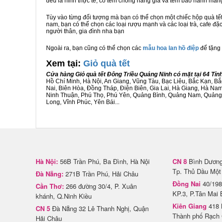
đều là hình thực tế, có tem chống hàng giả và tem bảo hành ma
Tùy vào từng đối tượng mà bạn có thể chọn một chiếc hộp quà t
nam, bạn có thể chọn các loại rượu mạnh và các loại trà, cafe đặ
người thân, gia đình nha bạn
Ngoài ra, bạn cũng có thể chọn các
mẫu hoa lan hồ điệp
để tặng 
Xem tại:
G
iỏ quà tết
Cửa hàng Giỏ quà tết Đông Triều Quảng Ninh có mặt tại 64 Tỉ
Hồ Chí Minh, Hà Nội, An Giang, Vũng Tàu, Bạc Liêu, Bắc Kạn, 
Nai, Biên Hòa, Đồng Tháp, Điện Biên, Gia Lai, Hà Giang, Hà N
Ninh Thuận, Phú Thọ, Phú Yên, Quảng Bình, Quảng Nam, Quảng Ng
Long, Vĩnh Phúc, Yên Bái...
Hà Nội:
56B Trần Phú, Ba Đình, Hà Nội
CN 8
Bình Dương 
Tp. Thủ Dầu Một
Đà Nẵng:
271B Trần Phú, Hải Châu
Đồng Nai
40/198
Cần Thơ:
266 đường 30/4, P. Xuân
KP.3, P.Tân Mai 
khánh, Q.Ninh Kiều
Kiên Giang
418 
CN 5
Đà Nẵng 32 Lê Thanh Nghị, Quận
Thành phố Rạch 
Hải Châu