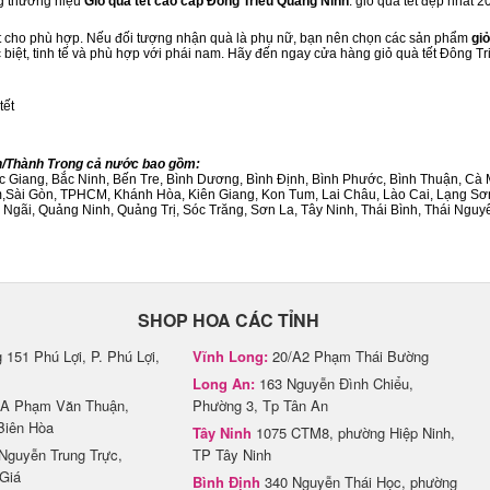
ng thương hiệu
Giỏ quà tết cao cấp Đông Triều Quảng Ninh
. giỏ quà tết đẹp nhất 
ết cho phù hợp. Nếu đối tượng nhận quà là phụ nữ, bạn nên chọn các sản phẩm
giỏ
c biệt, tinh tế và phù hợp với phái nam. Hãy đến ngay cửa hàng giỏ quà tết Đông T
tết
nh/Thành Trong cả nước bao gồm:
Bắc Giang, Bắc Ninh, Bến Tre, Bình Dương, Bình Định, Bình Phước, Bình Thuận, 
am,Sài Gòn, TPHCM, Khánh Hòa, Kiên Giang, Kon Tum, Lai Châu, Lào Cai, Lạng Sơ
ãi, Quảng Ninh, Quảng Trị, Sóc Trăng, Sơn La, Tây Ninh, Thái Bình, Thái Nguyê
SHOP HOA CÁC TỈNH
151 Phú Lợi, P. Phú Lợi,
Vĩnh Long:
20/A2 Phạm Thái Bường
Long An:
163 Nguyễn Đình Chiểu,
A Phạm Văn Thuận,
Phường 3, Tp Tân An
Biên Hòa
Tây Ninh
1075 CTM8, phường Hiệp Ninh,
Nguyễn Trung Trực,
TP Tây Ninh
Giá
Bình Định
340 Nguyễn Thái Học, phường