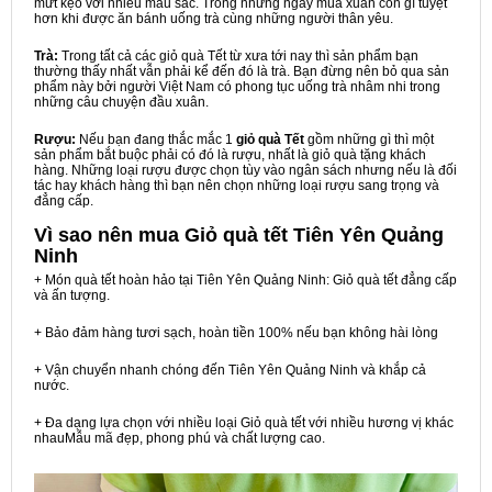
mứt kẹo với nhiều màu sắc. Trong những ngày mùa xuân còn gì tuyệt
hơn khi được ăn bánh uống trà cùng những người thân yêu.
Trà:
Trong tất cả các giỏ quà Tết từ xưa tới nay thì sản phẩm bạn
thường thấy nhất vẫn phải kể đến đó là trà. Bạn đừng nên bỏ qua sản
phẩm này bởi người Việt Nam có phong tục uống trà nhâm nhi trong
những câu chuyện đầu xuân.
Rượu:
Nếu bạn đang thắc mắc 1
giỏ quà Tết
gồm những gì thì một
sản phẩm bắt buộc phải có đó là rượu, nhất là giỏ quà tặng khách
hàng. Những loại rượu được chọn tùy vào ngân sách nhưng nếu là đối
tác hay khách hàng thì bạn nên chọn những loại rượu sang trọng và
đẳng cấp.
Vì sao nên mua
Giỏ quà tết Tiên Yên Quảng
Ninh
+ Món quà tết hoàn hảo tại Tiên Yên Quảng Ninh: Giỏ quà tết đẳng cấp
và ấn tượng.
+ Bảo đảm hàng tươi sạch, hoàn tiền 100% nếu bạn không hài lòng
+ Vận chuyển nhanh chóng đến Tiên Yên Quảng Ninh và khắp cả
nước.
+ Đa dạng lựa chọn với nhiều loại Giỏ quà tết với nhiều hương vị khác
nhauMẫu mã đẹp, phong phú và chất lượng cao.