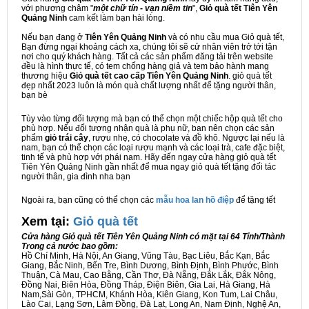
với phương châm "
một chữ tín - vạn niềm tin
",
Giỏ quà tết Tiên Yên
Quảng Ninh
cam kết làm bạn hài lòng.
Nếu bạn đang ở
Tiên Yên Quảng Ninh
và có nhu cầu mua Giỏ quà tết,
Bạn đừng ngại khoảng cách xa, chúng tôi sẽ cử nhân viên trở tới tận
nơi cho quý khách hàng. Tất cả các sản phẩm đăng tải trên website
đều là hình thực tế, có tem chống hàng giả và tem bảo hành mang
thương hiệu
Giỏ quà tết cao cấp Tiên Yên Quảng Ninh
. giỏ quà tết
đẹp nhất 2023 luôn là món quà chất lượng nhất để tặng người thân,
bạn bè
Tùy vào từng đối tượng mà bạn có thể chọn một chiếc hộp quà tết cho
phù hợp. Nếu đối tượng nhận quà là phụ nữ, bạn nên chọn các sản
phẩm
giỏ trái cây
, rượu nhẹ, có chocolate và đồ khô. Ngược lại nếu là
nam, bạn có thể chọn các loại rượu mạnh và các loại trà, cafe đặc biệt,
tinh tế và phù hợp với phái nam. Hãy đến ngay cửa hàng giỏ quà tết
Tiên Yên Quảng Ninh gần nhất để mua ngay giỏ quà tết tặng đối tác
người thân, gia đình nha bạn
Ngoài ra, bạn cũng có thể chọn các
mẫu hoa lan hồ điệp
để tặng tết
Xem tại:
G
iỏ quà tết
Cửa hàng Giỏ quà tết Tiên Yên Quảng Ninh có mặt tại 64 Tỉnh/Thành
Trong cả nước bao gồm:
Hồ Chí Minh, Hà Nội, An Giang, Vũng Tàu, Bạc Liêu, Bắc Kạn, Bắc
Giang, Bắc Ninh, Bến Tre, Bình Dương, Bình Định, Bình Phước, Bình
Thuận, Cà Mau, Cao Bằng, Cần Thơ, Đà Nẵng, Đắk Lắk, Đắk Nông,
Đồng Nai, Biên Hòa, Đồng Tháp, Điện Biên, Gia Lai, Hà Giang, Hà
Nam,Sài Gòn, TPHCM, Khánh Hòa, Kiên Giang, Kon Tum, Lai Châu,
Lào Cai, Lạng Sơn, Lâm Đồng, Đà Lạt, Long An, Nam Định, Nghệ An,