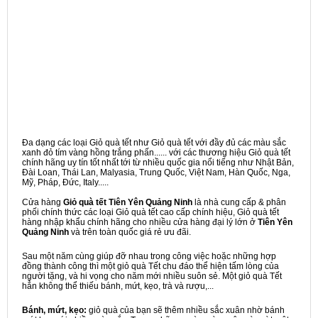
Đa dạng các loại Giỏ quà tết như Giỏ quà tết với đầy đủ các màu sắc
xanh đỏ tím vàng hồng trắng phấn...... với các thương hiệu Giỏ quà tết
chính hãng uy tín tốt nhất tới từ nhiều quốc gia nổi tiếng như Nhật Bản,
Đài Loan, Thái Lan, Malyasia, Trung Quốc, Việt Nam, Hàn Quốc, Nga,
Mỹ, Pháp, Đức, Italy.....
Cửa hàng
Giỏ quà tết Tiên Yên Quảng Ninh
là nhà cung cấp & phân
phối chính thức các loại Giỏ quà tết cao cấp chính hiệu, Giỏ quà tết
hàng nhập khẩu chính hãng cho nhiều cửa hàng đại lý lớn ở
Tiên Yên
Quảng Ninh
và trên toàn quốc giá rẻ ưu đãi.
Sau một năm cùng giúp đỡ nhau trong công việc hoặc những hợp
đồng thành công thì một giỏ quà Tết chu đáo thể hiện tấm lòng của
người tặng, và hi vọng cho năm mới nhiều suôn sẻ. Một giỏ quà Tết
hẳn không thể thiếu bánh, mứt, kẹo, trà và rượu,...
Bánh, mứt, kẹo:
giỏ quà của bạn sẽ thêm nhiều sắc xuân nhờ bánh