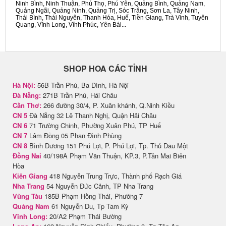
Ninh Bình, Ninh Thuận, Phú Thọ, Phú Yên, Quảng Bình, Quảng Nam,
Quảng Ngãi, Quảng Ninh, Quảng Trị, Sóc Trăng, Sơn La, Tây Ninh,
Thái Bình, Thái Nguyên, Thanh Hóa, Huế, Tiền Giang, Trà Vinh, Tuyên
Quang, Vĩnh Long, Vĩnh Phúc, Yên Bái...
SHOP HOA CÁC TỈNH
Hà Nội:
56B Trần Phú, Ba Đình, Hà Nội
Đà Nẵng:
271B Trần Phú, Hải Châu
Cần Thơ:
266 đường 30/4, P. Xuân khánh, Q.Ninh Kiều
CN 5
Đà Nẵng 32 Lê Thanh Nghị, Quận Hải Châu
CN 6
71 Trường Chinh, Phường Xuân Phú, TP Huế
CN 7
Lâm Đồng 05 Phan Đình Phùng
CN 8
Bình Dương 151 Phú Lợi, P. Phú Lợi, Tp. Thủ Dầu Một
Đồng Nai
40/198A Phạm Văn Thuận, KP.3, P.Tân Mai Biên
Hòa
Kiên Giang
418 Nguyễn Trung Trực, Thành phố Rạch Giá
Nha Trang
54 Nguyễn Đức Cảnh, TP Nha Trang
Vũng Tàu
185B Phạm Hồng Thái, Phường 7
Quảng Nam
61 Nguyễn Du, Tp Tam Kỳ
Vĩnh Long:
20/A2 Phạm Thái Bường