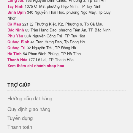
Long An:
163 Nguyễn Đình Chiểu, Phường 3, Tp Tân An
Tây Ninh
1075 CTM8, phường Hiệp Ninh, TP Tây Ninh
Bình Định
340 Nguyễn Thái Học, phường Ngô Mây, Tp Quy
Nhơn
Cà Mau
221 Lý Thường Kiệt, K2, Phường 6, Tp Cà Mau
Bắc Ninh
83 Trần Hưng Đạo, phường Tiền An, TP Bắc Ninh
Phú Yên
30A Nguyễn Công Trứ, TP Tuy Hòa
Quảng Bình
41 Trần Hưng Đạo, Tp Đồng Hới
Quảng Trị
92 Nguyễn Trãi, TP Đông Hà
Hà Tĩnh
54 Phan Đình Phùng, TP Hà Tĩnh
Thanh Hóa
177 Lê Lai, TP Thanh Hóa
Xem thêm chi nhánh shop hoa
TRỢ GIÚP
Hướng dẫn đặt hàng
Quy định giao hàng
Tuyển dụng
Thanh toán