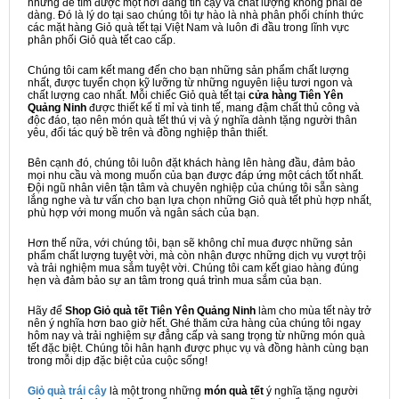
nhưng để tìm được một nơi đáng tin cậy và chất lượng không phải dễ
dàng. Đó là lý do tại sao chúng tôi tự hào là nhà phân phối chính thức
các mặt hàng Giỏ quà tết tại Việt Nam và luôn đi đầu trong lĩnh vực
phân phối Giỏ quà tết cao cấp.
Chúng tôi cam kết mang đến cho bạn những sản phẩm chất lượng
nhất, được tuyển chọn kỹ lưỡng từ những nguyên liệu tươi ngon và
chất lượng cao nhất. Mỗi chiếc Giỏ quà tết tại
cửa hàng Tiên Yên
Quảng Ninh
được thiết kế tỉ mỉ và tinh tế, mang đậm chất thủ công và
độc đáo, tạo nên món quà tết thú vị và ý nghĩa dành tặng người thân
yêu, đối tác quý bề trên và đồng nghiệp thân thiết.
Bên cạnh đó, chúng tôi luôn đặt khách hàng lên hàng đầu, đảm bảo
mọi nhu cầu và mong muốn của bạn được đáp ứng một cách tốt nhất.
Đội ngũ nhân viên tận tâm và chuyên nghiệp của chúng tôi sẵn sàng
lắng nghe và tư vấn cho bạn lựa chọn những Giỏ quà tết phù hợp nhất,
phù hợp với mong muốn và ngân sách của bạn.
Hơn thế nữa, với chúng tôi, bạn sẽ không chỉ mua được những sản
phẩm chất lượng tuyệt vời, mà còn nhận được những dịch vụ vượt trội
và trải nghiệm mua sắm tuyệt vời. Chúng tôi cam kết giao hàng đúng
hẹn và đảm bảo sự an tâm trong quá trình mua sắm của bạn.
Hãy để
Shop Giỏ quà tết Tiên Yên Quảng Ninh
làm cho mùa tết này trở
nên ý nghĩa hơn bao giờ hết. Ghé thăm cửa hàng của chúng tôi ngay
hôm nay và trải nghiệm sự đẳng cấp và sang trọng từ những món quà
tết đặc biệt. Chúng tôi hân hạnh được phục vụ và đồng hành cùng bạn
trong mỗi dịp đặc biệt của cuộc sống!
Giỏ quà trái cây
là một trong những
món quà tết
ý nghĩa tặng người