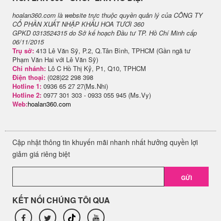
hoalan360.com là website trực thuộc quyền quản lý của CÔNG TY
CỔ PHẦN XUẤT NHẬP KHẨU HOA TƯƠI 360
GPKD 0313524315 do Sở kế hoạch Đầu tư TP. Hồ Chí Minh cấp
06/11/2015
Trụ sở:
413 Lê Văn Sỹ, P.2, Q.Tân Bình, TPHCM (Gần ngã tư
Phạm Văn Hai với Lê Văn Sỹ)
Chi nhánh:
Lô C Hồ Thị Kỷ, P1, Q10, TPHCM
Điện thoại:
(028)22 298 398
Hotline 1:
0936 65 27 27(Ms.Nhi)
Hotline 2:
0977 301 303 - 0933 055 945 (Ms.Vy)
Web:
hoalan360.com
Cập nhật thông tin khuyến mãi nhanh nhất hưởng quyền lợi
giảm giá riêng biệt
GỬI
KẾT NỐI CHÚNG TÔI QUA