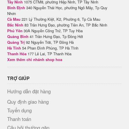
Tây Ninh
1075 CTM8, phường Hiệp Ninh, TP Tây Ninh
Bình Định
340 Nguyễn Thái Học, phường Ngô Mây, Tp Quy
Nhơn
Cà Mau
221 Lý Thường Kiệt, K2, Phường 6, Tp Cà Mau
Bắc Ninh
83 Trần Hưng Đạo, phường Tiền An, TP Bắc Ninh
Phú Yên
30A Nguyễn Công Trứ, TP Tuy Hòa
Quảng Bình
41 Trần Hưng Đạo, Tp Đồng Hới
Quảng Trị
92 Nguyễn Trãi, TP Đông Hà
Hà Tĩnh
54 Phan Đình Phùng, TP Hà Tĩnh
Thanh Hóa
177 Lê Lai, TP Thanh Hóa
Xem thêm chi nhánh shop hoa
TRỢ GIÚP
Hướng dẫn đặt hàng
Quy định giao hàng
Tuyển dụng
Thanh toán
Câu hỏi thường gặp