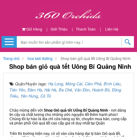
Giỏ Hàng
|
Giới Thiệu
|
Thanh Toán
|
Liên Hệ
Trang chủ
hoa tươi đường
Shop bán giỏ quà tết Uông Bí Quảng Ninh
Shop bán giỏ quà tết Uông Bí Quảng Ninh
Quận/Huyện tags:
Hạ Long
,
Móng Cái
,
Cẩm Phả
,
Bình Liêu
,
Tiên Yên
,
Đầm Hà
,
Hải Hà
,
Ba Chẽ
,
Vân Đồn
,
Hoành Bồ
,
Đông
Triều
,
Yên Hưng
,
Cô Tô
Chào mừng đến với
Shop Giỏ quà tết Uông Bí Quảng Ninh
- nơi đáng
tin cậy và chất lượng cho những ước nguyện tết thêm hạnh phúc!
Chúng tôi tự hào là địa chỉ cửa hàng uy tín, chuyên mua bán, cung cấp
và phân phối Giỏ quà tết cao cấp giá rẻ duy nhất tại Quận
Trên thị trường hiện nay, có vô vàn cửa hàng đại lý bán Giỏ quà tết,