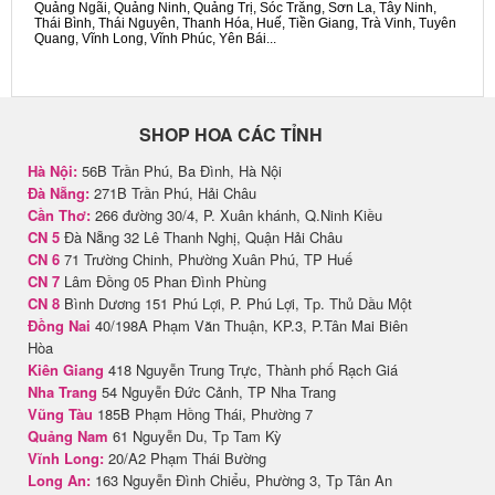
Quảng Ngãi, Quảng Ninh, Quảng Trị, Sóc Trăng, Sơn La, Tây Ninh,
Thái Bình, Thái Nguyên, Thanh Hóa, Huế, Tiền Giang, Trà Vinh, Tuyên
Quang, Vĩnh Long, Vĩnh Phúc, Yên Bái...
SHOP HOA CÁC TỈNH
Hà Nội:
56B Trần Phú, Ba Đình, Hà Nội
Đà Nẵng:
271B Trần Phú, Hải Châu
Cần Thơ:
266 đường 30/4, P. Xuân khánh, Q.Ninh Kiều
CN 5
Đà Nẵng 32 Lê Thanh Nghị, Quận Hải Châu
CN 6
71 Trường Chinh, Phường Xuân Phú, TP Huế
CN 7
Lâm Đồng 05 Phan Đình Phùng
CN 8
Bình Dương 151 Phú Lợi, P. Phú Lợi, Tp. Thủ Dầu Một
Đồng Nai
40/198A Phạm Văn Thuận, KP.3, P.Tân Mai Biên
Hòa
Kiên Giang
418 Nguyễn Trung Trực, Thành phố Rạch Giá
Nha Trang
54 Nguyễn Đức Cảnh, TP Nha Trang
Vũng Tàu
185B Phạm Hồng Thái, Phường 7
Quảng Nam
61 Nguyễn Du, Tp Tam Kỳ
Vĩnh Long:
20/A2 Phạm Thái Bường
Long An:
163 Nguyễn Đình Chiểu, Phường 3, Tp Tân An