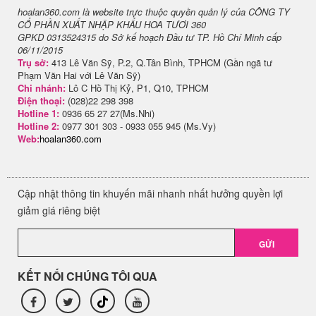
hoalan360.com là website trực thuộc quyền quản lý của CÔNG TY
CỔ PHẦN XUẤT NHẬP KHẨU HOA TƯƠI 360
GPKD 0313524315 do Sở kế hoạch Đầu tư TP. Hồ Chí Minh cấp
06/11/2015
Trụ sở:
413 Lê Văn Sỹ, P.2, Q.Tân Bình, TPHCM (Gần ngã tư
Phạm Văn Hai với Lê Văn Sỹ)
Chi nhánh:
Lô C Hồ Thị Kỷ, P1, Q10, TPHCM
Điện thoại:
(028)22 298 398
Hotline 1:
0936 65 27 27(Ms.Nhi)
Hotline 2:
0977 301 303 - 0933 055 945 (Ms.Vy)
Web:
hoalan360.com
Cập nhật thông tin khuyến mãi nhanh nhất hưởng quyền lợi
giảm giá riêng biệt
GỬI
KẾT NỐI CHÚNG TÔI QUA