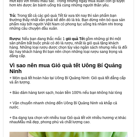
mứt kẹo với nhiều màu sắc. Trong những ngày mùa xuân còn gì tuyệt
hơn khi được ăn bánh uống trà cùng những người thân yêu.
Trà:
Trong tất cả các giỏ quà Tết từ xưa tới nay thì sản phẩm bạn
thường thấy nhất vẫn phải kể đến đó là trà. Bạn đừng nên bỏ qua sản
phẩm này bởi người Việt Nam có phong tục uống trà nhâm nhi trong
những câu chuyện đầu xuân.
Rượu:
Nếu bạn đang thắc mắc 1
giỏ quà Tết
gồm những gì thì một
sản phẩm bắt buộc phải có đó là rượu, nhất là giỏ quà tặng khách
hàng. Những loại rượu được chọn tùy vào ngân sách nhưng nếu là đối
tác hay khách hàng thì bạn nên chọn những loại rượu sang trọng và
đẳng cấp.
Vì sao nên mua
Giỏ quà tết Uông Bí Quảng
Ninh
+ Món quà tết hoàn hảo tại Uông Bí Quảng Ninh: Giỏ quà tết đẳng cấp
và ấn tượng.
+ Bảo đảm hàng tươi sạch, hoàn tiền 100% nếu bạn không hài lòng
+ Vận chuyển nhanh chóng đến Uông Bí Quảng Ninh và khắp cả
nước.
+ Đa dạng lựa chọn với nhiều loại Giỏ quà tết với nhiều hương vị khác
nhauMẫu mã đẹp, phong phú và chất lượng cao.