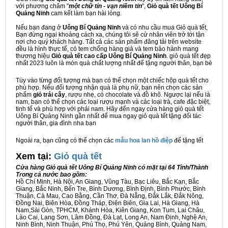
với phương châm "
một chữ tín - vạn niềm tin
",
Giỏ quà tết Uông Bí
Quảng Ninh
cam kết làm bạn hài lòng.
Nếu bạn đang ở
Uông Bí Quảng Ninh
và có nhu cầu mua Giỏ quà tết,
Bạn đừng ngại khoảng cách xa, chúng tôi sẽ cử nhân viên trở tới tận
nơi cho quý khách hàng. Tất cả các sản phẩm đăng tải trên website
đều là hình thực tế, có tem chống hàng giả và tem bảo hành mang
thương hiệu
Giỏ quà tết cao cấp Uông Bí Quảng Ninh
. giỏ quà tết đẹp
nhất 2023 luôn là món quà chất lượng nhất để tặng người thân, bạn bè
Tùy vào từng đối tượng mà bạn có thể chọn một chiếc hộp quà tết cho
phù hợp. Nếu đối tượng nhận quà là phụ nữ, bạn nên chọn các sản
phẩm
giỏ trái cây
, rượu nhẹ, có chocolate và đồ khô. Ngược lại nếu là
nam, bạn có thể chọn các loại rượu mạnh và các loại trà, cafe đặc biệt,
tinh tế và phù hợp với phái nam. Hãy đến ngay cửa hàng giỏ quà tết
Uông Bí Quảng Ninh gần nhất để mua ngay giỏ quà tết tặng đối tác
người thân, gia đình nha bạn
Ngoài ra, bạn cũng có thể chọn các
mẫu hoa lan hồ điệp
để tặng tết
Xem tại:
G
iỏ quà tết
Cửa hàng Giỏ quà tết Uông Bí Quảng Ninh có mặt tại 64 Tỉnh/Thành
Trong cả nước bao gồm:
Hồ Chí Minh, Hà Nội, An Giang, Vũng Tàu, Bạc Liêu, Bắc Kạn, Bắc
Giang, Bắc Ninh, Bến Tre, Bình Dương, Bình Định, Bình Phước, Bình
Thuận, Cà Mau, Cao Bằng, Cần Thơ, Đà Nẵng, Đắk Lắk, Đắk Nông,
Đồng Nai, Biên Hòa, Đồng Tháp, Điện Biên, Gia Lai, Hà Giang, Hà
Nam,Sài Gòn, TPHCM, Khánh Hòa, Kiên Giang, Kon Tum, Lai Châu,
Lào Cai, Lạng Sơn, Lâm Đồng, Đà Lạt, Long An, Nam Định, Nghệ An,
Ninh Bình, Ninh Thuận, Phú Thọ, Phú Yên, Quảng Bình, Quảng Nam,