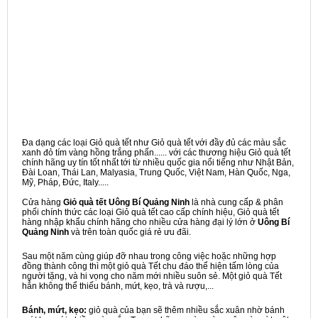
Đa dạng các loại Giỏ quà tết như Giỏ quà tết với đầy đủ các màu sắc
xanh đỏ tím vàng hồng trắng phấn...... với các thương hiệu Giỏ quà tết
chính hãng uy tín tốt nhất tới từ nhiều quốc gia nổi tiếng như Nhật Bản,
Đài Loan, Thái Lan, Malyasia, Trung Quốc, Việt Nam, Hàn Quốc, Nga,
Mỹ, Pháp, Đức, Italy.....
Cửa hàng
Giỏ quà tết Uông Bí Quảng Ninh
là nhà cung cấp & phân
phối chính thức các loại Giỏ quà tết cao cấp chính hiệu, Giỏ quà tết
hàng nhập khẩu chính hãng cho nhiều cửa hàng đại lý lớn ở
Uông Bí
Quảng Ninh
và trên toàn quốc giá rẻ ưu đãi.
Sau một năm cùng giúp đỡ nhau trong công việc hoặc những hợp
đồng thành công thì một giỏ quà Tết chu đáo thể hiện tấm lòng của
người tặng, và hi vọng cho năm mới nhiều suôn sẻ. Một giỏ quà Tết
hẳn không thể thiếu bánh, mứt, kẹo, trà và rượu,...
Bánh, mứt, kẹo:
giỏ quà của bạn sẽ thêm nhiều sắc xuân nhờ bánh