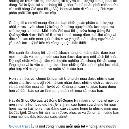
nhưng để tìm được một nơi đáng tin cậy và chất lượng không phải dễ
dàng. Đó là lý do tại sao chúng tôi tự hào là nhà phân phối chính thức
các mặt hàng Giỏ quà tết tại Việt Nam và luôn đi đầu trong lĩnh vực
phân phối Giỏ quà tết cao cấp.
Chúng tôi cam kết mang đến cho bạn những sản phẩm chất lượng
nhất, được tuyển chọn kỹ lưỡng từ những nguyên liệu tươi ngon và
chất lượng cao nhất. Mỗi chiếc Giỏ quà tết tại
cửa hàng Uông Bí
Quảng Ninh
được thiết kế tỉ mỉ và tinh tế, mang đậm chất thủ công và
độc đáo, tạo nên món quà tết thú vị và ý nghĩa dành tặng người thân
yêu, đối tác quý bề trên và đồng nghiệp thân thiết.
Bên cạnh đó, chúng tôi luôn đặt khách hàng lên hàng đầu, đảm bảo
mọi nhu cầu và mong muốn của bạn được đáp ứng một cách tốt nhất.
Đội ngũ nhân viên tận tâm và chuyên nghiệp của chúng tôi sẵn sàng
lắng nghe và tư vấn cho bạn lựa chọn những Giỏ quà tết phù hợp nhất,
phù hợp với mong muốn và ngân sách của bạn.
Hơn thế nữa, với chúng tôi, bạn sẽ không chỉ mua được những sản
phẩm chất lượng tuyệt vời, mà còn nhận được những dịch vụ vượt trội
và trải nghiệm mua sắm tuyệt vời. Chúng tôi cam kết giao hàng đúng
hẹn và đảm bảo sự an tâm trong quá trình mua sắm của bạn.
Hãy để
Shop Giỏ quà tết Uông Bí Quảng Ninh
làm cho mùa tết này trở
nên ý nghĩa hơn bao giờ hết. Ghé thăm cửa hàng của chúng tôi ngay
hôm nay và trải nghiệm sự đẳng cấp và sang trọng từ những món quà
tết đặc biệt. Chúng tôi hân hạnh được phục vụ và đồng hành cùng bạn
trong mỗi dịp đặc biệt của cuộc sống!
Giỏ quà trái cây
là một trong những
món quà tết
ý nghĩa tặng người