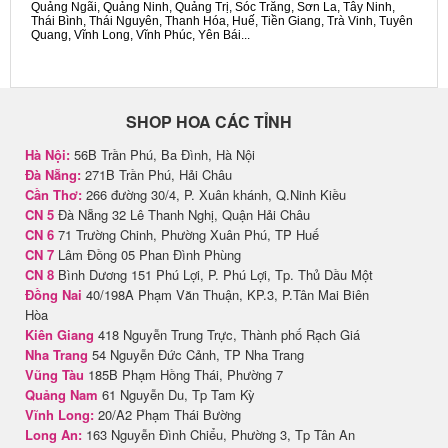
Quảng Ngãi, Quảng Ninh, Quảng Trị, Sóc Trăng, Sơn La, Tây Ninh,
Thái Bình, Thái Nguyên, Thanh Hóa, Huế, Tiền Giang, Trà Vinh, Tuyên
Quang, Vĩnh Long, Vĩnh Phúc, Yên Bái...
SHOP HOA CÁC TỈNH
Hà Nội:
56B Trần Phú, Ba Đình, Hà Nội
Đà Nẵng:
271B Trần Phú, Hải Châu
Cần Thơ:
266 đường 30/4, P. Xuân khánh, Q.Ninh Kiều
CN 5
Đà Nẵng 32 Lê Thanh Nghị, Quận Hải Châu
CN 6
71 Trường Chinh, Phường Xuân Phú, TP Huế
CN 7
Lâm Đồng 05 Phan Đình Phùng
CN 8
Bình Dương 151 Phú Lợi, P. Phú Lợi, Tp. Thủ Dầu Một
Đồng Nai
40/198A Phạm Văn Thuận, KP.3, P.Tân Mai Biên
Hòa
Kiên Giang
418 Nguyễn Trung Trực, Thành phố Rạch Giá
Nha Trang
54 Nguyễn Đức Cảnh, TP Nha Trang
Vũng Tàu
185B Phạm Hồng Thái, Phường 7
Quảng Nam
61 Nguyễn Du, Tp Tam Kỳ
Vĩnh Long:
20/A2 Phạm Thái Bường
Long An:
163 Nguyễn Đình Chiểu, Phường 3, Tp Tân An