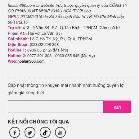
hoalan360.com là website trực thuộc quyền quản lý của CÔNG TY
CỔ PHẦN XUẤT NHẬP KHẨU HOA TƯƠI 360
GPKD 0313524315 do Sở kế hoạch Đầu tư TP. Hồ Chí Minh cấp
06/11/2015
Trụ sở:
413 Lê Văn Sỹ, P.2, Q.Tân Bình, TPHCM (Gần ngã tư
Phạm Văn Hai với Lê Văn Sỹ)
Chi nhánh:
Lô C Hồ Thị Kỷ, P1, Q10, TPHCM
Điện thoại:
(028)22 298 398
Hotline 1:
0936 65 27 27(Ms.Nhi)
Hotline 2:
0977 301 303 - 0933 055 945 (Ms.Vy)
Web:
hoalan360.com
Cập nhật thông tin khuyến mãi nhanh nhất hưởng quyền lợi
giảm giá riêng biệt
GỬI
KẾT NỐI CHÚNG TÔI QUA