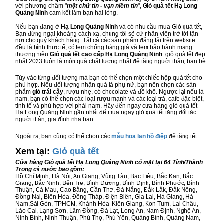
với phương châm "
một chữ tín - vạn niềm tin
",
Giỏ quà tết Hạ Long
Quảng Ninh
cam kết làm bạn hài lòng.
Nếu bạn đang ở
Hạ Long Quảng Ninh
và có nhu cầu mua Giỏ quà tết,
Bạn đừng ngại khoảng cách xa, chúng tôi sẽ cử nhân viên trở tới tận
nơi cho quý khách hàng. Tất cả các sản phẩm đăng tải trên website
đều là hình thực tế, có tem chống hàng giả và tem bảo hành mang
thương hiệu
Giỏ quà tết cao cấp Hạ Long Quảng Ninh
. giỏ quà tết đẹp
nhất 2023 luôn là món quà chất lượng nhất để tặng người thân, bạn bè
Tùy vào từng đối tượng mà bạn có thể chọn một chiếc hộp quà tết cho
phù hợp. Nếu đối tượng nhận quà là phụ nữ, bạn nên chọn các sản
phẩm
giỏ trái cây
, rượu nhẹ, có chocolate và đồ khô. Ngược lại nếu là
nam, bạn có thể chọn các loại rượu mạnh và các loại trà, cafe đặc biệt,
tinh tế và phù hợp với phái nam. Hãy đến ngay cửa hàng giỏ quà tết
Hạ Long Quảng Ninh gần nhất để mua ngay giỏ quà tết tặng đối tác
người thân, gia đình nha bạn
Ngoài ra, bạn cũng có thể chọn các
mẫu hoa lan hồ điệp
để tặng tết
Xem tại:
G
iỏ quà tết
Cửa hàng Giỏ quà tết Hạ Long Quảng Ninh có mặt tại 64 Tỉnh/Thành
Trong cả nước bao gồm:
Hồ Chí Minh, Hà Nội, An Giang, Vũng Tàu, Bạc Liêu, Bắc Kạn, Bắc
Giang, Bắc Ninh, Bến Tre, Bình Dương, Bình Định, Bình Phước, Bình
Thuận, Cà Mau, Cao Bằng, Cần Thơ, Đà Nẵng, Đắk Lắk, Đắk Nông,
Đồng Nai, Biên Hòa, Đồng Tháp, Điện Biên, Gia Lai, Hà Giang, Hà
Nam,Sài Gòn, TPHCM, Khánh Hòa, Kiên Giang, Kon Tum, Lai Châu,
Lào Cai, Lạng Sơn, Lâm Đồng, Đà Lạt, Long An, Nam Định, Nghệ An,
Ninh Bình, Ninh Thuận, Phú Thọ, Phú Yên, Quảng Bình, Quảng Nam,