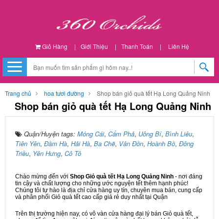
Giỏ Hàng
|
Giới Thiệu
|
Thanh Toán
|
Liên Hệ
Trang chủ
hoa tươi đường
Shop bán giỏ quà tết Hạ Long Quảng Ninh
Shop bán giỏ quà tết Hạ Long Quảng Ninh
Quận/Huyện tags:
Móng Cái
,
Cẩm Phả
,
Uông Bí
,
Bình Liêu
,
Tiên Yên
,
Đầm Hà
,
Hải Hà
,
Ba Chẽ
,
Vân Đồn
,
Hoành Bồ
,
Đông
Triều
,
Yên Hưng
,
Cô Tô
Chào mừng đến với
Shop Giỏ quà tết Hạ Long Quảng Ninh
- nơi đáng
tin cậy và chất lượng cho những ước nguyện tết thêm hạnh phúc!
Chúng tôi tự hào là địa chỉ cửa hàng uy tín, chuyên mua bán, cung cấp
và phân phối Giỏ quà tết cao cấp giá rẻ duy nhất tại Quận
Trên thị trường hiện nay, có vô vàn cửa hàng đại lý bán Giỏ quà tết,