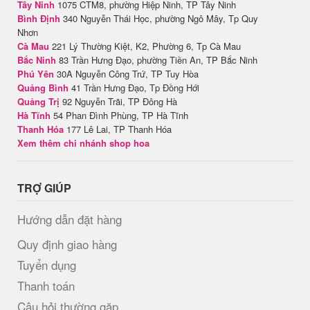
Tây Ninh
1075 CTM8, phường Hiệp Ninh, TP Tây Ninh
Bình Định
340 Nguyễn Thái Học, phường Ngô Mây, Tp Quy
Nhơn
Cà Mau
221 Lý Thường Kiệt, K2, Phường 6, Tp Cà Mau
Bắc Ninh
83 Trần Hưng Đạo, phường Tiền An, TP Bắc Ninh
Phú Yên
30A Nguyễn Công Trứ, TP Tuy Hòa
Quảng Bình
41 Trần Hưng Đạo, Tp Đồng Hới
Quảng Trị
92 Nguyễn Trãi, TP Đông Hà
Hà Tĩnh
54 Phan Đình Phùng, TP Hà Tĩnh
Thanh Hóa
177 Lê Lai, TP Thanh Hóa
Xem thêm chi nhánh shop hoa
TRỢ GIÚP
Hướng dẫn đặt hàng
Quy định giao hàng
Tuyển dụng
Thanh toán
Câu hỏi thường gặp