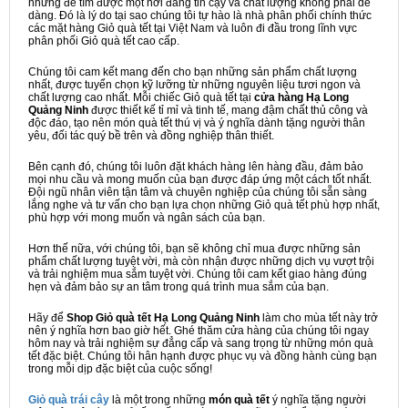
nhưng để tìm được một nơi đáng tin cậy và chất lượng không phải dễ
dàng. Đó là lý do tại sao chúng tôi tự hào là nhà phân phối chính thức
các mặt hàng Giỏ quà tết tại Việt Nam và luôn đi đầu trong lĩnh vực
phân phối Giỏ quà tết cao cấp.
Chúng tôi cam kết mang đến cho bạn những sản phẩm chất lượng
nhất, được tuyển chọn kỹ lưỡng từ những nguyên liệu tươi ngon và
chất lượng cao nhất. Mỗi chiếc Giỏ quà tết tại
cửa hàng Hạ Long
Quảng Ninh
được thiết kế tỉ mỉ và tinh tế, mang đậm chất thủ công và
độc đáo, tạo nên món quà tết thú vị và ý nghĩa dành tặng người thân
yêu, đối tác quý bề trên và đồng nghiệp thân thiết.
Bên cạnh đó, chúng tôi luôn đặt khách hàng lên hàng đầu, đảm bảo
mọi nhu cầu và mong muốn của bạn được đáp ứng một cách tốt nhất.
Đội ngũ nhân viên tận tâm và chuyên nghiệp của chúng tôi sẵn sàng
lắng nghe và tư vấn cho bạn lựa chọn những Giỏ quà tết phù hợp nhất,
phù hợp với mong muốn và ngân sách của bạn.
Hơn thế nữa, với chúng tôi, bạn sẽ không chỉ mua được những sản
phẩm chất lượng tuyệt vời, mà còn nhận được những dịch vụ vượt trội
và trải nghiệm mua sắm tuyệt vời. Chúng tôi cam kết giao hàng đúng
hẹn và đảm bảo sự an tâm trong quá trình mua sắm của bạn.
Hãy để
Shop Giỏ quà tết Hạ Long Quảng Ninh
làm cho mùa tết này trở
nên ý nghĩa hơn bao giờ hết. Ghé thăm cửa hàng của chúng tôi ngay
hôm nay và trải nghiệm sự đẳng cấp và sang trọng từ những món quà
tết đặc biệt. Chúng tôi hân hạnh được phục vụ và đồng hành cùng bạn
trong mỗi dịp đặc biệt của cuộc sống!
Giỏ quà trái cây
là một trong những
món quà tết
ý nghĩa tặng người