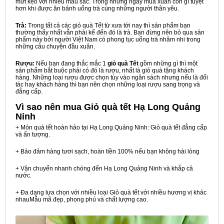
mứt kẹo với nhiều màu sắc. Trong những ngày mùa xuân còn gì tuyệt
hơn khi được ăn bánh uống trà cùng những người thân yêu.
Trà:
Trong tất cả các giỏ quà Tết từ xưa tới nay thì sản phẩm bạn
thường thấy nhất vẫn phải kể đến đó là trà. Bạn đừng nên bỏ qua sản
phẩm này bởi người Việt Nam có phong tục uống trà nhâm nhi trong
những câu chuyện đầu xuân.
Rượu:
Nếu bạn đang thắc mắc 1
giỏ quà Tết
gồm những gì thì một
sản phẩm bắt buộc phải có đó là rượu, nhất là giỏ quà tặng khách
hàng. Những loại rượu được chọn tùy vào ngân sách nhưng nếu là đối
tác hay khách hàng thì bạn nên chọn những loại rượu sang trọng và
đẳng cấp.
Vì sao nên mua
Giỏ quà tết Hạ Long Quảng
Ninh
+ Món quà tết hoàn hảo tại Hạ Long Quảng Ninh: Giỏ quà tết đẳng cấp
và ấn tượng.
+ Bảo đảm hàng tươi sạch, hoàn tiền 100% nếu bạn không hài lòng
+ Vận chuyển nhanh chóng đến Hạ Long Quảng Ninh và khắp cả
nước.
+ Đa dạng lựa chọn với nhiều loại Giỏ quà tết với nhiều hương vị khác
nhauMẫu mã đẹp, phong phú và chất lượng cao.