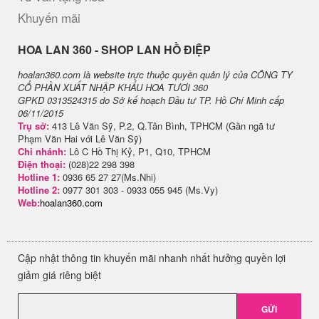
Khuyến mãi
H​OA LAN 360 - SHOP LAN HỒ ĐIỆP
hoalan360.com là website trực thuộc quyền quản lý của CÔNG TY
CỔ PHẦN XUẤT NHẬP KHẨU HOA TƯƠI 360
GPKD 0313524315 do Sở kế hoạch Đầu tư TP. Hồ Chí Minh cấp
06/11/2015
Trụ sở:
413 Lê Văn Sỹ, P.2, Q.Tân Bình, TPHCM (Gần ngã tư
Phạm Văn Hai với Lê Văn Sỹ)
Chi nhánh:
Lô C Hồ Thị Kỷ, P1, Q10, TPHCM
Điện thoại:
(028)22 298 398
Hotline 1:
0936 65 27 27(Ms.Nhi)
Hotline 2:
0977 301 303 - 0933 055 945 (Ms.Vy)
Web:
hoalan360.com
Cập nhật thông tin khuyến mãi nhanh nhất hưởng quyền lợi
giảm giá riêng biệt
GỬI