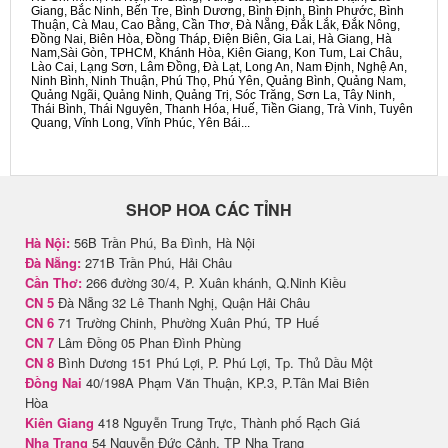
Giang, Bắc Ninh, Bến Tre, Bình Dương, Bình Định, Bình Phước, Bình
Thuận, Cà Mau, Cao Bằng, Cần Thơ, Đà Nẵng, Đắk Lắk, Đắk Nông,
Đồng Nai, Biên Hòa, Đồng Tháp, Điện Biên, Gia Lai, Hà Giang, Hà
Nam,Sài Gòn, TPHCM, Khánh Hòa, Kiên Giang, Kon Tum, Lai Châu,
Lào Cai, Lạng Sơn, Lâm Đồng, Đà Lạt, Long An, Nam Định, Nghệ An,
Ninh Bình, Ninh Thuận, Phú Thọ, Phú Yên, Quảng Bình, Quảng Nam,
Quảng Ngãi, Quảng Ninh, Quảng Trị, Sóc Trăng, Sơn La, Tây Ninh,
Thái Bình, Thái Nguyên, Thanh Hóa, Huế, Tiền Giang, Trà Vinh, Tuyên
Quang, Vĩnh Long, Vĩnh Phúc, Yên Bái...
SHOP HOA CÁC TỈNH
Hà Nội:
56B Trần Phú, Ba Đình, Hà Nội
Đà Nẵng:
271B Trần Phú, Hải Châu
Cần Thơ:
266 đường 30/4, P. Xuân khánh, Q.Ninh Kiều
CN 5
Đà Nẵng 32 Lê Thanh Nghị, Quận Hải Châu
CN 6
71 Trường Chinh, Phường Xuân Phú, TP Huế
CN 7
Lâm Đồng 05 Phan Đình Phùng
CN 8
Bình Dương 151 Phú Lợi, P. Phú Lợi, Tp. Thủ Dầu Một
Đồng Nai
40/198A Phạm Văn Thuận, KP.3, P.Tân Mai Biên
Hòa
Kiên Giang
418 Nguyễn Trung Trực, Thành phố Rạch Giá
Nha Trang
54 Nguyễn Đức Cảnh, TP Nha Trang