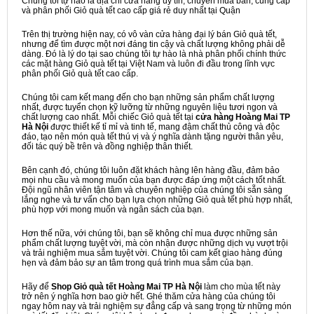
Chúng tôi tự hào là địa chỉ cửa hàng uy tín, chuyên mua bán, cung cấp
và phân phối Giỏ quà tết cao cấp giá rẻ duy nhất tại Quận
Trên thị trường hiện nay, có vô vàn cửa hàng đại lý bán Giỏ quà tết,
nhưng để tìm được một nơi đáng tin cậy và chất lượng không phải dễ
dàng. Đó là lý do tại sao chúng tôi tự hào là nhà phân phối chính thức
các mặt hàng Giỏ quà tết tại Việt Nam và luôn đi đầu trong lĩnh vực
phân phối Giỏ quà tết cao cấp.
Chúng tôi cam kết mang đến cho bạn những sản phẩm chất lượng
nhất, được tuyển chọn kỹ lưỡng từ những nguyên liệu tươi ngon và
chất lượng cao nhất. Mỗi chiếc Giỏ quà tết tại
cửa hàng Hoàng Mai TP
Hà Nội
được thiết kế tỉ mỉ và tinh tế, mang đậm chất thủ công và độc
đáo, tạo nên món quà tết thú vị và ý nghĩa dành tặng người thân yêu,
đối tác quý bề trên và đồng nghiệp thân thiết.
Bên cạnh đó, chúng tôi luôn đặt khách hàng lên hàng đầu, đảm bảo
mọi nhu cầu và mong muốn của bạn được đáp ứng một cách tốt nhất.
Đội ngũ nhân viên tận tâm và chuyên nghiệp của chúng tôi sẵn sàng
lắng nghe và tư vấn cho bạn lựa chọn những Giỏ quà tết phù hợp nhất,
phù hợp với mong muốn và ngân sách của bạn.
Hơn thế nữa, với chúng tôi, bạn sẽ không chỉ mua được những sản
phẩm chất lượng tuyệt vời, mà còn nhận được những dịch vụ vượt trội
và trải nghiệm mua sắm tuyệt vời. Chúng tôi cam kết giao hàng đúng
hẹn và đảm bảo sự an tâm trong quá trình mua sắm của bạn.
Hãy để
Shop Giỏ quà tết Hoàng Mai TP Hà Nội
làm cho mùa tết này
trở nên ý nghĩa hơn bao giờ hết. Ghé thăm cửa hàng của chúng tôi
ngay hôm nay và trải nghiệm sự đẳng cấp và sang trọng từ những món