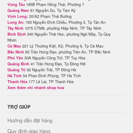
Vũng Tàu
185B Phạm Hồng Thái, Phường 7
Quảng Nam
61 Nguyễn Du, Tp Tam Kỳ
Vĩnh Long:
20/A2 Phạm Thái Bường
Long An:
163 Nguyễn Đình Chiểu, Phường 3, Tp Tân An
Tây Ninh
1075 CTM8, phường Hiệp Ninh, TP Tây Ninh
Bình Định
340 Nguyễn Thái Học, phường Ngô Mây, Tp Quy
Nhơn
Cà Mau
221 Lý Thường Kiệt, K2, Phường 6, Tp Cà Mau
Bắc Ninh
83 Trần Hưng Đạo, phường Tiền An, TP Bắc Ninh
Phú Yên
30A Nguyễn Công Trứ, TP Tuy Hòa
Quảng Bình
41 Trần Hưng Đạo, Tp Đồng Hới
Quảng Trị
92 Nguyễn Trãi, TP Đông Hà
Hà Tĩnh
54 Phan Đình Phùng, TP Hà Tĩnh
Thanh Hóa
177 Lê Lai, TP Thanh Hóa
Xem thêm chi nhánh shop hoa
TRỢ GIÚP
Hướng dẫn đặt hàng
Quy định giao hàng