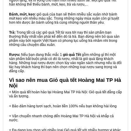
người tặng, và hi vọng cho năm mới nhiều suôn sẻ. Một giỏ quà Tết
hẳn không thể thiếu bánh, mứt, kẹo, trà và rượu,...
Bánh, mứt, kẹo:
giỏ quà của bạn sẽ thêm nhiều sắc xuân nhờ bánh
mứt kẹo với nhiều màu sắc. Trong những ngày mùa xuân còn gì tuyệt
hơn khi được ăn bánh uống trà cùng những người thân yêu.
Trà:
Trong tất cả các giỏ quà Tết từ xưa tới nay thì sản phẩm bạn
thường thấy nhất vẫn phải kể đến đó là trà. Bạn đừng nên bỏ qua sản
phẩm này bởi người Việt Nam có phong tục uống trà nhâm nhi trong
những câu chuyện đầu xuân.
Rượu:
Nếu bạn đang thắc mắc 1
giỏ quà Tết
gồm những gì thì một
sản phẩm bắt buộc phải có đó là rượu, nhất là giỏ quà tặng khách
hàng. Những loại rượu được chọn tùy vào ngân sách nhưng nếu là đối
tác hay khách hàng thì bạn nên chọn những loại rượu sang trọng và
đẳng cấp.
Vì sao nên mua
Giỏ quà tết Hoàng Mai TP Hà
Nội
+ Món quà tết hoàn hảo tại Hoàng Mai TP Hà Nội: Giỏ quà tết đẳng cấp
và ấn tượng.
+ Bảo đảm hàng tươi sạch, hoàn tiền 100% nếu bạn không hài lòng
+ Vận chuyển nhanh chóng đến Hoàng Mai TP Hà Nội và khắp cả
nước.
+ Đa dạng lựa chọn với nhiều loại Giỏ quà tết với nhiều hương vị khác