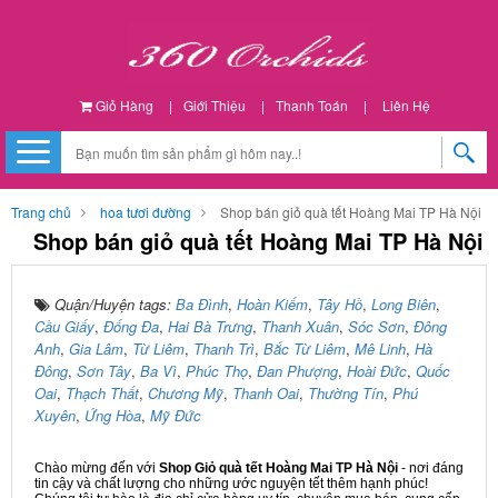
Giỏ Hàng
|
Giới Thiệu
|
Thanh Toán
|
Liên Hệ
Trang chủ
hoa tươi đường
Shop bán giỏ quà tết Hoàng Mai TP Hà Nội
Shop bán giỏ quà tết Hoàng Mai TP Hà Nội
Quận/Huyện tags:
Ba Đình
,
Hoàn Kiếm
,
Tây Hồ
,
Long Biên
,
Cầu Giấy
,
Đống Đa
,
Hai Bà Trưng
,
Thanh Xuân
,
Sóc Sơn
,
Đông
Anh
,
Gia Lâm
,
Từ Liêm
,
Thanh Trì
,
Bắc Từ Liêm
,
Mê Linh
,
Hà
Đông
,
Sơn Tây
,
Ba Vì
,
Phúc Thọ
,
Đan Phượng
,
Hoài Đức
,
Quốc
Oai
,
Thạch Thất
,
Chương Mỹ
,
Thanh Oai
,
Thường Tín
,
Phú
Xuyên
,
Ứng Hòa
,
Mỹ Đức
Chào mừng đến với
Shop Giỏ quà tết Hoàng Mai TP Hà Nội
- nơi đáng
tin cậy và chất lượng cho những ước nguyện tết thêm hạnh phúc!