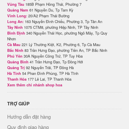
Vũng Tàu
185B Phạm Hồng Thái, Phường 7
Quảng Nam
61 Nguyễn Du, Tp Tam Kỳ
Vĩnh Long:
20/A2 Phạm Thái Bường
Long An:
163 Nguyễn Đình Chiểu, Phường 3, Tp Tân An
Tây Ninh
1075 CTM8, phường Hiệp Ninh, TP Tây Ninh
Bình Định
340 Nguyễn Thái Học, phường Ngô Mây, Tp Quy
Nhơn
Cà Mau
221 Lý Thường Kiệt, K2, Phường 6, Tp Cà Mau
Bắc Ninh
83 Trần Hưng Đạo, phường Tiền An, TP Bắc Ninh
Phú Yên
30A Nguyễn Công Trứ, TP Tuy Hòa
Quảng Bình
41 Trần Hưng Đạo, Tp Đồng Hới
Quảng Trị
92 Nguyễn Trãi, TP Đông Hà
Hà Tĩnh
54 Phan Đình Phùng, TP Hà Tĩnh
Thanh Hóa
177 Lê Lai, TP Thanh Hóa
Xem thêm chi nhánh shop hoa
TRỢ GIÚP
Hướng dẫn đặt hàng
Quy định giao hàng