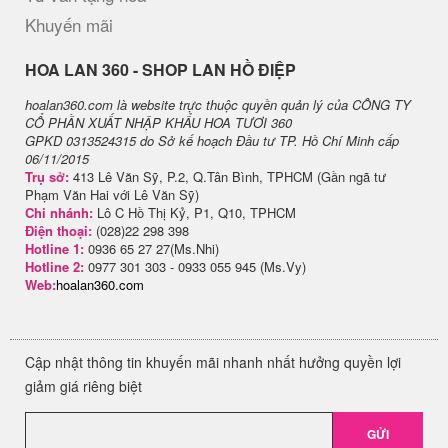
Khuyến mãi
H​OA LAN 360 - SHOP LAN HỒ ĐIỆP
hoalan360.com là website trực thuộc quyền quản lý của CÔNG TY
CỔ PHẦN XUẤT NHẬP KHẨU HOA TƯƠI 360
GPKD 0313524315 do Sở kế hoạch Đầu tư TP. Hồ Chí Minh cấp
06/11/2015
Trụ sở:
413 Lê Văn Sỹ, P.2, Q.Tân Bình, TPHCM (Gần ngã tư
Phạm Văn Hai với Lê Văn Sỹ)
Chi nhánh:
Lô C Hồ Thị Kỷ, P1, Q10, TPHCM
Điện thoại:
(028)22 298 398
Hotline 1:
0936 65 27 27(Ms.Nhi)
Hotline 2:
0977 301 303 - 0933 055 945 (Ms.Vy)
Web:
hoalan360.com
Cập nhật thông tin khuyến mãi nhanh nhất hưởng quyền lợi
giảm giá riêng biệt
GỬI