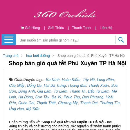
Giỏ Hàng
|
Giới Thiệu
|
Thanh Toán
|
Liên Hệ
Trang chủ
hoa tươi đường
Shop bán giỏ quà tết Phú Xuyên TP Hà Nội
Shop bán giỏ quà tết Phú Xuyên TP Hà Nội
Quận/Huyện tags:
Ba Đình
,
Hoàn Kiếm
,
Tây Hồ
,
Long Biên
,
Cầu Giấy
,
Đống Đa
,
Hai Bà Trưng
,
Hoàng Mai
,
Thanh Xuân
,
Sóc
Sơn
,
Đông Anh
,
Gia Lâm
,
Từ Liêm
,
Thanh Trì
,
Bắc Từ Liêm
,
Mê
Linh
,
Hà Đông
,
Sơn Tây
,
Ba Vì
,
Phúc Thọ
,
Đan Phượng
,
Hoài
Đức
,
Quốc Oai
,
Thạch Thất
,
Chương Mỹ
,
Thanh Oai
,
Thường Tín
,
Ứng Hòa
,
Mỹ Đức
Chào mừng đến với
Shop Giỏ quà tết Phú Xuyên TP Hà Nội
- nơi
đáng tin cậy và chất lượng cho những ước nguyện tết thêm hạnh phúc!