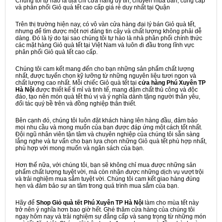
Chúng tôi tự hào là địa chỉ cửa hàng uy tín, chuyên mua bán, cung cấp
và phân phối Giỏ quà tết cao cấp giá rẻ duy nhất tại Quận
Trên thị trường hiện nay, có vô vàn cửa hàng đại lý bán Giỏ quà tết,
nhưng để tìm được một nơi đáng tin cậy và chất lượng không phải dễ
dàng. Đó là lý do tại sao chúng tôi tự hào là nhà phân phối chính thức
các mặt hàng Giỏ quà tết tại Việt Nam và luôn đi đầu trong lĩnh vực
phân phối Giỏ quà tết cao cấp.
Chúng tôi cam kết mang đến cho bạn những sản phẩm chất lượng
nhất, được tuyển chọn kỹ lưỡng từ những nguyên liệu tươi ngon và
chất lượng cao nhất. Mỗi chiếc Giỏ quà tết tại
cửa hàng Phú Xuyên TP
Hà Nội
được thiết kế tỉ mỉ và tinh tế, mang đậm chất thủ công và độc
đáo, tạo nên món quà tết thú vị và ý nghĩa dành tặng người thân yêu,
đối tác quý bề trên và đồng nghiệp thân thiết.
Bên cạnh đó, chúng tôi luôn đặt khách hàng lên hàng đầu, đảm bảo
mọi nhu cầu và mong muốn của bạn được đáp ứng một cách tốt nhất.
Đội ngũ nhân viên tận tâm và chuyên nghiệp của chúng tôi sẵn sàng
lắng nghe và tư vấn cho bạn lựa chọn những Giỏ quà tết phù hợp nhất,
phù hợp với mong muốn và ngân sách của bạn.
Hơn thế nữa, với chúng tôi, bạn sẽ không chỉ mua được những sản
phẩm chất lượng tuyệt vời, mà còn nhận được những dịch vụ vượt trội
và trải nghiệm mua sắm tuyệt vời. Chúng tôi cam kết giao hàng đúng
hẹn và đảm bảo sự an tâm trong quá trình mua sắm của bạn.
Hãy để
Shop Giỏ quà tết Phú Xuyên TP Hà Nội
làm cho mùa tết này
trở nên ý nghĩa hơn bao giờ hết. Ghé thăm cửa hàng của chúng tôi
ngay hôm nay và trải nghiệm sự đẳng cấp và sang trọng từ những món