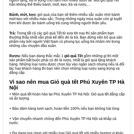
người tặng, và hi vọng cho năm mới nhiều suôn sẻ. Một giỏ quà Tết
hẳn không thể thiếu bánh, mứt, kẹo, trà và rượu,...
Bánh, mứt, kẹo:
giỏ quà của bạn sẽ thêm nhiều sắc xuân nhờ bánh
mứt kẹo với nhiều màu sắc. Trong những ngày mùa xuân còn gì tuyệt
hơn khi được ăn bánh uống trà cùng những người thân yêu.
Trà:
Trong tất cả các giỏ quà Tết từ xưa tới nay thì sản phẩm bạn
thường thấy nhất vẫn phải kể đến đó là trà. Bạn đừng nên bỏ qua sản
phẩm này bởi người Việt Nam có phong tục uống trà nhâm nhi trong
những câu chuyện đầu xuân.
Rượu:
Nếu bạn đang thắc mắc 1
giỏ quà Tết
gồm những gì thì một
sản phẩm bắt buộc phải có đó là rượu, nhất là giỏ quà tặng khách
hàng. Những loại rượu được chọn tùy vào ngân sách nhưng nếu là đối
tác hay khách hàng thì bạn nên chọn những loại rượu sang trọng và
đẳng cấp.
Vì sao nên mua
Giỏ quà tết Phú Xuyên TP Hà
Nội
+ Món quà tết hoàn hảo tại Phú Xuyên TP Hà Nội: Giỏ quà tết đẳng cấp
và ấn tượng.
+ Bảo đảm hàng tươi sạch, hoàn tiền 100% nếu bạn không hài lòng
+ Vận chuyển nhanh chóng đến Phú Xuyên TP Hà Nội và khắp cả
nước.
+ Đa dạng lựa chọn với nhiều loại Giỏ quà tết với nhiều hương vị khác