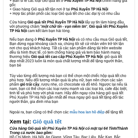
+ Bán sỉ lẻ các loại Giỏ quà tết ở
Phú Xuyên TP Hà Nội
chính hãng giá
gốc
+ Giao hàng Giỏ quà tết tận nơi ở tại
Phú Xuyên TP Hà Nội
+ Hợp tác phân phối các loại Giỏ quà tết cho các đại lý có nhu cầu
Cửa hàng
Giỏ quà tết Phú Xuyên TP Hà Nội
lấy uy tín làm hàng đầu,
với phương châm "
một chữ tín - vạn niềm tin
",
Giỏ quà tết Phú Xuyên
TP Hà Nội
cam kết làm bạn hài lòng.
Nếu bạn đang ở
Phú Xuyên TP Hà Nội
và có nhu cầu mua Giỏ quà tết,
Bạn đừng ngại khoảng cách xa, chúng tôi sẽ cử nhân viên trở tới tận
nơi cho quý khách hàng. Tất cả các sản phẩm đăng tải trên website
đều là hình thực tế, có tem chống hàng giả và tem bảo hành mang
thương hiệu
Giỏ quà tết cao cấp Phú Xuyên TP Hà Nội
. giỏ quà tết
đẹp nhất 2023 luôn là món quà chất lượng nhất để tặng người thân,
bạn bè
Tùy vào từng đối tượng mà bạn có thể chọn một chiếc hộp quà tết cho
phù hợp. Nếu đối tượng nhận quà là phụ nữ, bạn nên chọn các sản
phẩm
giỏ trái cây
, rượu nhẹ, có chocolate và đồ khô. Ngược lại nếu là
nam, bạn có thể chọn các loại rượu mạnh và các loại trà, cafe đặc biệt,
tinh tế và phù hợp với phái nam. Hãy đến ngay cửa hàng giỏ quà tết
Phú Xuyên TP Hà Nội gần nhất để mua ngay giỏ quà tết tặng đối tác
người thân, gia đình nha bạn
Ngoài ra, bạn cũng có thể chọn các
mẫu hoa lan hồ điệp
để tặng tết
Xem tại:
G
iỏ quà tết
Cửa hàng Giỏ quà tết Phú Xuyên TP Hà Nội có mặt tại 64 Tỉnh/Thành
Trong cả nước bao gồm:
Hồ Chí Minh, Hà Nội, An Giang, Vũng Tàu, Bạc Liêu, Bắc Kạn, Bắc