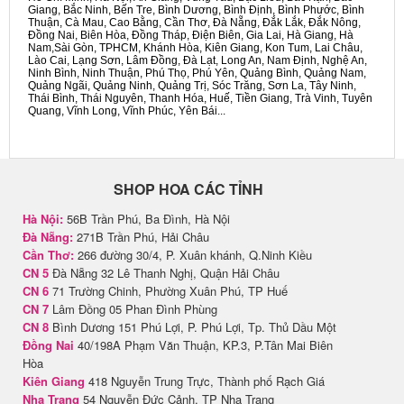
Giang, Bắc Ninh, Bến Tre, Bình Dương, Bình Định, Bình Phước, Bình
Thuận, Cà Mau, Cao Bằng, Cần Thơ, Đà Nẵng, Đắk Lắk, Đắk Nông,
Đồng Nai, Biên Hòa, Đồng Tháp, Điện Biên, Gia Lai, Hà Giang, Hà
Nam,Sài Gòn, TPHCM, Khánh Hòa, Kiên Giang, Kon Tum, Lai Châu,
Lào Cai, Lạng Sơn, Lâm Đồng, Đà Lạt, Long An, Nam Định, Nghệ An,
Ninh Bình, Ninh Thuận, Phú Thọ, Phú Yên, Quảng Bình, Quảng Nam,
Quảng Ngãi, Quảng Ninh, Quảng Trị, Sóc Trăng, Sơn La, Tây Ninh,
Thái Bình, Thái Nguyên, Thanh Hóa, Huế, Tiền Giang, Trà Vinh, Tuyên
Quang, Vĩnh Long, Vĩnh Phúc, Yên Bái...
SHOP HOA CÁC TỈNH
Hà Nội:
56B Trần Phú, Ba Đình, Hà Nội
Đà Nẵng:
271B Trần Phú, Hải Châu
Cần Thơ:
266 đường 30/4, P. Xuân khánh, Q.Ninh Kiều
CN 5
Đà Nẵng 32 Lê Thanh Nghị, Quận Hải Châu
CN 6
71 Trường Chinh, Phường Xuân Phú, TP Huế
CN 7
Lâm Đồng 05 Phan Đình Phùng
CN 8
Bình Dương 151 Phú Lợi, P. Phú Lợi, Tp. Thủ Dầu Một
Đồng Nai
40/198A Phạm Văn Thuận, KP.3, P.Tân Mai Biên
Hòa
Kiên Giang
418 Nguyễn Trung Trực, Thành phố Rạch Giá
Nha Trang
54 Nguyễn Đức Cảnh, TP Nha Trang