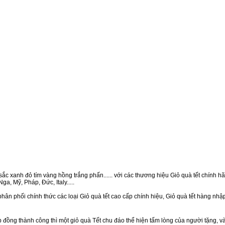
ắc xanh đỏ tím vàng hồng trắng phấn...... với các thương hiệu Giỏ quà tết chính hãn
a, Mỹ, Pháp, Đức, Italy.....
hân phối chính thức các loại Giỏ quà tết cao cấp chính hiệu, Giỏ quà tết hàng nh
ồng thành công thì một giỏ quà Tết chu đáo thể hiện tấm lòng của người tặng, v