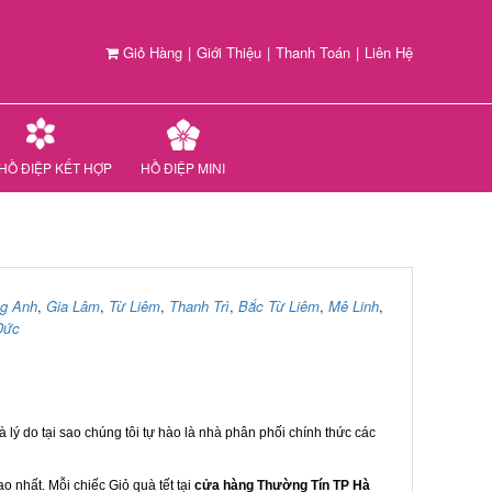
Giỏ Hàng
|
Giới Thiệu
|
Thanh Toán
|
Liên Hệ
HỒ ĐIỆP KẾT HỢP
HỒ ĐIỆP MINI
g Anh
,
Gia Lâm
,
Từ Liêm
,
Thanh Trì
,
Bắc Từ Liêm
,
Mê Linh
,
Đức
 lý do tại sao chúng tôi tự hào là nhà phân phối chính thức các
 nhất. Mỗi chiếc Giỏ quà tết tại
cửa hàng Thường Tín TP Hà