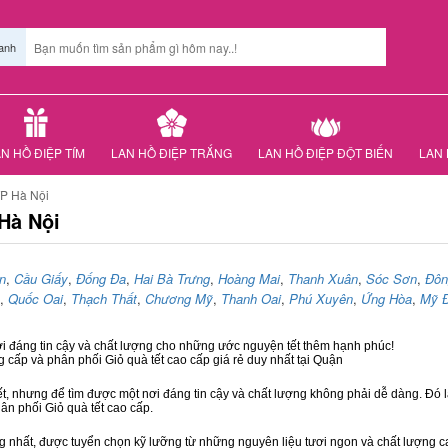
anh
N HỒ ĐIỆP TÍM
LAN HỒ ĐIỆP TRẮNG
LAN HỒ ĐIỆP ĐỘT BIẾN
LAN 
TP Hà Nội
Hà Nội
n
,
Cầu Giấy
,
Đống Đa
,
Hai Bà Trưng
,
Hoàng Mai
,
Thanh Xuân
,
Sóc Sơn
,
Đôn
,
Quốc Oai
,
Thạch Thất
,
Chương Mỹ
,
Thanh Oai
,
Phú Xuyên
,
Ứng Hòa
,
Mỹ 
ơi đáng tin cậy và chất lượng cho những ước nguyện tết thêm hạnh phúc!
g cấp và phân phối Giỏ quà tết cao cấp giá rẻ duy nhất tại Quận
ết, nhưng để tìm được một nơi đáng tin cậy và chất lượng không phải dễ dàng. Đó là
hân phối Giỏ quà tết cao cấp.
hất, được tuyển chọn kỹ lưỡng từ những nguyên liệu tươi ngon và chất lượng cao