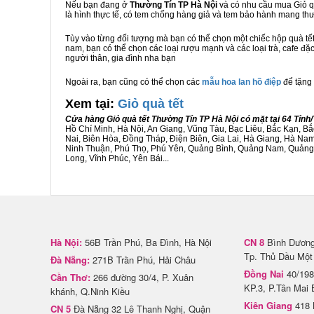
Nếu bạn đang ở
Thường Tín TP Hà Nội
và có nhu cầu mua Giỏ qu
là hình thực tế, có tem chống hàng giả và tem bảo hành mang t
Tùy vào từng đối tượng mà bạn có thể chọn một chiếc hộp quà t
nam, bạn có thể chọn các loại rượu mạnh và các loại trà, cafe đặ
người thân, gia đình nha bạn
Ngoài ra, bạn cũng có thể chọn các
mẫu hoa lan hồ điệp
để tặng 
Xem tại:
G
iỏ quà tết
Cửa hàng Giỏ quà tết Thường Tín TP Hà Nội có mặt tại 64 Tỉn
Hồ Chí Minh, Hà Nội, An Giang, Vũng Tàu, Bạc Liêu, Bắc Kạn, 
Nai, Biên Hòa, Đồng Tháp, Điện Biên, Gia Lai, Hà Giang, Hà N
Ninh Thuận, Phú Thọ, Phú Yên, Quảng Bình, Quảng Nam, Quảng Ng
Long, Vĩnh Phúc, Yên Bái...
Hà Nội:
56B Trần Phú, Ba Đình, Hà Nội
CN 8
Bình Dương 
Tp. Thủ Dầu Một
Đà Nẵng:
271B Trần Phú, Hải Châu
Đồng Nai
40/198
Cần Thơ:
266 đường 30/4, P. Xuân
KP.3, P.Tân Mai 
khánh, Q.Ninh Kiều
Kiên Giang
418 
CN 5
Đà Nẵng 32 Lê Thanh Nghị, Quận