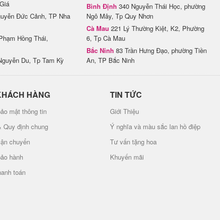
Giá
Bình Định
340 Nguyễn Thái Học, phường
uyễn Đức Cảnh, TP Nha
Ngô Mây, Tp Quy Nhơn
Cà Mau
221 Lý Thường Kiệt, K2, Phường
Phạm Hồng Thái,
6, Tp Cà Mau
Bắc Ninh
83 Trần Hưng Đạo, phường Tiền
Nguyễn Du, Tp Tam Kỳ
An, TP Bắc Ninh
KHÁCH HÀNG
TIN TỨC
ảo mật thông tin
Giới Thiệu
& Quy định chung
Ý nghĩa và màu sắc lan hồ điệp
vận chuyển
Tư vấn tặng hoa
bảo hành
Khuyến mãi
hanh toán