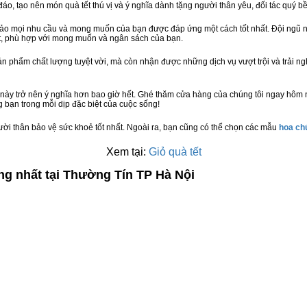
đáo, tạo nên món quà tết thú vị và ý nghĩa dành tặng người thân yêu, đối tác quý bề
bảo mọi nhu cầu và mong muốn của bạn được đáp ứng một cách tốt nhất. Đội ngũ n
t, phù hợp với mong muốn và ngân sách của bạn.
n phẩm chất lượng tuyệt vời, mà còn nhận được những dịch vụ vượt trội và trải n
này trở nên ý nghĩa hơn bao giờ hết. Ghé thăm cửa hàng của chúng tôi ngay hôm 
 bạn trong mỗi dịp đặc biệt của cuộc sống!
ười thân bảo vệ sức khoẻ tốt nhất. Ngoài ra, bạn cũng có thể chọn các mẫu
hoa c
Xem tại:
Giỏ quà tết
ng nhất tại Thường Tín TP Hà Nội