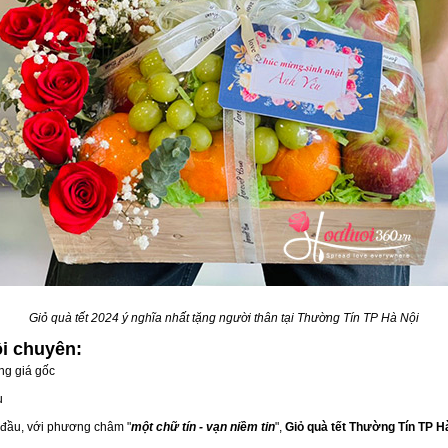
Giỏ quà tết 2024 ý nghĩa nhất tặng người thân tại Thường Tín TP Hà Nội
ội
chuyên:
ng giá gốc
u
g đầu, với phương châm "
một chữ tín - vạn niềm tin
",
Giỏ quà tết Thường Tín TP H