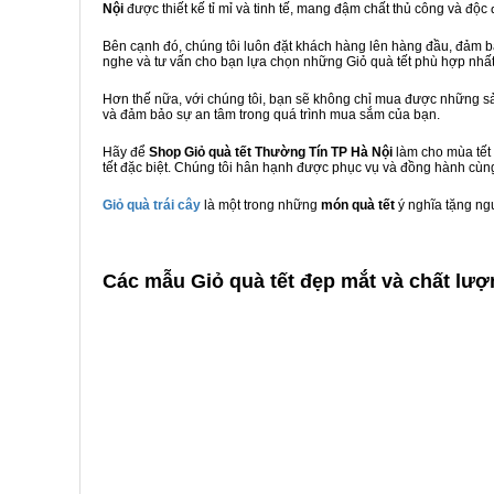
Nội
được thiết kế tỉ mỉ và tinh tế, mang đậm chất thủ công và độc 
Bên cạnh đó, chúng tôi luôn đặt khách hàng lên hàng đầu, đảm 
nghe và tư vấn cho bạn lựa chọn những Giỏ quà tết phù hợp nhấ
Hơn thế nữa, với chúng tôi, bạn sẽ không chỉ mua được những sả
và đảm bảo sự an tâm trong quá trình mua sắm của bạn.
Hãy để
Shop Giỏ quà tết Thường Tín TP Hà Nội
làm cho mùa tết 
tết đặc biệt. Chúng tôi hân hạnh được phục vụ và đồng hành cùng
Giỏ quà trái cây
là một trong những
món quà tết
ý nghĩa tặng ng
C
ác mẫu Giỏ quà tết đẹp mắt và chất lượ