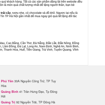
o quý khách hàng. Tất cả các sản phẩm đăng tải trên website đều
luôn là món quà chất lượng nhất để tặng người thân, bạn bè
 trái cây
, rượu nhẹ, có chocolate và đồ khô. Ngược lại nếu là
 Tín TP Hà Nội gần nhất để mua ngay giỏ quà tết tặng đối tác
Cà Mau, Cao Bằng, Cần Thơ, Đà Nẵng, Đắk Lắk, Đắk Nông, Đồng
n, Lâm Đồng, Đà Lạt, Long An, Nam Định, Nghệ An, Ninh Bình,
n, Thanh Hóa, Huế, Tiền Giang, Trà Vinh, Tuyên Quang, Vĩnh
Phú Yên
30A Nguyễn Công Trứ, TP Tuy
Hòa
Quảng Bình
41 Trần Hưng Đạo, Tp Đồng
Hới
Quảng Trị
92 Nguyễn Trãi, TP Đông Hà