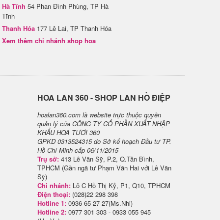
Hà Tĩnh
54 Phan Đình Phùng, TP Hà
Tĩnh
Thanh Hóa
177 Lê Lai, TP Thanh Hóa
Xem thêm chi nhánh shop hoa
H​OA LAN 360 - SHOP LAN HỒ ĐIỆP
hoalan360.com là website trực thuộc quyền
quản lý của CÔNG TY CỔ PHẦN XUẤT NHẬP
KHẨU HOA TƯƠI 360
GPKD 0313524315 do Sở kế hoạch Đầu tư TP.
Hồ Chí Minh cấp 06/11/2015
Trụ sở:
413 Lê Văn Sỹ, P.2, Q.Tân Bình,
TPHCM (Gần ngã tư Phạm Văn Hai với Lê Văn
Sỹ)
Chi nhánh:
Lô C Hồ Thị Kỷ, P1, Q10, TPHCM
Điện thoại:
(028)22 298 398
Hotline 1:
0936 65 27 27(Ms.Nhi)
Hotline 2:
0977 301 303 - 0933 055 945