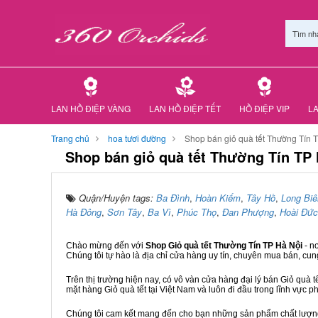
Tìm nh
LAN HỒ ĐIỆP VÀNG
LAN HỒ ĐIỆP TẾT
HỒ ĐIỆP VIP
LA
Trang chủ
hoa tươi đường
Shop bán giỏ quà tết Thường Tín 
Shop bán giỏ quà tết Thường Tín TP 
Quận/Huyện tags:
Ba Đình
,
Hoàn Kiếm
,
Tây Hồ
,
Long Biê
Hà Đông
,
Sơn Tây
,
Ba Vì
,
Phúc Thọ
,
Đan Phượng
,
Hoài Đức
Chào mừng đến với
Shop Giỏ quà tết Thường Tín TP Hà Nội
- n
Chúng tôi tự hào là địa chỉ cửa hàng uy tín, chuyên mua bán, cun
Trên thị trường hiện nay, có vô vàn cửa hàng đại lý bán Giỏ quà t
mặt hàng Giỏ quà tết tại Việt Nam và luôn đi đầu trong lĩnh vực p
Chúng tôi cam kết mang đến cho bạn những sản phẩm chất lượng n