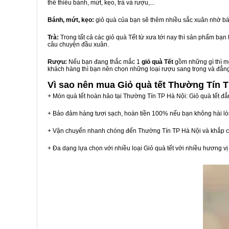
thể thiếu bánh, mứt, kẹo, trà và rượu,...
Bánh, mứt, kẹo:
giỏ quà của bạn sẽ thêm nhiều sắc xuân nhờ bá
Trà:
Trong tất cả các giỏ quà Tết từ xưa tới nay thì sản phẩm bạ
câu chuyện đầu xuân.
Rượu:
Nếu bạn đang thắc mắc 1
giỏ quà Tết
gồm những gì thì mộ
khách hàng thì bạn nên chọn những loại rượu sang trọng và đẳn
Vì sao nên mua
Giỏ quà tết Thường Tín 
+ Món quà tết hoàn hảo tại Thường Tín TP Hà Nội: Giỏ quà tết đẳ
+ Bảo đảm hàng tươi sạch, hoàn tiền 100% nếu bạn không hài l
+ Vận chuyển nhanh chóng đến Thường Tín TP Hà Nội và khắp c
+ Đa dạng lựa chọn với nhiều loại Giỏ quà tết với nhiều hương 