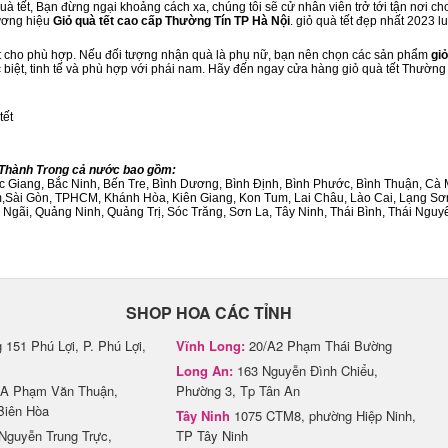
à tết, Bạn đừng ngại khoảng cách xa, chúng tôi sẽ cử nhân viên trở tới tận nơi ch
hương hiệu
Giỏ quà tết cao cấp Thường Tín TP Hà Nội
. giỏ quà tết đẹp nhất 2023 
ết cho phù hợp. Nếu đối tượng nhận quà là phụ nữ, bạn nên chọn các sản phẩm
giỏ
c biệt, tinh tế và phù hợp với phái nam. Hãy đến ngay cửa hàng giỏ quà tết Thường
tết
h/Thành Trong cả nước bao gồm:
Bắc Giang, Bắc Ninh, Bến Tre, Bình Dương, Bình Định, Bình Phước, Bình Thuận, 
am,Sài Gòn, TPHCM, Khánh Hòa, Kiên Giang, Kon Tum, Lai Châu, Lào Cai, Lạng Sơ
ãi, Quảng Ninh, Quảng Trị, Sóc Trăng, Sơn La, Tây Ninh, Thái Bình, Thái Nguyê
SHOP HOA CÁC TỈNH
151 Phú Lợi, P. Phú Lợi,
Vĩnh Long:
20/A2 Phạm Thái Bường
Long An:
163 Nguyễn Đình Chiểu,
A Phạm Văn Thuận,
Phường 3, Tp Tân An
Biên Hòa
Tây Ninh
1075 CTM8, phường Hiệp Ninh,
Nguyễn Trung Trực,
TP Tây Ninh