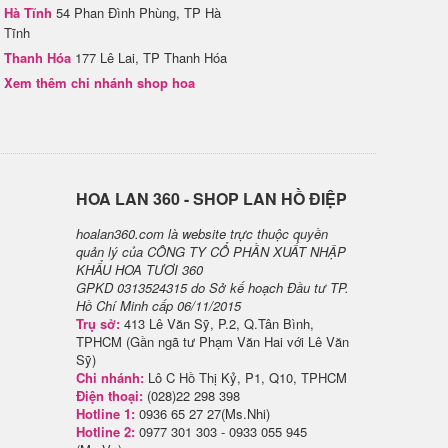
Hà Tĩnh
54 Phan Đình Phùng, TP Hà
Tĩnh
Thanh Hóa
177 Lê Lai, TP Thanh Hóa
Xem thêm chi nhánh shop hoa
H​OA LAN 360 - SHOP LAN HỒ ĐIỆP
hoalan360.com là website trực thuộc quyền
quản lý của CÔNG TY CỔ PHẦN XUẤT NHẬP
KHẨU HOA TƯƠI 360
GPKD 0313524315 do Sở kế hoạch Đầu tư TP.
Hồ Chí Minh cấp 06/11/2015
Trụ sở:
413 Lê Văn Sỹ, P.2, Q.Tân Bình,
TPHCM (Gần ngã tư Phạm Văn Hai với Lê Văn
Sỹ)
Chi nhánh:
Lô C Hồ Thị Kỷ, P1, Q10, TPHCM
Điện thoại:
(028)22 298 398
Hotline 1:
0936 65 27 27(Ms.Nhi)
Hotline 2:
0977 301 303 - 0933 055 945