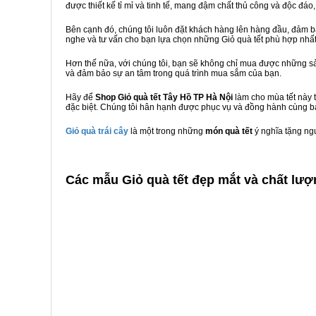
được thiết kế tỉ mỉ và tinh tế, mang đậm chất thủ công và độc đáo,
Bên cạnh đó, chúng tôi luôn đặt khách hàng lên hàng đầu, đảm 
nghe và tư vấn cho bạn lựa chọn những Giỏ quà tết phù hợp nhấ
Hơn thế nữa, với chúng tôi, bạn sẽ không chỉ mua được những sả
và đảm bảo sự an tâm trong quá trình mua sắm của bạn.
Hãy để
Shop Giỏ quà tết Tây Hồ TP Hà Nội
làm cho mùa tết này 
đặc biệt. Chúng tôi hân hạnh được phục vụ và đồng hành cùng bạ
Giỏ quà trái cây
là một trong những
món quà tết
ý nghĩa tặng ng
C
ác mẫu Giỏ quà tết đẹp mắt và chất lượ