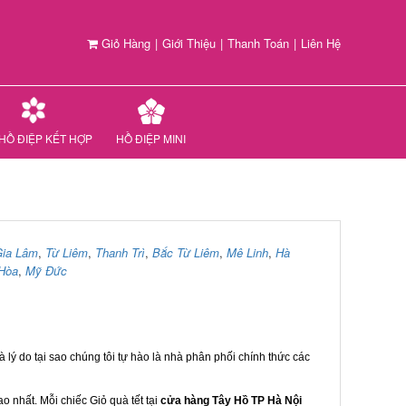
Giỏ Hàng
|
Giới Thiệu
|
Thanh Toán
|
Liên Hệ
HỒ ĐIỆP KẾT HỢP
HỒ ĐIỆP MINI
ia Lâm
,
Từ Liêm
,
Thanh Trì
,
Bắc Từ Liêm
,
Mê Linh
,
Hà
Hòa
,
Mỹ Đức
 lý do tại sao chúng tôi tự hào là nhà phân phối chính thức các
 nhất. Mỗi chiếc Giỏ quà tết tại
cửa hàng Tây Hồ TP Hà Nội