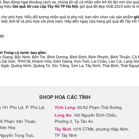
, Bạn đừng ngại khoảng cách xa, chúng tôi sẽ cử nhân viên trở tới tận nơi cho quý
ng hiệu
Giỏ quà tết cao cấp Tây Hồ TP Hà Nội
. giỏ quà tết đẹp nhất 2023 luôn là
ết cho phù hợp. Nếu đối tượng nhận quà là phụ nữ, bạn nên chọn các sản phẩm
giỏ
c biệt, tinh tế và phù hợp với phái nam. Hãy đến ngay cửa hàng giỏ quà tết Tây Hồ
tết
ành Trong cả nước bao gồm:
Bắc Giang, Bắc Ninh, Bến Tre, Bình Dương, Bình Định, Bình Phước, Bình Thuận, 
am,Sài Gòn, TPHCM, Khánh Hòa, Kiên Giang, Kon Tum, Lai Châu, Lào Cai, Lạng Sơ
ãi, Quảng Ninh, Quảng Trị, Sóc Trăng, Sơn La, Tây Ninh, Thái Bình, Thái Nguyê
SHOP HOA CÁC TỈNH
151 Phú Lợi, P. Phú Lợi,
Vĩnh Long:
20/A2 Phạm Thái Bường
Long An:
163 Nguyễn Đình Chiểu,
A Phạm Văn Thuận,
Phường 3, Tp Tân An
Biên Hòa
Tây Ninh
1075 CTM8, phường Hiệp Ninh,
Nguyễn Trung Trực,
TP Tây Ninh