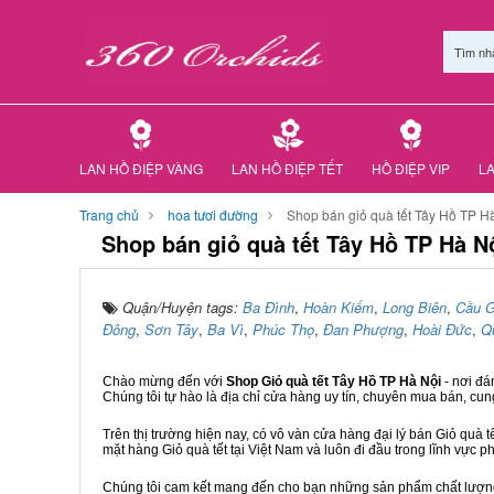
Tìm nh
LAN HỒ ĐIỆP VÀNG
LAN HỒ ĐIỆP TẾT
HỒ ĐIỆP VIP
LA
Trang chủ
hoa tươi đường
Shop bán giỏ quà tết Tây Hồ TP H
Shop bán giỏ quà tết Tây Hồ TP Hà N
Quận/Huyện tags:
Ba Đình
,
Hoàn Kiếm
,
Long Biên
,
Cầu G
Đông
,
Sơn Tây
,
Ba Vì
,
Phúc Thọ
,
Đan Phượng
,
Hoài Đức
,
Q
Chào mừng đến với
Shop Giỏ quà tết Tây Hồ TP Hà Nội
- nơi đ
Chúng tôi tự hào là địa chỉ cửa hàng uy tín, chuyên mua bán, cun
Trên thị trường hiện nay, có vô vàn cửa hàng đại lý bán Giỏ quà t
mặt hàng Giỏ quà tết tại Việt Nam và luôn đi đầu trong lĩnh vực p
Chúng tôi cam kết mang đến cho bạn những sản phẩm chất lượng n