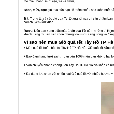
thể thiếu bánh, mứt, kẹo, trà và rượu,...
Bánh, mứt, kẹo:
giỏ quà của bạn sẽ thêm nhiều sắc xuân nhờ bá
Trà:
Trong tất cả các giỏ quà Tết từ xưa tới nay thì sản phẩm bạ
câu chuyện đầu xuân.
Rượu:
Nếu bạn đang thắc mắc 1
giỏ quà Tết
gồm những gì thì mộ
khách hàng thì bạn nên chọn những loại rượu sang trọng và đẳn
Vì sao nên mua
Giỏ quà tết Tây Hồ TP Hà
+ Món quà tết hoàn hảo tại Tây Hồ TP Hà Nội: Giỏ quà tết đẳng c
+ Bảo đảm hàng tươi sạch, hoàn tiền 100% nếu bạn không hài l
+ Vận chuyển nhanh chóng đến Tây Hồ TP Hà Nội và khắp cả nư
+ Đa dạng lựa chọn với nhiều loại Giỏ quà tết với nhiều hương 