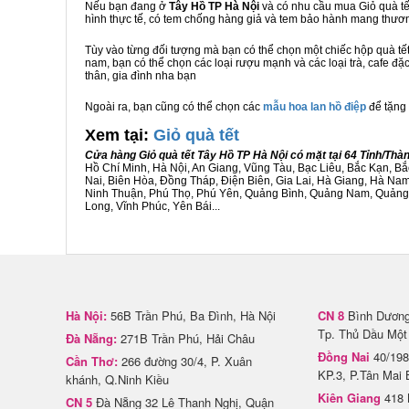
Nếu bạn đang ở
Tây Hồ TP Hà Nội
và có nhu cầu mua Giỏ quà tết
hình thực tế, có tem chống hàng giả và tem bảo hành mang thươ
Tùy vào từng đối tượng mà bạn có thể chọn một chiếc hộp quà t
nam, bạn có thể chọn các loại rượu mạnh và các loại trà, cafe đặ
thân, gia đình nha bạn
Ngoài ra, bạn cũng có thể chọn các
mẫu hoa lan hồ điệp
để tặng 
Xem tại:
G
iỏ quà tết
Cửa hàng Giỏ quà tết Tây Hồ TP Hà Nội có mặt tại 64 Tỉnh/Th
Hồ Chí Minh, Hà Nội, An Giang, Vũng Tàu, Bạc Liêu, Bắc Kạn, 
Nai, Biên Hòa, Đồng Tháp, Điện Biên, Gia Lai, Hà Giang, Hà N
Ninh Thuận, Phú Thọ, Phú Yên, Quảng Bình, Quảng Nam, Quảng Ng
Long, Vĩnh Phúc, Yên Bái...
Hà Nội:
56B Trần Phú, Ba Đình, Hà Nội
CN 8
Bình Dương 
Tp. Thủ Dầu Một
Đà Nẵng:
271B Trần Phú, Hải Châu
Đồng Nai
40/198
Cần Thơ:
266 đường 30/4, P. Xuân
KP.3, P.Tân Mai 
khánh, Q.Ninh Kiều
Kiên Giang
418 
CN 5
Đà Nẵng 32 Lê Thanh Nghị, Quận