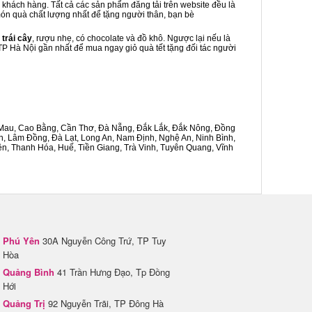
 khách hàng. Tất cả các sản phẩm đăng tải trên website đều là
 món quà chất lượng nhất để tặng người thân, bạn bè
 trái cây
, rượu nhẹ, có chocolate và đồ khô. Ngược lại nếu là
 TP Hà Nội gần nhất để mua ngay giỏ quà tết tặng đối tác người
Cà Mau, Cao Bằng, Cần Thơ, Đà Nẵng, Đắk Lắk, Đắk Nông, Đồng
n, Lâm Đồng, Đà Lạt, Long An, Nam Định, Nghệ An, Ninh Bình,
n, Thanh Hóa, Huế, Tiền Giang, Trà Vinh, Tuyên Quang, Vĩnh
Phú Yên
30A Nguyễn Công Trứ, TP Tuy
Hòa
Quảng Bình
41 Trần Hưng Đạo, Tp Đồng
Hới
Quảng Trị
92 Nguyễn Trãi, TP Đông Hà