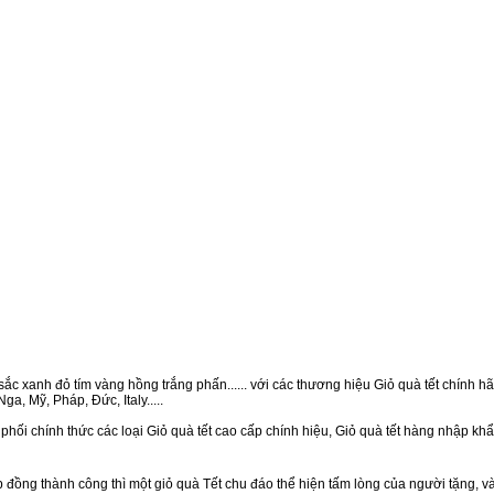
ắc xanh đỏ tím vàng hồng trắng phấn...... với các thương hiệu Giỏ quà tết chính hãn
a, Mỹ, Pháp, Đức, Italy.....
phối chính thức các loại Giỏ quà tết cao cấp chính hiệu, Giỏ quà tết hàng nhập kh
ồng thành công thì một giỏ quà Tết chu đáo thể hiện tấm lòng của người tặng, v