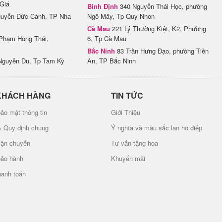
Giá
Bình Định
340 Nguyễn Thái Học, phường
uyễn Đức Cảnh, TP Nha
Ngô Mây, Tp Quy Nhơn
Cà Mau
221 Lý Thường Kiệt, K2, Phường
Phạm Hồng Thái,
6, Tp Cà Mau
Bắc Ninh
83 Trần Hưng Đạo, phường Tiền
Nguyễn Du, Tp Tam Kỳ
An, TP Bắc Ninh
KHÁCH HÀNG
TIN TỨC
ảo mật thông tin
Giới Thiệu
& Quy định chung
Ý nghĩa và màu sắc lan hồ điệp
vận chuyển
Tư vấn tặng hoa
bảo hành
Khuyến mãi
hanh toán