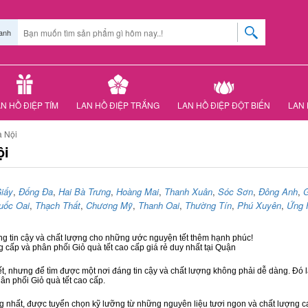
anh
N HỒ ĐIỆP TÍM
LAN HỒ ĐIỆP TRẮNG
LAN HỒ ĐIỆP ĐỘT BIẾN
LAN 
à Nội
ội
iấy
,
Đống Đa
,
Hai Bà Trưng
,
Hoàng Mai
,
Thanh Xuân
,
Sóc Sơn
,
Đông Anh
,
G
uốc Oai
,
Thạch Thất
,
Chương Mỹ
,
Thanh Oai
,
Thường Tín
,
Phú Xuyên
,
Ứng 
áng tin cậy và chất lượng cho những ước nguyện tết thêm hạnh phúc!
g cấp và phân phối Giỏ quà tết cao cấp giá rẻ duy nhất tại Quận
ết, nhưng để tìm được một nơi đáng tin cậy và chất lượng không phải dễ dàng. Đó là
hân phối Giỏ quà tết cao cấp.
hất, được tuyển chọn kỹ lưỡng từ những nguyên liệu tươi ngon và chất lượng cao