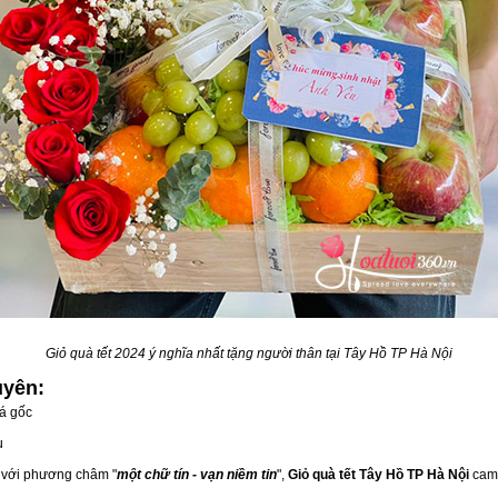
Giỏ quà tết 2024 ý nghĩa nhất tặng người thân tại Tây Hồ TP Hà Nội
uyên:
á gốc
u
, với phương châm "
một chữ tín - vạn niềm tin
",
Giỏ quà tết Tây Hồ TP Hà Nội
cam 