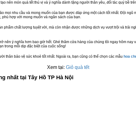
 tạo nên món quà tết thú vị và ý nghĩa dành tặng người thân yêu, đối tác quý bề trê
bảo mọi nhu cầu và mong muốn của bạn được đáp ứng một cách tốt nhất. Đội ngũ n
t, phù hợp với mong muốn và ngân sách của bạn.
n phẩm chất lượng tuyệt vời, mà còn nhận được những dịch vụ vượt trội và trải n
trở nên ý nghĩa hơn bao giờ hết. Ghé thăm cửa hàng của chúng tôi ngay hôm nay v
n trong mỗi dịp đặc biệt của cuộc sống!
ười thân bảo vệ sức khoẻ tốt nhất. Ngoài ra, bạn cũng có thể chọn các mẫu
hoa c
Xem tại:
Giỏ quà tết
ng nhất tại Tây Hồ TP Hà Nội