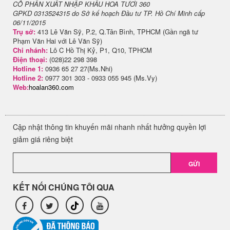
CỔ PHẦN XUẤT NHẬP KHẨU HOA TƯƠI 360
GPKD 0313524315 do Sở kế hoạch Đầu tư TP. Hồ Chí Minh cấp
06/11/2015
Trụ sở:
413 Lê Văn Sỹ, P.2, Q.Tân Bình, TPHCM (Gần ngã tư
Phạm Văn Hai với Lê Văn Sỹ)
Chi nhánh:
Lô C Hồ Thị Kỷ, P1, Q10, TPHCM
Điện thoại:
(028)22 298 398
Hotline 1:
0936 65 27 27(Ms.Nhi)
Hotline 2:
0977 301 303 - 0933 055 945 (Ms.Vy)
Web:
hoalan360.com
Cập nhật thông tin khuyến mãi nhanh nhất hưởng quyền lợi
giảm giá riêng biệt
GỬI
KẾT NỐI CHÚNG TÔI QUA