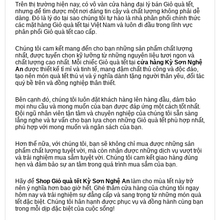
Trên thị trường hiện nay, có vô vàn cửa hàng đại lý bán Giỏ quà tết,
nhưng để tìm được một nơi đáng tin cậy và chất lượng không phải dễ
dàng. Đó là lý do tại sao chúng tôi tự hào là nhà phân phối chính thức
các mặt hàng Giỏ quà tết tại Việt Nam và luôn đi đầu trong lĩnh vực
phân phối Giỏ quà tết cao cấp.
Chúng tôi cam kết mang đến cho bạn những sản phẩm chất lượng
nhất, được tuyển chọn kỹ lưỡng từ những nguyên liệu tươi ngon và
chất lượng cao nhất. Mỗi chiếc Giỏ quà tết tại
cửa hàng Kỳ Sơn Nghệ
An
được thiết kế tỉ mỉ và tinh tế, mang đậm chất thủ công và độc đáo,
tạo nên món quà tết thú vị và ý nghĩa dành tặng người thân yêu, đối tác
quý bề trên và đồng nghiệp thân thiết.
Bên cạnh đó, chúng tôi luôn đặt khách hàng lên hàng đầu, đảm bảo
mọi nhu cầu và mong muốn của bạn được đáp ứng một cách tốt nhất.
Đội ngũ nhân viên tận tâm và chuyên nghiệp của chúng tôi sẵn sàng
lắng nghe và tư vấn cho bạn lựa chọn những Giỏ quà tết phù hợp nhất,
phù hợp với mong muốn và ngân sách của bạn.
Hơn thế nữa, với chúng tôi, bạn sẽ không chỉ mua được những sản
phẩm chất lượng tuyệt vời, mà còn nhận được những dịch vụ vượt trội
và trải nghiệm mua sắm tuyệt vời. Chúng tôi cam kết giao hàng đúng
hẹn và đảm bảo sự an tâm trong quá trình mua sắm của bạn.
Hãy để
Shop Giỏ quà tết Kỳ Sơn Nghệ An
làm cho mùa tết này trở
nên ý nghĩa hơn bao giờ hết. Ghé thăm cửa hàng của chúng tôi ngay
hôm nay và trải nghiệm sự đẳng cấp và sang trọng từ những món quà
tết đặc biệt. Chúng tôi hân hạnh được phục vụ và đồng hành cùng bạn
trong mỗi dịp đặc biệt của cuộc sống!