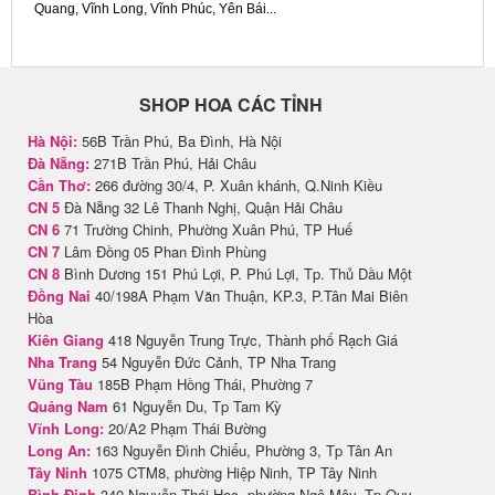
Quang, Vĩnh Long, Vĩnh Phúc, Yên Bái...
SHOP HOA CÁC TỈNH
Hà Nội:
56B Trần Phú, Ba Đình, Hà Nội
Đà Nẵng:
271B Trần Phú, Hải Châu
Cần Thơ:
266 đường 30/4, P. Xuân khánh, Q.Ninh Kiều
CN 5
Đà Nẵng 32 Lê Thanh Nghị, Quận Hải Châu
CN 6
71 Trường Chinh, Phường Xuân Phú, TP Huế
CN 7
Lâm Đồng 05 Phan Đình Phùng
CN 8
Bình Dương 151 Phú Lợi, P. Phú Lợi, Tp. Thủ Dầu Một
Đồng Nai
40/198A Phạm Văn Thuận, KP.3, P.Tân Mai Biên
Hòa
Kiên Giang
418 Nguyễn Trung Trực, Thành phố Rạch Giá
Nha Trang
54 Nguyễn Đức Cảnh, TP Nha Trang
Vũng Tàu
185B Phạm Hồng Thái, Phường 7
Quảng Nam
61 Nguyễn Du, Tp Tam Kỳ
Vĩnh Long:
20/A2 Phạm Thái Bường
Long An:
163 Nguyễn Đình Chiểu, Phường 3, Tp Tân An
Tây Ninh
1075 CTM8, phường Hiệp Ninh, TP Tây Ninh
Bình Định
340 Nguyễn Thái Học, phường Ngô Mây, Tp Quy