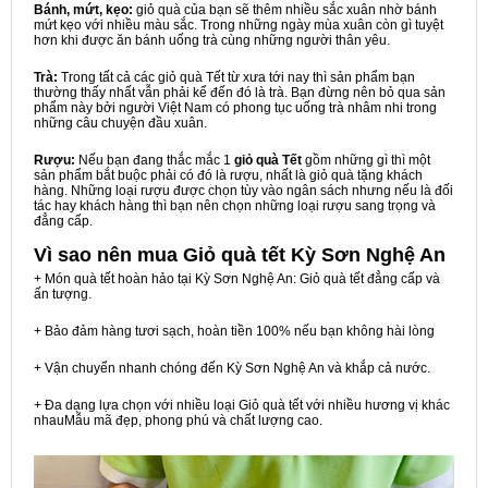
Bánh, mứt, kẹo:
giỏ quà của bạn sẽ thêm nhiều sắc xuân nhờ bánh
mứt kẹo với nhiều màu sắc. Trong những ngày mùa xuân còn gì tuyệt
hơn khi được ăn bánh uống trà cùng những người thân yêu.
Trà:
Trong tất cả các giỏ quà Tết từ xưa tới nay thì sản phẩm bạn
thường thấy nhất vẫn phải kể đến đó là trà. Bạn đừng nên bỏ qua sản
phẩm này bởi người Việt Nam có phong tục uống trà nhâm nhi trong
những câu chuyện đầu xuân.
Rượu:
Nếu bạn đang thắc mắc 1
giỏ quà Tết
gồm những gì thì một
sản phẩm bắt buộc phải có đó là rượu, nhất là giỏ quà tặng khách
hàng. Những loại rượu được chọn tùy vào ngân sách nhưng nếu là đối
tác hay khách hàng thì bạn nên chọn những loại rượu sang trọng và
đẳng cấp.
Vì sao nên mua
Giỏ quà tết Kỳ Sơn Nghệ An
+ Món quà tết hoàn hảo tại Kỳ Sơn Nghệ An: Giỏ quà tết đẳng cấp và
ấn tượng.
+ Bảo đảm hàng tươi sạch, hoàn tiền 100% nếu bạn không hài lòng
+ Vận chuyển nhanh chóng đến Kỳ Sơn Nghệ An và khắp cả nước.
+ Đa dạng lựa chọn với nhiều loại Giỏ quà tết với nhiều hương vị khác
nhauMẫu mã đẹp, phong phú và chất lượng cao.