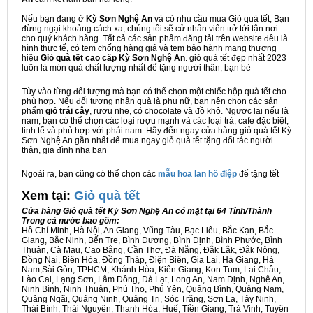
Nếu bạn đang ở
Kỳ Sơn Nghệ An
và có nhu cầu mua Giỏ quà tết, Bạn
đừng ngại khoảng cách xa, chúng tôi sẽ cử nhân viên trở tới tận nơi
cho quý khách hàng. Tất cả các sản phẩm đăng tải trên website đều là
hình thực tế, có tem chống hàng giả và tem bảo hành mang thương
hiệu
Giỏ quà tết cao cấp Kỳ Sơn Nghệ An
. giỏ quà tết đẹp nhất 2023
luôn là món quà chất lượng nhất để tặng người thân, bạn bè
Tùy vào từng đối tượng mà bạn có thể chọn một chiếc hộp quà tết cho
phù hợp. Nếu đối tượng nhận quà là phụ nữ, bạn nên chọn các sản
phẩm
giỏ trái cây
, rượu nhẹ, có chocolate và đồ khô. Ngược lại nếu là
nam, bạn có thể chọn các loại rượu mạnh và các loại trà, cafe đặc biệt,
tinh tế và phù hợp với phái nam. Hãy đến ngay cửa hàng giỏ quà tết Kỳ
Sơn Nghệ An gần nhất để mua ngay giỏ quà tết tặng đối tác người
thân, gia đình nha bạn
Ngoài ra, bạn cũng có thể chọn các
mẫu hoa lan hồ điệp
để tặng tết
Xem tại:
G
iỏ quà tết
Cửa hàng Giỏ quà tết Kỳ Sơn Nghệ An có mặt tại 64 Tỉnh/Thành
Trong cả nước bao gồm:
Hồ Chí Minh, Hà Nội, An Giang, Vũng Tàu, Bạc Liêu, Bắc Kạn, Bắc
Giang, Bắc Ninh, Bến Tre, Bình Dương, Bình Định, Bình Phước, Bình
Thuận, Cà Mau, Cao Bằng, Cần Thơ, Đà Nẵng, Đắk Lắk, Đắk Nông,
Đồng Nai, Biên Hòa, Đồng Tháp, Điện Biên, Gia Lai, Hà Giang, Hà
Nam,Sài Gòn, TPHCM, Khánh Hòa, Kiên Giang, Kon Tum, Lai Châu,
Lào Cai, Lạng Sơn, Lâm Đồng, Đà Lạt, Long An, Nam Định, Nghệ An,
Ninh Bình, Ninh Thuận, Phú Thọ, Phú Yên, Quảng Bình, Quảng Nam,
Quảng Ngãi, Quảng Ninh, Quảng Trị, Sóc Trăng, Sơn La, Tây Ninh,
Thái Bình, Thái Nguyên, Thanh Hóa, Huế, Tiền Giang, Trà Vinh, Tuyên