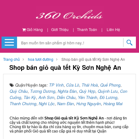
Giỏ Hàng
|
Giới Thiệu
|
Thanh Toán
|
Liên Hệ
Trang chủ
hoa tươi đường
Shop bán giỏ quà tết Kỳ Sơn Nghệ An
Shop bán giỏ quà tết Kỳ Sơn Nghệ An
Quận/Huyện tags:
TP Vinh
,
Cửa Lò
,
Thái Hoà
,
Quế Phong
,
Quỳ Châu
,
Tương Dương
,
Nghĩa Đàn
,
Quỳ Hợp
,
Quỳnh Lưu
,
Con
Cuông
,
Tân Kỳ
,
Anh Sơn
,
Diễn Châu
,
Yên Thành
,
Đô Lương
,
Thanh Chương
,
Nghi Lộc
,
Nam Đàn
,
Hưng Nguyên
,
Hoàng Mai
Chào mừng đến với
Shop Giỏ quà tết Kỳ Sơn Nghệ An
- nơi đáng tin
cậy và chất lượng cho những ước nguyện tết thêm hạnh phúc!
Chúng tôi tự hào là địa chỉ cửa hàng uy tín, chuyên mua bán, cung cấp
và phân phối Giỏ quà tết cao cấp giá rẻ duy nhất tại Quận