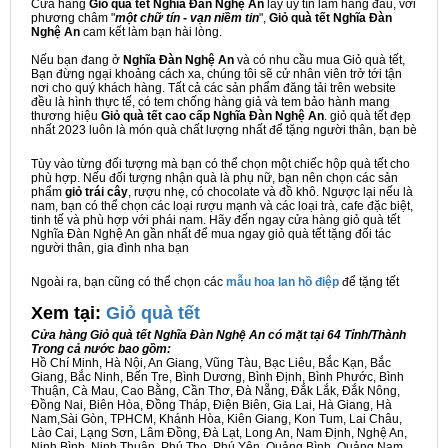
Cửa hàng
Giỏ quà tết Nghĩa Đàn Nghệ An
lấy uy tín làm hàng đầu, với
phương châm "
một chữ tín - vạn niềm tin
",
Giỏ quà tết Nghĩa Đàn
Nghệ An
cam kết làm bạn hài lòng.
Nếu bạn đang ở
Nghĩa Đàn Nghệ An
và có nhu cầu mua Giỏ quà tết,
Bạn đừng ngại khoảng cách xa, chúng tôi sẽ cử nhân viên trở tới tận
nơi cho quý khách hàng. Tất cả các sản phẩm đăng tải trên website
đều là hình thực tế, có tem chống hàng giả và tem bảo hành mang
thương hiệu
Giỏ quà tết cao cấp Nghĩa Đàn Nghệ An
. giỏ quà tết đẹp
nhất 2023 luôn là món quà chất lượng nhất để tặng người thân, bạn bè
Tùy vào từng đối tượng mà bạn có thể chọn một chiếc hộp quà tết cho
phù hợp. Nếu đối tượng nhận quà là phụ nữ, bạn nên chọn các sản
phẩm
giỏ trái cây
, rượu nhẹ, có chocolate và đồ khô. Ngược lại nếu là
nam, bạn có thể chọn các loại rượu mạnh và các loại trà, cafe đặc biệt,
tinh tế và phù hợp với phái nam. Hãy đến ngay cửa hàng giỏ quà tết
Nghĩa Đàn Nghệ An gần nhất để mua ngay giỏ quà tết tặng đối tác
người thân, gia đình nha bạn
Ngoài ra, bạn cũng có thể chọn các
mẫu hoa lan hồ điệp
để tặng tết
Xem tại:
G
iỏ quà tết
Cửa hàng Giỏ quà tết Nghĩa Đàn Nghệ An có mặt tại 64 Tỉnh/Thành
Trong cả nước bao gồm:
Hồ Chí Minh, Hà Nội, An Giang, Vũng Tàu, Bạc Liêu, Bắc Kạn, Bắc
Giang, Bắc Ninh, Bến Tre, Bình Dương, Bình Định, Bình Phước, Bình
Thuận, Cà Mau, Cao Bằng, Cần Thơ, Đà Nẵng, Đắk Lắk, Đắk Nông,
Đồng Nai, Biên Hòa, Đồng Tháp, Điện Biên, Gia Lai, Hà Giang, Hà
Nam,Sài Gòn, TPHCM, Khánh Hòa, Kiên Giang, Kon Tum, Lai Châu,
Lào Cai, Lạng Sơn, Lâm Đồng, Đà Lạt, Long An, Nam Định, Nghệ An,
Ninh Bình, Ninh Thuận, Phú Thọ, Phú Yên, Quảng Bình, Quảng Nam,