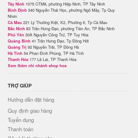
Tây Ninh
1075 CTM8, phường Hiệp Ninh, TP Tây Ninh
Bình Định
340 Nguyễn Thái Học, phường Ngô Mây, Tp Quy
Nhơn
Cà Mau
221 Lý Thường Kiệt, K2, Phường 6, Tp Cà Mau
Bắc Ninh
83 Trần Hưng Đạo, phường Tiền An, TP Bắc Ninh
Phú Yên
30A Nguyễn Công Trứ, TP Tuy Hòa
Quảng Bình
41 Trần Hưng Đạo, Tp Đồng Hới
Quảng Trị
92 Nguyễn Trãi, TP Đông Hà
Hà Tĩnh
54 Phan Đình Phùng, TP Hà Tĩnh
Thanh Hóa
177 Lê Lai, TP Thanh Hóa
Xem thêm chi nhánh shop hoa
TRỢ GIÚP
Hướng dẫn đặt hàng
Quy định giao hàng
Tuyển dụng
Thanh toán