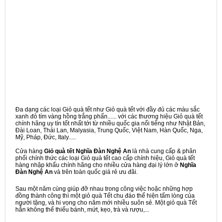
Đa dạng các loại Giỏ quà tết như Giỏ quà tết với đầy đủ các màu sắc
xanh đỏ tím vàng hồng trắng phấn...... với các thương hiệu Giỏ quà tết
chính hãng uy tín tốt nhất tới từ nhiều quốc gia nổi tiếng như Nhật Bản,
Đài Loan, Thái Lan, Malyasia, Trung Quốc, Việt Nam, Hàn Quốc, Nga,
Mỹ, Pháp, Đức, Italy.....
Cửa hàng
Giỏ quà tết Nghĩa Đàn Nghệ An
là nhà cung cấp & phân
phối chính thức các loại Giỏ quà tết cao cấp chính hiệu, Giỏ quà tết
hàng nhập khẩu chính hãng cho nhiều cửa hàng đại lý lớn ở
Nghĩa
Đàn Nghệ An
và trên toàn quốc giá rẻ ưu đãi.
Sau một năm cùng giúp đỡ nhau trong công việc hoặc những hợp
đồng thành công thì một giỏ quà Tết chu đáo thể hiện tấm lòng của
người tặng, và hi vọng cho năm mới nhiều suôn sẻ. Một giỏ quà Tết
hẳn không thể thiếu bánh, mứt, kẹo, trà và rượu,...