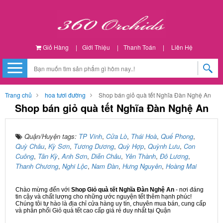
Giỏ Hàng
|
Giới Thiệu
|
Thanh Toán
|
Liên Hệ
Trang chủ
hoa tươi đường
Shop bán giỏ quà tết Nghĩa Đàn Nghệ An
Shop bán giỏ quà tết Nghĩa Đàn Nghệ An
Quận/Huyện tags:
TP Vinh
,
Cửa Lò
,
Thái Hoà
,
Quế Phong
,
Quỳ Châu
,
Kỳ Sơn
,
Tương Dương
,
Quỳ Hợp
,
Quỳnh Lưu
,
Con
Cuông
,
Tân Kỳ
,
Anh Sơn
,
Diễn Châu
,
Yên Thành
,
Đô Lương
,
Thanh Chương
,
Nghi Lộc
,
Nam Đàn
,
Hưng Nguyên
,
Hoàng Mai
Chào mừng đến với
Shop Giỏ quà tết Nghĩa Đàn Nghệ An
- nơi đáng
tin cậy và chất lượng cho những ước nguyện tết thêm hạnh phúc!
Chúng tôi tự hào là địa chỉ cửa hàng uy tín, chuyên mua bán, cung cấp
và phân phối Giỏ quà tết cao cấp giá rẻ duy nhất tại Quận