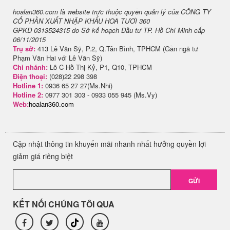
hoalan360.com là website trực thuộc quyền quản lý của CÔNG TY
CỔ PHẦN XUẤT NHẬP KHẨU HOA TƯƠI 360
GPKD 0313524315 do Sở kế hoạch Đầu tư TP. Hồ Chí Minh cấp
06/11/2015
Trụ sở:
413 Lê Văn Sỹ, P.2, Q.Tân Bình, TPHCM (Gần ngã tư
Phạm Văn Hai với Lê Văn Sỹ)
Chi nhánh:
Lô C Hồ Thị Kỷ, P1, Q10, TPHCM
Điện thoại:
(028)22 298 398
Hotline 1:
0936 65 27 27(Ms.Nhi)
Hotline 2:
0977 301 303 - 0933 055 945 (Ms.Vy)
Web:
hoalan360.com
Cập nhật thông tin khuyến mãi nhanh nhất hưởng quyền lợi
giảm giá riêng biệt
GỬI
KẾT NỐI CHÚNG TÔI QUA