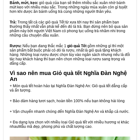
Bánh, mứt, kẹo:
giỏ quà của bạn sẽ thêm nhiều sắc xuân nhờ bánh
mứt kẹo với nhiều màu sắc. Trong những ngày mùa xuân còn gì tuyệt
hơn khi được ăn bánh uống trà cùng những người thân yêu.
Trà:
Trong tất cả các giỏ quà Tết từ xưa tới nay thì sản phẩm bạn
thường thấy nhất vẫn phải kể đến đó là trà. Bạn đừng nên bỏ qua sản
phẩm này bởi người Việt Nam có phong tục uống trà nhâm nhi trong
những câu chuyện đầu xuân.
Rượu:
Nếu bạn đang thắc mắc 1
giỏ quà Tết
gồm những gì thì một
sản phẩm bắt buộc phải có đó là rượu, nhất là giỏ quà tặng khách
hàng. Những loại rượu được chọn tùy vào ngân sách nhưng nếu là đối
tác hay khách hàng thì bạn nên chọn những loại rượu sang trọng và
đẳng cấp.
Vì sao nên mua
Giỏ quà tết Nghĩa Đàn Nghệ
An
+ Món quà tết hoàn hảo tại Nghĩa Đàn Nghệ An: Giỏ quà tết đẳng cấp
và ấn tượng.
+ Bảo đảm hàng tươi sạch, hoàn tiền 100% nếu bạn không hài lòng
+ Vận chuyển nhanh chóng đến Nghĩa Đàn Nghệ An và khắp cả nước.
+ Đa dạng lựa chọn với nhiều loại Giỏ quà tết với nhiều hương vị khác
nhauMẫu mã đẹp, phong phú và chất lượng cao.