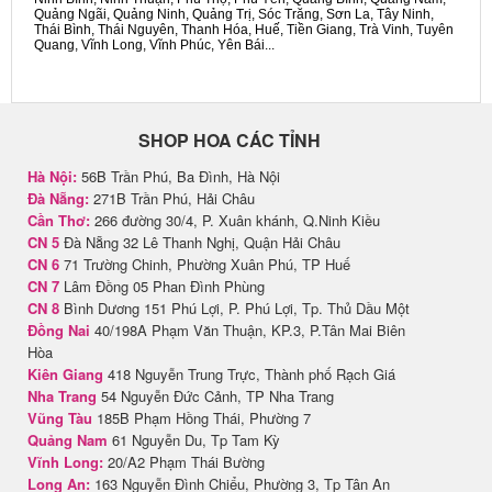
Quảng Ngãi, Quảng Ninh, Quảng Trị, Sóc Trăng, Sơn La, Tây Ninh,
Thái Bình, Thái Nguyên, Thanh Hóa, Huế, Tiền Giang, Trà Vinh, Tuyên
Quang, Vĩnh Long, Vĩnh Phúc, Yên Bái...
SHOP HOA CÁC TỈNH
Hà Nội:
56B Trần Phú, Ba Đình, Hà Nội
Đà Nẵng:
271B Trần Phú, Hải Châu
Cần Thơ:
266 đường 30/4, P. Xuân khánh, Q.Ninh Kiều
CN 5
Đà Nẵng 32 Lê Thanh Nghị, Quận Hải Châu
CN 6
71 Trường Chinh, Phường Xuân Phú, TP Huế
CN 7
Lâm Đồng 05 Phan Đình Phùng
CN 8
Bình Dương 151 Phú Lợi, P. Phú Lợi, Tp. Thủ Dầu Một
Đồng Nai
40/198A Phạm Văn Thuận, KP.3, P.Tân Mai Biên
Hòa
Kiên Giang
418 Nguyễn Trung Trực, Thành phố Rạch Giá
Nha Trang
54 Nguyễn Đức Cảnh, TP Nha Trang
Vũng Tàu
185B Phạm Hồng Thái, Phường 7
Quảng Nam
61 Nguyễn Du, Tp Tam Kỳ
Vĩnh Long:
20/A2 Phạm Thái Bường
Long An:
163 Nguyễn Đình Chiểu, Phường 3, Tp Tân An