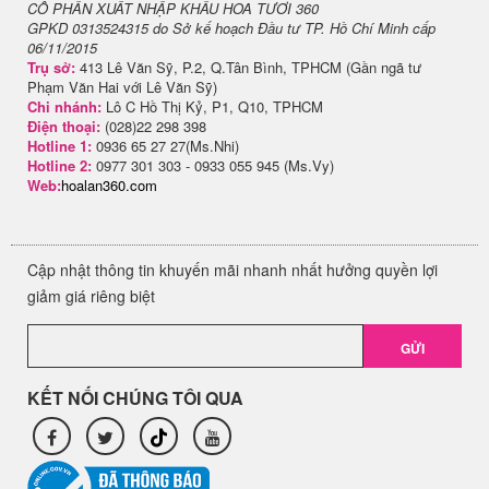
CỔ PHẦN XUẤT NHẬP KHẨU HOA TƯƠI 360
GPKD 0313524315 do Sở kế hoạch Đầu tư TP. Hồ Chí Minh cấp
06/11/2015
Trụ sở:
413 Lê Văn Sỹ, P.2, Q.Tân Bình, TPHCM (Gần ngã tư
Phạm Văn Hai với Lê Văn Sỹ)
Chi nhánh:
Lô C Hồ Thị Kỷ, P1, Q10, TPHCM
Điện thoại:
(028)22 298 398
Hotline 1:
0936 65 27 27(Ms.Nhi)
Hotline 2:
0977 301 303 - 0933 055 945 (Ms.Vy)
Web:
hoalan360.com
Cập nhật thông tin khuyến mãi nhanh nhất hưởng quyền lợi
giảm giá riêng biệt
GỬI
KẾT NỐI CHÚNG TÔI QUA