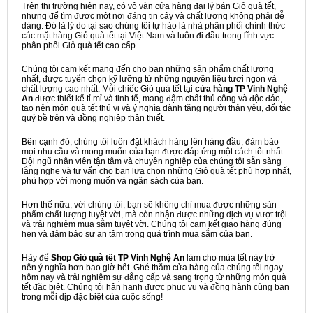
Trên thị trường hiện nay, có vô vàn cửa hàng đại lý bán Giỏ quà tết,
nhưng để tìm được một nơi đáng tin cậy và chất lượng không phải dễ
dàng. Đó là lý do tại sao chúng tôi tự hào là nhà phân phối chính thức
các mặt hàng Giỏ quà tết tại Việt Nam và luôn đi đầu trong lĩnh vực
phân phối Giỏ quà tết cao cấp.
Chúng tôi cam kết mang đến cho bạn những sản phẩm chất lượng
nhất, được tuyển chọn kỹ lưỡng từ những nguyên liệu tươi ngon và
chất lượng cao nhất. Mỗi chiếc Giỏ quà tết tại
cửa hàng TP Vinh Nghệ
An
được thiết kế tỉ mỉ và tinh tế, mang đậm chất thủ công và độc đáo,
tạo nên món quà tết thú vị và ý nghĩa dành tặng người thân yêu, đối tác
quý bề trên và đồng nghiệp thân thiết.
Bên cạnh đó, chúng tôi luôn đặt khách hàng lên hàng đầu, đảm bảo
mọi nhu cầu và mong muốn của bạn được đáp ứng một cách tốt nhất.
Đội ngũ nhân viên tận tâm và chuyên nghiệp của chúng tôi sẵn sàng
lắng nghe và tư vấn cho bạn lựa chọn những Giỏ quà tết phù hợp nhất,
phù hợp với mong muốn và ngân sách của bạn.
Hơn thế nữa, với chúng tôi, bạn sẽ không chỉ mua được những sản
phẩm chất lượng tuyệt vời, mà còn nhận được những dịch vụ vượt trội
và trải nghiệm mua sắm tuyệt vời. Chúng tôi cam kết giao hàng đúng
hẹn và đảm bảo sự an tâm trong quá trình mua sắm của bạn.
Hãy để
Shop Giỏ quà tết TP Vinh Nghệ An
làm cho mùa tết này trở
nên ý nghĩa hơn bao giờ hết. Ghé thăm cửa hàng của chúng tôi ngay
hôm nay và trải nghiệm sự đẳng cấp và sang trọng từ những món quà
tết đặc biệt. Chúng tôi hân hạnh được phục vụ và đồng hành cùng bạn
trong mỗi dịp đặc biệt của cuộc sống!