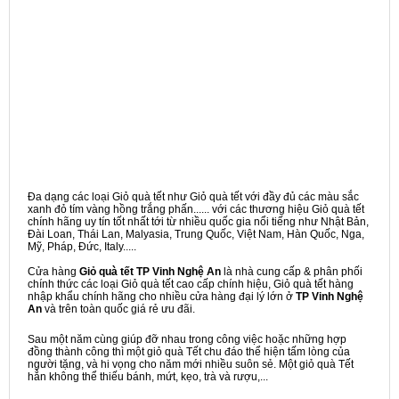
Đa dạng các loại Giỏ quà tết như Giỏ quà tết với đầy đủ các màu sắc
xanh đỏ tím vàng hồng trắng phấn...... với các thương hiệu Giỏ quà tết
chính hãng uy tín tốt nhất tới từ nhiều quốc gia nổi tiếng như Nhật Bản,
Đài Loan, Thái Lan, Malyasia, Trung Quốc, Việt Nam, Hàn Quốc, Nga,
Mỹ, Pháp, Đức, Italy.....
Cửa hàng
Giỏ quà tết TP Vinh Nghệ An
là nhà cung cấp & phân phối
chính thức các loại Giỏ quà tết cao cấp chính hiệu, Giỏ quà tết hàng
nhập khẩu chính hãng cho nhiều cửa hàng đại lý lớn ở
TP Vinh Nghệ
An
và trên toàn quốc giá rẻ ưu đãi.
Sau một năm cùng giúp đỡ nhau trong công việc hoặc những hợp
đồng thành công thì một giỏ quà Tết chu đáo thể hiện tấm lòng của
người tặng, và hi vọng cho năm mới nhiều suôn sẻ. Một giỏ quà Tết
hẳn không thể thiếu bánh, mứt, kẹo, trà và rượu,...