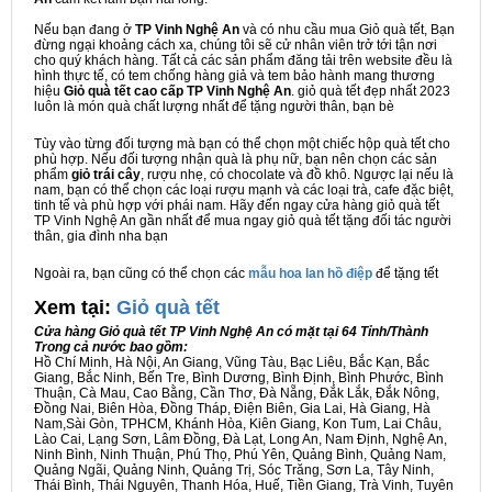
Nếu bạn đang ở
TP Vinh Nghệ An
và có nhu cầu mua Giỏ quà tết, Bạn
đừng ngại khoảng cách xa, chúng tôi sẽ cử nhân viên trở tới tận nơi
cho quý khách hàng. Tất cả các sản phẩm đăng tải trên website đều là
hình thực tế, có tem chống hàng giả và tem bảo hành mang thương
hiệu
Giỏ quà tết cao cấp TP Vinh Nghệ An
. giỏ quà tết đẹp nhất 2023
luôn là món quà chất lượng nhất để tặng người thân, bạn bè
Tùy vào từng đối tượng mà bạn có thể chọn một chiếc hộp quà tết cho
phù hợp. Nếu đối tượng nhận quà là phụ nữ, bạn nên chọn các sản
phẩm
giỏ trái cây
, rượu nhẹ, có chocolate và đồ khô. Ngược lại nếu là
nam, bạn có thể chọn các loại rượu mạnh và các loại trà, cafe đặc biệt,
tinh tế và phù hợp với phái nam. Hãy đến ngay cửa hàng giỏ quà tết
TP Vinh Nghệ An gần nhất để mua ngay giỏ quà tết tặng đối tác người
thân, gia đình nha bạn
Ngoài ra, bạn cũng có thể chọn các
mẫu hoa lan hồ điệp
để tặng tết
Xem tại:
G
iỏ quà tết
Cửa hàng Giỏ quà tết TP Vinh Nghệ An có mặt tại 64 Tỉnh/Thành
Trong cả nước bao gồm:
Hồ Chí Minh, Hà Nội, An Giang, Vũng Tàu, Bạc Liêu, Bắc Kạn, Bắc
Giang, Bắc Ninh, Bến Tre, Bình Dương, Bình Định, Bình Phước, Bình
Thuận, Cà Mau, Cao Bằng, Cần Thơ, Đà Nẵng, Đắk Lắk, Đắk Nông,
Đồng Nai, Biên Hòa, Đồng Tháp, Điện Biên, Gia Lai, Hà Giang, Hà
Nam,Sài Gòn, TPHCM, Khánh Hòa, Kiên Giang, Kon Tum, Lai Châu,
Lào Cai, Lạng Sơn, Lâm Đồng, Đà Lạt, Long An, Nam Định, Nghệ An,
Ninh Bình, Ninh Thuận, Phú Thọ, Phú Yên, Quảng Bình, Quảng Nam,
Quảng Ngãi, Quảng Ninh, Quảng Trị, Sóc Trăng, Sơn La, Tây Ninh,
Thái Bình, Thái Nguyên, Thanh Hóa, Huế, Tiền Giang, Trà Vinh, Tuyên