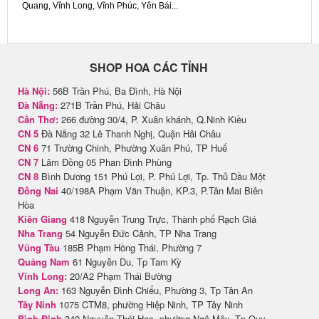
Quang, Vĩnh Long, Vĩnh Phúc, Yên Bái...
SHOP HOA CÁC TỈNH
Hà Nội:
56B Trần Phú, Ba Đình, Hà Nội
Đà Nẵng:
271B Trần Phú, Hải Châu
Cần Thơ:
266 đường 30/4, P. Xuân khánh, Q.Ninh Kiều
CN 5
Đà Nẵng 32 Lê Thanh Nghị, Quận Hải Châu
CN 6
71 Trường Chinh, Phường Xuân Phú, TP Huế
CN 7
Lâm Đồng 05 Phan Đình Phùng
CN 8
Bình Dương 151 Phú Lợi, P. Phú Lợi, Tp. Thủ Dầu Một
Đồng Nai
40/198A Phạm Văn Thuận, KP.3, P.Tân Mai Biên
Hòa
Kiên Giang
418 Nguyễn Trung Trực, Thành phố Rạch Giá
Nha Trang
54 Nguyễn Đức Cảnh, TP Nha Trang
Vũng Tàu
185B Phạm Hồng Thái, Phường 7
Quảng Nam
61 Nguyễn Du, Tp Tam Kỳ
Vĩnh Long:
20/A2 Phạm Thái Bường
Long An:
163 Nguyễn Đình Chiểu, Phường 3, Tp Tân An
Tây Ninh
1075 CTM8, phường Hiệp Ninh, TP Tây Ninh
Bình Định
340 Nguyễn Thái Học, phường Ngô Mây, Tp Quy