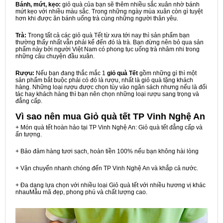
Bánh, mứt, kẹo:
giỏ quà của bạn sẽ thêm nhiều sắc xuân nhờ bánh
mứt kẹo với nhiều màu sắc. Trong những ngày mùa xuân còn gì tuyệt
hơn khi được ăn bánh uống trà cùng những người thân yêu.
Trà:
Trong tất cả các giỏ quà Tết từ xưa tới nay thì sản phẩm bạn
thường thấy nhất vẫn phải kể đến đó là trà. Bạn đừng nên bỏ qua sản
phẩm này bởi người Việt Nam có phong tục uống trà nhâm nhi trong
những câu chuyện đầu xuân.
Rượu:
Nếu bạn đang thắc mắc 1
giỏ quà Tết
gồm những gì thì một
sản phẩm bắt buộc phải có đó là rượu, nhất là giỏ quà tặng khách
hàng. Những loại rượu được chọn tùy vào ngân sách nhưng nếu là đối
tác hay khách hàng thì bạn nên chọn những loại rượu sang trọng và
đẳng cấp.
Vì sao nên mua
Giỏ quà tết TP Vinh Nghệ An
+ Món quà tết hoàn hảo tại TP Vinh Nghệ An: Giỏ quà tết đẳng cấp và
ấn tượng.
+ Bảo đảm hàng tươi sạch, hoàn tiền 100% nếu bạn không hài lòng
+ Vận chuyển nhanh chóng đến TP Vinh Nghệ An và khắp cả nước.
+ Đa dạng lựa chọn với nhiều loại Giỏ quà tết với nhiều hương vị khác
nhauMẫu mã đẹp, phong phú và chất lượng cao.