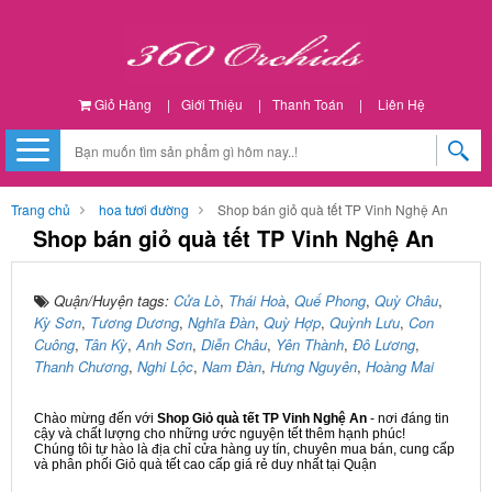
Giỏ Hàng
|
Giới Thiệu
|
Thanh Toán
|
Liên Hệ
Trang chủ
hoa tươi đường
Shop bán giỏ quà tết TP Vinh Nghệ An
Shop bán giỏ quà tết TP Vinh Nghệ An
Quận/Huyện tags:
Cửa Lò
,
Thái Hoà
,
Quế Phong
,
Quỳ Châu
,
Kỳ Sơn
,
Tương Dương
,
Nghĩa Đàn
,
Quỳ Hợp
,
Quỳnh Lưu
,
Con
Cuông
,
Tân Kỳ
,
Anh Sơn
,
Diễn Châu
,
Yên Thành
,
Đô Lương
,
Thanh Chương
,
Nghi Lộc
,
Nam Đàn
,
Hưng Nguyên
,
Hoàng Mai
Chào mừng đến với
Shop Giỏ quà tết TP Vinh Nghệ An
- nơi đáng tin
cậy và chất lượng cho những ước nguyện tết thêm hạnh phúc!
Chúng tôi tự hào là địa chỉ cửa hàng uy tín, chuyên mua bán, cung cấp
và phân phối Giỏ quà tết cao cấp giá rẻ duy nhất tại Quận