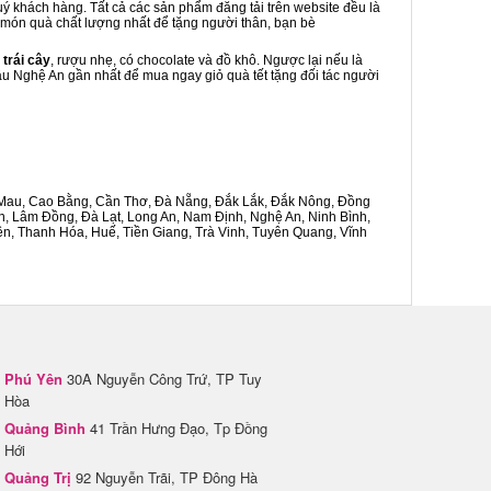
uý khách hàng. Tất cả các sản phẩm đăng tải trên website đều là
là món quà chất lượng nhất để tặng người thân, bạn bè
 trái cây
, rượu nhẹ, có chocolate và đồ khô. Ngược lại nếu là
hâu Nghệ An gần nhất để mua ngay giỏ quà tết tặng đối tác người
Cà Mau, Cao Bằng, Cần Thơ, Đà Nẵng, Đắk Lắk, Đắk Nông, Đồng
n, Lâm Đồng, Đà Lạt, Long An, Nam Định, Nghệ An, Ninh Bình,
n, Thanh Hóa, Huế, Tiền Giang, Trà Vinh, Tuyên Quang, Vĩnh
Phú Yên
30A Nguyễn Công Trứ, TP Tuy
Hòa
Quảng Bình
41 Trần Hưng Đạo, Tp Đồng
Hới
Quảng Trị
92 Nguyễn Trãi, TP Đông Hà