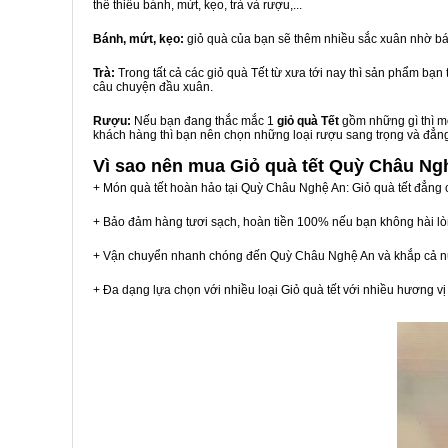
thể thiếu bánh, mứt, kẹo, trà và rượu,...
Bánh, mứt, kẹo:
giỏ quà của bạn sẽ thêm nhiều sắc xuân nhờ bá
Trà:
Trong tất cả các giỏ quà Tết từ xưa tới nay thì sản phẩm bạ
câu chuyện đầu xuân.
Rượu:
Nếu bạn đang thắc mắc 1
giỏ quà Tết
gồm những gì thì mộ
khách hàng thì bạn nên chọn những loại rượu sang trọng và đẳn
Vì sao nên mua
Giỏ quà tết Quỳ Châu Ng
+ Món quà tết hoàn hảo tại Quỳ Châu Nghệ An: Giỏ quà tết đẳng 
+ Bảo đảm hàng tươi sạch, hoàn tiền 100% nếu bạn không hài l
+ Vận chuyển nhanh chóng đến Quỳ Châu Nghệ An và khắp cả n
+ Đa dạng lựa chọn với nhiều loại Giỏ quà tết với nhiều hương 