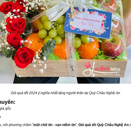
Giỏ quà tết 2024 ý nghĩa nhất tặng người thân tại Quỳ Châu Nghệ An
huyên:
giá gốc
u
ầu, với phương châm "
một chữ tín - vạn niềm tin
",
Giỏ quà tết Quỳ Châu Nghệ An
c