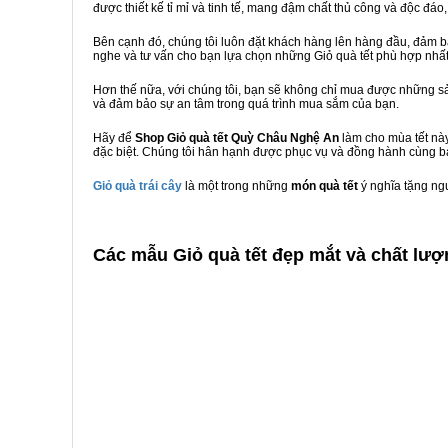
được thiết kế tỉ mỉ và tinh tế, mang đậm chất thủ công và độc đáo,
Bên cạnh đó, chúng tôi luôn đặt khách hàng lên hàng đầu, đảm 
nghe và tư vấn cho bạn lựa chọn những Giỏ quà tết phù hợp nhấ
Hơn thế nữa, với chúng tôi, bạn sẽ không chỉ mua được những sả
và đảm bảo sự an tâm trong quá trình mua sắm của bạn.
Hãy để
Shop Giỏ quà tết Quỳ Châu Nghệ An
làm cho mùa tết này
đặc biệt. Chúng tôi hân hạnh được phục vụ và đồng hành cùng bạ
Giỏ quà trái cây
là một trong những
món quà tết
ý nghĩa tặng ng
C
ác mẫu Giỏ quà tết đẹp mắt và chất lư