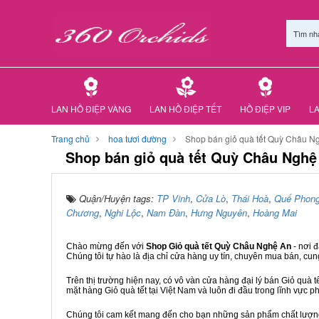
Tìm nh
LAN HỒ ĐIỆP VÀNG
LAN HỒ ĐIỆP TẾT
HỒ ĐIỆP VIP
LA
Trang chủ
hoa tươi đường
Shop bán giỏ quà tết Quỳ Châu N
Shop bán giỏ quà tết Quỳ Châu Nghệ
Quận/Huyện tags:
TP Vinh
,
Cửa Lò
,
Thái Hoà
,
Quế Phon
Chương
,
Nghi Lộc
,
Nam Đàn
,
Hưng Nguyên
,
Hoàng Mai
Chào mừng đến với
Shop Giỏ quà tết Quỳ Châu Nghệ An
- nơi 
Chúng tôi tự hào là địa chỉ cửa hàng uy tín, chuyên mua bán, cun
Trên thị trường hiện nay, có vô vàn cửa hàng đại lý bán Giỏ quà t
mặt hàng Giỏ quà tết tại Việt Nam và luôn đi đầu trong lĩnh vực p
Chúng tôi cam kết mang đến cho bạn những sản phẩm chất lượng n