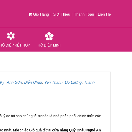
Giỏ Hàng
|
Giới Thiệu
|
Thanh Toán
|
Liên Hệ
HỒ ĐIỆP KẾT HỢP
HỒ ĐIỆP MINI
 Kỳ
,
Anh Sơn
,
Diễn Châu
,
Yên Thành
,
Đô Lương
,
Thanh
 lý do tại sao chúng tôi tự hào là nhà phân phối chính thức các
 nhất. Mỗi chiếc Giỏ quà tết tại
cửa hàng Quỳ Châu Nghệ An