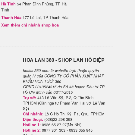
Hà Tĩnh
54 Phan Đình Phùng, TP Hà
Tĩnh
Thanh Hóa
177 Lê Lai, TP Thanh Hóa
Xem thêm chi nhánh shop hoa
H​OA LAN 360 - SHOP LAN HỒ ĐIỆP
hoalan360.com là website trực thuộc quyền
quản lý của CÔNG TY CỔ PHẦN XUẤT NHẬP
KHẨU HOA TƯƠI 360
GPKD 0313524315 do Sở kế hoạch Đầu tư TP.
Hồ Chí Minh cấp 06/11/2015
Trụ sở:
413 Lê Văn Sỹ, P.2, Q.Tân Bình,
TPHCM (Gần ngã tư Phạm Văn Hai với Lê Văn
Sỹ)
Chi nhánh:
Lô C Hồ Thị Kỷ, P1, Q10, TPHCM
Điện thoại:
(028)22 298 398
Hotline 1:
0936 65 27 27(Ms.Nhi)
Hotline 2:
0977 301 303 - 0933 055 945