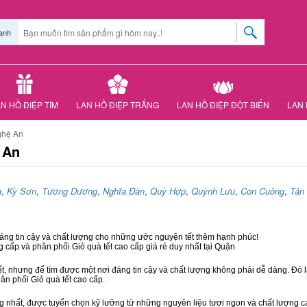
anh
N HỒ ĐIỆP TÍM
LAN HỒ ĐIỆP TRẮNG
LAN HỒ ĐIỆP ĐỘT BIẾN
LAN 
ghệ An
 An
g
,
Kỳ Sơn
,
Tương Dương
,
Nghĩa Đàn
,
Quỳ Hợp
,
Quỳnh Lưu
,
Con Cuông
,
Tân
đáng tin cậy và chất lượng cho những ước nguyện tết thêm hạnh phúc!
g cấp và phân phối Giỏ quà tết cao cấp giá rẻ duy nhất tại Quận
ết, nhưng để tìm được một nơi đáng tin cậy và chất lượng không phải dễ dàng. Đó là
hân phối Giỏ quà tết cao cấp.
hất, được tuyển chọn kỹ lưỡng từ những nguyên liệu tươi ngon và chất lượng cao