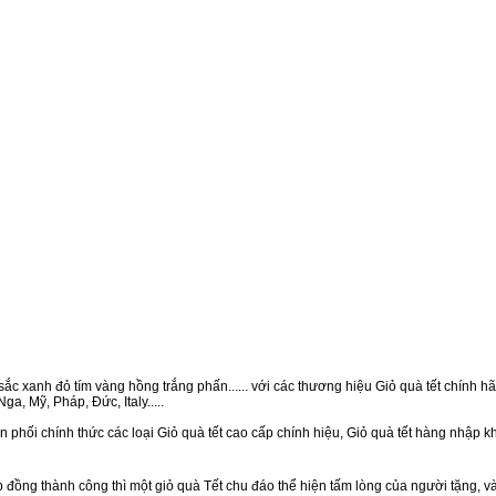
ắc xanh đỏ tím vàng hồng trắng phấn...... với các thương hiệu Giỏ quà tết chính hãn
a, Mỹ, Pháp, Đức, Italy.....
 phối chính thức các loại Giỏ quà tết cao cấp chính hiệu, Giỏ quà tết hàng nhập 
ồng thành công thì một giỏ quà Tết chu đáo thể hiện tấm lòng của người tặng, v