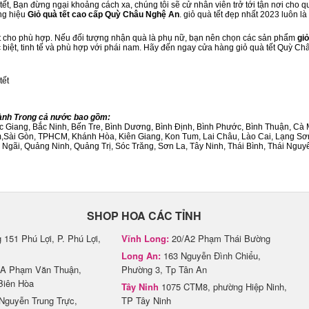
ết, Bạn đừng ngại khoảng cách xa, chúng tôi sẽ cử nhân viên trở tới tận nơi cho q
ng hiệu
Giỏ quà tết cao cấp Quỳ Châu Nghệ An
. giỏ quà tết đẹp nhất 2023 luôn 
ết cho phù hợp. Nếu đối tượng nhận quà là phụ nữ, bạn nên chọn các sản phẩm
giỏ
ặc biệt, tinh tế và phù hợp với phái nam. Hãy đến ngay cửa hàng giỏ quà tết Quỳ C
tết
hành Trong cả nước bao gồm:
Bắc Giang, Bắc Ninh, Bến Tre, Bình Dương, Bình Định, Bình Phước, Bình Thuận, 
am,Sài Gòn, TPHCM, Khánh Hòa, Kiên Giang, Kon Tum, Lai Châu, Lào Cai, Lạng Sơ
ãi, Quảng Ninh, Quảng Trị, Sóc Trăng, Sơn La, Tây Ninh, Thái Bình, Thái Nguyê
SHOP HOA CÁC TỈNH
151 Phú Lợi, P. Phú Lợi,
Vĩnh Long:
20/A2 Phạm Thái Bường
Long An:
163 Nguyễn Đình Chiểu,
A Phạm Văn Thuận,
Phường 3, Tp Tân An
Biên Hòa
Tây Ninh
1075 CTM8, phường Hiệp Ninh,
Nguyễn Trung Trực,
TP Tây Ninh