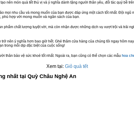
 tạo nên món quà tết thú vị và ý nghĩa dành tặng người thân yêu, đối tác quý bề trê
bảo mọi nhu cầu và mong muốn của bạn được đáp ứng một cách tốt nhất. Đội ngũ n
t, phù hợp với mong muốn và ngân sách của bạn.
n phẩm chất lượng tuyệt vời, mà còn nhận được những dịch vụ vượt trội và trải n
 trở nên ý nghĩa hơn bao giờ hết. Ghé thăm cửa hàng của chúng tôi ngay hôm nay
n trong mỗi dịp đặc biệt của cuộc sống!
ười thân bảo vệ sức khoẻ tốt nhất. Ngoài ra, bạn cũng có thể chọn các mẫu
hoa c
Xem tại:
Giỏ quà tết
ợng nhất tại Quỳ Châu Nghệ An