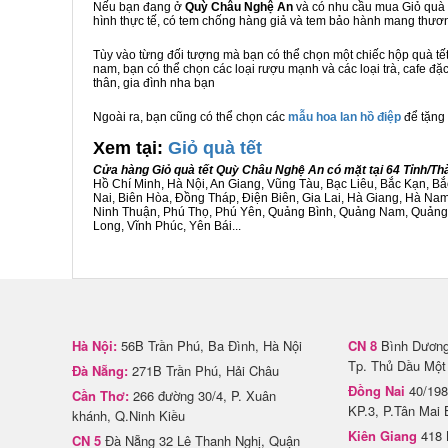
Nếu bạn đang ở
Quỳ Châu Nghệ An
và có nhu cầu mua Giỏ quà t
hình thực tế, có tem chống hàng giả và tem bảo hành mang thươ
Tùy vào từng đối tượng mà bạn có thể chọn một chiếc hộp quà t
nam, bạn có thể chọn các loại rượu mạnh và các loại trà, cafe đ
thân, gia đình nha bạn
Ngoài ra, bạn cũng có thể chọn các
mẫu hoa lan hồ điệp
để tặng 
Xem tại:
G
iỏ quà tết
Cửa hàng Giỏ quà tết Quỳ Châu Nghệ An có mặt tại 64 Tỉnh/T
Hồ Chí Minh, Hà Nội, An Giang, Vũng Tàu, Bạc Liêu, Bắc Kạn, 
Nai, Biên Hòa, Đồng Tháp, Điện Biên, Gia Lai, Hà Giang, Hà N
Ninh Thuận, Phú Thọ, Phú Yên, Quảng Bình, Quảng Nam, Quảng Ng
Long, Vĩnh Phúc, Yên Bái...
Hà Nội:
56B Trần Phú, Ba Đình, Hà Nội
CN 8
Bình Dương 
Tp. Thủ Dầu Một
Đà Nẵng:
271B Trần Phú, Hải Châu
Đồng Nai
40/198
Cần Thơ:
266 đường 30/4, P. Xuân
KP.3, P.Tân Mai 
khánh, Q.Ninh Kiều
Kiên Giang
418 
CN 5
Đà Nẵng 32 Lê Thanh Nghị, Quận