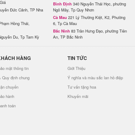
Giá
Bình Định
340 Nguyễn Thái Học, phường
uyễn Đức Cảnh, TP Nha
Ngô Mây, Tp Quy Nhơn
Cà Mau
221 Lý Thường Kiệt, K2, Phường
Phạm Hồng Thái,
6, Tp Cà Mau
Bắc Ninh
83 Trần Hưng Đạo, phường Tiền
Nguyễn Du, Tp Tam Kỳ
An, TP Bắc Ninh
KHÁCH HÀNG
TIN TỨC
ảo mật thông tin
Giới Thiệu
& Quy định chung
Ý nghĩa và màu sắc lan hồ điệp
vận chuyển
Tư vấn tặng hoa
bảo hành
Khuyến mãi
hanh toán