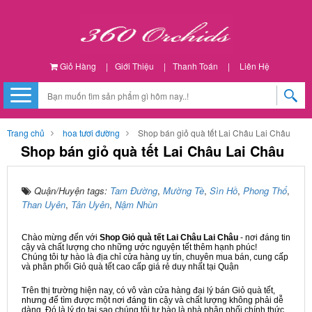
Giỏ Hàng
|
Giới Thiệu
|
Thanh Toán
|
Liên Hệ
Trang chủ
hoa tươi đường
Shop bán giỏ quà tết Lai Châu Lai Châu
Shop bán giỏ quà tết Lai Châu Lai Châu
Quận/Huyện tags:
Tam Đường
,
Mường Tè
,
Sìn Hồ
,
Phong Thổ
,
Than Uyên
,
Tân Uyên
,
Nậm Nhùn
Chào mừng đến với
Shop Giỏ quà tết Lai Châu Lai Châu
- nơi đáng tin
cậy và chất lượng cho những ước nguyện tết thêm hạnh phúc!
Chúng tôi tự hào là địa chỉ cửa hàng uy tín, chuyên mua bán, cung cấp
và phân phối Giỏ quà tết cao cấp giá rẻ duy nhất tại Quận
Trên thị trường hiện nay, có vô vàn cửa hàng đại lý bán Giỏ quà tết,
nhưng để tìm được một nơi đáng tin cậy và chất lượng không phải dễ
dàng. Đó là lý do tại sao chúng tôi tự hào là nhà phân phối chính thức