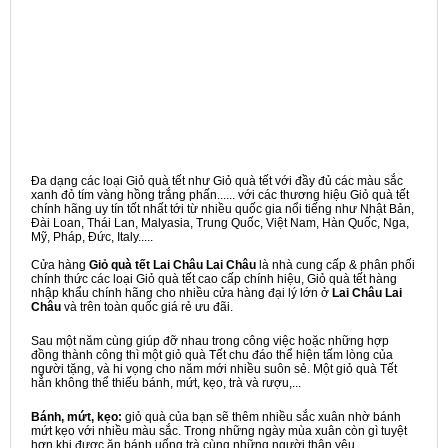
Đa dạng các loại Giỏ quà tết như Giỏ quà tết với đầy đủ các màu sắc
xanh đỏ tím vàng hồng trắng phấn...... với các thương hiệu Giỏ quà tết
chính hãng uy tín tốt nhất tới từ nhiều quốc gia nổi tiếng như Nhật Bản,
Đài Loan, Thái Lan, Malyasia, Trung Quốc, Việt Nam, Hàn Quốc, Nga,
Mỹ, Pháp, Đức, Italy.....
Cửa hàng
Giỏ quà tết Lai Châu Lai Châu
là nhà cung cấp & phân phối
chính thức các loại Giỏ quà tết cao cấp chính hiệu, Giỏ quà tết hàng
nhập khẩu chính hãng cho nhiều cửa hàng đại lý lớn ở
Lai Châu Lai
Châu
và trên toàn quốc giá rẻ ưu đãi.
Sau một năm cùng giúp đỡ nhau trong công việc hoặc những hợp
đồng thành công thì một giỏ quà Tết chu đáo thể hiện tấm lòng của
người tặng, và hi vọng cho năm mới nhiều suôn sẻ. Một giỏ quà Tết
hẳn không thể thiếu bánh, mứt, kẹo, trà và rượu,...
Bánh, mứt, kẹo:
giỏ quà của bạn sẽ thêm nhiều sắc xuân nhờ bánh
mứt kẹo với nhiều màu sắc. Trong những ngày mùa xuân còn gì tuyệt
hơn khi được ăn bánh uống trà cùng những người thân yêu.