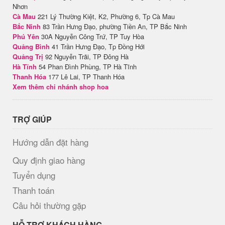
Nhơn
Cà Mau
221 Lý Thường Kiệt, K2, Phường 6, Tp Cà Mau
Bắc Ninh
83 Trần Hưng Đạo, phường Tiền An, TP Bắc Ninh
Phú Yên
30A Nguyễn Công Trứ, TP Tuy Hòa
Quảng Bình
41 Trần Hưng Đạo, Tp Đồng Hới
Quảng Trị
92 Nguyễn Trãi, TP Đông Hà
Hà Tĩnh
54 Phan Đình Phùng, TP Hà Tĩnh
Thanh Hóa
177 Lê Lai, TP Thanh Hóa
Xem thêm chi nhánh shop hoa
TRỢ GIÚP
Hướng dẫn đặt hàng
Quy định giao hàng
Tuyển dụng
Thanh toán
Câu hỏi thường gặp
HỖ TRỢ KHÁCH HÀNG