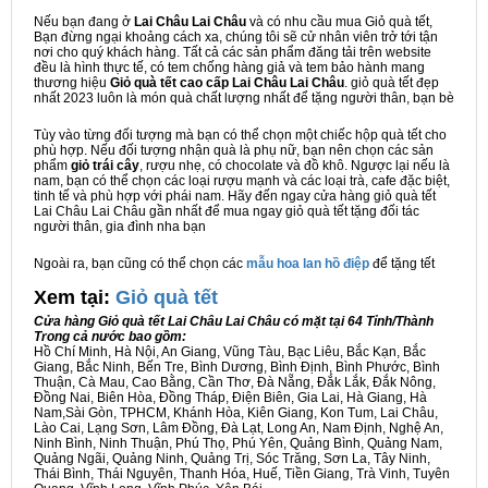
Nếu bạn đang ở
Lai Châu Lai Châu
và có nhu cầu mua Giỏ quà tết,
Bạn đừng ngại khoảng cách xa, chúng tôi sẽ cử nhân viên trở tới tận
nơi cho quý khách hàng. Tất cả các sản phẩm đăng tải trên website
đều là hình thực tế, có tem chống hàng giả và tem bảo hành mang
thương hiệu
Giỏ quà tết cao cấp Lai Châu Lai Châu
. giỏ quà tết đẹp
nhất 2023 luôn là món quà chất lượng nhất để tặng người thân, bạn bè
Tùy vào từng đối tượng mà bạn có thể chọn một chiếc hộp quà tết cho
phù hợp. Nếu đối tượng nhận quà là phụ nữ, bạn nên chọn các sản
phẩm
giỏ trái cây
, rượu nhẹ, có chocolate và đồ khô. Ngược lại nếu là
nam, bạn có thể chọn các loại rượu mạnh và các loại trà, cafe đặc biệt,
tinh tế và phù hợp với phái nam. Hãy đến ngay cửa hàng giỏ quà tết
Lai Châu Lai Châu gần nhất để mua ngay giỏ quà tết tặng đối tác
người thân, gia đình nha bạn
Ngoài ra, bạn cũng có thể chọn các
mẫu hoa lan hồ điệp
để tặng tết
Xem tại:
G
iỏ quà tết
Cửa hàng Giỏ quà tết Lai Châu Lai Châu có mặt tại 64 Tỉnh/Thành
Trong cả nước bao gồm:
Hồ Chí Minh, Hà Nội, An Giang, Vũng Tàu, Bạc Liêu, Bắc Kạn, Bắc
Giang, Bắc Ninh, Bến Tre, Bình Dương, Bình Định, Bình Phước, Bình
Thuận, Cà Mau, Cao Bằng, Cần Thơ, Đà Nẵng, Đắk Lắk, Đắk Nông,
Đồng Nai, Biên Hòa, Đồng Tháp, Điện Biên, Gia Lai, Hà Giang, Hà
Nam,Sài Gòn, TPHCM, Khánh Hòa, Kiên Giang, Kon Tum, Lai Châu,
Lào Cai, Lạng Sơn, Lâm Đồng, Đà Lạt, Long An, Nam Định, Nghệ An,
Ninh Bình, Ninh Thuận, Phú Thọ, Phú Yên, Quảng Bình, Quảng Nam,
Quảng Ngãi, Quảng Ninh, Quảng Trị, Sóc Trăng, Sơn La, Tây Ninh,
Thái Bình, Thái Nguyên, Thanh Hóa, Huế, Tiền Giang, Trà Vinh, Tuyên