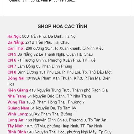
Quang, Vĩnh Long, Vĩnh Phúc, Yên Bái...
SHOP HOA CÁC TỈNH
Hà Nội:
56B Trần Phú, Ba Đình, Hà Nội
Đà Nẵng:
271B Trần Phú, Hải Châu
Cần Thơ:
266 đường 30/4, P. Xuân khánh, Q.Ninh Kiều
CN 5
Đà Nẵng 32 Lê Thanh Nghị, Quận Hải Châu
CN 6
71 Trường Chinh, Phường Xuân Phú, TP Huế
CN 7
Lâm Đồng 05 Phan Đình Phùng
CN 8
Bình Dương 151 Phú Lợi, P. Phú Lợi, Tp. Thủ Dầu Một
Đồng Nai
40/198A Phạm Văn Thuận, KP.3, P.Tân Mai Biên
Hòa
Kiên Giang
418 Nguyễn Trung Trực, Thành phố Rạch Giá
Nha Trang
54 Nguyễn Đức Cảnh, TP Nha Trang
Vũng Tàu
185B Phạm Hồng Thái, Phường 7
Quảng Nam
61 Nguyễn Du, Tp Tam Kỳ
Vĩnh Long:
20/A2 Phạm Thái Bường
Long An:
163 Nguyễn Đình Chiểu, Phường 3, Tp Tân An
Tây Ninh
1075 CTM8, phường Hiệp Ninh, TP Tây Ninh
Bình Định
340 Nguyễn Thái Học, phường Ngô Mây, Tp Quy