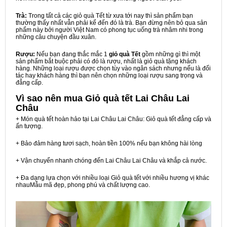
Trà:
Trong tất cả các giỏ quà Tết từ xưa tới nay thì sản phẩm bạn
thường thấy nhất vẫn phải kể đến đó là trà. Bạn đừng nên bỏ qua sản
phẩm này bởi người Việt Nam có phong tục uống trà nhâm nhi trong
những câu chuyện đầu xuân.
Rượu:
Nếu bạn đang thắc mắc 1
giỏ quà Tết
gồm những gì thì một
sản phẩm bắt buộc phải có đó là rượu, nhất là giỏ quà tặng khách
hàng. Những loại rượu được chọn tùy vào ngân sách nhưng nếu là đối
tác hay khách hàng thì bạn nên chọn những loại rượu sang trọng và
đẳng cấp.
Vì sao nên mua
Giỏ quà tết Lai Châu Lai
Châu
+ Món quà tết hoàn hảo tại Lai Châu Lai Châu: Giỏ quà tết đẳng cấp và
ấn tượng.
+ Bảo đảm hàng tươi sạch, hoàn tiền 100% nếu bạn không hài lòng
+ Vận chuyển nhanh chóng đến Lai Châu Lai Châu và khắp cả nước.
+ Đa dạng lựa chọn với nhiều loại Giỏ quà tết với nhiều hương vị khác
nhauMẫu mã đẹp, phong phú và chất lượng cao.