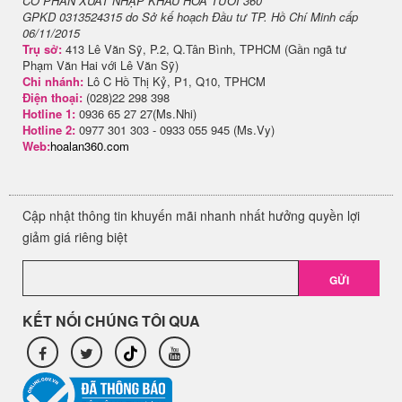
CỔ PHẦN XUẤT NHẬP KHẨU HOA TƯƠI 360
GPKD 0313524315 do Sở kế hoạch Đầu tư TP. Hồ Chí Minh cấp
06/11/2015
Trụ sở:
413 Lê Văn Sỹ, P.2, Q.Tân Bình, TPHCM (Gần ngã tư
Phạm Văn Hai với Lê Văn Sỹ)
Chi nhánh:
Lô C Hồ Thị Kỷ, P1, Q10, TPHCM
Điện thoại:
(028)22 298 398
Hotline 1:
0936 65 27 27(Ms.Nhi)
Hotline 2:
0977 301 303 - 0933 055 945 (Ms.Vy)
Web:
hoalan360.com
Cập nhật thông tin khuyến mãi nhanh nhất hưởng quyền lợi
giảm giá riêng biệt
GỬI
KẾT NỐI CHÚNG TÔI QUA