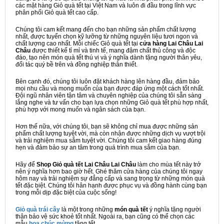
các mặt hàng Giỏ quà tết tại Việt Nam và luôn đi đầu trong lĩnh vực
phân phối Giỏ quà tết cao cấp.
Chúng tôi cam kết mang đến cho bạn những sản phẩm chất lượng
nhất, được tuyển chọn kỹ lưỡng từ những nguyên liệu tươi ngon và
chất lượng cao nhất. Mỗi chiếc Giỏ quà tết tại
cửa hàng Lai Châu Lai
Châu
được thiết kế tỉ mỉ và tinh tế, mang đậm chất thủ công và độc
đáo, tạo nên món quà tết thú vị và ý nghĩa dành tặng người thân yêu,
đối tác quý bề trên và đồng nghiệp thân thiết.
Bên cạnh đó, chúng tôi luôn đặt khách hàng lên hàng đầu, đảm bảo
mọi nhu cầu và mong muốn của bạn được đáp ứng một cách tốt nhất.
Đội ngũ nhân viên tận tâm và chuyên nghiệp của chúng tôi sẵn sàng
lắng nghe và tư vấn cho bạn lựa chọn những Giỏ quà tết phù hợp nhất,
phù hợp với mong muốn và ngân sách của bạn.
Hơn thế nữa, với chúng tôi, bạn sẽ không chỉ mua được những sản
phẩm chất lượng tuyệt vời, mà còn nhận được những dịch vụ vượt trội
và trải nghiệm mua sắm tuyệt vời. Chúng tôi cam kết giao hàng đúng
hẹn và đảm bảo sự an tâm trong quá trình mua sắm của bạn.
Hãy để
Shop Giỏ quà tết Lai Châu Lai Châu
làm cho mùa tết này trở
nên ý nghĩa hơn bao giờ hết. Ghé thăm cửa hàng của chúng tôi ngay
hôm nay và trải nghiệm sự đẳng cấp và sang trọng từ những món quà
tết đặc biệt. Chúng tôi hân hạnh được phục vụ và đồng hành cùng bạn
trong mỗi dịp đặc biệt của cuộc sống!
Giỏ quà trái cây
là một trong những
món quà tết
ý nghĩa tặng người
thân bảo vệ sức khoẻ tốt nhất. Ngoài ra, bạn cũng có thể chọn các
mẫu
hoa chúc mừng
tặng tết