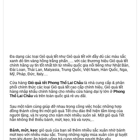
Đa dạng các loại Giỏ quà tết như Giỏ quà tết với đầy đủ các màu sắc
xanh đỏ tím vàng hồng trắng phấn...... với các thương hiệu Giỏ quà tết
chính hãng uy tín tốt nhất tới từ nhiều quốc gia nổi tiếng như Nhật Bản,
Đài Loan, Thái Lan, Malyasia, Trung Quốc, Việt Nam, Hàn Quốc, Nga,
Mỹ, Pháp, Đức, Italy.....
Cửa hàng
Giỏ quà tết Phong Thổ Lai Châu
là nhà cung cấp & phân
phối chính thức các loại Giỏ quà tết cao cấp chính hiệu, Giỏ quà tết
hàng nhập khẩu chính hãng cho nhiều cửa hàng đại lý lớn ở
Phong
Thổ Lai Châu
và trên toàn quốc giá rẻ ưu đãi.
Sau một năm cùng giúp đỡ nhau trong công việc hoặc những hợp
đồng thành công thì một giỏ quà Tết chu đáo thể hiện tấm lòng của
người tặng, và hi vọng cho năm mới nhiều suôn sẻ. Một giỏ quà Tết
hẳn không thể thiếu bánh, mứt, kẹo, trà và rượu,...
Bánh, mứt, kẹo:
giỏ quà của bạn sẽ thêm nhiều sắc xuân nhờ bánh
mứt kẹo với nhiều màu sắc. Trong những ngày mùa xuân còn gì tuyệt
hơn khi được ăn bánh uống trà cùng những người thân yêu.