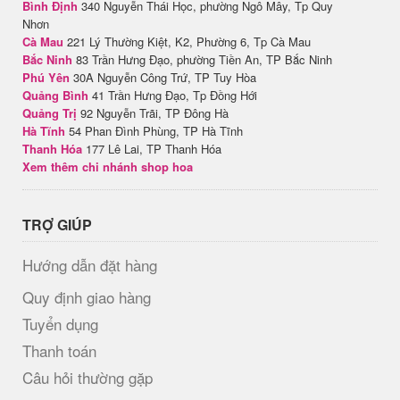
Bình Định
340 Nguyễn Thái Học, phường Ngô Mây, Tp Quy
Nhơn
Cà Mau
221 Lý Thường Kiệt, K2, Phường 6, Tp Cà Mau
Bắc Ninh
83 Trần Hưng Đạo, phường Tiền An, TP Bắc Ninh
Phú Yên
30A Nguyễn Công Trứ, TP Tuy Hòa
Quảng Bình
41 Trần Hưng Đạo, Tp Đồng Hới
Quảng Trị
92 Nguyễn Trãi, TP Đông Hà
Hà Tĩnh
54 Phan Đình Phùng, TP Hà Tĩnh
Thanh Hóa
177 Lê Lai, TP Thanh Hóa
Xem thêm chi nhánh shop hoa
TRỢ GIÚP
Hướng dẫn đặt hàng
Quy định giao hàng
Tuyển dụng
Thanh toán
Câu hỏi thường gặp