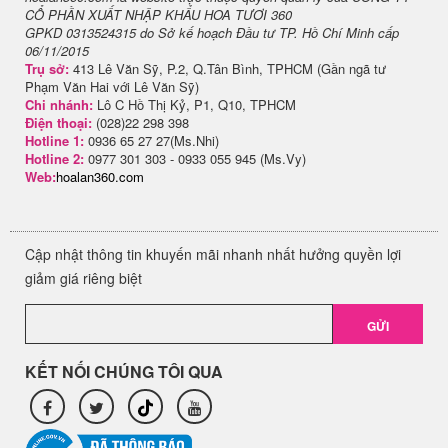
CỔ PHẦN XUẤT NHẬP KHẨU HOA TƯƠI 360
GPKD 0313524315 do Sở kế hoạch Đầu tư TP. Hồ Chí Minh cấp
06/11/2015
Trụ sở:
413 Lê Văn Sỹ, P.2, Q.Tân Bình, TPHCM (Gần ngã tư
Phạm Văn Hai với Lê Văn Sỹ)
Chi nhánh:
Lô C Hồ Thị Kỷ, P1, Q10, TPHCM
Điện thoại:
(028)22 298 398
Hotline 1:
0936 65 27 27(Ms.Nhi)
Hotline 2:
0977 301 303 - 0933 055 945 (Ms.Vy)
Web:
hoalan360.com
Cập nhật thông tin khuyến mãi nhanh nhất hưởng quyền lợi
giảm giá riêng biệt
GỬI
KẾT NỐI CHÚNG TÔI QUA