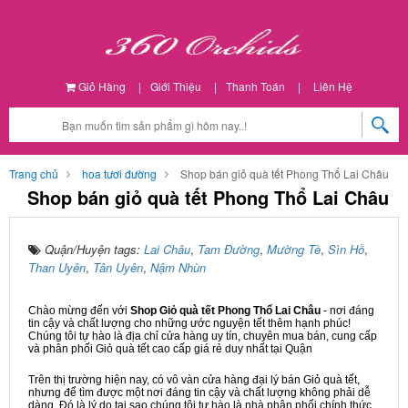
Giỏ Hàng
|
Giới Thiệu
|
Thanh Toán
|
Liên Hệ
Trang chủ
hoa tươi đường
Shop bán giỏ quà tết Phong Thổ Lai Châu
Shop bán giỏ quà tết Phong Thổ Lai Châu
Quận/Huyện tags:
Lai Châu
,
Tam Đường
,
Mường Tè
,
Sìn Hồ
,
Than Uyên
,
Tân Uyên
,
Nậm Nhùn
Chào mừng đến với
Shop Giỏ quà tết Phong Thổ Lai Châu
- nơi đáng
tin cậy và chất lượng cho những ước nguyện tết thêm hạnh phúc!
Chúng tôi tự hào là địa chỉ cửa hàng uy tín, chuyên mua bán, cung cấp
và phân phối Giỏ quà tết cao cấp giá rẻ duy nhất tại Quận
Trên thị trường hiện nay, có vô vàn cửa hàng đại lý bán Giỏ quà tết,
nhưng để tìm được một nơi đáng tin cậy và chất lượng không phải dễ
dàng. Đó là lý do tại sao chúng tôi tự hào là nhà phân phối chính thức