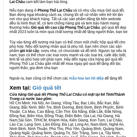
Lai Châu
cam kết làm bạn hài lòng.
Nếu bạn đang ở
Phong Thổ Lai Châu
và có nhu cầu mua Giỏ quà tết,
Bạn đừng ngại khoảng cách xa, chúng tôi sẽ cử nhân viên trở tới tận
nơi cho quý khách hàng. Tất cả các sản phẩm đăng tải trên website
đều là hình thực tế, có tem chống hàng giả và tem bảo hành mang
thương hiệu
Giỏ quà tết cao cấp Phong Thổ Lai Châu
. giỏ quà tết đẹp
nhất 2023 luôn là món quà chất lượng nhất để tặng người thân, bạn bè
Tùy vào từng đối tượng mà bạn có thể chọn một chiếc hộp quà tết cho
phù hợp. Nếu đối tượng nhận quà là phụ nữ, bạn nên chọn các sản
phẩm
giỏ trái cây
, rượu nhẹ, có chocolate và đồ khô. Ngược lại nếu là
nam, bạn có thể chọn các loại rượu mạnh và các loại trà, cafe đặc biệt,
tinh tế và phù hợp với phái nam. Hãy đến ngay cửa hàng giỏ quà tết
Phong Thổ Lai Châu gần nhất để mua ngay giỏ quà tết tặng đối tác
người thân, gia đình nha bạn
Ngoài ra, bạn cũng có thể chọn các
mẫu hoa lan hồ điệp
để tặng tết
Xem tại:
G
iỏ quà tết
Cửa hàng Giỏ quà tết Phong Thổ Lai Châu có mặt tại 64 Tỉnh/Thành
Trong cả nước bao gồm:
Hồ Chí Minh, Hà Nội, An Giang, Vũng Tàu, Bạc Liêu, Bắc Kạn, Bắc
Giang, Bắc Ninh, Bến Tre, Bình Dương, Bình Định, Bình Phước, Bình
Thuận, Cà Mau, Cao Bằng, Cần Thơ, Đà Nẵng, Đắk Lắk, Đắk Nông,
Đồng Nai, Biên Hòa, Đồng Tháp, Điện Biên, Gia Lai, Hà Giang, Hà
Nam,Sài Gòn, TPHCM, Khánh Hòa, Kiên Giang, Kon Tum, Lai Châu,
Lào Cai, Lạng Sơn, Lâm Đồng, Đà Lạt, Long An, Nam Định, Nghệ An,
Ninh Bình, Ninh Thuận, Phú Thọ, Phú Yên, Quảng Bình, Quảng Nam,
Quảng Ngãi, Quảng Ninh, Quảng Trị, Sóc Trăng, Sơn La, Tây Ninh,