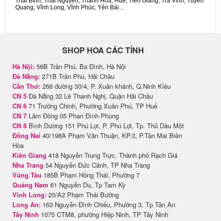
Thái Bình, Thái Nguyên, Thanh Hóa, Huế, Tiền Giang, Trà Vinh, Tuyên
Quang, Vĩnh Long, Vĩnh Phúc, Yên Bái...
SHOP HOA CÁC TỈNH
Hà Nội:
56B Trần Phú, Ba Đình, Hà Nội
Đà Nẵng:
271B Trần Phú, Hải Châu
Cần Thơ:
266 đường 30/4, P. Xuân khánh, Q.Ninh Kiều
CN 5
Đà Nẵng 32 Lê Thanh Nghị, Quận Hải Châu
CN 6
71 Trường Chinh, Phường Xuân Phú, TP Huế
CN 7
Lâm Đồng 05 Phan Đình Phùng
CN 8
Bình Dương 151 Phú Lợi, P. Phú Lợi, Tp. Thủ Dầu Một
Đồng Nai
40/198A Phạm Văn Thuận, KP.3, P.Tân Mai Biên
Hòa
Kiên Giang
418 Nguyễn Trung Trực, Thành phố Rạch Giá
Nha Trang
54 Nguyễn Đức Cảnh, TP Nha Trang
Vũng Tàu
185B Phạm Hồng Thái, Phường 7
Quảng Nam
61 Nguyễn Du, Tp Tam Kỳ
Vĩnh Long:
20/A2 Phạm Thái Bường
Long An:
163 Nguyễn Đình Chiểu, Phường 3, Tp Tân An
Tây Ninh
1075 CTM8, phường Hiệp Ninh, TP Tây Ninh