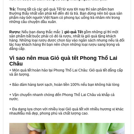
Trà:
Trong tất cả các giỏ quà Tết từ xưa tới nay thì sản phẩm bạn
thường thấy nhất vẫn phải kể đến đó là trà. Bạn đừng nên bỏ qua sản
phẩm này bởi người Việt Nam có phong tục uống trà nhâm nhi trong
những câu chuyện đầu xuân.
Rượu:
Nếu bạn đang thắc mắc 1
giỏ quà Tết
gồm những gì thì một
sản phẩm bắt buộc phải có đó là rượu, nhất là giỏ quà tặng khách
hàng. Những loại rượu được chọn tùy vào ngân sách nhưng nếu là đối
tác hay khách hàng thì bạn nên chọn những loại rượu sang trọng và
đẳng cấp.
Vì sao nên mua
Giỏ quà tết Phong Thổ Lai
Châu
+ Món quà tết hoàn hảo tại Phong Thổ Lai Châu: Giỏ quà tết đẳng cấp
và ấn tượng.
+ Bảo đảm hàng tươi sạch, hoàn tiền 100% nếu bạn không hài lòng
+ Vận chuyển nhanh chóng đến Phong Thổ Lai Châu và khắp cả
nước.
+ Đa dạng lựa chọn với nhiều loại Giỏ quà tết với nhiều hương vị khác
nhauMẫu mã đẹp, phong phú và chất lượng cao.