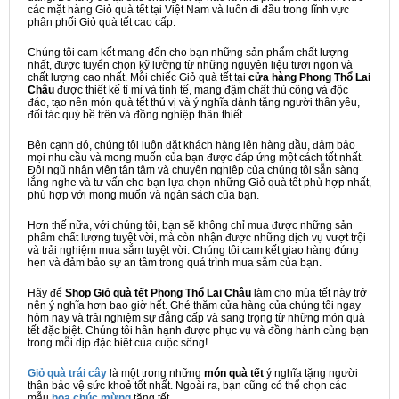
các mặt hàng Giỏ quà tết tại Việt Nam và luôn đi đầu trong lĩnh vực
phân phối Giỏ quà tết cao cấp.
Chúng tôi cam kết mang đến cho bạn những sản phẩm chất lượng
nhất, được tuyển chọn kỹ lưỡng từ những nguyên liệu tươi ngon và
chất lượng cao nhất. Mỗi chiếc Giỏ quà tết tại
cửa hàng Phong Thổ Lai
Châu
được thiết kế tỉ mỉ và tinh tế, mang đậm chất thủ công và độc
đáo, tạo nên món quà tết thú vị và ý nghĩa dành tặng người thân yêu,
đối tác quý bề trên và đồng nghiệp thân thiết.
Bên cạnh đó, chúng tôi luôn đặt khách hàng lên hàng đầu, đảm bảo
mọi nhu cầu và mong muốn của bạn được đáp ứng một cách tốt nhất.
Đội ngũ nhân viên tận tâm và chuyên nghiệp của chúng tôi sẵn sàng
lắng nghe và tư vấn cho bạn lựa chọn những Giỏ quà tết phù hợp nhất,
phù hợp với mong muốn và ngân sách của bạn.
Hơn thế nữa, với chúng tôi, bạn sẽ không chỉ mua được những sản
phẩm chất lượng tuyệt vời, mà còn nhận được những dịch vụ vượt trội
và trải nghiệm mua sắm tuyệt vời. Chúng tôi cam kết giao hàng đúng
hẹn và đảm bảo sự an tâm trong quá trình mua sắm của bạn.
Hãy để
Shop Giỏ quà tết Phong Thổ Lai Châu
làm cho mùa tết này trở
nên ý nghĩa hơn bao giờ hết. Ghé thăm cửa hàng của chúng tôi ngay
hôm nay và trải nghiệm sự đẳng cấp và sang trọng từ những món quà
tết đặc biệt. Chúng tôi hân hạnh được phục vụ và đồng hành cùng bạn
trong mỗi dịp đặc biệt của cuộc sống!
Giỏ quà trái cây
là một trong những
món quà tết
ý nghĩa tặng người
thân bảo vệ sức khoẻ tốt nhất. Ngoài ra, bạn cũng có thể chọn các
mẫu
hoa chúc mừng
tặng tết