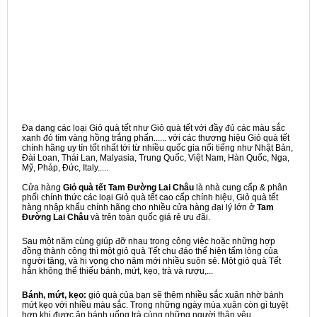
Đa dạng các loại Giỏ quà tết như Giỏ quà tết với đầy đủ các màu sắc
xanh đỏ tím vàng hồng trắng phấn...... với các thương hiệu Giỏ quà tết
chính hãng uy tín tốt nhất tới từ nhiều quốc gia nổi tiếng như Nhật Bản,
Đài Loan, Thái Lan, Malyasia, Trung Quốc, Việt Nam, Hàn Quốc, Nga,
Mỹ, Pháp, Đức, Italy.....
Cửa hàng
Giỏ quà tết Tam Đường Lai Châu
là nhà cung cấp & phân
phối chính thức các loại Giỏ quà tết cao cấp chính hiệu, Giỏ quà tết
hàng nhập khẩu chính hãng cho nhiều cửa hàng đại lý lớn ở
Tam
Đường Lai Châu
và trên toàn quốc giá rẻ ưu đãi.
Sau một năm cùng giúp đỡ nhau trong công việc hoặc những hợp
đồng thành công thì một giỏ quà Tết chu đáo thể hiện tấm lòng của
người tặng, và hi vọng cho năm mới nhiều suôn sẻ. Một giỏ quà Tết
hẳn không thể thiếu bánh, mứt, kẹo, trà và rượu,...
Bánh, mứt, kẹo:
giỏ quà của bạn sẽ thêm nhiều sắc xuân nhờ bánh
mứt kẹo với nhiều màu sắc. Trong những ngày mùa xuân còn gì tuyệt
hơn khi được ăn bánh uống trà cùng những người thân yêu.