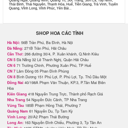
Quảng Ngãi, Quảng Ninh, Quảng Trị, Sóc Trăng, Sơn La, Tây Ninh,
Thái Bình, Thái Nguyên, Thanh Hóa, Huế, Tiền Giang, Trà Vinh, Tuyên
Quang, Vĩnh Long, Vĩnh Phúc, Yên Bái...
SHOP HOA CÁC TỈNH
Hà Nội:
56B Trần Phú, Ba Đình, Hà Nội
Đà Nẵng:
271B Trần Phú, Hải Châu
Cần Thơ:
266 đường 30/4, P. Xuân khánh, Q.Ninh Kiều
CN 5
Đà Nẵng 32 Lê Thanh Nghị, Quận Hải Châu
CN 6
71 Trường Chinh, Phường Xuân Phú, TP Huế
CN 7
Lâm Đồng 05 Phan Đình Phùng
CN 8
Bình Dương 151 Phú Lợi, P. Phú Lợi, Tp. Thủ Dầu Một
Đồng Nai
40/198A Phạm Văn Thuận, KP.3, P.Tân Mai Biên
Hòa
Kiên Giang
418 Nguyễn Trung Trực, Thành phố Rạch Giá
Nha Trang
54 Nguyễn Đức Cảnh, TP Nha Trang
Vũng Tàu
185B Phạm Hồng Thái, Phường 7
Quảng Nam
61 Nguyễn Du, Tp Tam Kỳ
Vĩnh Long:
20/A2 Phạm Thái Bường
Long An:
163 Nguyễn Đình Chiểu, Phường 3, Tp Tân An