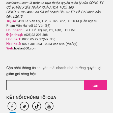
hoalan360.com là website trực thuộc quyền quản lý của CÔNG TY
CỔ PHẦN XUẤT NHẬP KHẨU HOA TƯƠI 360
GPKD 0313524315 do Sở kế hoạch Đầu tư TP. Hồ Chí Minh cấp
06/11/2015
Trụ sở:
413 Lê Văn Sỹ, P.2, Q.Tân Bình, TPHCM (Gần ngã tư
Phạm Văn Hai với Lê Văn Sỹ)
Chi nhánh:
Lô C Hồ Thị Kỷ, P1, Q10, TPHCM
Điện thoại:
(028)22 298 398
Hotline 1:
0936 65 27 27(Ms.Nhi)
Hotline 2:
0977 301 303 - 0933 055 945 (Ms.Vy)
Web:
hoalan360.com
Cập nhật thông tin khuyến mãi nhanh nhất hưởng quyền lợi
giảm giá riêng biệt
GỬI
KẾT NỐI CHÚNG TÔI QUA