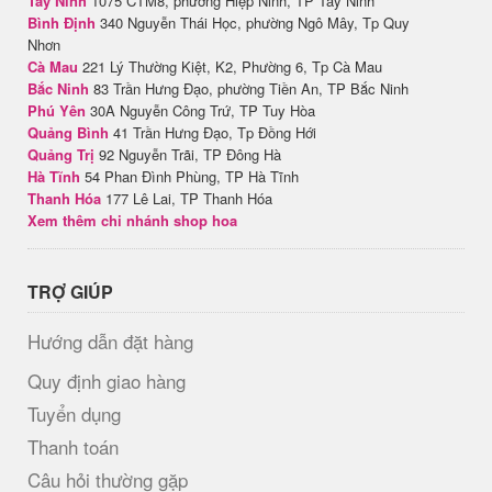
Tây Ninh
1075 CTM8, phường Hiệp Ninh, TP Tây Ninh
Bình Định
340 Nguyễn Thái Học, phường Ngô Mây, Tp Quy
Nhơn
Cà Mau
221 Lý Thường Kiệt, K2, Phường 6, Tp Cà Mau
Bắc Ninh
83 Trần Hưng Đạo, phường Tiền An, TP Bắc Ninh
Phú Yên
30A Nguyễn Công Trứ, TP Tuy Hòa
Quảng Bình
41 Trần Hưng Đạo, Tp Đồng Hới
Quảng Trị
92 Nguyễn Trãi, TP Đông Hà
Hà Tĩnh
54 Phan Đình Phùng, TP Hà Tĩnh
Thanh Hóa
177 Lê Lai, TP Thanh Hóa
Xem thêm chi nhánh shop hoa
TRỢ GIÚP
Hướng dẫn đặt hàng
Quy định giao hàng
Tuyển dụng
Thanh toán
Câu hỏi thường gặp