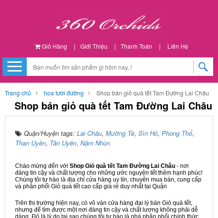
Giỏ Hàng
|
Giới Thiệu
|
Thanh Toán
|
Liên Hệ
Trang chủ
hoa tươi đường
Shop bán giỏ quà tết Tam Đường Lai Châu
Shop bán giỏ quà tết Tam Đường Lai Châu
Quận/Huyện tags:
Lai Châu
,
Mường Tè
,
Sìn Hồ
,
Phong Thổ
,
Than Uyên
,
Tân Uyên
,
Nậm Nhùn
Chào mừng đến với
Shop Giỏ quà tết Tam Đường Lai Châu
- nơi
đáng tin cậy và chất lượng cho những ước nguyện tết thêm hạnh phúc!
Chúng tôi tự hào là địa chỉ cửa hàng uy tín, chuyên mua bán, cung cấp
và phân phối Giỏ quà tết cao cấp giá rẻ duy nhất tại Quận
Trên thị trường hiện nay, có vô vàn cửa hàng đại lý bán Giỏ quà tết,
nhưng để tìm được một nơi đáng tin cậy và chất lượng không phải dễ
dàng. Đó là lý do tại sao chúng tôi tự hào là nhà phân phối chính thức