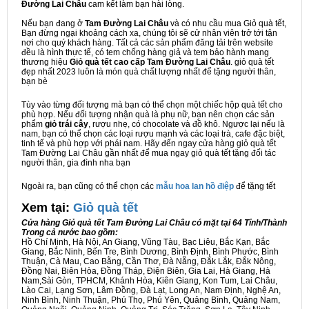
Đường Lai Châu
cam kết làm bạn hài lòng.
Nếu bạn đang ở
Tam Đường Lai Châu
và có nhu cầu mua Giỏ quà tết,
Bạn đừng ngại khoảng cách xa, chúng tôi sẽ cử nhân viên trở tới tận
nơi cho quý khách hàng. Tất cả các sản phẩm đăng tải trên website
đều là hình thực tế, có tem chống hàng giả và tem bảo hành mang
thương hiệu
Giỏ quà tết cao cấp Tam Đường Lai Châu
. giỏ quà tết
đẹp nhất 2023 luôn là món quà chất lượng nhất để tặng người thân,
bạn bè
Tùy vào từng đối tượng mà bạn có thể chọn một chiếc hộp quà tết cho
phù hợp. Nếu đối tượng nhận quà là phụ nữ, bạn nên chọn các sản
phẩm
giỏ trái cây
, rượu nhẹ, có chocolate và đồ khô. Ngược lại nếu là
nam, bạn có thể chọn các loại rượu mạnh và các loại trà, cafe đặc biệt,
tinh tế và phù hợp với phái nam. Hãy đến ngay cửa hàng giỏ quà tết
Tam Đường Lai Châu gần nhất để mua ngay giỏ quà tết tặng đối tác
người thân, gia đình nha bạn
Ngoài ra, bạn cũng có thể chọn các
mẫu hoa lan hồ điệp
để tặng tết
Xem tại:
G
iỏ quà tết
Cửa hàng Giỏ quà tết Tam Đường Lai Châu có mặt tại 64 Tỉnh/Thành
Trong cả nước bao gồm:
Hồ Chí Minh, Hà Nội, An Giang, Vũng Tàu, Bạc Liêu, Bắc Kạn, Bắc
Giang, Bắc Ninh, Bến Tre, Bình Dương, Bình Định, Bình Phước, Bình
Thuận, Cà Mau, Cao Bằng, Cần Thơ, Đà Nẵng, Đắk Lắk, Đắk Nông,
Đồng Nai, Biên Hòa, Đồng Tháp, Điện Biên, Gia Lai, Hà Giang, Hà
Nam,Sài Gòn, TPHCM, Khánh Hòa, Kiên Giang, Kon Tum, Lai Châu,
Lào Cai, Lạng Sơn, Lâm Đồng, Đà Lạt, Long An, Nam Định, Nghệ An,
Ninh Bình, Ninh Thuận, Phú Thọ, Phú Yên, Quảng Bình, Quảng Nam,