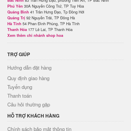
Bắc Ninh
83 Trần Hưng Đạo, phường Tiền An, TP Bắc Ninh
Phú Yên
30A Nguyễn Công Trứ, TP Tuy Hòa
Quảng Bình
41 Trần Hưng Đạo, Tp Đồng Hới
Quảng Trị
92 Nguyễn Trãi, TP Đông Hà
Hà Tĩnh
54 Phan Đình Phùng, TP Hà Tĩnh
Thanh Hóa
177 Lê Lai, TP Thanh Hóa
Xem thêm chi nhánh shop hoa
TRỢ GIÚP
Hướng dẫn đặt hàng
Quy định giao hàng
Tuyển dụng
Thanh toán
Câu hỏi thường gặp
HỖ TRỢ KHÁCH HÀNG
Chính sách bảo mật thông tin