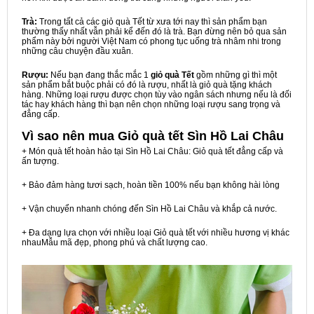
Trà:
Trong tất cả các giỏ quà Tết từ xưa tới nay thì sản phẩm bạn
thường thấy nhất vẫn phải kể đến đó là trà. Bạn đừng nên bỏ qua sản
phẩm này bởi người Việt Nam có phong tục uống trà nhâm nhi trong
những câu chuyện đầu xuân.
Rượu:
Nếu bạn đang thắc mắc 1
giỏ quà Tết
gồm những gì thì một
sản phẩm bắt buộc phải có đó là rượu, nhất là giỏ quà tặng khách
hàng. Những loại rượu được chọn tùy vào ngân sách nhưng nếu là đối
tác hay khách hàng thì bạn nên chọn những loại rượu sang trọng và
đẳng cấp.
Vì sao nên mua
Giỏ quà tết Sìn Hồ Lai Châu
+ Món quà tết hoàn hảo tại Sìn Hồ Lai Châu: Giỏ quà tết đẳng cấp và
ấn tượng.
+ Bảo đảm hàng tươi sạch, hoàn tiền 100% nếu bạn không hài lòng
+ Vận chuyển nhanh chóng đến Sìn Hồ Lai Châu và khắp cả nước.
+ Đa dạng lựa chọn với nhiều loại Giỏ quà tết với nhiều hương vị khác
nhauMẫu mã đẹp, phong phú và chất lượng cao.