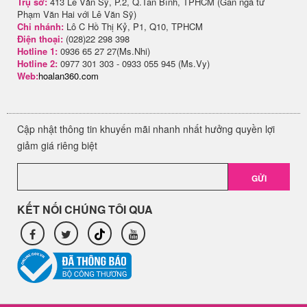
Trụ sở:
413 Lê Văn Sỹ, P.2, Q.Tân Bình, TPHCM (Gần ngã tư
Phạm Văn Hai với Lê Văn Sỹ)
Chi nhánh:
Lô C Hồ Thị Kỷ, P1, Q10, TPHCM
Điện thoại:
(028)22 298 398
Hotline 1:
0936 65 27 27(Ms.Nhi)
Hotline 2:
0977 301 303 - 0933 055 945 (Ms.Vy)
Web:
hoalan360.com
Cập nhật thông tin khuyến mãi nhanh nhất hưởng quyền lợi
giảm giá riêng biệt
GỬI
KẾT NỐI CHÚNG TÔI QUA