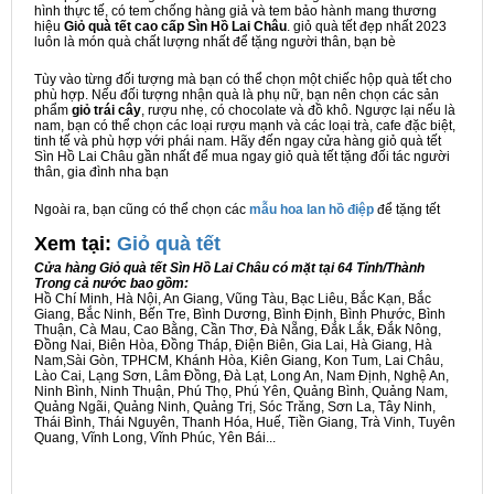
hình thực tế, có tem chống hàng giả và tem bảo hành mang thương
hiệu
Giỏ quà tết cao cấp Sìn Hồ Lai Châu
. giỏ quà tết đẹp nhất 2023
luôn là món quà chất lượng nhất để tặng người thân, bạn bè
Tùy vào từng đối tượng mà bạn có thể chọn một chiếc hộp quà tết cho
phù hợp. Nếu đối tượng nhận quà là phụ nữ, bạn nên chọn các sản
phẩm
giỏ trái cây
, rượu nhẹ, có chocolate và đồ khô. Ngược lại nếu là
nam, bạn có thể chọn các loại rượu mạnh và các loại trà, cafe đặc biệt,
tinh tế và phù hợp với phái nam. Hãy đến ngay cửa hàng giỏ quà tết
Sìn Hồ Lai Châu gần nhất để mua ngay giỏ quà tết tặng đối tác người
thân, gia đình nha bạn
Ngoài ra, bạn cũng có thể chọn các
mẫu hoa lan hồ điệp
để tặng tết
Xem tại:
G
iỏ quà tết
Cửa hàng Giỏ quà tết Sìn Hồ Lai Châu có mặt tại 64 Tỉnh/Thành
Trong cả nước bao gồm:
Hồ Chí Minh, Hà Nội, An Giang, Vũng Tàu, Bạc Liêu, Bắc Kạn, Bắc
Giang, Bắc Ninh, Bến Tre, Bình Dương, Bình Định, Bình Phước, Bình
Thuận, Cà Mau, Cao Bằng, Cần Thơ, Đà Nẵng, Đắk Lắk, Đắk Nông,
Đồng Nai, Biên Hòa, Đồng Tháp, Điện Biên, Gia Lai, Hà Giang, Hà
Nam,Sài Gòn, TPHCM, Khánh Hòa, Kiên Giang, Kon Tum, Lai Châu,
Lào Cai, Lạng Sơn, Lâm Đồng, Đà Lạt, Long An, Nam Định, Nghệ An,
Ninh Bình, Ninh Thuận, Phú Thọ, Phú Yên, Quảng Bình, Quảng Nam,
Quảng Ngãi, Quảng Ninh, Quảng Trị, Sóc Trăng, Sơn La, Tây Ninh,
Thái Bình, Thái Nguyên, Thanh Hóa, Huế, Tiền Giang, Trà Vinh, Tuyên
Quang, Vĩnh Long, Vĩnh Phúc, Yên Bái...