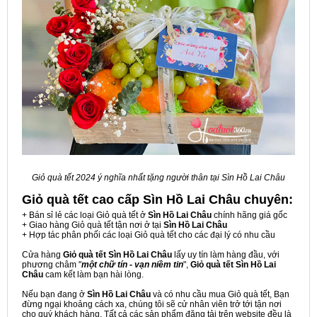
Giỏ quà tết 2024 ý nghĩa nhất tặng người thân tại Sìn Hồ Lai Châu
Giỏ quà tết cao cấp Sìn Hồ Lai Châu
chuyên:
+ Bán sỉ lẻ các loại Giỏ quà tết ở
Sìn Hồ Lai Châu
chính hãng giá gốc
+ Giao hàng Giỏ quà tết tận nơi ở tại
Sìn Hồ Lai Châu
+ Hợp tác phân phối các loại Giỏ quà tết cho các đại lý có nhu cầu
Cửa hàng
Giỏ quà tết Sìn Hồ Lai Châu
lấy uy tín làm hàng đầu, với
phương châm "
một chữ tín - vạn niềm tin
",
Giỏ quà tết Sìn Hồ Lai
Châu
cam kết làm bạn hài lòng.
Nếu bạn đang ở
Sìn Hồ Lai Châu
và có nhu cầu mua Giỏ quà tết, Bạn
đừng ngại khoảng cách xa, chúng tôi sẽ cử nhân viên trở tới tận nơi
cho quý khách hàng. Tất cả các sản phẩm đăng tải trên website đều là