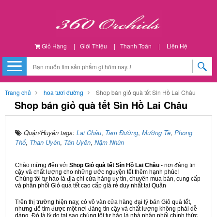
Giỏ Hàng
|
Giới Thiệu
|
Thanh Toán
|
Liên Hệ
Trang chủ
hoa tươi đường
Shop bán giỏ quà tết Sìn Hồ Lai Châu
Shop bán giỏ quà tết Sìn Hồ Lai Châu
Quận/Huyện tags:
Lai Châu
,
Tam Đường
,
Mường Tè
,
Phong
Thổ
,
Than Uyên
,
Tân Uyên
,
Nậm Nhùn
Chào mừng đến với
Shop Giỏ quà tết Sìn Hồ Lai Châu
- nơi đáng tin
cậy và chất lượng cho những ước nguyện tết thêm hạnh phúc!
Chúng tôi tự hào là địa chỉ cửa hàng uy tín, chuyên mua bán, cung cấp
và phân phối Giỏ quà tết cao cấp giá rẻ duy nhất tại Quận
Trên thị trường hiện nay, có vô vàn cửa hàng đại lý bán Giỏ quà tết,
nhưng để tìm được một nơi đáng tin cậy và chất lượng không phải dễ
dàng. Đó là lý do tại sao chúng tôi tự hào là nhà phân phối chính thức