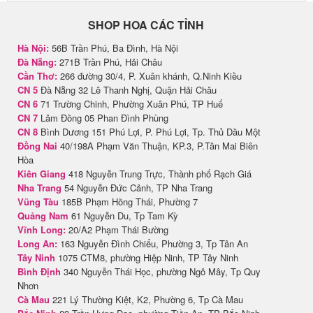
SHOP HOA CÁC TỈNH
Hà Nội:
56B Trần Phú, Ba Đình, Hà Nội
Đà Nẵng:
271B Trần Phú, Hải Châu
Cần Thơ:
266 đường 30/4, P. Xuân khánh, Q.Ninh Kiều
CN 5
Đà Nẵng 32 Lê Thanh Nghị, Quận Hải Châu
CN 6
71 Trường Chinh, Phường Xuân Phú, TP Huế
CN 7
Lâm Đồng 05 Phan Đình Phùng
CN 8
Bình Dương 151 Phú Lợi, P. Phú Lợi, Tp. Thủ Dầu Một
Đồng Nai
40/198A Phạm Văn Thuận, KP.3, P.Tân Mai Biên
Hòa
Kiên Giang
418 Nguyễn Trung Trực, Thành phố Rạch Giá
Nha Trang
54 Nguyễn Đức Cảnh, TP Nha Trang
Vũng Tàu
185B Phạm Hồng Thái, Phường 7
Quảng Nam
61 Nguyễn Du, Tp Tam Kỳ
Vĩnh Long:
20/A2 Phạm Thái Bường
Long An:
163 Nguyễn Đình Chiểu, Phường 3, Tp Tân An
Tây Ninh
1075 CTM8, phường Hiệp Ninh, TP Tây Ninh
Bình Định
340 Nguyễn Thái Học, phường Ngô Mây, Tp Quy
Nhơn
Cà Mau
221 Lý Thường Kiệt, K2, Phường 6, Tp Cà Mau