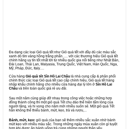
Đa dạng các loại Giỏ quà tết như Giỏ quà tết với đầy đủ các màu sắc
xanh đỏ tím vàng hồng trắng phấn...... với các thương hiệu Giỏ quà tết
chính hãng uy tín tốt nhất tới từ nhiều quốc gia nổi tiếng như Nhật Bản,
Đài Loan, Thái Lan, Malyasia, Trung Quốc, Việt Nam, Hàn Quốc, Nga,
Mỹ, Pháp, Đức, Italy.....
Cửa hàng
Giỏ quà tết Sìn Hồ Lai Châu
là nhà cung cấp & phân phối
chính thức các loại Giỏ quà tết cao cấp chính hiệu, Giỏ quà tết hàng
nhập khẩu chính hãng cho nhiều cửa hàng đại lý lớn ở
Sìn Hồ Lai
Châu
và trên toàn quốc giá rẻ ưu đãi.
Sau một năm cùng giúp đỡ nhau trong công việc hoặc những hợp
đồng thành công thì một giỏ quà Tết chu đáo thể hiện tấm lòng của
người tặng, và hi vọng cho năm mới nhiều suôn sẻ. Một giỏ quà Tết
hẳn không thể thiếu bánh, mứt, kẹo, trà và rượu,...
Bánh, mứt, kẹo:
giỏ quà của bạn sẽ thêm nhiều sắc xuân nhờ bánh
mứt kẹo với nhiều màu sắc. Trong những ngày mùa xuân còn gì tuyệt
hơn khi được ăn bánh uống trà cùng những người thân yêu.