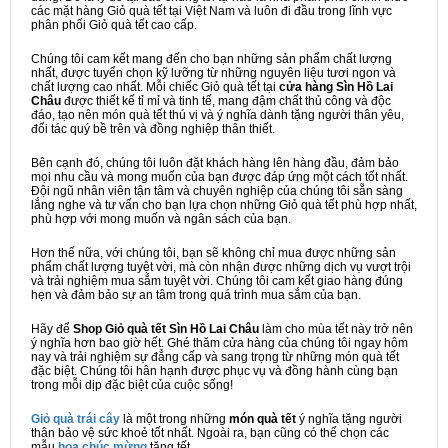
các mặt hàng Giỏ quà tết tại Việt Nam và luôn đi đầu trong lĩnh vực
phân phối Giỏ quà tết cao cấp.
Chúng tôi cam kết mang đến cho bạn những sản phẩm chất lượng
nhất, được tuyển chọn kỹ lưỡng từ những nguyên liệu tươi ngon và
chất lượng cao nhất. Mỗi chiếc Giỏ quà tết tại
cửa hàng Sìn Hồ Lai
Châu
được thiết kế tỉ mỉ và tinh tế, mang đậm chất thủ công và độc
đáo, tạo nên món quà tết thú vị và ý nghĩa dành tặng người thân yêu,
đối tác quý bề trên và đồng nghiệp thân thiết.
Bên cạnh đó, chúng tôi luôn đặt khách hàng lên hàng đầu, đảm bảo
mọi nhu cầu và mong muốn của bạn được đáp ứng một cách tốt nhất.
Đội ngũ nhân viên tận tâm và chuyên nghiệp của chúng tôi sẵn sàng
lắng nghe và tư vấn cho bạn lựa chọn những Giỏ quà tết phù hợp nhất,
phù hợp với mong muốn và ngân sách của bạn.
Hơn thế nữa, với chúng tôi, bạn sẽ không chỉ mua được những sản
phẩm chất lượng tuyệt vời, mà còn nhận được những dịch vụ vượt trội
và trải nghiệm mua sắm tuyệt vời. Chúng tôi cam kết giao hàng đúng
hẹn và đảm bảo sự an tâm trong quá trình mua sắm của bạn.
Hãy để
Shop Giỏ quà tết Sìn Hồ Lai Châu
làm cho mùa tết này trở nên
ý nghĩa hơn bao giờ hết. Ghé thăm cửa hàng của chúng tôi ngay hôm
nay và trải nghiệm sự đẳng cấp và sang trọng từ những món quà tết
đặc biệt. Chúng tôi hân hạnh được phục vụ và đồng hành cùng bạn
trong mỗi dịp đặc biệt của cuộc sống!
Giỏ quà trái cây
là một trong những
món quà tết
ý nghĩa tặng người
thân bảo vệ sức khoẻ tốt nhất. Ngoài ra, bạn cũng có thể chọn các
mẫu
hoa chúc mừng
tặng tết