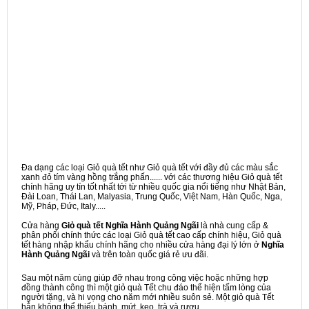
Đa dạng các loại Giỏ quà tết như Giỏ quà tết với đầy đủ các màu sắc
xanh đỏ tím vàng hồng trắng phấn...... với các thương hiệu Giỏ quà tết
chính hãng uy tín tốt nhất tới từ nhiều quốc gia nổi tiếng như Nhật Bản,
Đài Loan, Thái Lan, Malyasia, Trung Quốc, Việt Nam, Hàn Quốc, Nga,
Mỹ, Pháp, Đức, Italy.....
Cửa hàng
Giỏ quà tết Nghĩa Hành Quảng Ngãi
là nhà cung cấp &
phân phối chính thức các loại Giỏ quà tết cao cấp chính hiệu, Giỏ quà
tết hàng nhập khẩu chính hãng cho nhiều cửa hàng đại lý lớn ở
Nghĩa
Hành Quảng Ngãi
và trên toàn quốc giá rẻ ưu đãi.
Sau một năm cùng giúp đỡ nhau trong công việc hoặc những hợp
đồng thành công thì một giỏ quà Tết chu đáo thể hiện tấm lòng của
người tặng, và hi vọng cho năm mới nhiều suôn sẻ. Một giỏ quà Tết
hẳn không thể thiếu bánh, mứt, kẹo, trà và rượu,...