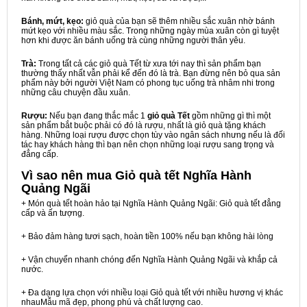
Bánh, mứt, kẹo:
giỏ quà của bạn sẽ thêm nhiều sắc xuân nhờ bánh
mứt kẹo với nhiều màu sắc. Trong những ngày mùa xuân còn gì tuyệt
hơn khi được ăn bánh uống trà cùng những người thân yêu.
Trà:
Trong tất cả các giỏ quà Tết từ xưa tới nay thì sản phẩm bạn
thường thấy nhất vẫn phải kể đến đó là trà. Bạn đừng nên bỏ qua sản
phẩm này bởi người Việt Nam có phong tục uống trà nhâm nhi trong
những câu chuyện đầu xuân.
Rượu:
Nếu bạn đang thắc mắc 1
giỏ quà Tết
gồm những gì thì một
sản phẩm bắt buộc phải có đó là rượu, nhất là giỏ quà tặng khách
hàng. Những loại rượu được chọn tùy vào ngân sách nhưng nếu là đối
tác hay khách hàng thì bạn nên chọn những loại rượu sang trọng và
đẳng cấp.
Vì sao nên mua
Giỏ quà tết Nghĩa Hành
Quảng Ngãi
+ Món quà tết hoàn hảo tại Nghĩa Hành Quảng Ngãi: Giỏ quà tết đẳng
cấp và ấn tượng.
+ Bảo đảm hàng tươi sạch, hoàn tiền 100% nếu bạn không hài lòng
+ Vận chuyển nhanh chóng đến Nghĩa Hành Quảng Ngãi và khắp cả
nước.
+ Đa dạng lựa chọn với nhiều loại Giỏ quà tết với nhiều hương vị khác
nhauMẫu mã đẹp, phong phú và chất lượng cao.