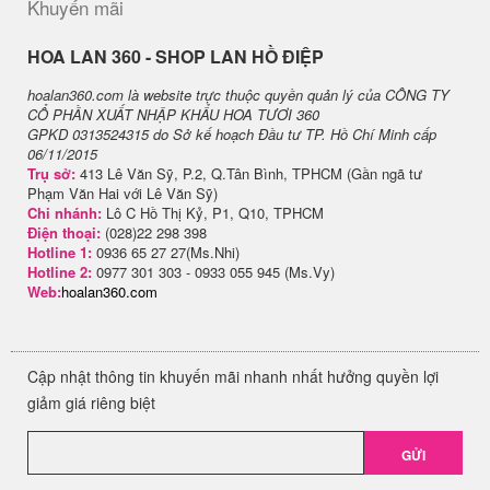
Khuyến mãi
H​OA LAN 360 - SHOP LAN HỒ ĐIỆP
hoalan360.com là website trực thuộc quyền quản lý của CÔNG TY
CỔ PHẦN XUẤT NHẬP KHẨU HOA TƯƠI 360
GPKD 0313524315 do Sở kế hoạch Đầu tư TP. Hồ Chí Minh cấp
06/11/2015
Trụ sở:
413 Lê Văn Sỹ, P.2, Q.Tân Bình, TPHCM (Gần ngã tư
Phạm Văn Hai với Lê Văn Sỹ)
Chi nhánh:
Lô C Hồ Thị Kỷ, P1, Q10, TPHCM
Điện thoại:
(028)22 298 398
Hotline 1:
0936 65 27 27(Ms.Nhi)
Hotline 2:
0977 301 303 - 0933 055 945 (Ms.Vy)
Web:
hoalan360.com
Cập nhật thông tin khuyến mãi nhanh nhất hưởng quyền lợi
giảm giá riêng biệt
GỬI