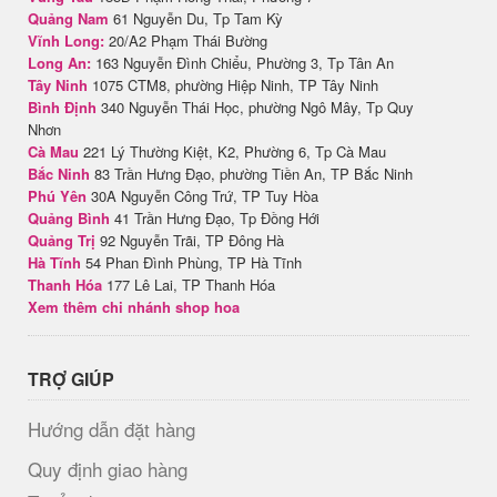
Quảng Nam
61 Nguyễn Du, Tp Tam Kỳ
Vĩnh Long:
20/A2 Phạm Thái Bường
Long An:
163 Nguyễn Đình Chiểu, Phường 3, Tp Tân An
Tây Ninh
1075 CTM8, phường Hiệp Ninh, TP Tây Ninh
Bình Định
340 Nguyễn Thái Học, phường Ngô Mây, Tp Quy
Nhơn
Cà Mau
221 Lý Thường Kiệt, K2, Phường 6, Tp Cà Mau
Bắc Ninh
83 Trần Hưng Đạo, phường Tiền An, TP Bắc Ninh
Phú Yên
30A Nguyễn Công Trứ, TP Tuy Hòa
Quảng Bình
41 Trần Hưng Đạo, Tp Đồng Hới
Quảng Trị
92 Nguyễn Trãi, TP Đông Hà
Hà Tĩnh
54 Phan Đình Phùng, TP Hà Tĩnh
Thanh Hóa
177 Lê Lai, TP Thanh Hóa
Xem thêm chi nhánh shop hoa
TRỢ GIÚP
Hướng dẫn đặt hàng
Quy định giao hàng