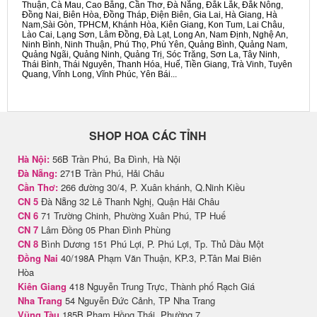
Thuận, Cà Mau, Cao Bằng, Cần Thơ, Đà Nẵng, Đắk Lắk, Đắk Nông,
Đồng Nai, Biên Hòa, Đồng Tháp, Điện Biên, Gia Lai, Hà Giang, Hà
Nam,Sài Gòn, TPHCM, Khánh Hòa, Kiên Giang, Kon Tum, Lai Châu,
Lào Cai, Lạng Sơn, Lâm Đồng, Đà Lạt, Long An, Nam Định, Nghệ An,
Ninh Bình, Ninh Thuận, Phú Thọ, Phú Yên, Quảng Bình, Quảng Nam,
Quảng Ngãi, Quảng Ninh, Quảng Trị, Sóc Trăng, Sơn La, Tây Ninh,
Thái Bình, Thái Nguyên, Thanh Hóa, Huế, Tiền Giang, Trà Vinh, Tuyên
Quang, Vĩnh Long, Vĩnh Phúc, Yên Bái...
SHOP HOA CÁC TỈNH
Hà Nội:
56B Trần Phú, Ba Đình, Hà Nội
Đà Nẵng:
271B Trần Phú, Hải Châu
Cần Thơ:
266 đường 30/4, P. Xuân khánh, Q.Ninh Kiều
CN 5
Đà Nẵng 32 Lê Thanh Nghị, Quận Hải Châu
CN 6
71 Trường Chinh, Phường Xuân Phú, TP Huế
CN 7
Lâm Đồng 05 Phan Đình Phùng
CN 8
Bình Dương 151 Phú Lợi, P. Phú Lợi, Tp. Thủ Dầu Một
Đồng Nai
40/198A Phạm Văn Thuận, KP.3, P.Tân Mai Biên
Hòa
Kiên Giang
418 Nguyễn Trung Trực, Thành phố Rạch Giá
Nha Trang
54 Nguyễn Đức Cảnh, TP Nha Trang
Vũng Tàu
185B Phạm Hồng Thái, Phường 7