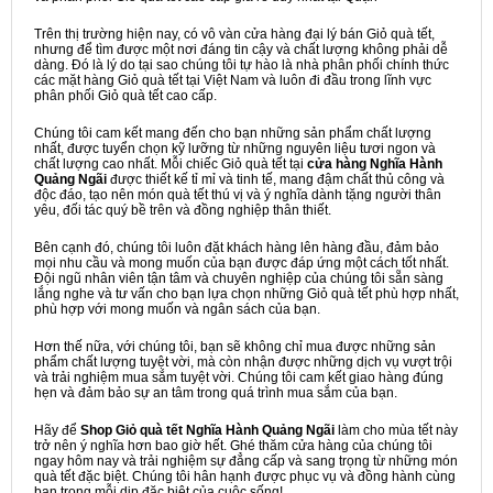
Trên thị trường hiện nay, có vô vàn cửa hàng đại lý bán Giỏ quà tết,
nhưng để tìm được một nơi đáng tin cậy và chất lượng không phải dễ
dàng. Đó là lý do tại sao chúng tôi tự hào là nhà phân phối chính thức
các mặt hàng Giỏ quà tết tại Việt Nam và luôn đi đầu trong lĩnh vực
phân phối Giỏ quà tết cao cấp.
Chúng tôi cam kết mang đến cho bạn những sản phẩm chất lượng
nhất, được tuyển chọn kỹ lưỡng từ những nguyên liệu tươi ngon và
chất lượng cao nhất. Mỗi chiếc Giỏ quà tết tại
cửa hàng Nghĩa Hành
Quảng Ngãi
được thiết kế tỉ mỉ và tinh tế, mang đậm chất thủ công và
độc đáo, tạo nên món quà tết thú vị và ý nghĩa dành tặng người thân
yêu, đối tác quý bề trên và đồng nghiệp thân thiết.
Bên cạnh đó, chúng tôi luôn đặt khách hàng lên hàng đầu, đảm bảo
mọi nhu cầu và mong muốn của bạn được đáp ứng một cách tốt nhất.
Đội ngũ nhân viên tận tâm và chuyên nghiệp của chúng tôi sẵn sàng
lắng nghe và tư vấn cho bạn lựa chọn những Giỏ quà tết phù hợp nhất,
phù hợp với mong muốn và ngân sách của bạn.
Hơn thế nữa, với chúng tôi, bạn sẽ không chỉ mua được những sản
phẩm chất lượng tuyệt vời, mà còn nhận được những dịch vụ vượt trội
và trải nghiệm mua sắm tuyệt vời. Chúng tôi cam kết giao hàng đúng
hẹn và đảm bảo sự an tâm trong quá trình mua sắm của bạn.
Hãy để
Shop Giỏ quà tết Nghĩa Hành Quảng Ngãi
làm cho mùa tết này
trở nên ý nghĩa hơn bao giờ hết. Ghé thăm cửa hàng của chúng tôi
ngay hôm nay và trải nghiệm sự đẳng cấp và sang trọng từ những món
quà tết đặc biệt. Chúng tôi hân hạnh được phục vụ và đồng hành cùng
bạn trong mỗi dịp đặc biệt của cuộc sống!